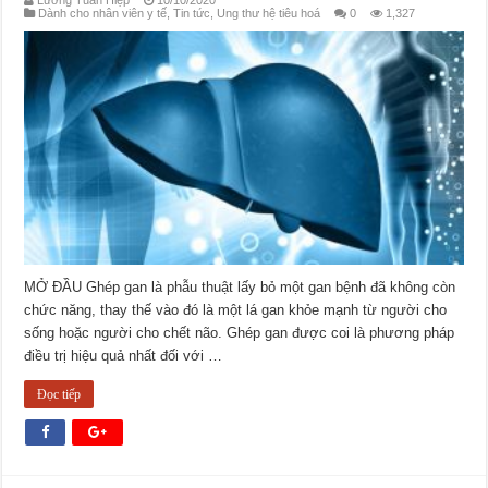
Lương Tuấn Hiệp
10/10/2020
Dành cho nhân viên y tế
,
Tin tức
,
Ung thư hệ tiêu hoá
0
1,327
MỞ ĐẦU Ghép gan là phẫu thuật lấy bỏ một gan bệnh đã không còn
chức năng, thay thế vào đó là một lá gan khỏe mạnh từ người cho
sống hoặc người cho chết não. Ghép gan được coi là phương pháp
điều trị hiệu quả nhất đối với …
Đọc tiếp