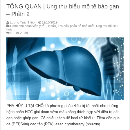
TỔNG QUAN | Ung thư biểu mô tế bào gan
– Phần 2
Lương Tuấn Hiệp
12/10/2019
Dành cho nhân viên y tế
,
Tin tức
,
Tra cứu phác đồ hoá chất
,
Ung thư hệ tiêu
hoá
0
2,989
PHÁ HỦY U TẠI CHỖ Là phương pháp điều trị tốt nhất cho những
bệnh nhân HCC giai đoạn sớm mà không thích hợp với điều trị cắt
gan hoặc ghép gan. Có nhiều cách để hoại tử khối u: Tiêm cồn qua
da (PEI)Sóng cao tần (RFA)Laser, cryotherapy (phương …