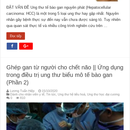
ĐẶT VẤN ĐỀ Ung thư tế bào gan nguyên phát (Hepatocellular
carcinoma: HCC) là một trong 5 loại ung thư hay gặp nhất. Nguyên
nhân gây bệnh thực sự đến nay vẫn chưa được sáng tỏ. Tuy nhiên
qua quan sát thực tế và nhiều công trình nghiên cứu trên …
Đọc tiếp
Ghép gan từ người cho chết não || Ứng dụng
trong điều trị ung thư biểu mô tế bào gan
(Phần 2)
Lương Tuấn Hiệp
15/10/2020
Dành cho nhân viên y tế
,
Tin tức
,
Ung thư hệ tiêu hoá
,
Ung thư học đại cương
0
810