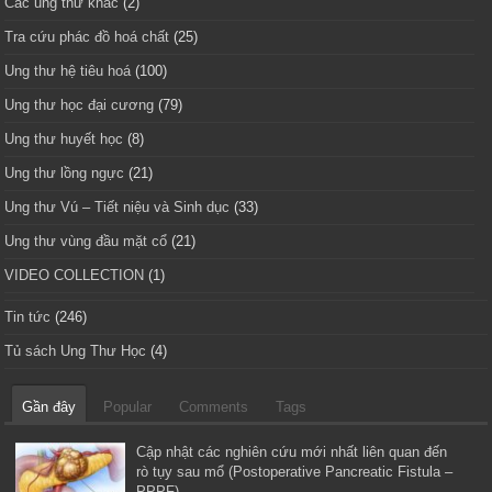
Các ung thư khác
(2)
Tra cứu phác đồ hoá chất
(25)
Ung thư hệ tiêu hoá
(100)
Ung thư học đại cương
(79)
Ung thư huyết học
(8)
Ung thư lồng ngực
(21)
Ung thư Vú – Tiết niệu và Sinh dục
(33)
Ung thư vùng đầu mặt cổ
(21)
VIDEO COLLECTION
(1)
Tin tức
(246)
Tủ sách Ung Thư Học
(4)
Gần đây
Popular
Comments
Tags
Cập nhật các nghiên cứu mới nhất liên quan đến
rò tụy sau mổ (Postoperative Pancreatic Fistula –
PPPF)