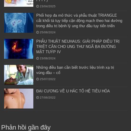
23/04/2025
Phối hợp đa mô thức và phẫu thuật TRIANGLE
cắt khối tá tụy tiếp cận động mạch theo hai đường
trong điều trị bệnh lý ung thư đầu tụy tiến triển
25/08/2024
PHẪU THUẬT NEUHAUS: GIẢI PHÁP ĐIỀU TRỊ
TRIỆT CĂN CHO UNG THƯ NGÃ BA ĐƯỜNG
MẬT TUÝP IV
23/08/2024
Những điều bạn cần biết trước liệu trình xạ trị
vùng đầu – cổ
25/07/2022
ĐẠI CƯƠNG VỀ U HẮC TỐ HỆ TIÊU HÓA
27/06/2022
Phản hồi gần đây