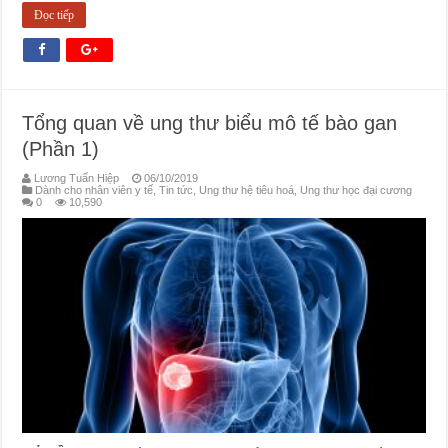
Đọc tiếp
Tổng quan về ung thư biểu mô tế bào gan
(Phần 1)
Lương Tuấn Hiệp
06/10/2019
Dành cho nhân viên y tế
,
Tin tức
,
Ung thư hệ tiêu hoá
,
Ung thư học đại cương
0
10,590