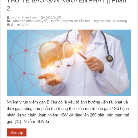
THƯ TẾ BÀO GAN NGUYÊN PHÁT || Phần
2
Lương Tuấn Hiệp
05/11/2020
Dành cho nhân viên y tế
,
Tin tức
,
Ung thư hệ tiêu hoá
,
Ung thư học đại cương
0
1,144
Nhiễm virus viêm gan B liệu có là yếu tố ảnh hưởng đến tái phát và
thời gian sống sau phẫu thuật ung thư biểu mô tế bào gan? Số bệnh
nhân được chẩn đoán nhiễm HBV đã tăng lên 280 triệu trên toàn thế
giới [11]. Nhiễm HBV là …
Đọc tiếp