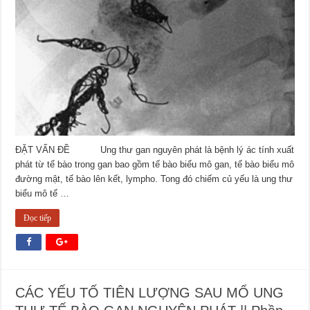
ĐẶT VẤN ĐỀ Ung thư gan nguyên phát là bệnh lý ác tính xuất
phát từ tế bào trong gan bao gồm tế bào biểu mô gan, tế bào biểu mô
đường mật, tế bào lên kết, lympho. Tong đó chiếm củ yếu là ung thư
biểu mô tế …
Đọc tiếp
CÁC YẾU TỐ TIÊN LƯỢNG SAU MỔ UNG