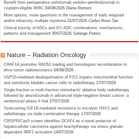
Benefit from perioperative enfortumab vedotin–pembrolizumab in
cisplatin-eligible MIBC
04/08/2026
Diana Romero
More options, more questions in the management of early relapsed
and/or refractory multiple myeloma
31/07/2026
Carlyn Rose Tan
Clinical toxicity of ADCs and ICI–ADC combinations: mechanisms,
patterns and management
30/07/2026
Solange Peters
Nature – Radiation Oncology
CHAF1A promotes RAD51 loading and homologous recombination to
drive tumor radioresistance
04/08/2026
USP15-mediated deubiquitination of FIS1 impairs mitochondrial function
and sensitizes bladder cancer cells to radiotherapy
27/07/2026
Single-fraction or multi-fraction stereotactic ablative body radiotherapy
followed by atezolizumab in advanced triple-negative breast cancer: a
randomized phase II trial
27/07/2026
Overcoming IGF1R-mediated resistance to oncolytic HSV1 and
radiotherapy via triple combination therapy
17/07/2026
CRISPR/Cas9 screen identifies DCAF4 as a novel protector of
hepatocellular carcinoma against brachytherapy via stress granule-
dependent NRF2 activation
14/07/2026