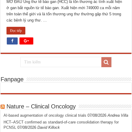
MỞ ĐẦU Ung thư tế bào gan (HCC) là tổn thương ác tính xuất hiện
ở gan bắt nguồn từ tế bào gan. Xuất hiện mới 749000 ca mỗi năm
trên toàn thế giới và là tổn thương ung thư thường gặp thứ 5 trong
các bệnh lý ung thư. …
Đọc tiếp
Fanpage
Nature – Clinical Oncology
AI-based augmentation of oncology clinical trials
07/08/2026
Andrea Villa
HCT–ASCT confirmed as standard-of-care consolidation therapy for
PCNSL
07/08/2026
David Killock