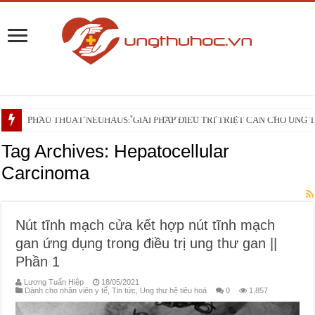
Phối hợp đa mô thức và phẫu thuật TRIANGLE cắt khối tá tụy tiếp cận động 
PHẪU THUẬT NEUHAUS: GIẢI PHÁP ĐIỀU TRỊ TRIỆT CĂN CHO UNG
Những điều bạn cần biết trước liệu trình xạ trị vùng đầu – cổ
Tag Archives:
Hepatocellular
Carcinoma
Nút tĩnh mạch cửa kết hợp nút tĩnh mạch
gan ứng dụng trong điều trị ung thư gan ||
Phần 1
Lương Tuấn Hiệp
18/05/2021
Dành cho nhân viên y tế
,
Tin tức
,
Ung thư hệ tiêu hoá
0
1,857