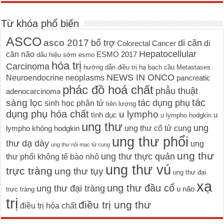
Từ khóa phổ biến
ASCO
asco 2017
bổ trợ
di căn
di
Colorectal Cancer
Hepatocellular
căn não
ESMO 2017
dấu hiệu sớm
esmo
hóa trị
Carcinoma
hướng dẫn điều trị
hạ bạch cầu
Metastases
NEWS IN ONCO
Neuroendocrine neoplasms
pancreatic
phác đồ hoá chất
phẫu thuật
adenocarcinoma
tác
sàng lọc
tác dụng phụ
sinh học phân tử
tiên lượng
dụng phụ hóa chất
u lympho
tình dục
u
u lympho hodgkin
ung thư
ung
ung thư cổ tử cung
lympho không hodgkin
ung thư phổi
thư dạ dày
ung
ung thư nội mạc tử cung
ung thư
ung thư thực quản
thư phổi không tế bào nhỏ
ung thư vú
trực tràng
ung thư tụy
ung thư đại
xạ
ung thư đầu cổ
ung thư đại tràng
u não
trực tràng
trị
điều trị ung thư
điều trị hóa chất