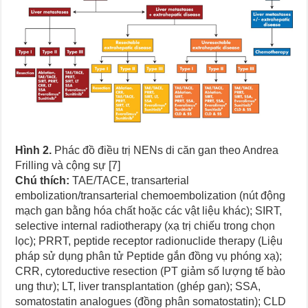
Hình 2.
Phác đồ điều trị NENs di căn gan theo Andrea
Frilling và cộng sự [7]
Chú thích:
TAE/TACE, transarterial
embolization/transarterial chemoembolization (nút động
mạch gan bằng hóa chất hoặc các vật liệu khác); SIRT,
selective internal radiotherapy (xạ trị chiếu trong chọn
lọc); PRRT, peptide receptor radionuclide therapy (Liệu
pháp sử dụng phân tử Peptide gắn đồng vụ phóng xạ);
CRR, cytoreductive resection (PT giảm số lượng tế bào
ung thư); LT, liver transplantation (ghép gan); SSA,
somatostatin analogues (đồng phân somatostatin); CLD