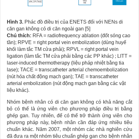
Hình 3.
Phác đồ điều trị của ENETS đối với NENs di
căn gan không có di căn ngoài gan [5]
Chú thích:
RFA = radiofrequency ablation (đốt sóng cao
tần); RPVE = right portal vein embolization (dùng huyế
khối làm tắc TM cửa phải); RPVL = right portal vein
ligation (làm tắc TM cửa phải bằng các PP khác) ; LITT =
laser-induced thermotherapy (liệu pháp nhiệt bằng tia
lase); TACE = transcatheter arterial chemoembolization
(nút hóa chất động mạch gan); TAE = transcatheter
arterial embolization (nút động mạch gan bằng các vật
liệu khác).
Nhóm bệnh nhân có di căn gan không có khả năng cắt
bỏ có thể là ứng viên cho phương pháp điều trị bằng
ghép gan. Tuy nhiên, để có thể trở thành ứng viên cho
phương pháp này, bệnh nhân cần đáp ứng nhiều tiêu
chuẩn khác. Năm 2007, một nhóm các nhà nghiên cứu
đã đưa ra một nhóm tiêu chuẩn ghép gan cho bệnh nhân