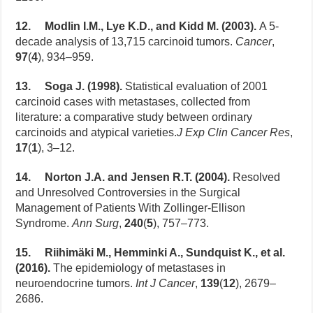
12. Modlin I.M., Lye K.D., and Kidd M. (2003).
A 5-
decade analysis of 13,715 carcinoid tumors.
Cancer
,
97
(
4
), 934–959.
13. Soga J. (1998).
Statistical evaluation of 2001
carcinoid cases with metastases, collected from
literature: a comparative study between ordinary
carcinoids and atypical varieties.
J Exp Clin Cancer Res
,
17
(
1
), 3–12.
14. Norton J.A. and Jensen R.T. (2004).
Resolved
and Unresolved Controversies in the Surgical
Management of Patients With Zollinger-Ellison
Syndrome.
Ann Surg
,
240
(
5
), 757–773.
15. Riihimäki M., Hemminki A., Sundquist K., et al.
(2016).
The epidemiology of metastases in
neuroendocrine tumors.
Int J Cancer
,
139
(
12
), 2679–
2686.