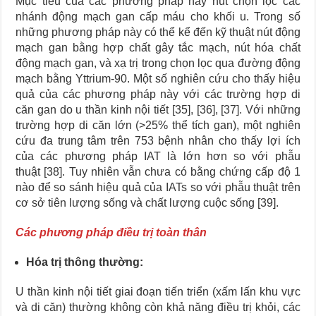
Mục tiêu của các phương pháp này nút chọn lọc các
nhánh động mạch gan cấp máu cho khối u. Trong số
những phương pháp này có thể kể đến kỹ thuật nút động
mạch gan bằng hợp chất gây tắc mạch, nút hóa chất
động mạch gan, và xạ trị trong chọn lọc qua đường động
mạch bằng Yttrium-90. Một số nghiên cứu cho thấy hiệu
quả của các phương pháp này với các trường hợp di
căn gan do u thần kinh nội tiết [35], [36], [37]. Với những
trường hợp di căn lớn (>25% thể tích gan), một nghiên
cứu đa trung tâm trên 753 bệnh nhân cho thấy lợi ích
của các phương pháp IAT là lớn hơn so với phẫu
thuật [38]. Tuy nhiên vẫn chưa có bằng chứng cấp độ 1
nào để so sánh hiệu quả của IATs so với phẫu thuật trên
cơ sở tiên lượng sống và chất lượng cuộc sống [39].
Các phương pháp điều trị toàn thân
Hóa trị thông thường:
U thần kinh nội tiết giai đoạn tiến triển (xấm lấn khu vực
và di căn) thường không còn khả năng điều trị khỏi, các