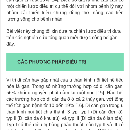
một chiến lược điều trị cụ thể đối với nhóm bệnh lý này,
nhằm cải thiển triệu chứng đồng thời nâng cao tiên
lượng sống cho bệnh nhân.
Bài viết này chúng tôi xin đưa ra chiến lược điều trị dựa
trên các nghiên cứu tổng quan mới được công bố gần
đây.
CÁC PHƯƠNG PHÁP ĐIỀU TRỊ
Vị trí di căn hay gặp nhất của u thần kinh nội tiết hệ tiêu
hóa là gan. Trong sô những trường hợp có di căn gan,
56% khối u nguyên phát nằm tại ruột non [15]. Hầu hết
các trường hợp có di căn đa ổ ở cả 2 thùy gan, với tổng
thể tích gan bệnh từ 10 đến 19% [16]. Di căn gan trong u
thần kinh nội tiết chia thành 3 typ: typ I (Di căn đơn ổ),
typ II (Di căn đa ổ khu trú), và typ III (Di căn đa ổ lan tỏa).
Typ I có thể điều trị bằng phẫu thuật, còn typ II và III có