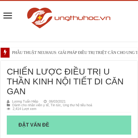
PHẪU THUẬT NEUHAUS: GIẢI PHÁP ĐIỀU TRỊ TRIỆT CĂN CHO UNG
Những điều bạn cần biết trước liệu trình xạ trị vùng đầu – cổ
ĐẠI CƯƠNG VỀ U HẮC TỐ HỆ TIÊU HÓA
CHIẾN LƯỢC ĐIỀU TRỊ U
THẦN KINH NỘI TIẾT DI CĂN
GAN
Lương Tuấn Hiệp
06/03/2021
Dành cho nhân viên y tế
,
Tin tức
,
Ung thư hệ tiêu hoá
2,414 Lượt xem
ĐẶT VẤN ĐỀ