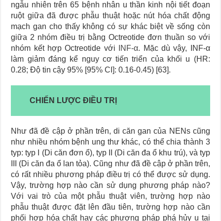
ngẫu nhiên trên 65 bệnh nhân u thần kinh nội tiết đoạn
ruột giữa đã được phẫu thuật hoặc nút hóa chất động
mạch gan cho thấy không có sự khác biệt về sống còn
giữa 2 nhóm điều trị bằng Octreotide đơn thuần so với
nhóm kết hợp Octreotide với
INF-α
. Mặc dù vậy, INF-α
làm giảm đáng kể nguy cơ tiến triển của khối u (HR:
0.28; Độ tin cậy 95% [95% CI]: 0.16-0.45) [63].
CHIẾN LƯỢC ĐIỀU TRỊ
Như đã đề cập ở phần trên, di căn gan của NENs cũng
như nhiều nhóm bệnh ung thư khác, có thể chia thành 3
typ: typ I (Di căn đơn ổ), typ II (Di căn đa ổ khu trú), và typ
III (Di căn đa ổ lan tỏa). Cũng như đã đề cập ở phần trên,
có rất nhiều phương pháp điều trị có thể được sử dụng.
Vậy, trường hợp nào cần sử dụng phương pháp nào?
Với vai trò của một phẫu thuật viên, trường hợp nào
phẫu thuật được đặt lên đầu tiên, trường hợp nào cần
phối hợp hóa chất hay các phương pháp phá hủy u tại