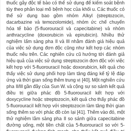
thuốc gây độc tế bào có thể sử dụng để kiểm soát bệnh
tùy theo phân loại mô bệnh học của khối u. Các thuốc có
thể sử dụng bao gồm nhóm Alkyl (streptozocin,
dacarbazine và temozolomide), nhóm ức chế chuyển
hóa tế bào (5-fluorouracil và capecitabine) và nhóm
anthracycline (doxorubicin và epirubicin). Nhiều thử
nghiệm lấm sàng pha II và III nhằm đánh giá hiệu quả
của việc sử dụng đơn độc cũng như kết hợp các nhóm
thuốc nêu trên. Các nghiên cứu cũ hướng tới đánh giả
hiệu quả của việc sử dụng streptozocin đơn độc với việc
kết hợp với 5-fluorouracil hoặc doxorubicin, kết quả cho
thấy việc sử dụng phối hợp làm tăng đáng kể tỷ lệ đáp
ứng và thời gian sống thêm trung vị [40]. Một nghiên cứu
pha II/III gần đây của Sun W. và cộng sự so sánh kết quả
điều trị giữa phác đồ 5-fluorouracil kết hợp với
doxycycline hoặc streptozocin, kết quả cho thấy phác đồ
5-fluorouracil kết hợp với streptozocin làm tăng thời gian
sống thêm so với phác đồ còn lại [41]. Thêm vào đó, một
thử nghiệm lâm sàng pha II so sánh giữa capecitabine
đường uống, một tiền chất của 5-fluorouracil so với 5-