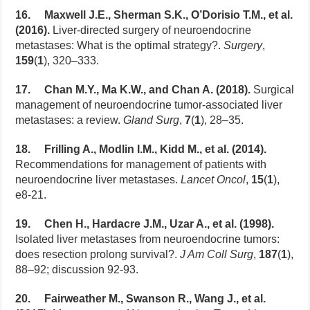
16. Maxwell J.E., Sherman S.K., O’Dorisio T.M., et al.
(2016).
Liver-directed surgery of neuroendocrine
metastases: What is the optimal strategy?.
Surgery
,
159
(
1
), 320–333.
17. Chan M.Y., Ma K.W., and Chan A. (2018).
Surgical
management of neuroendocrine tumor-associated liver
metastases: a review.
Gland Surg
,
7
(
1
), 28–35.
18. Frilling A., Modlin I.M., Kidd M., et al. (2014).
Recommendations for management of patients with
neuroendocrine liver metastases.
Lancet Oncol
,
15
(
1
),
e8-21.
19. Chen H., Hardacre J.M., Uzar A., et al. (1998).
Isolated liver metastases from neuroendocrine tumors:
does resection prolong survival?.
J Am Coll Surg
,
187
(
1
),
88–92; discussion 92-93.
20. Fairweather M., Swanson R., Wang J., et al.