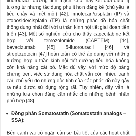
fluorouracil đường tĩnh mạch, cho thấy kết quả điều trị
tương tự nhưng tác dụng phụ ít hơn đáng kể (chủ yếu là
tiêu chảy và mệt mỏi) [42]. Irinotecan/cisplatin (IP) và
etoposide/cisplatin (EP) là những phác đồ hóa chất
thông dụng nhất đối với u thần kinh nội tiết giai đoạn tiến
triển [43]. Một số nghiên cứu cho thấy capecitabine kết
hợp với temozolomide (CAPTEM) [44],
bevacizumab [45] 5-fluorouracil [46] và
streptozotocin [47] hoàn toàn có thể áp dụng với những
trường hợp u thần kinh nội tiết đường tiêu hóa không
còn khả năng cắt bỏ. Mặc dù vậy, với mức độ bằng
chứng trên, việc sử dụng hóa chất vẫn còn nhiều tranh
cãi, chủ yếu do những độc tính của các phác đồ này gây
ra nếu được sử dụng rộng rãi. Tuy nhiên, đây vẫn là
những lựa chọn đáng cân nhắc cho những bệnh nhân
phù hợp [48].
Đồng phân Somatostatin (Somatostatin analogs –
SSA):
Bên cạnh vai trò ngăn cản sự bài tiết của các hoạt chất