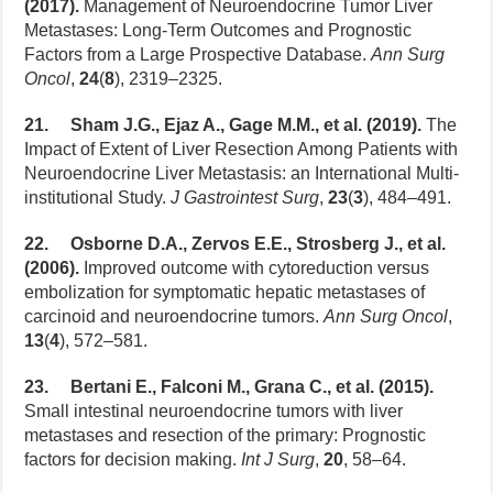
(2017).
Management of Neuroendocrine Tumor Liver
Metastases: Long-Term Outcomes and Prognostic
Factors from a Large Prospective Database.
Ann Surg
Oncol
,
24
(
8
), 2319–2325.
21. Sham J.G., Ejaz A., Gage M.M., et al. (2019).
The
Impact of Extent of Liver Resection Among Patients with
Neuroendocrine Liver Metastasis: an International Multi-
institutional Study.
J Gastrointest Surg
,
23
(
3
), 484–491.
22. Osborne D.A., Zervos E.E., Strosberg J., et al.
(2006).
Improved outcome with cytoreduction versus
embolization for symptomatic hepatic metastases of
carcinoid and neuroendocrine tumors.
Ann Surg Oncol
,
13
(
4
), 572–581.
23. Bertani E., Falconi M., Grana C., et al. (2015).
Small intestinal neuroendocrine tumors with liver
metastases and resection of the primary: Prognostic
factors for decision making.
Int J Surg
,
20
, 58–64.