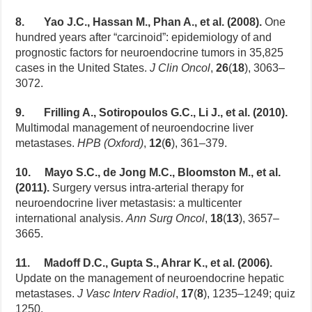
8. Yao J.C., Hassan M., Phan A., et al. (2008).
One
hundred years after “carcinoid”: epidemiology of and
prognostic factors for neuroendocrine tumors in 35,825
cases in the United States.
J Clin Oncol
,
26
(
18
), 3063–
3072.
9. Frilling A., Sotiropoulos G.C., Li J., et al. (2010).
Multimodal management of neuroendocrine liver
metastases.
HPB (Oxford)
,
12
(
6
), 361–379.
10. Mayo S.C., de Jong M.C., Bloomston M., et al.
(2011).
Surgery versus intra-arterial therapy for
neuroendocrine liver metastasis: a multicenter
international analysis.
Ann Surg Oncol
,
18
(
13
), 3657–
3665.
11. Madoff D.C., Gupta S., Ahrar K., et al. (2006).
Update on the management of neuroendocrine hepatic
metastases.
J Vasc Interv Radiol
,
17
(
8
), 1235–1249; quiz
1250.