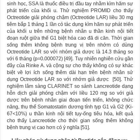
sinh học, SSA là thuốc điều trị đầu tay nhằm kìm hãm sự
phát triển của khối u. Thử nghiệm PROMID cho thấy
Octreotide giải phóng chậm (Octreotide LAR) liều 30 mg
tiêm bắp 1 tháng 1 lần có tác dụng kìm hãm sự phát triển
của khối u trên những bệnh nhân u thần kinh nội tiết
đoạn ruột giữa thế G1 biệt hóa cao đã di căn. Thời gian
sống thêm không bệnh trung vị trên nhớm có dùng
Octreotide LAR so với nhóm giả dược là 14.3 tháng so
với 6 tháng (p=0.000072) [49]. Tuy nhiên nghiên cứu gần
đây của Rinke A. và cộng sự cho thấy không có sự khác
biệt về lợi ích sống thêm dài hạn trên bệnh nhân sử
dụng Octreotide LAR so với nhớm giả dược [50]. Thử
nghiệm lâm sàng CLARINET so sánh Lancreotide dạng
hỗn dịch giải phóng chậm với liều 120 mg so với giả
dược trên bệnh nhân giai đoạn tiến triển, không chức
năng, thụ thể Somatostatin dương tính typ G1 và G2 (Ki-
67<10%) u thần kinh nội tiết tụy-ống tiêu hóa, kết quả
cho thấy Lancreotide cho thời gian sống thêm không
bệnh trung vị cao hơn có ý nghĩa [51].