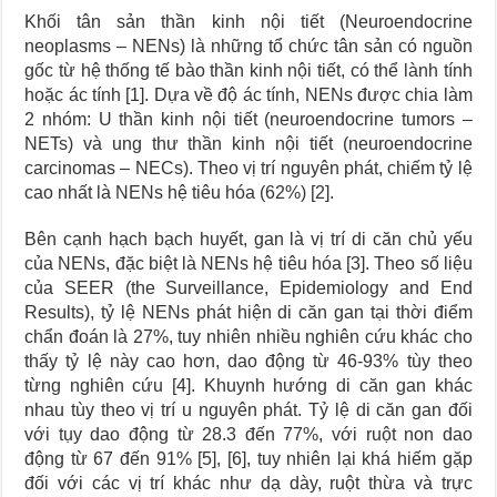
Khối tân sản thần kinh nội tiết (Neuroendocrine
neoplasms – NENs) là những tổ chức tân sản có nguồn
gốc từ hệ thống tế bào thần kinh nội tiết, có thể lành tính
hoặc ác tính [1]. Dựa về độ ác tính, NENs được chia làm
2 nhóm: U thần kinh nội tiết (neuroendocrine tumors –
NETs) và ung thư thần kinh nội tiết (neuroendocrine
carcinomas – NECs). Theo vị trí nguyên phát, chiếm tỷ lệ
cao nhất là NENs hệ tiêu hóa (62%) [2].
Bên cạnh hạch bạch huyết, gan là vị trí di căn chủ yếu
của NENs, đặc biệt là NENs hệ tiêu hóa [3]. Theo số liệu
của SEER (the Surveillance, Epidemiology and End
Results), tỷ lệ NENs phát hiện di căn gan tại thời điểm
chẩn đoán là 27%, tuy nhiên nhiều nghiên cứu khác cho
thấy tỷ lệ này cao hơn, dao động từ 46-93% tùy theo
từng nghiên cứu [4]. Khuynh hướng di căn gan khác
nhau tùy theo vị trí u nguyên phát. Tỷ lệ di căn gan đối
với tụy dao động từ 28.3 đến 77%, với ruột non dao
động từ 67 đến 91% [5], [6], tuy nhiên lại khá hiếm gặp
đối với các vị trí khác như dạ dày, ruột thừa và trực