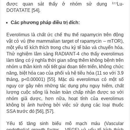
được quan sát thấy ở nhóm sử dụng ¹⁷⁷Lu-
DOTATATE [54].
Các phương pháp điều trị đích:
Everolimus là chất ức chế thụ thể rapamycin trên động
vật có vú (the mammalian target of rapamycin – mTOR),
một yếu tố kích thích trong chu kỳ tế bào và chuyển hóa.
Thử nghiệm lâm sàng RADIANT-4 cho thấy everolimus
làm tăng có ý nghĩa thời gian sống thêm không bệnh trên
nhóm u thần kinh nội tiết giai đoạn tiến triển, không chức
năng, biệt hóa cao của phổi và hệ tiêu hóa (11 so với 3.9
tháng, p<0.00001) [55]. Mặc dù everolimus có một số
nguy cơ gây nên những tác dụng phụ nguy hiểm, chất
lượng cuộc sống là hoàn toàn chấp nhận được so với
nhóm giả dược, hơn nữa, hoạt tính của everolimus
không bị ảnh hưởng bởi việc sử dụng các loại thuốc
SSA trước đó [56], [57].
Yếu tố tăng sinh biểu mô mạch máu (Vascular
endothelial growth factor – VEGF) và yếu tố kích thích