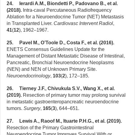
24. Ierardi A.M., Biondetti P., Padovano B., et al.
(2018).
Intra-caval Percutaneous Radiofrequency
Ablation for a Neuroendocrine Tumor (NET) Metastasis
in Transplanted Liver.
Cardiovasc Intervent Radiol
,
41
(
12
), 1962–1967.
25. Pavel M., O’Toole D., Costa F., et al. (2016).
ENETS Consensus Guidelines Update for the
Management of Distant Metastatic Disease of Intestinal,
Pancreatic, Bronchial Neuroendocrine Neoplasms
(NEN) and NEN of Unknown Primary Site.
Neuroendocrinology
,
103
(
2
), 172–185.
26. Tierney J.F., Chivukula S.V., Wang X., et al.
(2019).
Resection of primary tumor may prolong survival
in metastatic gastroenteropancreatic neuroendocrine
tumors.
Surgery
,
165
(
3
), 644–651.
27. Lewis A., Raoof M., Ituarte P.H.G., et al. (2019).
Resection of the Primary Gastrointestinal
Neuroendocrine Tumor Improves Survival With or