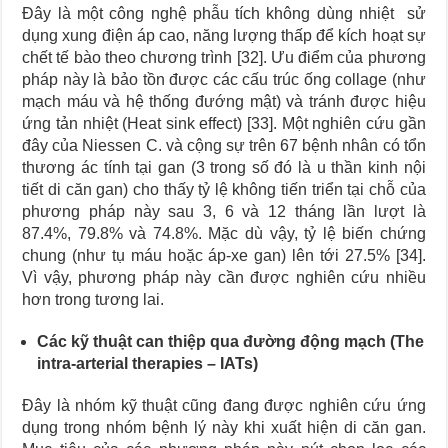
Đây là một công nghệ phẫu tích không dùng nhiệt sử
dụng xung điện áp cao, năng lượng thấp để kích hoạt sự
chết tế bào theo chương trình [32]. Ưu điểm của phương
pháp này là bảo tồn được các cấu trúc ống collage (như
mạch máu và hệ thống đướng mật) và tránh được hiệu
ứng tản nhiệt (Heat sink effect) [33]. Một nghiên cứu gần
đây của Niessen C. và cộng sự trên 67 bệnh nhân có tổn
thương ác tính tại gan (3 trong số đó là u thần kinh nội
tiết di căn gan) cho thấy tỷ lệ không tiến triển tại chỗ của
phương pháp này sau 3, 6 và 12 tháng lần lượt là
87.4%, 79.8% và 74.8%. Mặc dù vậy, tỷ lệ biến chứng
chung (như tụ máu hoặc áp-xe gan) lên tới 27.5% [34].
Vì vậy, phương pháp này cần được nghiên cứu nhiều
hơn trong tương lai.
Các kỹ thuật can thiệp qua đường động mạch (The
intra-arterial therapies – IATs)
Đây là nhóm kỹ thuật cũng đang được nghiên cứu ứng
dụng trong nhóm bệnh lý này khi xuất hiện di căn gan.