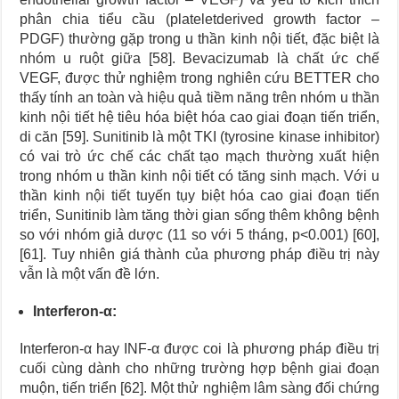
phân chia tiểu cầu (plateletderived growth factor –
PDGF) thường gặp trong u thần kinh nội tiết, đặc biệt là
nhóm u ruột giữa [58]. Bevacizumab là chất ức chế
VEGF, được thử nghiệm trong nghiên cứu BETTER cho
thấy tính an toàn và hiệu quả tiềm năng trên nhóm u thần
kinh nội tiết hệ tiêu hóa biệt hóa cao giai đoạn tiến triển,
di căn [59]. Sunitinib là một TKI (tyrosine kinase inhibitor)
có vai trò ức chế các chất tạo mạch thường xuất hiện
trong nhóm u thần kinh nội tiết có tăng sinh mạch. Với u
thần kinh nội tiết tuyến tụy biệt hóa cao giai đoạn tiến
triển, Sunitinib làm tăng thời gian sống thêm không bệnh
so với nhóm giả dược (11 so với 5 tháng, p<0.001) [60],
[61]. Tuy nhiên giá thành của phương pháp điều trị này
vẫn là một vấn đề lớn.
Interferon-α:
Interferon-α hay INF-α được coi là phương pháp điều trị
cuối cùng dành cho những trường hợp bệnh giai đoạn
muộn, tiến triển [62]. Một thử nghiệm lâm sàng đối chứng