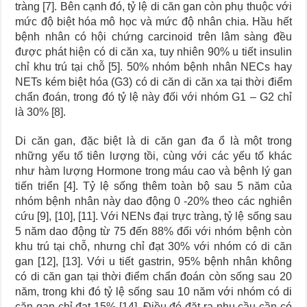
tràng [7]. Bên cạnh đó, tỷ lệ di căn gan còn phụ thuộc với
mức độ biệt hóa mô học và mức độ nhân chia. Hầu hết
bệnh nhân có hội chứng carcinoid trên lâm sàng đều
được phát hiện có di căn xa, tuy nhiên 90% u tiết insulin
chỉ khu trú tại chỗ [5]. 50% nhóm bệnh nhân NECs hay
NETs kém biệt hóa (G3) có di căn di căn xa tại thời điểm
chẩn đoán, trong đó tỷ lệ này đối với nhóm G1 – G2 chỉ
là 30% [8].
Di căn gan, đặc biệt là di căn gan đa ổ là một trong
những yếu tố tiên lượng tồi, cùng với các yếu tố khác
như hàm lượng Hormone trong máu cao và bệnh lý gan
tiến triển [4]. Tỷ lệ sống thêm toàn bộ sau 5 năm của
nhóm bệnh nhân này dao động 0 -20% theo các nghiên
cứu [9], [10], [11]. Với NENs đại trực tràng, tỷ lệ sống sau
5 năm dao động từ 75 đến 88% đối với nhóm bệnh còn
khu trú tại chỗ, nhưng chỉ đạt 30% với nhóm có di căn
gan [12], [13]. Với u tiết gastrin, 95% bệnh nhân không
có di căn gan tại thời điểm chẩn đoán còn sống sau 20
năm, trong khi đó tỷ lệ sống sau 10 năm với nhóm có di
căn gan chỉ đạt 15% [14]. Điều đó đặt ra nhu cầu cần có