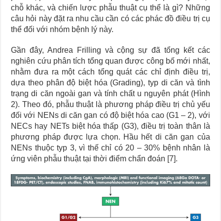
chỗ khác, và chiến lược phẫu thuật cụ thể là gì? Những
câu hỏi này đặt ra nhu cầu cần có các phác đồ điều trị cụ
thể đối với nhóm bệnh lý này.
Gần đây, Andrea Frilling và cộng sự đã tổng kết các
nghiên cứu phân tích tổng quan được công bố mới nhất,
nhằm đưa ra một cách tổng quát các chỉ định điều trị,
dựa theo phân độ biệt hóa (Grading), typ di căn và tình
trạng di căn ngoài gan và tính chất u nguyên phát (Hình
2). Theo đó, phẫu thuật là phương pháp điều trị chủ yếu
đối với NENs di căn gan có độ biệt hóa cao (G1 – 2), với
NECs hay NETs biệt hóa thấp (G3), điều trị toàn thân là
phương pháp được lựa chọn. Hầu hết di căn gan của
NENs thuộc typ 3, vì thế chỉ có 20 – 30% bệnh nhân là
ứng viên phẫu thuật tại thời điểm chẩn đoán [7].