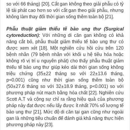
so với 66 tháng) [20]. Cắt gan không theo giải phẫu có tỷ
lệ tái phát cao hơn so với cắt gan theo giải phẫu, nhưng
không làm thay đổi thời gian sống thêm toàn bộ [21].
Phẫu thuật giảm thiểu tế bào ung thư (Surgical
cytoreduction):
Với những di căn gan không có khả
năng cắt bỏ, phẫu thuật giảm thiểu tế bào ung thư có
được xem xét [18]. Một nghiên cứu hồi cứu trên 120
bệnh nhân (79 bệnh nhân với khối u hệ tiêu hóa hoặc
không rõ vị trí u nguyên phát) cho thấy phẫu thuật giảm
thiểu tế bào ung thư giúp kéo dài thời gian sống không
triệu chứng (35±22 tháng so với 22±13.6 tháng,
p<0.001) cũng như thời gian sống thêm toàn bộ
(50±27.6 tháng so với 32±18.9 tháng, p<0.001) so với
phương pháp nút mạch bằng hóa chất [22]. Nghiên cứu
Scott A.T và cộng sự chỉ ra rằng hiệu quả của phương
pháp này đạt được nếu lấy được ít nhất 70% số lượng tế
bào ung thư [21]. Mức độ di căn tại gan cũng như ngoài
gan là những tiêu chuẩn để đánh giá khả năng thực hiện
phương pháp này [23].