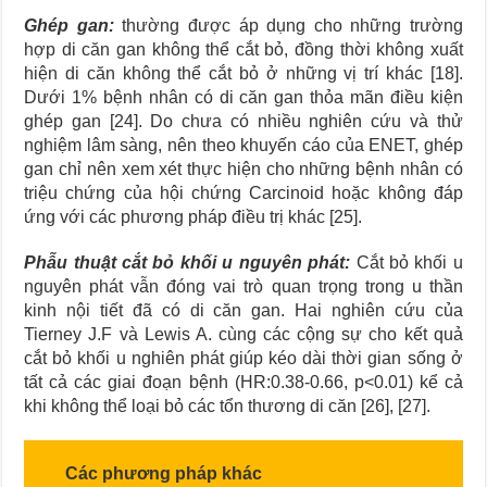
Ghép gan:
thường được áp dụng cho những trường
hợp di căn gan không thể cắt bỏ, đồng thời không xuất
hiện di căn không thể cắt bỏ ở những vị trí khác [18].
Dưới 1% bệnh nhân có di căn gan thỏa mãn điều kiện
ghép gan [24]. Do chưa có nhiều nghiên cứu và thử
nghiệm lâm sàng, nên theo khuyến cáo của ENET, ghép
gan chỉ nên xem xét thực hiện cho những bệnh nhân có
triệu chứng của hội chứng Carcinoid hoặc không đáp
ứng với các phương pháp điều trị khác [25].
Phẫu thuật cắt bỏ khối u nguyên phát:
Cắt bỏ khối u
nguyên phát vẫn đóng vai trò quan trọng trong u thần
kinh nội tiết đã có di căn gan. Hai nghiên cứu của
Tierney J.F và Lewis A. cùng các cộng sự cho kết quả
cắt bỏ khối u nghiên phát giúp kéo dài thời gian sống ở
tất cả các giai đoạn bệnh (HR:0.38-0.66, p<0.01) kể cả
khi không thể loại bỏ các tổn thương di căn [26], [27].
Các phương pháp khác