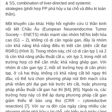
& SS, combination of liver-directed and systemic
strategies (phối hợp PP phá hủy u tại chỗ và điều trị toàn
thân)
.
Một khuyến cáo khác Hiệp hôi nghiên cứu U thần kinh
nội tiết Châu Âu (European Neuroendocrine Tumor
Society – ENETS) nhấn mạnh vào nhóm NENs biệt hóa
cao (G1 – 2), không có di căn ngoài gan, đây là nhóm
còn khả năng khả năng điều trị triệt căn (diện cắt đạt
R0/R1) (Hình 3). Trong nhóm này, chỉ có di căn typ 1 và 2
là còn khả năng phẫu thuật cắt u, với typ 3, trong một số
trường hợp có thể cân nhắc khả năng ghép gan. Với
nhóm di căn gan typ 2, một số trường hợp di căn phức
tạp, ở cả hai thùy, không có khả năng cắt bỏ ngay thì
đầu, có thể lựa chọn phương pháp nút tĩnh mạch cửa
phải nhằm phì đại gan trái trước khi cắt, hoặc phương
pháp phẫu thuật cắt gan hai thì [64], [65]. Ngoài ra, các
trường hợp này có thể áp dụng phương pháp cắt gan
giảm thiểu tế bào ung thư (CRR – cytoreductive
resection) [7]. Với sự ra đời của ngày càng nhiều các
phương pháp phá hủy u tại chỗ, với hiệu quả ngày càng