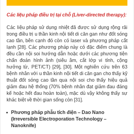
Các liệu pháp điều trị tại chỗ (Liver-directed therapy):
Các liệu pháp sử dụng nhiệt đã được sử dụng rộng rãi
trong điều trị u thần kinh nội tiết di căn gan như đốt sóng
cao tần, bên cạnh đó còn có laser và phương pháp cắt
lạnh [28]. Các phương pháp này có đặc điểm chung là
đều cần nội soi hướng dẫn hoặc dưới các phương tiện
chẩn đoán hình ảnh (siêu âm, cắt lớp vi tính, cộng
hưởng từ, PET/CT) [29], [30]. Một nghiên cứu trên 63
bệnh nhân với u thần kinh nội tiết di căn gan cho thấy kỹ
thuật đốt sóng cao tần qua nội soi cho thấy hiệu quả
giảm đau hệ thống (70% bệnh nhân đạt giảm đau đáng
kể hoặc hết đau hoàn toàn), mặc dù vậy không thấy sự
khác biệt về thời gian sống còn [31].
Phương pháp phẫu tích điện – Dao Nano
(Irreversible Electroporation Technology –
Nanoknife)