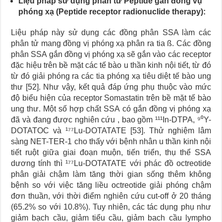
Liệu pháp sử dụng phân tử Peptide gắn đồng vụ
phóng xạ (Peptide receptor radionuclide therapy):
Liệu pháp này sử dụng các đồng phân SSA làm các
phân tử mang đồng vị phóng xạ phân ra tia ß. Các đồng
phân SSA gắn đồng vị phóng xạ sẽ gắn vào các receptor
đặc hiệu trên bề mặt các tế bào u thần kinh nội tiết, từ đó
từ đó giải phóng ra các tia phóng xạ tiêu diệt tế bào ung
thư [52]. Như vậy, kết quả đáp ứng phụ thuộc vào mức
độ biểu hiện của receptor Somastatin trên bề mặt tế bào
ung thư. Một số hợp chất SSA có gắn đồng vị phóng xạ
đã và đang được nghiên cứu , bao gồm ¹¹¹In-DTPA, ⁹⁰Y-
DOTATOC và ¹⁷⁷Lu-DOTATATE [53]. Thử nghiệm lâm
sàng NET-TER-1 cho thấy với bệnh nhân u thần kinh nội
tiết ruột giữa giai đoạn muộn, tiến triển, thụ thể SSA
dương tính thì ¹⁷⁷Lu-DOTATATE với phác đồ octreotide
phân giải chậm làm tăng thời gian sống thêm không
bệnh so với việc tăng liều octreotide giải phóng chậm
đơn thuần, với thời điểm nghiên cứu cut-off ở 20 tháng
(65.2% so với 10.8%). Tuy nhiên, các tác dụng phụ như
giảm bạch cầu, giảm tiểu cầu, giảm bach cầu lympho