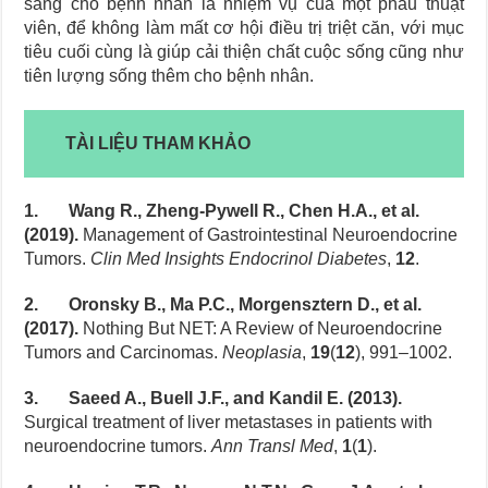
sàng cho bệnh nhân là nhiệm vụ của một phẫu thuật
viên, để không làm mất cơ hội điều trị triệt căn, với mục
tiêu cuối cùng là giúp cải thiện chất cuộc sống cũng như
tiên lượng sống thêm cho bệnh nhân.
TÀI LIỆU THAM KHẢO
1. Wang R., Zheng-Pywell R., Chen H.A., et al.
(2019).
Management of Gastrointestinal Neuroendocrine
Tumors.
Clin Med Insights Endocrinol Diabetes
,
12
.
2. Oronsky B., Ma P.C., Morgensztern D., et al.
(2017).
Nothing But NET: A Review of Neuroendocrine
Tumors and Carcinomas.
Neoplasia
,
19
(
12
), 991–1002.
3. Saeed A., Buell J.F., and Kandil E. (2013).
Surgical treatment of liver metastases in patients with
neuroendocrine tumors.
Ann Transl Med
,
1
(
1
).