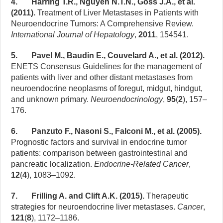
4. Harring T.R., Nguyen N.T.N., Goss J.A., et al.
(2011).
Treatment of Liver Metastases in Patients with
Neuroendocrine Tumors: A Comprehensive Review.
International Journal of Hepatology
,
2011
, 154541.
5. Pavel M., Baudin E., Couvelard A., et al. (2012).
ENETS Consensus Guidelines for the management of
patients with liver and other distant metastases from
neuroendocrine neoplasms of foregut, midgut, hindgut,
and unknown primary.
Neuroendocrinology
,
95
(
2
), 157–
176.
6. Panzuto F., Nasoni S., Falconi M., et al. (2005).
Prognostic factors and survival in endocrine tumor
patients: comparison between gastrointestinal and
pancreatic localization.
Endocrine-Related Cancer
,
12
(
4
), 1083–1092.
7. Frilling A. and Clift A.K. (2015).
Therapeutic
strategies for neuroendocrine liver metastases.
Cancer
,
121
(
8
), 1172–1186.