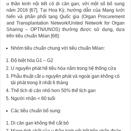
u thần kinh nội tiết có di căn gan, với một số bổ sung
năm 2016 [67]. Tại Hoa Kỳ, hướng dẫn của Mạng lưới
hiến và phân phối tạng Quốc gia (Organ Procurement
and Transplantation Network/United Network for Organ
Sharing – OPTN/UNOS) thường được sử dụng, dựa
trên tiêu chuẩn Milan [68]:
Nhóm tiêu chuẩn chung với tiêu chuẩn Milan:
Độ biệt hóa G1 – G2
U nguyên phát hệ tiêu hóa nằm trong hệ thống cửa
Phẫu thuật cắt u nguyên phát và ngoài gan không có
tái phát trong ít nhất 6 tháng
Thể tích di căn nhỏ hơn 50% thể tích gan
Người nhận < 60 tuổi
Các tiêu chuẩn bổ sung:
Di căn gan không thể cắt bỏ
Mang tính chất của u thần kinh nội tiết trên chẩn đoán