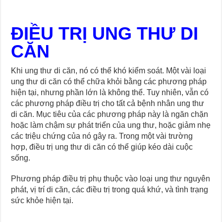
ĐIỀU TRỊ UNG THƯ DI
CĂN
Khi ung thư di căn, nó có thể khó kiểm soát. Một vài loại
ung thư di căn có thể chữa khỏi bằng các phương pháp
hiện tại, nhưng phần lớn là không thể. Tuy nhiên, vẫn có
các phương pháp điều trị cho tất cả bệnh nhân ung thư
di căn. Mục tiêu của các phương pháp này là ngăn chặn
hoặc làm chậm sự phát triển của ung thư, hoặc giảm nhẹ
các triệu chứng của nó gây ra. Trong một vài trường
hợp, điều trị ung thư di căn có thể giúp kéo dài cuộc
sống.
Phương pháp điều trị phụ thuộc vào loại ung thư nguyên
phát, vị trí di căn, các điều trị trong quá khứ, và tình trạng
sức khỏe hiện tại.