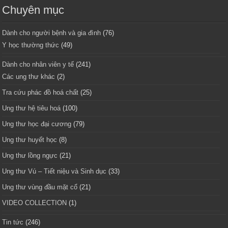
Chuyên mục
Dành cho người bệnh và gia đình
(76)
Y học thường thức
(49)
Dành cho nhân viên y tế
(241)
Các ung thư khác
(2)
Tra cứu phác đồ hoá chất
(25)
Ung thư hệ tiêu hoá
(100)
Ung thư học đại cương
(79)
Ung thư huyết học
(8)
Ung thư lồng ngực
(21)
Ung thư Vú – Tiết niệu và Sinh dục
(33)
Ung thư vùng đầu mặt cổ
(21)
VIDEO COLLECTION
(1)
Tin tức
(246)