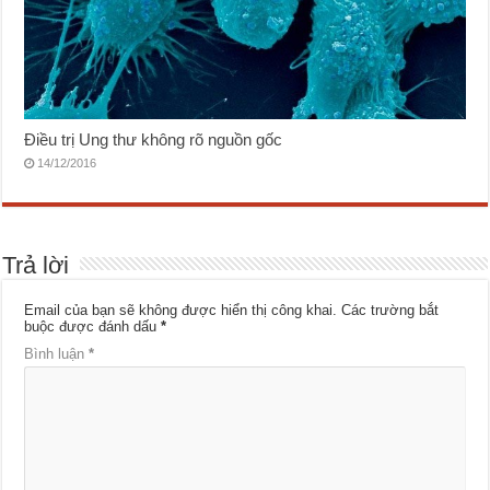
Điều trị Ung thư không rõ nguồn gốc
14/12/2016
Trả lời
Email của bạn sẽ không được hiển thị công khai.
Các trường bắt
buộc được đánh dấu
*
Bình luận
*