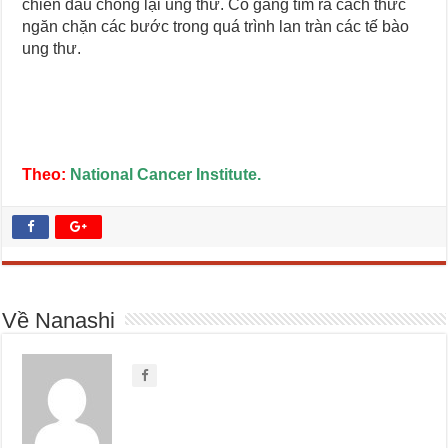
chiến đấu chống lại ung thư. Có gắng tìm ra cách thức
ngăn chặn các bước trong quá trình lan tràn các tế bào
ung thư.
Theo:
National Cancer Institute.
Về Nanashi