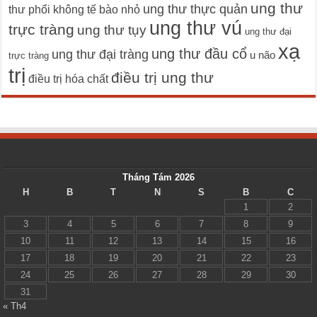
ung thư
ung thư thực quản
thư phổi không tế bào nhỏ
ung thư vú
trực tràng
ung thư tụy
ung thư đại
xạ
ung thư đầu cổ
ung thư đại tràng
u não
trực tràng
trị
điều trị ung thư
điều trị hóa chất
Tháng Tám 2026
H
B
T
N
S
B
C
1
2
3
4
5
6
7
8
9
10
11
12
13
14
15
16
17
18
19
20
21
22
23
24
25
26
27
28
29
30
31
« Th4