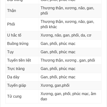
Thượng thận, xương, não, gan,
Thận
phổi
Thượng thận, xương, não, gan,
Phổi
phổi khác
U hắc tố
Xương, não, gan, phổi, da, cơ
Buồng trứng
Gan, phổi, phúc mạc
Tụy
Gan, phổi, phúc mạc
Tuyến tiền liệt
Thượng thận, xương , gan, phổi
Trực tràng
Gan, phổi, phúc mạc
Dạ dày
Gan, phổi, phúc mạc
Tuyến giáp
Xương, gan,phổi
Xương, gan, phổi, phúc mạc, âm
Tử cung
đạo