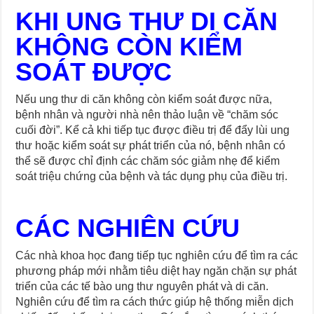
KHI UNG THƯ DI CĂN
KHÔNG CÒN KIỂM
SOÁT ĐƯỢC
Nếu ung thư di căn không còn kiểm soát được nữa,
bệnh nhân và người nhà nên thảo luận về “chăm sóc
cuối đời”. Kể cả khi tiếp tục được điều trị để đẩy lùi ung
thư hoặc kiểm soát sự phát triển của nó, bệnh nhân có
thể sẽ được chỉ định các chăm sóc giảm nhẹ để kiểm
soát triệu chứng của bệnh và tác dụng phụ của điều trị.
CÁC NGHIÊN CỨU
Các nhà khoa học đang tiếp tục nghiên cứu để tìm ra các
phương pháp mới nhằm tiêu diệt hay ngăn chặn sự phát
triển của các tế bào ung thư nguyên phát và di căn.
Nghiên cứu để tìm ra cách thức giúp hệ thống miễn dịch