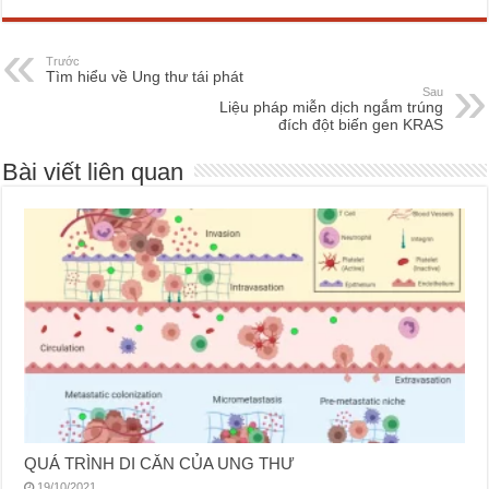
Trước
Tìm hiểu về Ung thư tái phát
Sau
Liệu pháp miễn dịch ngắm trúng
đích đột biến gen KRAS
Bài viết liên quan
QUÁ TRÌNH DI CĂN CỦA UNG THƯ
19/10/2021