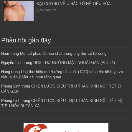
ĐẠI CƯƠNG VỀ U HẮC TỐ HỆ TIÊU HÓA
27/06/2022
Phản hồi gần đây
Nam
trong
Một số phác đồ hoá chất trong ung thư cổ tử cung
Nguyễn Linh
trong
UNG THƯ ĐƯỜNG MẬT NGOÀI GAN (Phần 1)
Hùng
trong
Ung thư biểu mô đường bài xuất (TCC) vùng đài bể thận và
niệu quản || Một cái nhìn tổng quan.
Phong Linh
trong
CHIẾN LƯỢC ĐIỀU TRỊ U THẦN KINH NỘI TIẾT DI
CĂN GAN
Phong Linh
trong
CHIẾN LƯỢC ĐIỀU TRỊ U THẦN KINH NỘI TIẾT HỆ
TIÊU HÓA DI CĂN XA