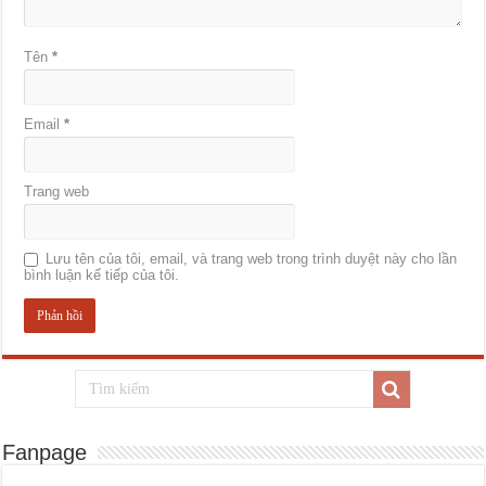
Tên
*
Email
*
Trang web
Lưu tên của tôi, email, và trang web trong trình duyệt này cho lần
bình luận kế tiếp của tôi.
Fanpage