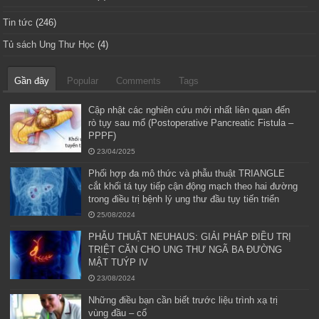
Tin tức
(246)
Tủ sách Ung Thư Học
(4)
Gần đây
Popular
Comments
Tags
Cập nhật các nghiên cứu mới nhất liên quan đến
rò tụy sau mổ (Postoperative Pancreatic Fistula –
PPPF)
23/04/2025
Phối hợp đa mô thức và phẫu thuật TRIANGLE
cắt khối tá tụy tiếp cận động mạch theo hai đường
trong điều trị bệnh lý ung thư đầu tụy tiến triển
25/08/2024
PHẪU THUẬT NEUHAUS: GIẢI PHÁP ĐIỀU TRỊ
TRIỆT CĂN CHO UNG THƯ NGÃ BA ĐƯỜNG
MẬT TUÝP IV
23/08/2024
Những điều bạn cần biết trước liệu trình xạ trị
vùng đầu – cổ