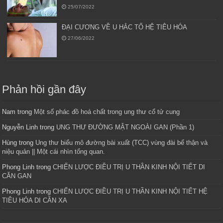
25/07/2022
ĐẠI CƯƠNG VỀ U HẮC TỐ HỆ TIÊU HÓA
27/06/2022
Phản hồi gần đây
Nam
trong
Một số phác đồ hoá chất trong ung thư cổ tử cung
Nguyễn Linh
trong
UNG THƯ ĐƯỜNG MẬT NGOÀI GAN (Phần 1)
Hùng
trong
Ung thư biểu mô đường bài xuất (TCC) vùng đài bể thận và
niệu quản || Một cái nhìn tổng quan.
Phong Linh
trong
CHIẾN LƯỢC ĐIỀU TRỊ U THẦN KINH NỘI TIẾT DI
CĂN GAN
Phong Linh
trong
CHIẾN LƯỢC ĐIỀU TRỊ U THẦN KINH NỘI TIẾT HỆ
TIÊU HÓA DI CĂN XA