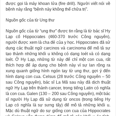
được gọi là máy khoan lửa (fire drill). Người viết nói về
bệnh này rằng “bệnh này không thể chữa trị”.
Nguồn gốc của từ Ung thư
Nguồn gốc của từ “ung thư” được tin rằng là từ bác sĩ Hy
Lạp cổ Hippocrates (460-370 trước Công nguyên),
người được xem là cha đẻ của y học. Hippocrates đã sử
dụng các thuật ngữ carcinos và carcinoma để mô tả sự
tạo thành những khối u không có dạng loét và có dạng
loét. Ở Hy Lạp, những từ này để chỉ một con cua, rất
thích hợp để áp dụng cho bệnh này vì sự lan rộng ra
xung quanh giống hình ngón tay từ ung thư, gợi ý đến
hình dạng con cua. Celsus (28 trước Công nguyên – 50
sau Công nguyên), bác sĩ La Mã sau này đã dịch thuật
ngữ Hy Lạp trên thành cancer, trong tiếng Latin có nghĩa
là con cua. Galen (130 – 200 sau Công nguyên), một bác
sĩ người Hy Lạp đã sử dụng từ oncos (trong tiếng Hy
Lạp có nghĩa là sự sưng tấy) để mô tả những khối u.
Mặc dù thuật ngữ do sự giống con cua của Hippocrates