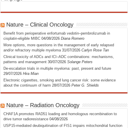
Nature – Clinical Oncology
Benefit from perioperative enfortumab vedotin–pembrolizumab in
cisplatin-eligible MIBC
04/08/2026
Diana Romero
More options, more questions in the management of early relapsed
and/or refractory multiple myeloma
31/07/2026
Carlyn Rose Tan
Clinical toxicity of ADCs and ICI–ADC combinations: mechanisms,
patterns and management
30/07/2026
Solange Peters
De-escalation trials in multiple myeloma: past, present and future
29/07/2026
Hira Mian
Electronic cigarettes, smoking and lung cancer risk: some evidence
about the continuum of harm
28/07/2026
Peter G. Shields
Nature – Radiation Oncology
CHAF1A promotes RAD51 loading and homologous recombination to
drive tumor radioresistance
04/08/2026
USP15-mediated deubiquitination of FIS1 impairs mitochondrial function