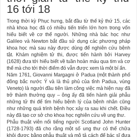
16 tới 18
Trong thời kỳ Phục hưng, bắt đầu từ thế kỷ thứ 15, các
nhà khoa học đã có nhiều tiến triển lớn hơn trong vốn
hiểu biết về cơ thể người. Những nhà bác học như
Galileo và Newton bắt đầu sử dụng các phương pháp
khoa học mà sau này được dùng để nghiên cứu bệnh
tật. Khám nghiệm tử thi, được tiến hành bởi Harvey
(1628) đưa tới hiểu biết về tuần hoàn máu qua tim và cơ
thể mà cho tới thời điểm đó vẫn được xem là một bí ẩn.
Năm 1761, Giovanni Margagni ở Padua (một thành phố
đông bắc nước Ý và là thủ phủ của tỉnh Padua, vùng
Veneto) là người đầu tiên làm công việc mà hiện nay đã
trở thành thường quy – ông ấy đã tiến hành giải phẫu
những tử thi để tìm hiểu bệnh lý của bệnh nhân cũng
như những quá trình bệnh học xảy ra sau khi chết. Điều
này đã tạo cơ sở cho khoa học nghiên cứu về ung thư.
Phẫu thuật viên nổi tiếng người Scotland John Hunter
(1728-1793) đã cho rằng một số ung thư có thể chữa
khỏi được bằng phẫu thuật và mô tả cách để bác sĩ đưa