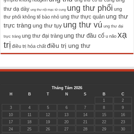
lympho không hodgkin
ung thư phổi
thư dạ dày
ung
ung thư nội mạc tử cung
ung thư
ung thư thực quản
thư phổi không tế bào nhỏ
ung thư vú
trực tràng
ung thư tụy
ung thư đại
xạ
ung thư đầu cổ
ung thư đại tràng
u não
trực tràng
trị
điều trị ung thư
điều trị hóa chất
Tháng Tám 2026
H
B
T
N
S
B
C
1
2
3
4
5
6
7
8
9
10
11
12
13
14
15
16
17
18
19
20
21
22
23
24
25
26
27
28
29
30