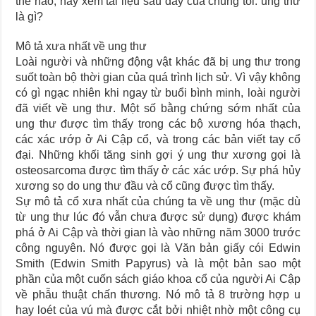
thế nào, hãy xem tài liệu sau đây của chúng tôi: ung thư
là gì?
Mô tả xưa nhất về ung thư
Loài người và những động vật khác đã bị ung thư trong
suốt toàn bộ thời gian của quá trình lịch sử. Vì vậy không
có gì ngạc nhiên khi ngay từ buổi bình minh, loài người
đã viết về ung thư. Một số bằng chứng sớm nhất của
ung thư được tìm thấy trong các bộ xương hóa thạch,
các xác ướp ở Ai Cập cổ, và trong các bản viết tay cổ
đại. Những khối tăng sinh gợi ý ung thư xương gọi là
osteosarcoma được tìm thấy ở các xác ướp. Sự phá hủy
xương sọ do ung thư đầu và cổ cũng được tìm thấy.
Sự mô tả cổ xưa nhất của chúng ta về ung thư (mặc dù
từ ung thư lúc đó vẫn chưa được sử dụng) được khám
phá ở Ai Cập và thời gian là vào những năm 3000 trước
công nguyên. Nó được gọi là Văn bản giấy cói Edwin
Smith (Edwin Smith Papyrus) và là một bản sao một
phần của một cuốn sách giáo khoa cổ của người Ai Cập
về phẫu thuật chấn thương. Nó mô tả 8 trường hợp u
hay loét của vú mà được cắt bởi nhiệt nhờ một công cụ