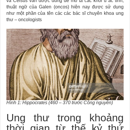
và Celsus vẫn được dùng để mô tả các khối u ác tính,
thuật ngữ của Galen (oncos) hiện nay được sử dụng
như một phần của tên các các bác sĩ chuyên khoa ung
thư – oncologists
Hình 1: Hippocrates (460 – 370 trước Công nguyên)
Ung thư trong khoảng
thời gian từ thế kỷ thứ