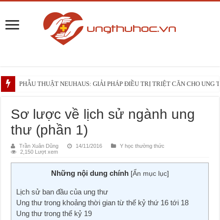
PHẪU THUẬT NEUHAUS: GIẢI PHÁP ĐIỀU TRỊ TRIỆT CĂN CHO UNG
Những điều bạn cần biết trước liệu trình xạ trị vùng đầu – cổ
Sơ lược về lịch sử ngành ung
thư (phần 1)
Trần Xuân Dũng
14/11/2016
Y học thường thức
2,150 Lượt xem
Những nội dung chính
[
Ẩn mục lục
]
Lịch sử ban đầu của ung thư
Ung thư trong khoảng thời gian từ thế kỷ thứ 16 tới 18
Ung thư trong thế kỷ 19