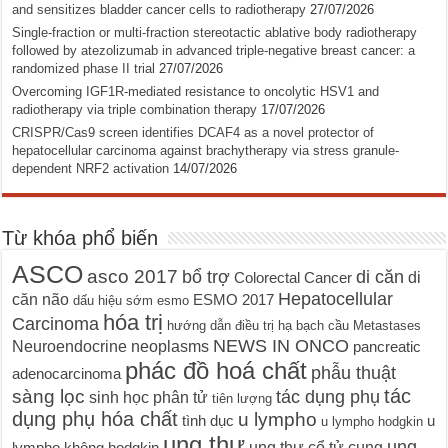
and sensitizes bladder cancer cells to radiotherapy
27/07/2026
Single-fraction or multi-fraction stereotactic ablative body radiotherapy
followed by atezolizumab in advanced triple-negative breast cancer: a
randomized phase II trial
27/07/2026
Overcoming IGF1R-mediated resistance to oncolytic HSV1 and
radiotherapy via triple combination therapy
17/07/2026
CRISPR/Cas9 screen identifies DCAF4 as a novel protector of
hepatocellular carcinoma against brachytherapy via stress granule-
dependent NRF2 activation
14/07/2026
Từ khóa phổ biến
ASCO
asco 2017
bổ trợ
di căn
di
Colorectal Cancer
Hepatocellular
căn não
ESMO 2017
dấu hiệu sớm
esmo
hóa trị
Carcinoma
hướng dẫn điều trị
hạ bạch cầu
Metastases
NEWS IN ONCO
Neuroendocrine neoplasms
pancreatic
phác đồ hoá chất
phẫu thuật
adenocarcinoma
tác
sàng lọc
tác dụng phụ
sinh học phân tử
tiên lượng
dụng phụ hóa chất
u lympho
tình dục
u
u lympho hodgkin
ung thư
ung
ung thư cổ tử cung