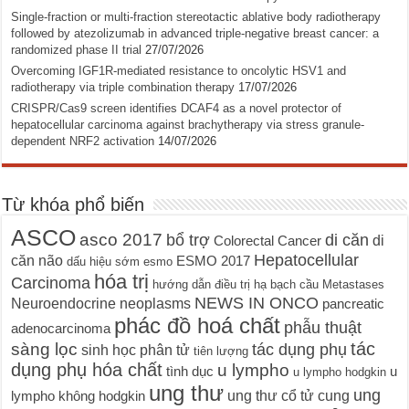
Single-fraction or multi-fraction stereotactic ablative body radiotherapy
followed by atezolizumab in advanced triple-negative breast cancer: a
randomized phase II trial
27/07/2026
Overcoming IGF1R-mediated resistance to oncolytic HSV1 and
radiotherapy via triple combination therapy
17/07/2026
CRISPR/Cas9 screen identifies DCAF4 as a novel protector of
hepatocellular carcinoma against brachytherapy via stress granule-
dependent NRF2 activation
14/07/2026
Từ khóa phổ biến
ASCO
asco 2017
bổ trợ
di căn
di
Colorectal Cancer
Hepatocellular
căn não
ESMO 2017
dấu hiệu sớm
esmo
hóa trị
Carcinoma
hướng dẫn điều trị
hạ bạch cầu
Metastases
NEWS IN ONCO
Neuroendocrine neoplasms
pancreatic
phác đồ hoá chất
phẫu thuật
adenocarcinoma
tác
sàng lọc
tác dụng phụ
sinh học phân tử
tiên lượng
dụng phụ hóa chất
u lympho
tình dục
u
u lympho hodgkin
ung thư
ung
ung thư cổ tử cung
lympho không hodgkin