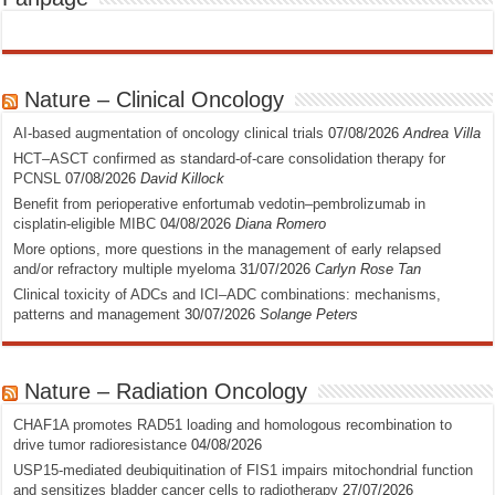
Nature – Clinical Oncology
AI-based augmentation of oncology clinical trials
07/08/2026
Andrea Villa
HCT–ASCT confirmed as standard-of-care consolidation therapy for
PCNSL
07/08/2026
David Killock
Benefit from perioperative enfortumab vedotin–pembrolizumab in
cisplatin-eligible MIBC
04/08/2026
Diana Romero
More options, more questions in the management of early relapsed
and/or refractory multiple myeloma
31/07/2026
Carlyn Rose Tan
Clinical toxicity of ADCs and ICI–ADC combinations: mechanisms,
patterns and management
30/07/2026
Solange Peters
Nature – Radiation Oncology
CHAF1A promotes RAD51 loading and homologous recombination to
drive tumor radioresistance
04/08/2026
USP15-mediated deubiquitination of FIS1 impairs mitochondrial function
and sensitizes bladder cancer cells to radiotherapy
27/07/2026