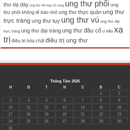
ung thư phổi
thư dạ dày
ung
ung thư nội mạc tử cung
ung thư
ung thư thực quản
thư phổi không tế bào nhỏ
ung thư vú
trực tràng
ung thư tụy
ung thư đại
xạ
ung thư đầu cổ
ung thư đại tràng
u não
trực tràng
trị
điều trị ung thư
điều trị hóa chất
Tháng Tám 2026
H
B
T
N
S
B
C
1
2
3
4
5
6
7
8
9
10
11
12
13
14
15
16
17
18
19
20
21
22
23
24
25
26
27
28
29
30
31