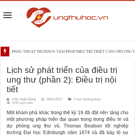
Phối hợp đa mô thức và phẫu thuật TRIANGLE cắt khối tá tụy tiếp cận động 
PHẪU THUẬT NEUHAUS: GIẢI PHÁP ĐIỀU TRỊ TRIỆT CĂN CHO UNG
Những điều bạn cần biết trước liệu trình xạ trị vùng đầu – cổ
Lịch sử phát triển của điều trị
ung thư (phần 2): Điều trị nội
tiết
Trần Xuân Dũng
08/01/2017
Y học thường thức
978 Lượt xem
Một khám phá khác trong thế kỷ 19 đã đặt nền tảng cho
một phương pháp hiện đại quan trọng trong điều trị và
dự phòng ung thư vú. Thomas Beatson tốt nghiệp
trường Đại học Edinburgh năm 1874 và đã bày tỏ sự