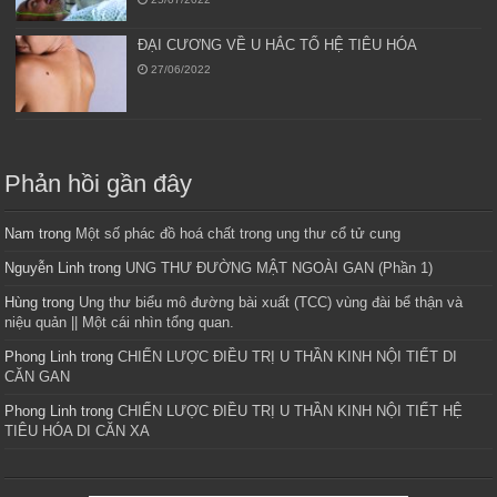
ĐẠI CƯƠNG VỀ U HẮC TỐ HỆ TIÊU HÓA
27/06/2022
Phản hồi gần đây
Nam
trong
Một số phác đồ hoá chất trong ung thư cổ tử cung
Nguyễn Linh
trong
UNG THƯ ĐƯỜNG MẬT NGOÀI GAN (Phần 1)
Hùng
trong
Ung thư biểu mô đường bài xuất (TCC) vùng đài bể thận và
niệu quản || Một cái nhìn tổng quan.
Phong Linh
trong
CHIẾN LƯỢC ĐIỀU TRỊ U THẦN KINH NỘI TIẾT DI
CĂN GAN
Phong Linh
trong
CHIẾN LƯỢC ĐIỀU TRỊ U THẦN KINH NỘI TIẾT HỆ
TIÊU HÓA DI CĂN XA