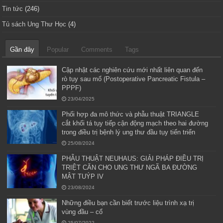
Tin tức
(246)
Tủ sách Ung Thư Học
(4)
Gần đây
Popular
Comments
Tags
Cập nhật các nghiên cứu mới nhất liên quan đến
rò tụy sau mổ (Postoperative Pancreatic Fistula –
PPPF)
23/04/2025
Phối hợp đa mô thức và phẫu thuật TRIANGLE
cắt khối tá tụy tiếp cận động mạch theo hai đường
trong điều trị bệnh lý ung thư đầu tụy tiến triển
25/08/2024
PHẪU THUẬT NEUHAUS: GIẢI PHÁP ĐIỀU TRỊ
TRIỆT CĂN CHO UNG THƯ NGÃ BA ĐƯỜNG
MẬT TUÝP IV
23/08/2024
Những điều bạn cần biết trước liệu trình xạ trị
vùng đầu – cổ
25/07/2022