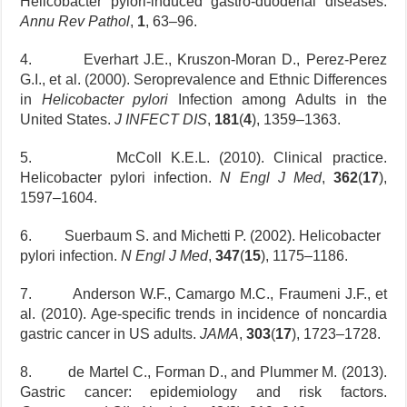
Helicobacter pylori-induced gastro-duodenal diseases.
Annu Rev Pathol
,
1
, 63–96.
4. Everhart J.E., Kruszon‐Moran D., Perez‐Perez
G.I., et al. (2000). Seroprevalence and Ethnic Differences
in
Helicobacter pylori
Infection among Adults in the
United States.
J INFECT DIS
,
181
(
4
), 1359–1363.
5. McColl K.E.L. (2010). Clinical practice.
Helicobacter pylori infection.
N Engl J Med
,
362
(
17
),
1597–1604.
6. Suerbaum S. and Michetti P. (2002). Helicobacter
pylori infection.
N Engl J Med
,
347
(
15
), 1175–1186.
7. Anderson W.F., Camargo M.C., Fraumeni J.F., et
al. (2010). Age-specific trends in incidence of noncardia
gastric cancer in US adults.
JAMA
,
303
(
17
), 1723–1728.
8. de Martel C., Forman D., and Plummer M. (2013).
Gastric cancer: epidemiology and risk factors.