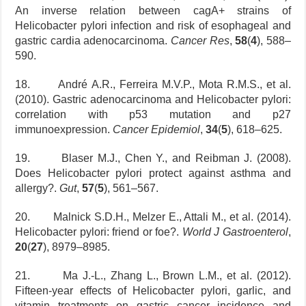
An inverse relation between cagA+ strains of
Helicobacter pylori infection and risk of esophageal and
gastric cardia adenocarcinoma.
Cancer Res
,
58
(
4
), 588–
590.
18. André A.R., Ferreira M.V.P., Mota R.M.S., et al.
(2010). Gastric adenocarcinoma and Helicobacter pylori:
correlation with p53 mutation and p27
immunoexpression.
Cancer Epidemiol
,
34
(
5
), 618–625.
19. Blaser M.J., Chen Y., and Reibman J. (2008).
Does Helicobacter pylori protect against asthma and
allergy?.
Gut
,
57
(
5
), 561–567.
20. Malnick S.D.H., Melzer E., Attali M., et al. (2014).
Helicobacter pylori: friend or foe?.
World J Gastroenterol
,
20
(
27
), 8979–8985.
21. Ma J.-L., Zhang L., Brown L.M., et al. (2012).
Fifteen-year effects of Helicobacter pylori, garlic, and
vitamin treatments on gastric cancer incidence and