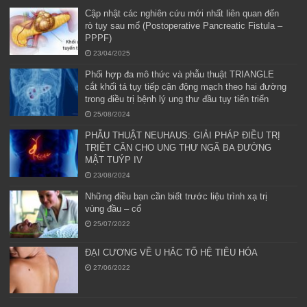
Cập nhật các nghiên cứu mới nhất liên quan đến
rò tụy sau mổ (Postoperative Pancreatic Fistula –
PPPF)
23/04/2025
Phối hợp đa mô thức và phẫu thuật TRIANGLE
cắt khối tá tụy tiếp cận động mạch theo hai đường
trong điều trị bệnh lý ung thư đầu tụy tiến triển
25/08/2024
PHẪU THUẬT NEUHAUS: GIẢI PHÁP ĐIỀU TRỊ
TRIỆT CĂN CHO UNG THƯ NGÃ BA ĐƯỜNG
MẬT TUÝP IV
23/08/2024
Những điều bạn cần biết trước liệu trình xạ trị
vùng đầu – cổ
25/07/2022
ĐẠI CƯƠNG VỀ U HẮC TỐ HỆ TIÊU HÓA
27/06/2022