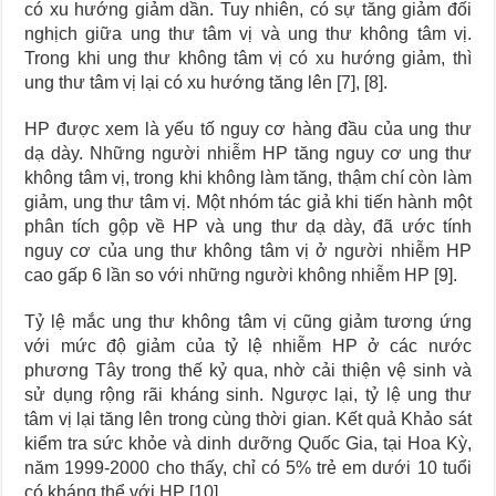
có xu hướng giảm dần. Tuy nhiên, có sự tăng giảm đối
nghịch giữa ung thư tâm vị và ung thư không tâm vị.
Trong khi ung thư không tâm vị có xu hướng giảm, thì
ung thư tâm vị lại có xu hướng tăng lên [7], [8].
HP được xem là yếu tố nguy cơ hàng đầu của ung thư
dạ dày. Những người nhiễm HP tăng nguy cơ ung thư
không tâm vị, trong khi không làm tăng, thậm chí còn làm
giảm, ung thư tâm vị. Một nhóm tác giả khi tiến hành một
phân tích gộp về HP và ung thư dạ dày, đã ước tính
nguy cơ của ung thư không tâm vị ở người nhiễm HP
cao gấp 6 lần so với những người không nhiễm HP [9].
Tỷ lệ mắc ung thư không tâm vị cũng giảm tương ứng
với mức độ giảm của tỷ lệ nhiễm HP ở các nước
phương Tây trong thế kỷ qua, nhờ cải thiện vệ sinh và
sử dụng rộng rãi kháng sinh. Ngược lại, tỷ lệ ung thư
tâm vị lại tăng lên trong cùng thời gian. Kết quả Khảo sát
kiểm tra sức khỏe và dinh dưỡng Quốc Gia, tại Hoa Kỳ,
năm 1999-2000 cho thấy, chỉ có 5% trẻ em dưới 10 tuổi
có kháng thể với HP [10].