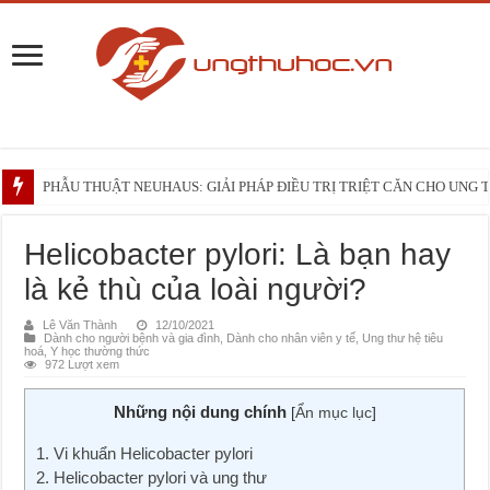
PHẪU THUẬT NEUHAUS: GIẢI PHÁP ĐIỀU TRỊ TRIỆT CĂN CHO UNG
Những điều bạn cần biết trước liệu trình xạ trị vùng đầu – cổ
ĐẠI CƯƠNG VỀ U HẮC TỐ HỆ TIÊU HÓA
Helicobacter pylori: Là bạn hay
là kẻ thù của loài người?
Lê Văn Thành
12/10/2021
Dành cho người bệnh và gia đình
,
Dành cho nhân viên y tế
,
Ung thư hệ tiêu
hoá
,
Y học thường thức
972 Lượt xem
Những nội dung chính
[
Ẩn mục lục
]
1. Vi khuẩn Helicobacter pylori
2. Helicobacter pylori và ung thư