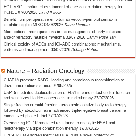
HCT–ASCT confirmed as standard-of-care consolidation therapy for
PCNSL
07/08/2026
David Killock
Benefit from perioperative enfortumab vedotin–pembrolizumab in
cisplatin-eligible MIBC
04/08/2026
Diana Romero
More options, more questions in the management of early relapsed
and/or refractory multiple myeloma
31/07/2026
Carlyn Rose Tan
Clinical toxicity of ADCs and ICI–ADC combinations: mechanisms,
patterns and management
30/07/2026
Solange Peters
Nature – Radiation Oncology
CHAF1A promotes RAD51 loading and homologous recombination to
drive tumor radioresistance
04/08/2026
USP15-mediated deubiquitination of FIS1 impairs mitochondrial function
and sensitizes bladder cancer cells to radiotherapy
27/07/2026
Single-fraction or multi-fraction stereotactic ablative body radiotherapy
followed by atezolizumab in advanced triple-negative breast cancer: a
randomized phase II trial
27/07/2026
Overcoming IGF1R-mediated resistance to oncolytic HSV1 and
radiotherapy via triple combination therapy
17/07/2026
CRISPR/Cas9 screen identifies DCAF4 as a novel protector of