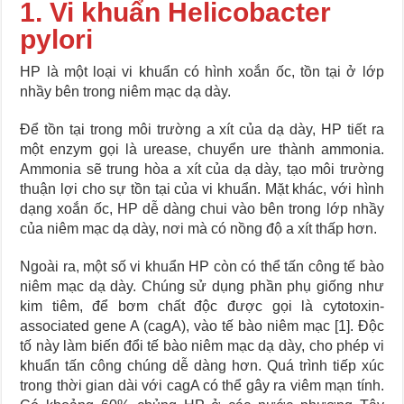
1. Vi khuẩn Helicobacter
pylori
HP là một loại vi khuẩn có hình xoắn ốc, tồn tại ở lớp
nhầy bên trong niêm mạc dạ dày.
Để tồn tại trong môi trường a xít của dạ dày, HP tiết ra
một enzym gọi là urease, chuyển ure thành ammonia.
Ammonia sẽ trung hòa a xít của dạ dày, tạo môi trường
thuận lợi cho sự tồn tại của vi khuẩn. Mặt khác, với hình
dạng xoắn ốc, HP dễ dàng chui vào bên trong lớp nhầy
của niêm mạc dạ dày, nơi mà có nồng độ a xít thấp hơn.
Ngoài ra, một số vi khuẩn HP còn có thể tấn công tế bào
niêm mạc dạ dày. Chúng sử dụng phần phụ giống như
kim tiêm, để bơm chất độc được gọi là cytotoxin-
associated gene A (cagA), vào tế bào niêm mạc [1]. Độc
tố này làm biến đổi tế bào niêm mạc dạ dày, cho phép vi
khuẩn tấn công chúng dễ dàng hơn. Quá trình tiếp xúc
trong thời gian dài với cagA có thể gây ra viêm mạn tính.