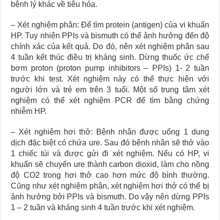
bệnh lý khác về tiêu hóa.
– Xét nghiệm phân: Để tìm protein (antigen) của vi khuẩn
HP. Tuy nhiên PPIs và bismuth có thể ảnh hưởng đến độ
chính xác của kết quả. Do đó, nên xét nghiệm phân sau
4 tuần kết thúc điều trị kháng sinh. Dừng thuốc ức chế
bơm proton (proton pump inhibitors – PPIs) 1- 2 tuần
trước khi test. Xét nghiệm này có thể thực hiện với
người lớn và trẻ em trên 3 tuổi. Một số trung tâm xét
nghiệm có thể xét nghiệm PCR để tìm bằng chứng
nhiễm HP.
– Xét nghiệm hơi thở: Bệnh nhân được uống 1 dung
dịch đặc biệt có chứa ure. Sau đó bệnh nhân sẽ thở vào
1 chiếc túi và được gửi đi xét nghiệm. Nếu có HP, vi
khuẩn sẽ chuyển ure thành carbon dioxid, làm cho nồng
độ CO2 trong hơi thở cao hơn mức độ bình thường.
Cũng như xét nghiệm phân, xét nghiệm hơi thở có thể bị
ảnh hưởng bởi PPIs và bismuth. Do vậy nên dừng PPIs
1 – 2 tuần và kháng sinh 4 tuần trước khi xét nghiệm.