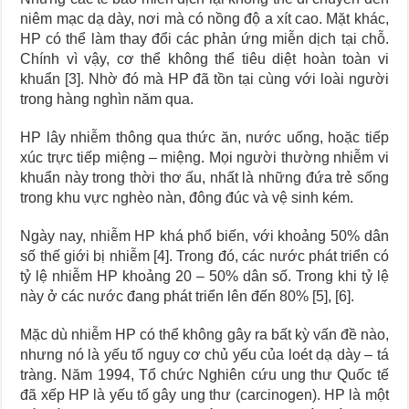
niêm mạc dạ dày, nơi mà có nồng độ a xít cao. Mặt khác,
HP có thể làm thay đổi các phản ứng miễn dịch tại chỗ.
Chính vì vậy, cơ thể không thể tiêu diệt hoàn toàn vi
khuẩn [3]. Nhờ đó mà HP đã tồn tại cùng với loài người
trong hàng nghìn năm qua.
HP lây nhiễm thông qua thức ăn, nước uống, hoặc tiếp
xúc trực tiếp miệng – miệng. Mọi người thường nhiễm vi
khuẩn này trong thời thơ ấu, nhất là những đứa trẻ sống
trong khu vực nghèo nàn, đông đúc và vệ sinh kém.
Ngày nay, nhiễm HP khá phổ biến, với khoảng 50% dân
số thế giới bị nhiễm [4]. Trong đó, các nước phát triển có
tỷ lệ nhiễm HP khoảng 20 – 50% dân số. Trong khi tỷ lệ
này ở các nước đang phát triển lên đến 80% [5], [6].
Mặc dù nhiễm HP có thể không gây ra bất kỳ vấn đề nào,
nhưng nó là yếu tố nguy cơ chủ yếu của loét dạ dày – tá
tràng. Năm 1994, Tổ chức Nghiên cứu ung thư Quốc tế
đã xếp HP là yếu tố gây ung thư (carcinogen). HP là một