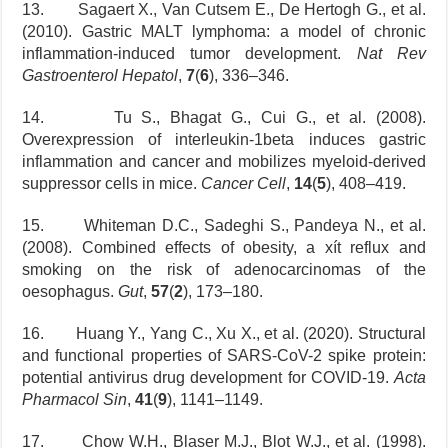
13. Sagaert X., Van Cutsem E., De Hertogh G., et al.
(2010). Gastric MALT lymphoma: a model of chronic
inflammation-induced tumor development.
Nat Rev
Gastroenterol Hepatol
,
7
(
6
), 336–346.
14. Tu S., Bhagat G., Cui G., et al. (2008).
Overexpression of interleukin-1beta induces gastric
inflammation and cancer and mobilizes myeloid-derived
suppressor cells in mice.
Cancer Cell
,
14
(
5
), 408–419.
15. Whiteman D.C., Sadeghi S., Pandeya N., et al.
(2008). Combined effects of obesity, a xít reflux and
smoking on the risk of adenocarcinomas of the
oesophagus.
Gut
,
57
(
2
), 173–180.
16. Huang Y., Yang C., Xu X., et al. (2020). Structural
and functional properties of SARS-CoV-2 spike protein:
potential antivirus drug development for COVID-19.
Acta
Pharmacol Sin
,
41
(
9
), 1141–1149.
17. Chow W.H., Blaser M.J., Blot W.J., et al. (1998).