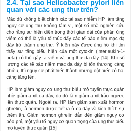
2.4. Tại sao Helicobacter pylori liên
quan với các ung thư trên?
Mặc dù không biết chính xác tại sao nhiễm HP làm tăng
nguy cơ ung thư không tâm vị, một số nhà nghiên cứu
cho rằng sự hiện diện trong thời gian dài của phản ứng
viêm có thể là yếu tố thúc đẩy các tế bào niêm mạc dạ
dày trở thành ung thư. Ý kiến này được ủng hộ khi tìm
thấy sự tăng biểu hiện của một cytokin (interleukin-1-
beta) có thể gây ra viêm và ung thư dạ dày [14]. Khi số
lượng các tế bào niêm mạc dạ dày bị tổn thương càng
nhiều, thì nguy cơ phát triển thành những đột biến có hại
càng tăng lên.
HP làm giảm nguy cơ ung thư biểu mô tuyến thực quản
nhờ giảm a xít dạ dày, do đó làm giảm a xít trào ngược
lên thực quản. Ngoài ra, HP làm giảm sản xuất hormon
ghrelin, là hormon được tiết ra ở dạ dày và kích thích sự
thèm ăn. Giảm hormon ghrelin dẫn đến giảm nguy cơ
béo phì, một yếu tố nguy cơ quan trọng của ung thư biểu
mô tuyến thực quản [15].