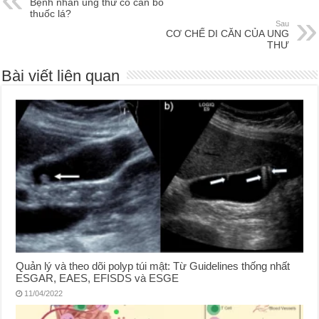
Bệnh nhân ung thư có cần bỏ
thuốc lá?
Sau
CƠ CHẾ DI CĂN CỦA UNG
THƯ
Bài viết liên quan
Quản lý và theo dõi polyp túi mật: Từ Guidelines thống nhất
ESGAR, EAES, EFISDS và ESGE
11/04/2022