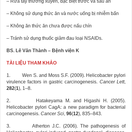
– Rửa tay thường xuyên, đặc biệt trước và sau ăn
– Không sử dụng thức ăn và nước uống bị nhiễm bẩn
– Không ăn thức ăn chưa được nấu chín
– Tránh sử dụng thuốc giảm đau loại NSAIDs.
BS. Lê Văn Thành – Bệnh viện K
TÀI LIỆU THAM KHẢO
1. Wen S. and Moss S.F. (2009). Helicobacter pylori
virulence factors in gastric carcinogenesis.
Cancer Lett
,
282
(
1
), 1–8.
2. Hatakeyama M. and Higashi H. (2005).
Helicobacter pylori CagA: a new paradigm for bacterial
carcinogenesis.
Cancer Sci
,
96
(
12
), 835–843.
3. Atherton J.C. (2006). The pathogenesis of