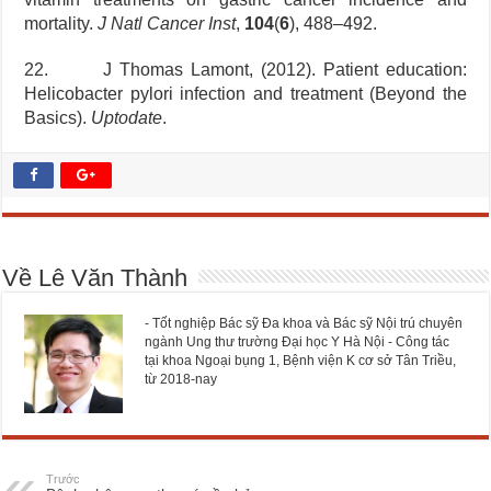
mortality.
J Natl Cancer Inst
,
104
(
6
), 488–492.
22. J Thomas Lamont, (2012). Patient education:
Helicobacter pylori infection and treatment (Beyond the
Basics).
Uptodate
.
Về Lê Văn Thành
- Tốt nghiệp Bác sỹ Đa khoa và Bác sỹ Nội trú chuyên
ngành Ung thư trường Đại học Y Hà Nội - Công tác
tại khoa Ngoại bụng 1, Bệnh viện K cơ sở Tân Triều,
từ 2018-nay
Trước