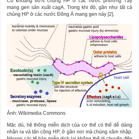
Có khoảng 60% chủng HP ở các nước phương Tây
mang gen sản xuất cagA. Trong khi đó, gần như tất cả
chủng HP ở các nước Đông Á mang gen này [2].
Ảnh: Wikimedia Commons
Mặc dù, hệ thống miễn dịch của cơ thể có thể dễ dàng
nhận ra và tấn công HP, ở gần nơi mà chúng xâm nhập.
Nhưng các tế bào miễn dịch lại không thể di chuyển đến