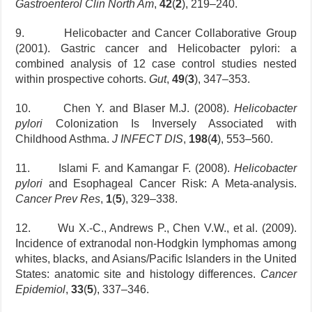
Gastroenterol Clin North Am
,
42
(
2
), 219–240.
9. Helicobacter and Cancer Collaborative Group
(2001). Gastric cancer and Helicobacter pylori: a
combined analysis of 12 case control studies nested
within prospective cohorts.
Gut
,
49
(
3
), 347–353.
10. Chen Y. and Blaser M.J. (2008).
Helicobacter
pylori
Colonization Is Inversely Associated with
Childhood Asthma.
J INFECT DIS
,
198
(
4
), 553–560.
11. Islami F. and Kamangar F. (2008).
Helicobacter
pylori
and Esophageal Cancer Risk: A Meta-analysis.
Cancer Prev Res
,
1
(
5
), 329–338.
12. Wu X.-C., Andrews P., Chen V.W., et al. (2009).
Incidence of extranodal non-Hodgkin lymphomas among
whites, blacks, and Asians/Pacific Islanders in the United
States: anatomic site and histology differences.
Cancer
Epidemiol
,
33
(
5
), 337–346.