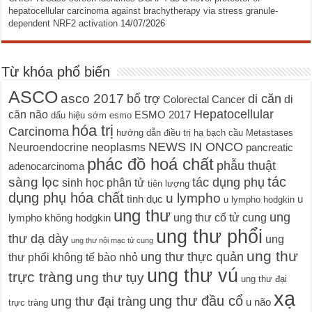
hepatocellular carcinoma against brachytherapy via stress granule-
dependent NRF2 activation
14/07/2026
Từ khóa phổ biến
ASCO
asco 2017
bổ trợ
di căn
di
Colorectal Cancer
Hepatocellular
căn não
ESMO 2017
dấu hiệu sớm
esmo
hóa trị
Carcinoma
hướng dẫn điều trị
hạ bạch cầu
Metastases
NEWS IN ONCO
Neuroendocrine neoplasms
pancreatic
phác đồ hoá chất
phẫu thuật
adenocarcinoma
tác
sàng lọc
tác dụng phụ
sinh học phân tử
tiên lượng
dụng phụ hóa chất
u lympho
tình dục
u
u lympho hodgkin
ung thư
ung
ung thư cổ tử cung
lympho không hodgkin
ung thư phổi
thư dạ dày
ung
ung thư nội mạc tử cung
ung thư
ung thư thực quản
thư phổi không tế bào nhỏ
ung thư vú
trực tràng
ung thư tụy
ung thư đại
xạ
ung thư đầu cổ
ung thư đại tràng
u não
trực tràng