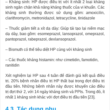
– Kháng sinh: HP được điều trị với ít nhất 2 loại kháng
sinh ngăn chặn khả năng kháng thuốc của vi khuẩn. Các
kháng sinh thường được sử dụng gồm: amoxicilin,
clarithromycin, metronidazol, tetracycline, tinidazole
– Thuốc giảm tiết a xít dạ dày: Giúp tái tạo lại niêm mạc
dạ dày, bao gồm: esomeprazol, lansoprazol, omeprazol,
pantoprazol, rabeprazol, dexlansoprazol.
– Bismuth có thể tiêu diệt HP cùng với kháng sinh
– Các thuốc kháng histamin: như cimetidin, famotidin,
ranitidin
Xét nghiệm lại HP sau 4 tuần để đánh giá kết quả điều
trị. 20% bệnh nhân điều trị HP thất bại trong đợt điều trị
đầu tiên. Những bệnh nhân này được khuyến cáo điều
trị đợt thứ 2, với 14 ngày kháng sinh và PPIs. Trong đó, ít
nhất 1 kháng sinh khác với đợt điều trị đầu tiên [23].
4.3. Tác dụng phụ