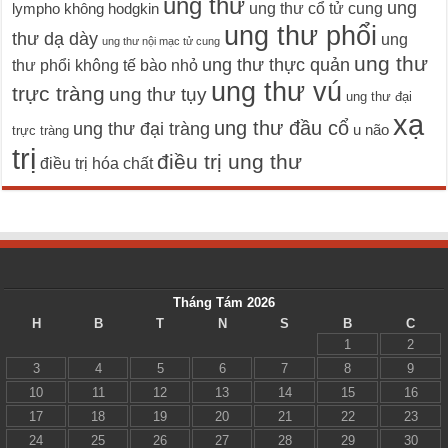
ung thư
ung
ung thư cổ tử cung
lympho không hodgkin
ung thư phổi
thư dạ dày
ung
ung thư nội mạc tử cung
ung thư
ung thư thực quản
thư phổi không tế bào nhỏ
ung thư vú
trực tràng
ung thư tụy
ung thư đại
xạ
ung thư đầu cổ
ung thư đại tràng
u não
trực tràng
trị
điều trị ung thư
điều trị hóa chất
Tháng Tám 2026
H
B
T
N
S
B
C
1
2
3
4
5
6
7
8
9
10
11
12
13
14
15
16
17
18
19
20
21
22
23
24
25
26
27
28
29
30