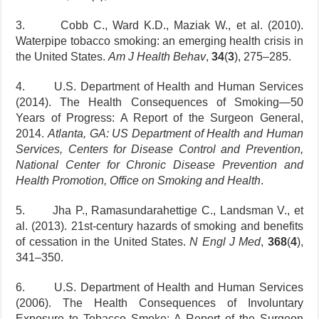
3. Cobb C., Ward K.D., Maziak W., et al. (2010).
Waterpipe tobacco smoking: an emerging health crisis in
the United States.
Am J Health Behav
,
34
(
3
), 275–285.
4. U.S. Department of Health and Human Services
(2014). The Health Consequences of Smoking—50
Years of Progress: A Report of the Surgeon General,
2014.
Atlanta, GA: US Department of Health and Human
Services, Centers for Disease Control and Prevention,
National Center for Chronic Disease Prevention and
Health Promotion, Office on Smoking and Health
.
5. Jha P., Ramasundarahettige C., Landsman V., et
al. (2013). 21st-century hazards of smoking and benefits
of cessation in the United States.
N Engl J Med
,
368
(
4
),
341–350.
6. U.S. Department of Health and Human Services
(2006). The Health Consequences of Involuntary
Exposure to Tobacco Smoke: A Report of the Surgeon