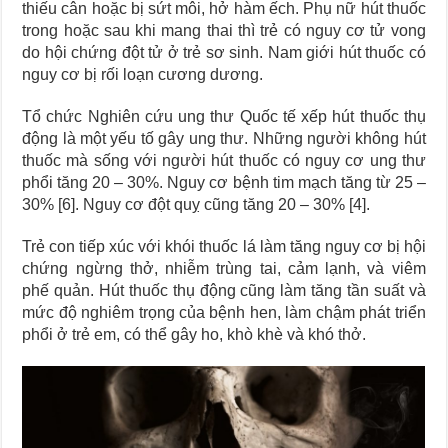
thiếu cân hoặc bị sứt môi, hở hàm ếch. Phụ nữ hút thuốc
trong hoặc sau khi mang thai thì trẻ có nguy cơ tử vong
do hội chứng đột tử ở trẻ sơ sinh. Nam giới hút thuốc có
nguy cơ bị rối loạn cương dương.
Tổ chức Nghiên cứu ung thư Quốc tế xếp hút thuốc thụ
động là một yếu tố gây ung thư. Những người không hút
thuốc mà sống với người hút thuốc có nguy cơ ung thư
phổi tăng 20 – 30%. Nguy cơ bệnh tim mạch tăng từ 25 –
30% [6]. Nguy cơ đột quỵ cũng tăng 20 – 30% [4].
Trẻ con tiếp xúc với khói thuốc lá làm tăng nguy cơ bị hội
chứng ngừng thở, nhiễm trùng tai, cảm lạnh, và viêm
phế quản. Hút thuốc thụ động cũng làm tăng tần suất và
mức độ nghiêm trọng của bệnh hen, làm chậm phát triển
phổi ở trẻ em, có thể gây ho, khò khè và khó thở.