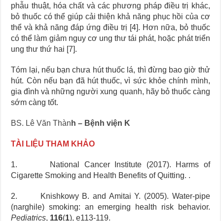
phẫu thuật, hóa chất và các phương pháp điều trị khác,
bỏ thuốc có thể giúp cải thiện khả năng phục hồi của cơ
thể và khả năng đáp ứng điều trị [4]. Hơn nữa, bỏ thuốc
có thể làm giảm nguy cơ ung thư tái phát, hoặc phát triển
ung thư thứ hai [7].
Tóm lại, nếu bạn chưa hút thuốc lá, thì đừng bao giờ thử
hút. Còn nếu bạn đã hút thuốc, vì sức khỏe chính mình,
gia đình và những người xung quanh, hãy bỏ thuốc càng
sớm càng tốt.
BS. Lê Văn Thàn
h – Bệnh viện K
TÀI LIỆU THAM KHẢO
1. National Cancer Institute (2017). Harms of
Cigarette Smoking and Health Benefits of Quitting. .
2. Knishkowy B. and Amitai Y. (2005). Water-pipe
(narghile) smoking: an emerging health risk behavior.
Pediatrics
,
116
(
1
), e113-119.