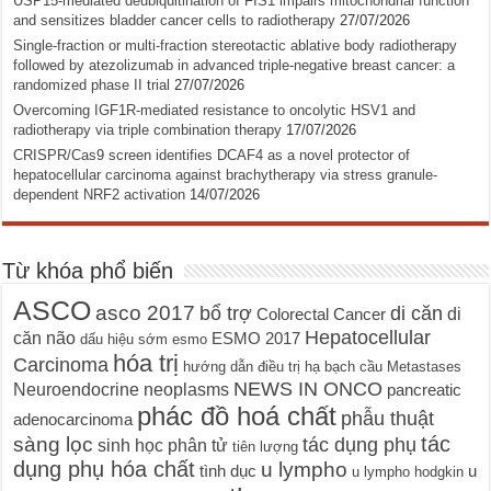
USP15-mediated deubiquitination of FIS1 impairs mitochondrial function
and sensitizes bladder cancer cells to radiotherapy
27/07/2026
Single-fraction or multi-fraction stereotactic ablative body radiotherapy
followed by atezolizumab in advanced triple-negative breast cancer: a
randomized phase II trial
27/07/2026
Overcoming IGF1R-mediated resistance to oncolytic HSV1 and
radiotherapy via triple combination therapy
17/07/2026
CRISPR/Cas9 screen identifies DCAF4 as a novel protector of
hepatocellular carcinoma against brachytherapy via stress granule-
dependent NRF2 activation
14/07/2026
Từ khóa phổ biến
ASCO
asco 2017
bổ trợ
di căn
di
Colorectal Cancer
Hepatocellular
căn não
ESMO 2017
dấu hiệu sớm
esmo
hóa trị
Carcinoma
hướng dẫn điều trị
hạ bạch cầu
Metastases
NEWS IN ONCO
Neuroendocrine neoplasms
pancreatic
phác đồ hoá chất
phẫu thuật
adenocarcinoma
tác
sàng lọc
tác dụng phụ
sinh học phân tử
tiên lượng
dụng phụ hóa chất
u lympho
tình dục
u
u lympho hodgkin