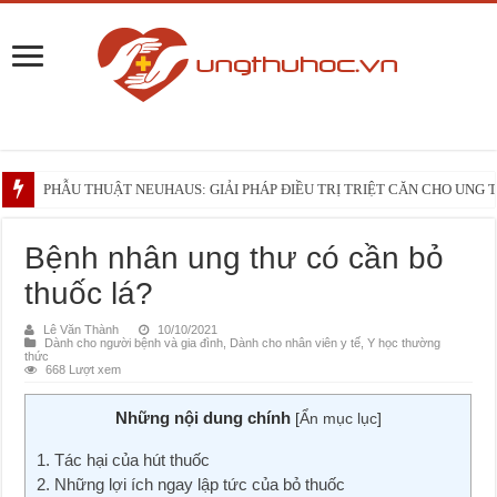
PHẪU THUẬT NEUHAUS: GIẢI PHÁP ĐIỀU TRỊ TRIỆT CĂN CHO UNG
Những điều bạn cần biết trước liệu trình xạ trị vùng đầu – cổ
Bệnh nhân ung thư có cần bỏ
thuốc lá?
Lê Văn Thành
10/10/2021
Dành cho người bệnh và gia đình
,
Dành cho nhân viên y tế
,
Y học thường
thức
668 Lượt xem
Những nội dung chính
[
Ẩn mục lục
]
1. Tác hại của hút thuốc
2. Những lợi ích ngay lập tức của bỏ thuốc