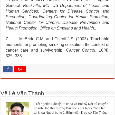
General.
Rockville, MD: US Department of Health and
Human Services, Centers for Disease Control and
Prevention, Coordinating Center for Health Promotion,
National Center for Chronic Disease Prevention and
Health Promotion, Office on Smoking and Health,
.
7. McBride C.M. and Ostroff J.S. (2003). Teachable
moments for promoting smoking cessation: the context of
cancer care and survivorship.
Cancer Control
,
10
(
4
),
325–333.
Về Lê Văn Thành
- Tốt nghiệp Bác sỹ Đa khoa và Bác sỹ Nội trú chuyên
ngành Ung thư trường Đại học Y Hà Nội - Công tác
tại khoa Ngoại bụng 1, Bệnh viện K cơ sở Tân Triều,