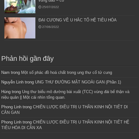
vùng đầu – cổ
25/07/2022
ĐẠI CƯƠNG VỀ U HẮC TỐ HỆ TIÊU HÓA
27/06/2022
Phản hồi gần đây
Nam
trong
Một số phác đồ hoá chất trong ung thư cổ tử cung
Nguyễn Linh
trong
UNG THƯ ĐƯỜNG MẬT NGOÀI GAN (Phần 1)
Hùng
trong
Ung thư biểu mô đường bài xuất (TCC) vùng đài bể thận và
niệu quản || Một cái nhìn tổng quan.
Phong Linh
trong
CHIẾN LƯỢC ĐIỀU TRỊ U THẦN KINH NỘI TIẾT DI
CĂN GAN
Phong Linh
trong
CHIẾN LƯỢC ĐIỀU TRỊ U THẦN KINH NỘI TIẾT HỆ
TIÊU HÓA DI CĂN XA