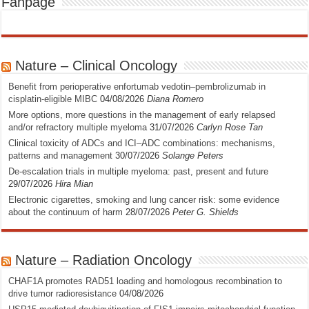
Fanpage
Nature – Clinical Oncology
Benefit from perioperative enfortumab vedotin–pembrolizumab in
cisplatin-eligible MIBC
04/08/2026
Diana Romero
More options, more questions in the management of early relapsed
and/or refractory multiple myeloma
31/07/2026
Carlyn Rose Tan
Clinical toxicity of ADCs and ICI–ADC combinations: mechanisms,
patterns and management
30/07/2026
Solange Peters
De-escalation trials in multiple myeloma: past, present and future
29/07/2026
Hira Mian
Electronic cigarettes, smoking and lung cancer risk: some evidence
about the continuum of harm
28/07/2026
Peter G. Shields
Nature – Radiation Oncology
CHAF1A promotes RAD51 loading and homologous recombination to
drive tumor radioresistance
04/08/2026