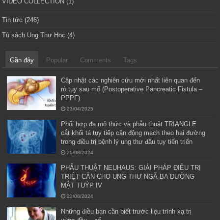
VIDEO COLLECTION
(1)
Tin tức
(246)
Tủ sách Ung Thư Học
(4)
Gần đây
Popular
Comments
Tags
Cập nhật các nghiên cứu mới nhất liên quan đến
rò tụy sau mổ (Postoperative Pancreatic Fistula –
PPPF)
23/04/2025
Phối hợp đa mô thức và phẫu thuật TRIANGLE
cắt khối tá tụy tiếp cận động mạch theo hai đường
trong điều trị bệnh lý ung thư đầu tụy tiến triển
25/08/2024
PHẪU THUẬT NEUHAUS: GIẢI PHÁP ĐIỀU TRỊ
TRIỆT CĂN CHO UNG THƯ NGÃ BA ĐƯỜNG
MẬT TUÝP IV
23/08/2024
Những điều bạn cần biết trước liệu trình xạ trị