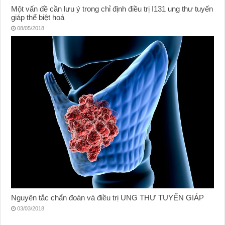
Một vấn đề cần lưu ý trong chỉ định điều trị I131 ung thư tuyến
giáp thể biệt hoá
08/05/2018
Nguyên tắc chẩn đoán và điều trị UNG THƯ TUYẾN GIÁP
03/03/2018