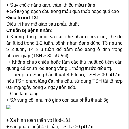
+ Suy chức năng gan, thận, thiếu máu nặng
+ Số lượng bạch cầu trong máu quá thấp hoặc quá cao
Điều trị iod-131
Điều trị hủy mô giáp sau phẫu thuật
Chuẩn bị bệnh nhân:
+ Không dùng thuốc và các chế phẩm chứa iod, chế độ
ăn ít iod trong 1-2 tuần, bệnh nhân đang dùng T3 ngưng
≥ 2 tuần, T4 ≥ 3 tuần để đảm bảo đang ở tình trạng
nhược giáp (TSH ≥ 30 μUI/ml).
 + Không chụp chiếu hoặc làm các thủ thuật có tiêm cản
quang có chứa iod trong vòng 1 tháng trước điều trị.
_ Thời gian: Sau phẫu thuật 4-6 tuần, TSH ≥ 30 μUI/ml,
nếu TSH chưa tăng đạt nhu cầu, sử dụng TSH tái tổ hợp
0.9 mg/ngày trong 2 ngày liên tiếp.
_ Cận lâm sàng:
+
SA vùng cổ: nhu mô giáp còn sau phẫu thuật: 3g
+ Xạ hình toàn thân với Iod-131:
+ sau phẫu thuật 4-6 tuần, TSH ≥ 30 μUI/ml