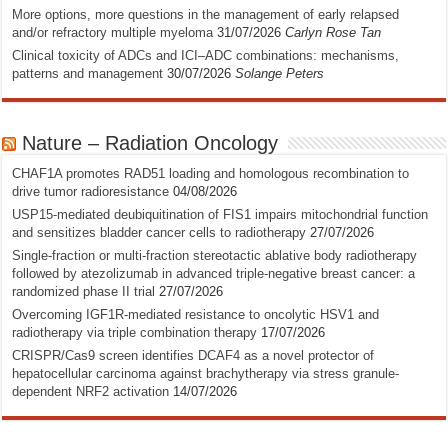
More options, more questions in the management of early relapsed
and/or refractory multiple myeloma
31/07/2026
Carlyn Rose Tan
Clinical toxicity of ADCs and ICI–ADC combinations: mechanisms,
patterns and management
30/07/2026
Solange Peters
Nature – Radiation Oncology
CHAF1A promotes RAD51 loading and homologous recombination to
drive tumor radioresistance
04/08/2026
USP15-mediated deubiquitination of FIS1 impairs mitochondrial function
and sensitizes bladder cancer cells to radiotherapy
27/07/2026
Single-fraction or multi-fraction stereotactic ablative body radiotherapy
followed by atezolizumab in advanced triple-negative breast cancer: a
randomized phase II trial
27/07/2026
Overcoming IGF1R-mediated resistance to oncolytic HSV1 and
radiotherapy via triple combination therapy
17/07/2026
CRISPR/Cas9 screen identifies DCAF4 as a novel protector of
hepatocellular carcinoma against brachytherapy via stress granule-
dependent NRF2 activation
14/07/2026