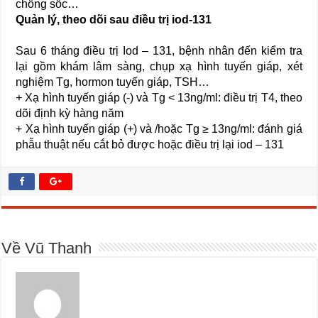
chống sốc…
Quản lý, theo dõi sau điều trị iod-131
Sau 6 tháng điều trị Iod – 131, bệnh nhân đến kiểm tra
lại gồm khám lâm sàng, chụp xạ hình tuyến giáp, xét
nghiệm Tg, hormon tuyến giáp, TSH…
+
Xạ hình tuyến giáp (-) và Tg < 13ng/ml: điều trị T4, theo
dõi định kỳ hàng năm
+ Xạ hình tuyến giáp (+) và /hoặc Tg ≥ 13ng/ml: đánh giá
phẫu thuật nếu cắt bỏ được hoặc điều trị lại iod – 131
Về Vũ Thanh