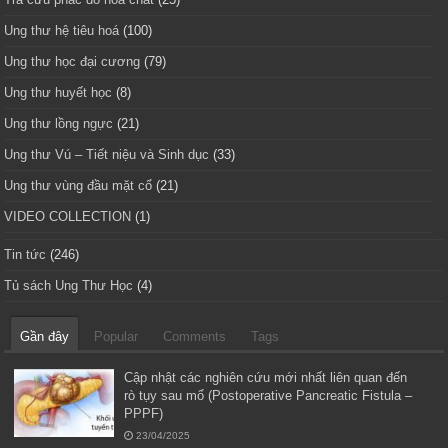
Ung thư hệ tiêu hoá
(100)
Ung thư học đại cương
(79)
Ung thư huyết học
(8)
Ung thư lồng ngực
(21)
Ung thư Vú – Tiết niệu và Sinh dục
(33)
Ung thư vùng đầu mặt cổ
(21)
VIDEO COLLECTION
(1)
Tin tức
(246)
Tủ sách Ung Thư Học
(4)
Gần đây
Popular
Comments
Tags
Cập nhật các nghiên cứu mới nhất liên quan đến
rò tụy sau mổ (Postoperative Pancreatic Fistula –
PPPF)
23/04/2025