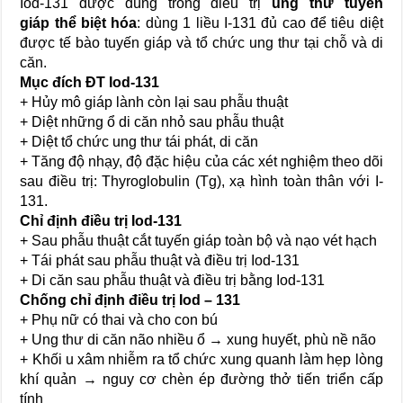
Iod-131 được dùng trong điều trị
ung thư tuyến
giáp
thể
biệt
hóa
: dùng 1 liều I-131 đủ cao để tiêu diệt
được tế bào tuyến giáp và tổ chức ung thư tại chỗ và di
căn.
Mục đích ĐT Iod-131
+ Hủy mô giáp lành còn lại sau phẫu thuật
+ Diệt những ổ di căn nhỏ sau phẫu thuật
+ Diệt tổ chức ung thư tái phát, di căn
+ Tăng độ nhạy, độ đặc hiệu của các xét nghiệm theo dõi
sau điều trị: Thyroglobulin (Tg), xạ hình toàn thân với I-
131.
Chỉ định điều trị Iod-131
+ Sau phẫu thuật cắt tuyến giáp toàn bộ và nạo vét hạch
+ Tái phát sau phẫu thuật và điều trị Iod-131
+ Di căn sau phẫu thuật và điều trị bằng Iod-131
Chống chỉ định điều trị Iod – 131
+ Phụ nữ có thai và cho con bú
+ Ung thư di căn não nhiều ổ → xung huyết, phù nề não
+ Khối u xâm nhiễm ra tổ chức xung quanh làm hẹp lòng
khí quản → nguy cơ chèn ép đường thở tiến triển cấp
tính