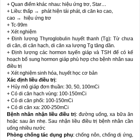
+ Quan điểm khác nhau: hiệu ứng trơ, Star…
+ Liều: thấp → phát hiện tái phát, di căn ko cao,
cao → hiệu ứng trơ
+ Tc-99m
+ Xét nghiệm
+ Định lượng Thyroglobulin huyết thanh (Tg): Từ chưa
di căn, di căn hạch, di căn xa lượng Tg tăng dần.
+ Định lượng các hormon tuyến giáp và TSH để có kế
hoạch bổ sung hormon giáp phù hợp cho bệnh nhân sau
điều trị
+ Xét nghiệm sinh hóa, huyết học cơ bản
Xác định liều điều trị:
+ Hủy mô giáp đơn thuần: 30, 50, 100mCi
+ Có di căn hạch vùng: 100-150mCi
+ Có di căn phổi: 100-150mCi
+ Có di căn xa: 200-250mCi
Bệnh nhân nhận liều điều trị
: đường uống, xa bữa ăn
hoặc sau ăn nhẹ. Sau nhận liều điều trị bệnh nhân cần
uống nhiều nước
Phòng chống tác dụng phụ
: chống nôn, chống dị ứng,