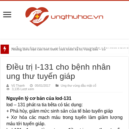
PHẪU THUẬT NEUHAUS: GIẢI PHÁP ĐIỀU TRỊ TRIỆT CĂN CHO UNG
Những điều bạn cần biết trước liệu trình xạ trị vùng đầu – cổ
ĐẠI CƯƠNG VỀ U HẮC TỐ HỆ TIÊU HÓA
ĐIều trị I-131 cho bệnh nhân
ung thư tuyến giáp
Vũ Thanh
05/01/2017
Ung thư vùng đầu mặt cổ
3,135 Lượt xem
Nguyên lý cơ bản của Iod-131
Iod – 131 phát ra tia bêta có tác dụng:
+ Phá hủy, giảm mức sinh sản của tế bào tuyến giáp
+ Xơ hóa các mạch máu trong tuyến làm giảm lượng
máu tới tuyến giáp.