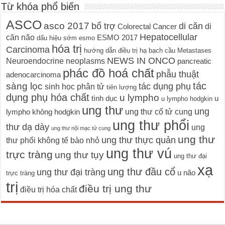
Từ khóa phổ biến
ASCO
asco 2017
bổ trợ
di căn
di
Colorectal Cancer
Hepatocellular
căn não
ESMO 2017
dấu hiệu sớm
esmo
hóa trị
Carcinoma
hướng dẫn điều trị
hạ bạch cầu
Metastases
NEWS IN ONCO
Neuroendocrine neoplasms
pancreatic
phác đồ hoá chất
phẫu thuật
adenocarcinoma
tác
sàng lọc
tác dụng phụ
sinh học phân tử
tiên lượng
dụng phụ hóa chất
u lympho
tình dục
u
u lympho hodgkin
ung thư
ung
ung thư cổ tử cung
lympho không hodgkin
ung thư phổi
thư dạ dày
ung
ung thư nội mạc tử cung
ung thư
ung thư thực quản
thư phổi không tế bào nhỏ
ung thư vú
trực tràng
ung thư tụy
ung thư đại
xạ
ung thư đầu cổ
ung thư đại tràng
u não
trực tràng
trị
điều trị ung thư
điều trị hóa chất