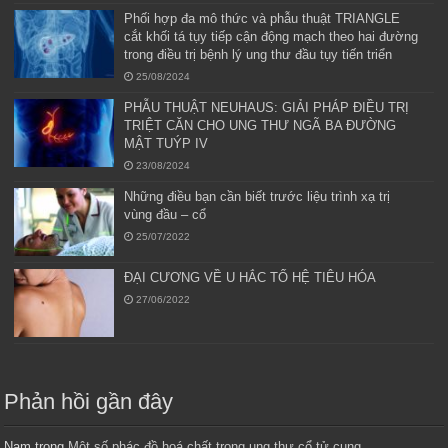
Phối hợp đa mô thức và phẫu thuật TRIANGLE
cắt khối tá tụy tiếp cận động mạch theo hai đường
trong điều trị bệnh lý ung thư đầu tụy tiến triển
25/08/2024
PHẪU THUẬT NEUHAUS: GIẢI PHÁP ĐIỀU TRỊ
TRIỆT CĂN CHO UNG THƯ NGÃ BA ĐƯỜNG
MẬT TUÝP IV
23/08/2024
Những điều bạn cần biết trước liệu trình xạ trị
vùng đầu – cổ
25/07/2022
ĐẠI CƯƠNG VỀ U HẮC TỐ HỆ TIÊU HÓA
27/06/2022
Phản hồi gần đây
Nam
trong
Một số phác đồ hoá chất trong ung thư cổ tử cung