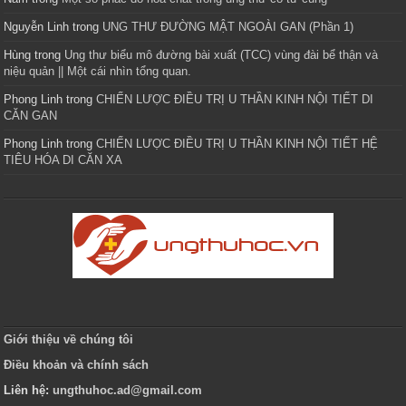
Nguyễn Linh
trong
UNG THƯ ĐƯỜNG MẬT NGOÀI GAN (Phần 1)
Hùng
trong
Ung thư biểu mô đường bài xuất (TCC) vùng đài bể thận và
niệu quản || Một cái nhìn tổng quan.
Phong Linh
trong
CHIẾN LƯỢC ĐIỀU TRỊ U THẦN KINH NỘI TIẾT DI
CĂN GAN
Phong Linh
trong
CHIẾN LƯỢC ĐIỀU TRỊ U THẦN KINH NỘI TIẾT HỆ
TIÊU HÓA DI CĂN XA
Giới thiệu về chúng tôi
Điều khoản và chính sách
Liên hệ:
ungthuhoc.ad@gmail.com