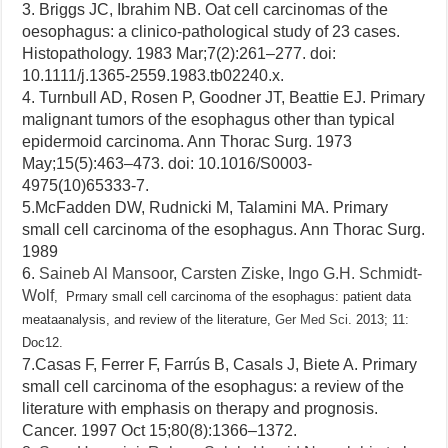
3.
Briggs JC, Ibrahim NB. Oat cell carcinomas of the
oesophagus: a clinico-pathological study of 23 cases.
Histopathology.
1983 Mar;
7
(2):261–277. doi:
10.1111/j.1365-2559.1983.tb02240.x.
4.
Turnbull AD, Rosen P, Goodner JT, Beattie EJ. Primary
malignant tumors of the esophagus other than typical
epidermoid carcinoma.
Ann Thorac Surg.
1973
May;
15
(5):463–473. doi: 10.1016/S0003-
4975(10)65333-7.
5.McFadden DW, Rudnicki M, Talamini MA. Primary
small cell carcinoma of the esophagus.
Ann Thorac Surg.
1989
6.
Saineb Al Mansoor
,
Carsten Ziske
,
Ingo G.H. Schmidt-
Wolf
, Prmary small cell carcinoma of the esophagus: patient data
meataanalysis, and review of the literature,
Ger Med Sci
. 2013; 11:
Doc12.
7.Casas F, Ferrer F, Farrús B, Casals J, Biete A. Primary
small cell carcinoma of the esophagus: a review of the
literature with emphasis on therapy and prognosis.
Cancer.
1997 Oct 15;
80
(8):1366–1372.