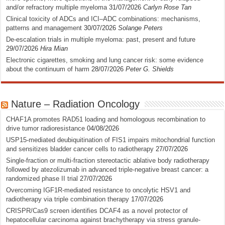
and/or refractory multiple myeloma
31/07/2026
Carlyn Rose Tan
Clinical toxicity of ADCs and ICI–ADC combinations: mechanisms,
patterns and management
30/07/2026
Solange Peters
De-escalation trials in multiple myeloma: past, present and future
29/07/2026
Hira Mian
Electronic cigarettes, smoking and lung cancer risk: some evidence
about the continuum of harm
28/07/2026
Peter G. Shields
Nature – Radiation Oncology
CHAF1A promotes RAD51 loading and homologous recombination to
drive tumor radioresistance
04/08/2026
USP15-mediated deubiquitination of FIS1 impairs mitochondrial function
and sensitizes bladder cancer cells to radiotherapy
27/07/2026
Single-fraction or multi-fraction stereotactic ablative body radiotherapy
followed by atezolizumab in advanced triple-negative breast cancer: a
randomized phase II trial
27/07/2026
Overcoming IGF1R-mediated resistance to oncolytic HSV1 and
radiotherapy via triple combination therapy
17/07/2026
CRISPR/Cas9 screen identifies DCAF4 as a novel protector of
hepatocellular carcinoma against brachytherapy via stress granule-