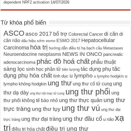
dependent NRF2 activation
14/07/2026
Từ khóa phổ biến
ASCO
asco 2017
bổ trợ
di căn
di
Colorectal Cancer
Hepatocellular
căn não
ESMO 2017
dấu hiệu sớm
esmo
hóa trị
Carcinoma
hướng dẫn điều trị
hạ bạch cầu
Metastases
NEWS IN ONCO
Neuroendocrine neoplasms
pancreatic
phác đồ hoá chất
phẫu thuật
adenocarcinoma
tác
sàng lọc
tác dụng phụ
sinh học phân tử
tiên lượng
dụng phụ hóa chất
u lympho
tình dục
u
u lympho hodgkin
ung thư
ung
ung thư cổ tử cung
lympho không hodgkin
ung thư phổi
thư dạ dày
ung
ung thư nội mạc tử cung
ung thư
ung thư thực quản
thư phổi không tế bào nhỏ
ung thư vú
trực tràng
ung thư tụy
ung thư đại
xạ
ung thư đầu cổ
ung thư đại tràng
u não
trực tràng
trị
điều trị ung thư
điều trị hóa chất