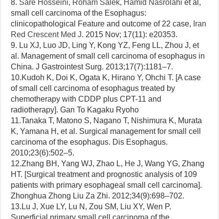
8.
Sare Hosseini
,
Roham Salek
,
Hamid Nasrolahi
et al,
small cell carcinoma of the Esophagus:
clinicopathological Feature and outcome of 22 case,
Iran
Red Crescent Med J
. 2015 Nov; 17(11): e20353.
9.
Lu XJ, Luo JD, Ling Y, Kong YZ, Feng LL, Zhou J, et
al. Management of small cell carcinoma of esophagus in
China.
J Gastrointest Surg.
2013;
17
(7):1181–7.
10.Kudoh K, Doi K, Ogata K, Hirano Y, Ohchi T. [A case
of small cell carcinoma of esophagus treated by
chemotherapy with CDDP plus CPT-11 and
radiotherapy].
Gan To Kagaku Ryoho
11.Tanaka T, Matono S, Nagano T, Nishimura K, Murata
K, Yamana H, et al. Surgical management for small cell
carcinoma of the esophagus.
Dis Esophagus.
2010;
23
(6):502–5.
12.Zhang BH, Yang WJ, Zhao L, He J, Wang YG, Zhang
HT. [Surgical treatment and prognostic analysis of 109
patients with primary esophageal small cell carcinoma].
Zhonghua Zhong Liu Za Zhi.
2012;
34
(9):698–702.
13.Lu J, Xue LY, Lu N, Zou SM, Liu XY, Wen P.
Superficial primary small cell carcinoma of the