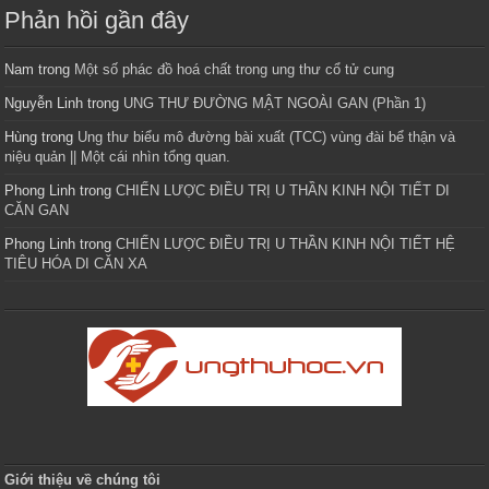
Phản hồi gần đây
Nam
trong
Một số phác đồ hoá chất trong ung thư cổ tử cung
Nguyễn Linh
trong
UNG THƯ ĐƯỜNG MẬT NGOÀI GAN (Phần 1)
Hùng
trong
Ung thư biểu mô đường bài xuất (TCC) vùng đài bể thận và
niệu quản || Một cái nhìn tổng quan.
Phong Linh
trong
CHIẾN LƯỢC ĐIỀU TRỊ U THẦN KINH NỘI TIẾT DI
CĂN GAN
Phong Linh
trong
CHIẾN LƯỢC ĐIỀU TRỊ U THẦN KINH NỘI TIẾT HỆ
TIÊU HÓA DI CĂN XA
Giới thiệu về chúng tôi