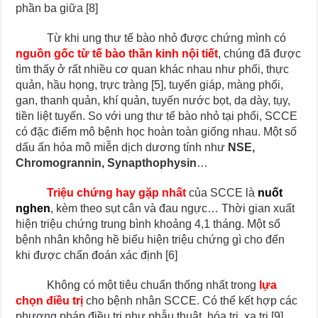
phần ba giữa [8]
Từ khi ung thư tế bào nhỏ được chứng mình có
nguồn gốc từ tế bào thần kinh nội tiết
, chúng đã được
tìm thấy ở rất nhiều cơ quan khác nhau như phổi, thực
quản, hầu họng, trực tràng [5], tuyến giáp, màng phổi,
gan, thanh quản, khí quản, tuyến nước bọt, dạ dày, tụy,
tiền liệt tuyến. So với ung thư tế bào nhỏ tại phổi, SCCE
có đặc điểm mô bệnh học hoàn toàn giống nhau. Một số
dấu ấn hóa mô miễn dịch dương tính như
NSE,
Chromogrannin, Synapthophysin
…
Triệu chứng hay gặp nhất
của SCCE là
nuốt
nghen
, kèm theo sụt cân và đau ngực… Thời gian xuất
hiện triệu chứng trung bình khoảng 4,1 tháng. Một số
bệnh nhân không hề biểu hiện triệu chứng gì cho đến
khi được chẩn đoán xác định [6]
Không có một tiêu chuẩn thống nhất trong
lựa
chọn điều trị
cho bệnh nhân SCCE. Có thể kết hợp các
phương pháp điều trị như phẫu thuật, hóa trị, xạ trị [9]