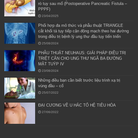
rò tụy sau mổ (Postoperative Pancreatic Fistula –
PPPF)
23/04/2025
Phối hợp đa mô thức và phẫu thuật TRIANGLE
cắt khối tá tụy tiếp cận động mạch theo hai đường
trong điều trị bệnh lý ung thư đầu tụy tiến triển
25/08/2024
PHẪU THUẬT NEUHAUS: GIẢI PHÁP ĐIỀU TRỊ
TRIỆT CĂN CHO UNG THƯ NGÃ BA ĐƯỜNG
MẬT TUÝP IV
23/08/2024
Những điều bạn cần biết trước liệu trình xạ trị
vùng đầu – cổ
25/07/2022
ĐẠI CƯƠNG VỀ U HẮC TỐ HỆ TIÊU HÓA
27/06/2022