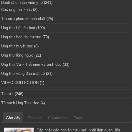
Dành cho nhân viên y tế
(241)
Các ung thư khác
(2)
Tra cứu phác đồ hoá chất
(25)
Ung thư hệ tiêu hoá
(100)
Ung thư học đại cương
(79)
Ung thư huyết học
(8)
Ung thư lồng ngực
(21)
Ung thư Vú – Tiết niệu và Sinh dục
(33)
Ung thư vùng đầu mặt cổ
(21)
VIDEO COLLECTION
(1)
Tin tức
(246)
Tủ sách Ung Thư Học
(4)
Gần đây
Popular
Comments
Tags
Cập nhật các nghiên cứu mới nhất liên quan đến