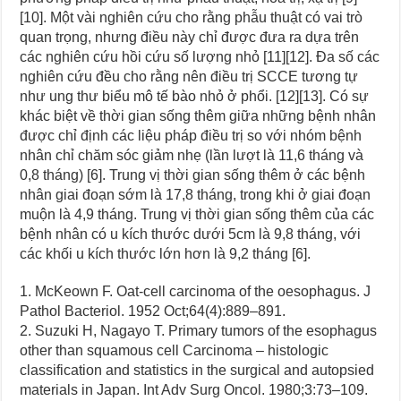
[10]. Một vài nghiên cứu cho rằng phẫu thuật có vai trò
quan trọng, nhưng điều này chỉ được đưa ra dựa trên
các nghiên cứu hồi cứu số lượng nhỏ [11][12]. Đa số các
nghiên cứu đều cho rằng nên điều trị SCCE tương tự
như ung thư biểu mô tế bào nhỏ ở phổi. [12][13]. Có sự
khác biệt về thời gian sống thêm giữa những bệnh nhân
được chỉ định các liệu pháp điều trị so với nhóm bệnh
nhân chỉ chăm sóc giảm nhẹ (lần lượt là 11,6 tháng và
0,8 tháng) [6]. Trung vị thời gian sống thêm ở các bệnh
nhân giai đoạn sớm là 17,8 tháng, trong khi ở giai đoạn
muộn là 4,9 tháng. Trung vị thời gian sống thêm của các
bệnh nhân có u kích thước dưới 5cm là 9,8 tháng, với
các khối u kích thước lớn hơn là 9,2 tháng [6].
1.
McKeown F. Oat-cell carcinoma of the oesophagus.
J
Pathol Bacteriol.
1952 Oct;
64
(4):889–891.
2.
Suzuki H, Nagayo T. Primary tumors of the esophagus
other than squamous cell Carcinoma – histologic
classification and statistics in the surgical and autopsied
materials in Japan.
Int Adv Surg Oncol.
1980;
3
:73–109.