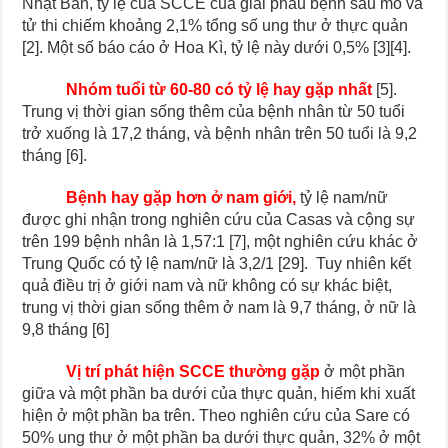
Nhật Bản, tỷ lệ của SCCE của giải phẫu bệnh sau mổ và
tử thi chiếm khoảng 2,1% tổng số ung thư ở thực quản
[2]. Một số báo cáo ở Hoa Kì, tỷ lệ này dưới 0,5% [3][4].
Nhóm tuổi từ 60-80 có tỷ lệ hay gặp nhất
[5].
Trung vị thời gian sống thêm của bệnh nhân từ 50 tuổi
trở xuống là 17,2 tháng, và bệnh nhân trên 50 tuổi là 9,2
tháng [6].
Bệnh hay gặp hơn ở nam giới,
tỷ lệ nam/nữ
được ghi nhận trong nghiên cứu của Casas và cộng sự
trên 199 bệnh nhân là 1,57:1 [7], một nghiên cứu khác ở
Trung Quốc có tỷ lệ nam/nữ là 3,2/1 [29]. Tuy nhiên kết
quả điều trị ở giới nam và nữ không có sự khác biệt,
trung vị thời gian sống thêm ở nam là 9,7 tháng, ở nữ là
9,8 tháng [6]
Vị trí phát hiện SCCE thường gặp
ở một phần
giữa và một phần ba dưới của thực quản, hiếm khi xuất
hiện ở một phần ba trên. Theo nghiên cứu của Sare có
50% ung thư ở một phần ba dưới thực quản, 32% ở một