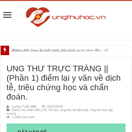
Những điều bạn cần biết trước liệu trình xạ trị vùng đầu – cổ
ĐẠI CƯƠNG VỀ U HẮC TỐ HỆ TIÊU HÓA
Bài giảng: Chẩn đoán sớm ung thư thực quản
UNG THƯ TRỰC TRÀNG ||
(Phần 1) điểm lại y văn về dịch
tễ, triệu chứng học và chẩn
đoán.
Lương Tuấn Hiệp
04/12/2019
Dành cho nhân viên y tế
,
Tin tức
,
Ung thư hệ tiêu hoá
,
Ung thư học đại
cương
5,346 Lượt xem