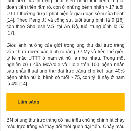
tuổi dưới 40 thường phát hiện bệnh khi bệnh ở giai
đoạn tiến triển rầm rộ, còn ở những bệnh nhân > 17 tuổi,
UTTT thường được phát hiện ở giai đoạn sớm của bệnh
[14]. Theo Peng JJ và cộng sự, tuổi trung bình là 9 [16],
còn theo Shailesh V.S. tại Ấn Độ, tuổi trung bình là 53
[17].
Giới
: ảnh hưởng của giới trong ung thư đại trực tràng
vẫn chưa được xác định rõ ràng. Ở Mỹ và trên thế giới,
tỷ lệ mắc UTTT ở nam và nữ là như nhau. Trong một
nghiên cứu của McArdle và Hole trên 100 bệnh nhân
sau phẫu thuật ung thư đại trực tràng cho kết luận 40%
bệnh nhân nữ bị bệnh có tuổi > 75, còn tỷ lệ này ở nam
là 4% [14].
Lâm sàng
BN bị ung thư trực tràng có hai triệu chứng chính là chảy
máu trực tràng và thay đổi thói quen đại tiện. Chảy máu