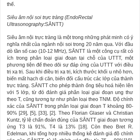
thể.
Siêu âm nội soi trực tràng (EndoRectal
Ultrasonography:
SÂNTT
)
Siêu âm nội trực tràng là một trong những phát minh có ý
nghĩa nhất của ngành nội soi trong 20 năm qua. Với đầu
dò tần số cao (10-12 MHz), SÂNTT là một công cụ rất có
ích trong phân loại giai đoạn tại chỗ của UTTT, một
phương tiện để theo dõi sự đáp ứng của UTTT với điều
trị xạ trị. Sau khi điều trị xạ trị, kích thước khối u nhỏ hơn,
biến mất hạch di căn, biến đổi cấu trúc các lớp của thành
trực tràng. SÂNTT cho phép thành ống tiêu hoá hiện lên
với 5 lớp, từ đó đánh giá phân loại giai đoạn ung thư
theo T, cũng tương tự như phân loại theo TNM. Độ chính
xác của SÂNTT trong phân loại giai đoạn T khoảng 80-
90% [29], [5], [33], [2]. Theo Florian Glaser và Christian
Kuntz, tỷ lệ chẩn đoán đúng của SÂNTT giai đoạn tương
ứng T3 là 91%, T4 là 13% [18]. Còn theo Bret R.
Edelman, khi tổng hợp nhiều thống kê đánh giá độ chính