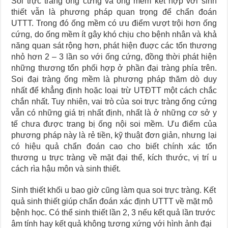
Soi trực tràng ống cứng và ống mềm kết hợp với sinh
thiết vẫn là phương pháp quan trọng để chẩn đoán
UTTT. Trong đó ống mềm có ưu điểm vượt trội hơn ống
cứng, do ống mềm ít gây khó chịu cho bệnh nhân và khả
năng quan sát rộng hơn, phát hiện đuợc các tổn thương
nhỏ hơn 2 – 3 lần so với ống cứng, đồng thời phát hiện
những thương tổn phối hợp ở phần đại tràng phía trên.
Soi đại tràng ống mềm là phương pháp thăm dò duy
nhất để khẳng định hoặc loại trừ UTĐTT một cách chắc
chắn nhất. Tuy nhiên, vai trò của soi trực tràng ống cứng
vẫn có những giá trị nhất định, nhất là ở những cơ sở y
tế chưa được trang bị ống nội soi mềm. Ưu điểm của
phương pháp này là rẻ tiền, kỹ thuật đơn giản, nhưng lại
có hiệu quả chẩn đoán cao cho biết chính xác tổn
thương u trực tràng về mặt đại thể, kích thước, vị trí u
cách rìa hậu môn và sinh thiết.
Sinh thiết khối u bao giờ cũng làm qua soi trực tràng. Kết
quả sinh thiết giúp chẩn đoán xác định UTTT về mặt mô
bệnh học. Có thể sinh thiết lần 2, 3 nếu kết quả lần trước
âm tính hay kết quả không tương xứng với hình ảnh đại