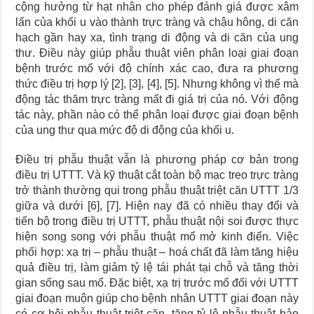
cộng hưởng từ hạt nhân cho phép đánh giá được xâm
lấn của khối u vào thành trực tràng và chậu hông, di căn
hạch gần hay xa, tình trạng di động và di căn của ung
thư. Điều này giúp phẫu thuật viên phân loại giai đoạn
bệnh trước mổ với độ chính xác cao, đưa ra phương
thức điều trị hợp lý [2], [3], [4], [5]. Nhưng không vì thế mà
động tác thăm trực tràng mất đi giá trị của nó. Với động
tác này, phần nào có thể phân loại được giai đoạn bệnh
của ung thư qua mức độ di động của khối u.
Điều trị phẫu thuật vẫn là phương pháp cơ bản trong
điều trị UTTT. Và kỹ thuật cắt toàn bộ mạc treo trực tràng
trở thành thường qui trong phẫu thuật triệt căn UTTT 1/3
giữa và dưới [6], [7]. Hiện nay đã có nhiều thay đổi và
tiến bộ trong điều trị UTTT, phẫu thuật nội soi được thực
hiện song song với phẫu thuật mổ mở kinh điển. Việc
phối hợp: xạ trị – phẫu thuật – hoá chất đã làm tăng hiệu
quả điều trị, làm giảm tỷ lệ tái phát tại chỗ và tăng thời
gian sống sau mổ. Đặc biệt, xạ trị trước mổ đối với UTTT
giai đoạn muộn giúp cho bệnh nhân UTTT giai đoạn này
có cơ hội phẫu thuật triệt căn, tăng tỷ lệ phẫu thuật bảo