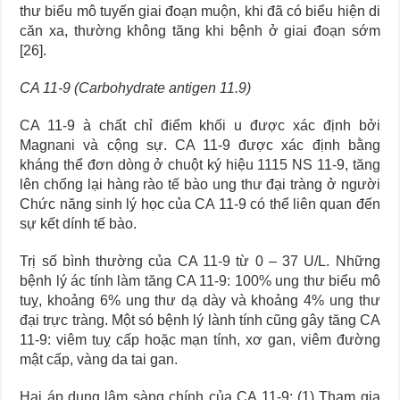
thư biểu mô tuyến giai đoạn muộn, khi đã có biểu hiện di
căn xa, thường không tăng khi bệnh ở giai đoạn sớm
[26].
CA 11-9 (Carbohydrate antigen 11.9)
CA 11-9 à chất chỉ điểm khối u được xác định bởi
Magnani và cộng sự. CA 11-9 được xác định bằng
kháng thể đơn dòng ở chuột ký hiệu 1115 NS 11-9, tăng
lên chống lại hàng rào tế bào ung thư đại tràng ở người
Chức năng sinh lý học của CA 11-9 có thể liên quan đến
sự kết dính tế bào.
Trị số bình thường của CA 11-9 từ 0 – 37 U/L. Những
bệnh lý ác tính làm tăng CA 11-9: 100% ung thư biểu mô
tuỵ, khoảng 6% ung thư dạ dày và khoảng 4% ung thư
đại trực tràng. Một só bệnh lý lành tính cũng gây tăng CA
11-9: viêm tuỵ cấp hoặc mạn tính, xơ gan, viêm đường
mật cấp, vàng da tai gan.
Hai áp dụng lâm sàng chính của CA 11-9: (1) Tham gia