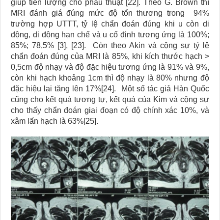
giúp tiên lượng cho phẫu thuật [22]. Theo G. Brown thì
MRI đánh giá đúng mức độ tổn thương trong 94%
trường hợp UTTT, tỷ lệ chẩn đoán đúng khi u còn di
động, di động hạn chế và u cố định tương ứng là 100%;
85%; 78,5% [3], [23]. Còn theo Akin và cộng sự tỷ lệ
chẩn đoán đúng của MRI là 85%, khi kích thước hạch >
0,5cm độ nhạy và độ đặc hiệu tương ứng là 91% và 9%,
còn khi hạch khoảng 1cm thì độ nhạy là 80% nhưng độ
đặc hiệu lại tăng lên 17%[24]. Một số tác giả Hàn Quốc
cũng cho kết quả tương tự, kết quả của Kim và cộng sự
cho thấy chẩn đoán giai đoạn có độ chính xác 10%, và
xâm lấn hạch là 63%[25].