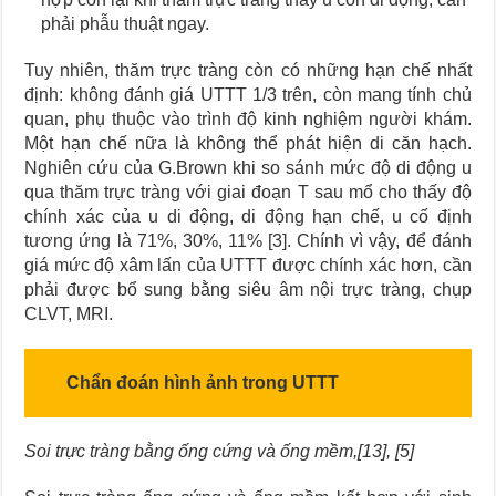
phải phẫu thuật ngay.
Tuy nhiên, thăm trực tràng còn có những hạn chế nhất
định: không đánh giá UTTT 1/3 trên, còn mang tính chủ
quan, phụ thuộc vào trình độ kinh nghiệm người khám.
Một hạn chế nữa là không thể phát hiện di căn hạch.
Nghiên cứu của G.Brown khi so sánh mức độ di động u
qua thăm trực tràng với giai đoạn T sau mổ cho thấy độ
chính xác của u di động, di động hạn chế, u cố định
tương ứng là 71%, 30%, 11% [3]. Chính vì vậy, để đánh
giá mức độ xâm lấn của UTTT được chính xác hơn, cần
phải được bổ sung bằng siêu âm nội trực tràng, chụp
CLVT, MRI.
Chẩn đoán hình ảnh trong UTTT
Soi trực tràng bằng ống cứng và ống mềm,[13], [5]