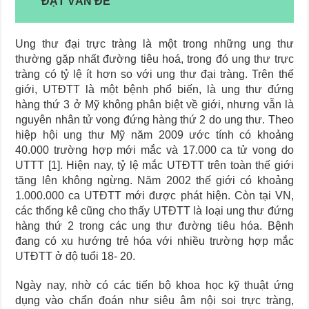
ĐẶT VẤN ĐỀ
Ung thư đại trực tràng là một trong những ung thư
thường gặp nhất đường tiêu hoá, trong đó ung thư trực
tràng có tỷ lệ ít hơn so với ung thư đại tràng. Trên thế
giới, UTĐTT là một bệnh phổ biến, là ung thư đứng
hàng thứ 3 ở Mỹ không phân biệt về giới, nhưng vẫn là
nguyên nhân tử vong đứng hàng thứ 2 do ung thư. Theo
hiệp hội ung thư Mỹ năm 2009 ước tính có khoảng
40.000 trường hợp mới mắc và 17.000 ca tử vong do
UTTT [1]. Hiện nay, tỷ lệ mắc UTĐTT trên toàn thế giới
tăng lên không ngừng. Năm 2002 thế giới có khoảng
1.000.000 ca UTĐTT mới được phát hiện. Còn tại VN,
các thống kê cũng cho thấy UTĐTT là loại ung thư đứng
hàng thứ 2 trong các ung thư đường tiêu hóa. Bệnh
đang có xu hướng trẻ hóa với nhiều trường hợp mắc
UTĐTT ở độ tuổi 18- 20.
Ngày nay, nhờ có các tiến bộ khoa học kỹ thuật ứng
dụng vào chẩn đoán như siêu âm nội soi trực tràng,