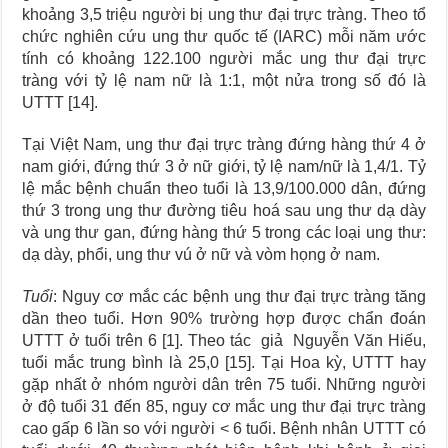
khoảng 3,5 triệu người bị ung thư đại trực tràng. Theo tổ
chức nghiên cứu ung thư quốc tế (IARC) mỗi năm ước
tính có khoảng 122.100 người mắc ung thư đại trực
tràng với tỷ lệ nam nữ là 1:1, một nửa trong số đó là
UTTT [14].
Tại Việt Nam, ung thư đại trực tràng đứng hàng thứ 4 ở
nam giới, đứng thứ 3 ở nữ giới, tỷ lệ nam/nữ là 1,4/1. Tỷ
lệ mắc bệnh chuẩn theo tuổi là 13,9/100.000 dân, đứng
thứ 3 trong ung thư đường tiêu hoá sau ung thư dạ dày
và ung thư gan, đứng hàng thứ 5 trong các loại ung thư:
dạ dày, phổi, ung thư vú ở nữ và vòm họng ở nam.
Tuổi
: Nguy cơ mắc các bệnh ung thư đại trực tràng tăng
dần theo tuổi. Hơn 90% trường hợp được chẩn đoán
UTTT ở tuổi trên 6 [1]. Theo tác giả Nguyễn Văn Hiếu,
tuổi mắc trung bình là 25,0 [15]. Tại Hoa kỳ, UTTT hay
gặp nhất ở nhóm người dân trên 75 tuổi. Những người
ở độ tuổi 31 đến 85, nguy cơ mắc ung thư đại trực tràng
cao gấp 6 lần so với người < 6 tuổi. Bệnh nhân UTTT có