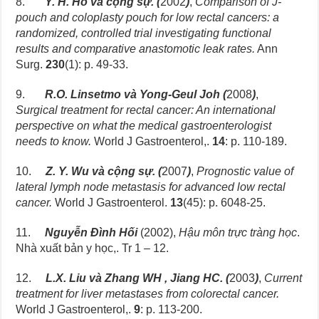
8.
Y. H. Ho và cộng sự. (
2002
)
,
Comparison of J-
pouch and coloplasty pouch for low rectal cancers: a
randomized, controlled trial investigating functional
results and comparative anastomotic leak rates.
Ann
Surg.
230
(1): p. 49-33.
9.
R.O. Linsetmo và Yong-Geul Joh (
2008
)
,
Surgical treatment for rectal cancer: An international
perspective on what the medical gastroenterologist
needs to know.
World J Gastroenterol,.
14
: p. 110-189.
10.
Z. Y. Wu và cộng sự.
(
2007
)
,
Prognostic value of
lateral lymph node metastasis for advanced low rectal
cancer.
World J Gastroenterol.
13
(45): p. 6048-25.
11.
Nguyễn Đình Hối
(2002),
Hậu môn trực tràng học
.
Nhà xuất bản y học,. Tr 1 – 12.
12.
L.X. Liu và Zhang WH , Jiang HC. (
2003
)
,
Current
treatment for liver metastases from colorectal cancer.
World J Gastroenterol,.
9
: p. 113-200.