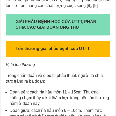
tồn cơ tròn, nâng cao chất lượng cuộc sống [8], [9].
GIẢI PHẪU BỆNH HỌC CỦA UTTT, PHÂN
CHIA CÁC GIAI ĐOẠN UNG THƯ
Tổn thương giải phẫu bệnh của UTTT
Vị trí tổn thương
Trong chẩn đoán và điều trị phẫu thuật, người ta chia
trực tràng ra ba đoạn:
Đoạn trên: cách rìa hậu môn 11 – 15cm. Thường
không chạm thấy u khi thăm trực tràng nếu tổn thương
nằm ở đoạn này.
Đoạn giữa: cách rìa hậu môn 6 – 10cm. Thăm trực