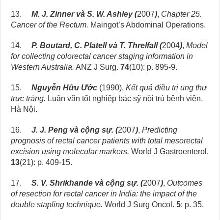
13.
M. J. Zinner và S. W. Ashley (
2007
)
,
Chapter 25.
Cancer of the Rectum.
Maingot’s Abdominal Operations.
14.
P. Boutard, C. Platell và T. Threlfall (
2004
)
,
Model
for collecting colorectal cancer staging information in
Western Australia.
ANZ J Surg.
74
(10): p. 895-9.
15.
Nguyễn Hữu Ước
(1990),
Kết quả điều trị ung thư
trực tràng.
Luận văn tốt nghiệp bác sỹ nội trú bệnh viện.
Hà Nội.
16.
J. J. Peng và cộng sự.
(
2007
)
,
Predicting
prognosis of rectal cancer patients with total mesorectal
excision using molecular markers.
World J Gastroenterol.
13
(21): p. 409-15.
17.
S. V. Shrikhande và cộng sự.
(
2007
)
,
Outcomes
of resection for rectal cancer in India: the impact of the
double stapling technique.
World J Surg Oncol.
5
: p. 35.