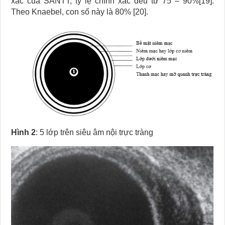
xác của SÂNTT, tỷ lệ chính xác đều từ 75 – 90%[19].
Theo Knaebel, con số này là 80% [20].
Hình 2
: 5 lớp trên siêu âm nội trực tràng