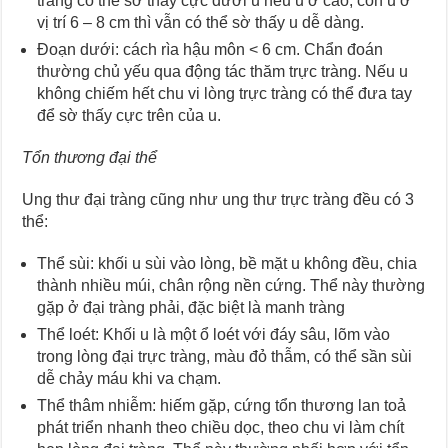
tràng có thể sờ thấy cực dưới u nếu u ở cao, còn u ở
vị trí 6 – 8 cm thì vẫn có thể sờ thấy u dễ dàng.
Đoạn dưới: cách rìa hậu môn < 6 cm. Chẩn đoán
thường chủ yếu qua động tác thăm trực tràng. Nếu u
không chiếm hết chu vi lòng trực tràng có thể đưa tay
để sờ thấy cực trên của u.
Tổn thương đại thể
Ung thư đại tràng cũng như ung thư trực tràng đều có 3
thể:
Thể sùi: khối u sùi vào lòng, bề mặt u không đều, chia
thành nhiều múi, chân rộng nền cứng. Thể này thường
gặp ở đại tràng phải, đặc biệt là manh tràng
Thể loét: Khối u là một ổ loét với đáy sâu, lõm vào
trong lòng đại trực tràng, màu đỏ thẫm, có thể sần sùi
dễ chảy máu khi va chạm.
Thể thâm nhiễm: hiếm gặp, cứng tổn thương lan toả
phát triển nhanh theo chiều dọc, theo chu vi làm chít