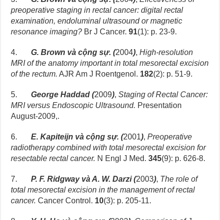
preoperative staging in rectal cancer: digital rectal
examination, endoluminal ultrasound or magnetic
resonance imaging?
Br J Cancer.
91
(1): p. 23-9.
4.
G. Brown và cộng sự. (
2004
)
,
High-resolution
MRI of the anatomy important in total mesorectal excision
of the rectum.
AJR Am J Roentgenol.
182
(2): p. 51-9.
5.
George Haddad (
2009
)
,
Staging of Rectal Cancer:
MRI versus Endoscopic Ultrasound.
Presentation
August-2009,.
6.
E. Kapiteijn và cộng sự.
(
2001
)
,
Preoperative
radiotherapy combined with total mesorectal excision for
resectable rectal cancer.
N Engl J Med.
345
(9): p. 626-8.
7.
P. F. Ridgway và A. W. Darzi (
2003
)
,
The role of
total mesorectal excision in the management of rectal
cancer.
Cancer Control.
10
(3): p. 205-11.