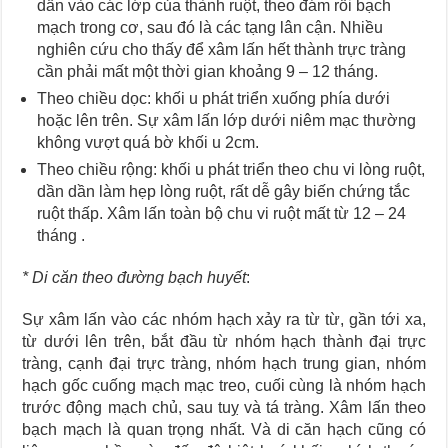
dần vào các lớp của thành ruột, theo đám rối bạch
mạch trong cơ, sau đó là các tạng lân cận. Nhiều
nghiên cứu cho thấy để xâm lấn hết thành trực tràng
cần phải mất một thời gian khoảng 9 – 12 tháng.
Theo chiều dọc: khối u phát triển xuống phía dưới
hoặc lên trên. Sự xâm lấn lớp dưới niêm mạc thường
không vượt quá bờ khối u 2cm.
Theo chiều rộng: khối u phát triển theo chu vi lòng ruột,
dần dần làm hẹp lòng ruột, rất dễ gây biến chứng tắc
ruột thấp. Xâm lấn toàn bộ chu vi ruột mất từ 12 – 24
tháng .
* Di căn theo đường bạch huyết
:
Sự xâm lấn vào các nhóm hạch xảy ra từ từ, gần tới xa,
từ dưới lên trên, bắt đầu từ nhóm hạch thành đại trực
tràng, cạnh đại trực tràng, nhóm hạch trung gian, nhóm
hạch gốc cuống mạch mạc treo, cuối cùng là nhóm hạch
trước động mạch chủ, sau tuỵ và tá tràng. Xâm lấn theo
bạch mạch là quan trọng nhất. Và di căn hạch cũng có