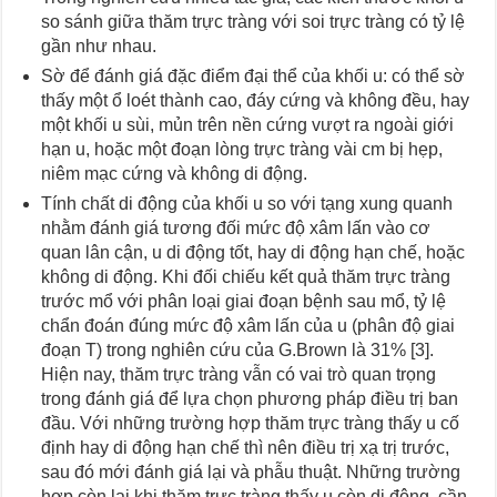
so sánh giữa thăm trực tràng với soi trực tràng có tỷ lệ
gần như nhau.
Sờ để đánh giá đặc điểm đại thể của khối u: có thể sờ
thấy một ổ loét thành cao, đáy cứng và không đều, hay
một khối u sùi, mủn trên nền cứng vượt ra ngoài giới
hạn u, hoặc một đoạn lòng trực tràng vài cm bị hẹp,
niêm mạc cứng và không di động.
Tính chất di động của khối u so với tạng xung quanh
nhằm đánh giá tương đối mức độ xâm lấn vào cơ
quan lân cận, u di động tốt, hay di động hạn chế, hoặc
không di động. Khi đối chiếu kết quả thăm trực tràng
trước mổ với phân loại giai đoạn bệnh sau mổ, tỷ lệ
chẩn đoán đúng mức độ xâm lấn của u (phân độ giai
đoạn T) trong nghiên cứu của G.Brown là 31% [3].
Hiện nay, thăm trực tràng vẫn có vai trò quan trọng
trong đánh giá để lựa chọn phương pháp điều trị ban
đầu. Với những trường hợp thăm trực tràng thấy u cố
định hay di động hạn chế thì nên điều trị xạ trị trước,
sau đó mới đánh giá lại và phẫu thuật. Những trường
hợp còn lại khi thăm trực tràng thấy u còn di động, cần