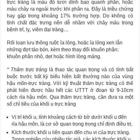
trực tràng là máu đỏ tươi dính bao quanh phân, hoặc
máu chảy ra ngoài trước khi phân ra. Đây là triệu chứng
hay gặp trong khoảng 17% trường hợp. Do không có
tính chất đặc trưng nên dễ nhầm với chảy máu trong
bệnh trĩ, lỵ, viêm đại tràng…
Rối loạn lưu thông ruột: ỉa lỏng, hoặc ỉa lỏng xen lẫn
những đợt táo bón, kèm theo thay đổi khuôn phân:
khuôn phân nhỏ, dẹt hoặc hình lòng máng.
* Thăm trực tràng
là thao tác quan trọng và có tính bắt
buộc trước bất kỳ biểu hiện bất thường nào của vùng
hậu môn-trực tràng. Với kỹ thuật thăm trực tràng có thể
phát hiện được hầu hết các UTTT ở đoạn từ 9-10cm
cách rìa hậu môn. Qua thăm trực tràng, cần đưa ra một
số chỉ tiêu của khối u trực tràng
Vị trí khối u, tính khoảng cách từ bờ dưới khối u đến
rìa hậu môn, là cơ sở quan trọng trong chỉ định điều trị.
Kích thước khối u liên quan đến chu vi của trực tràng.
Trong nghiên cứu nhiều tác giả, các kích thước khối u