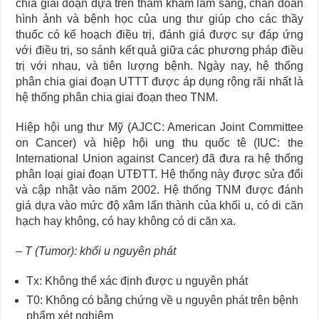
chia giai đoạn dựa trên thăm khám lâm sàng, chẩn đoán
hình ảnh và bệnh học của ung thư giúp cho các thầy
thuốc có kế hoạch điều trị, đánh giá được sự đáp ứng
với điều trị, so sánh kết quả giữa các phương pháp điều
trị với nhau, và tiên lượng bệnh. Ngày nay, hệ thống
phân chia giai đoạn UTTT được áp dụng rộng rãi nhất là
hệ thống phân chia giai đoạn theo TNM.
Hiệp hội ung thư Mỹ (AJCC: American Joint Committee
on Cancer) và hiệp hội ung thu quốc tê (IUC: the
International Union against Cancer) đã đưa ra hệ thống
phân loại giai đoạn UTĐTT. Hệ thống này được sửa đổi
và cập nhật vào năm 2002. Hệ thống TNM được đánh
giá dựa vào mức độ xâm lấn thành của khối u, có di căn
hạch hay không, có hay không có di căn xa.
– T (Tumor): khối u nguyên phát
Tx: Không thể xác định được u nguyên phát
T0: Không có bằng chứng về u nguyên phát trên bệnh
phẩm xét nghiệm