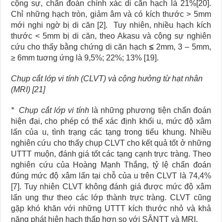
cộng sự, chẩn đoán chính xác di căn hạch là 21%[20].
Chỉ những hạch tròn, giảm âm và có kích thước > 5mm
mới nghi ngờ bị di căn [2]. Tuy nhiên, nhiều hạch kích
thước < 5mm bị di căn, theo Akasu và cộng sự nghiên
cứu cho thấy bằng chứng di căn hạch
≤
2mm, 3 – 5mm,
≥ 6mm tuơng ứng là 9,5%; 22%; 13% [19].
Chụp cắt lớp vi tính (CLVT) và cộng hưởng từ hạt nhân
(MRI) [21]
* Chụp cắt lớp vi tính
là những phương tiện chẩn đoán
hiện đại, cho phép có thể xác định khối u, mức độ xâm
lấn của u, tình trạng các tạng trong tiểu khung. Nhiều
nghiên cứu cho thấy chụp CLVT cho kết quả tốt ở những
UTTT muộn, đánh giá tốt các tạng cạnh trực tràng. Theo
nghiên cứu của Hoàng Mạnh Thắng, tỷ lệ chẩn đoán
đúng mức độ xâm lấn tại chỗ của u trên CLVT là 74,4%
[7]. Tuy nhiên CLVT không đánh giá được mức độ xâm
lấn ung thư theo các lớp thành trực tràng. CLVT cũng
gặp khó khăn với những UTTT kích thước nhỏ và khả
năng phát hiện hạch thấp hơn so với SÂNTT và MRI.