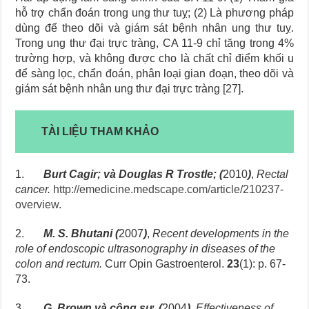
hỗ trợ chẩn đoán trong ung thư tuỵ; (2) Là phương pháp
dùng để theo dõi và giám sát bệnh nhân ung thư tuỵ.
Trong ung thư đại trực tràng, CA 11-9 chỉ tăng trong 4%
trường hợp, và không được cho là chất chỉ điểm khối u
để sàng lọc, chẩn đoán, phân loại gian đoạn, theo dõi và
giám sát bệnh nhân ung thư đại trực tràng [27].
TÀI LIỆU THAM KHẢO
1.
Burt Cagir; và Douglas R Trostle; (
2010
)
,
Rectal
cancer.
http://emedicine.medscape.com/article/210237-
overview
.
2.
M. S. Bhutani (
2007
)
,
Recent developments in the
role of endoscopic ultrasonography in diseases of the
colon and rectum.
Curr Opin Gastroenterol.
23
(1): p. 67-
73.
3.
G. Brown và cộng sự. (
2004
)
,
Effectiveness of