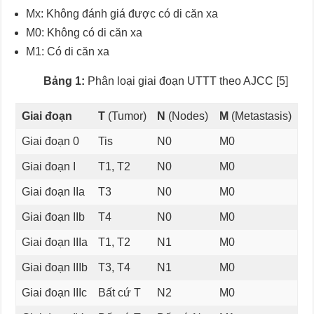
Mx: Không đánh giá được có di căn xa
M0: Không có di căn xa
M1: Có di căn xa
Bảng 1:
Phân loại giai đoạn UTTT theo AJCC [5]
Giai đoạn
T
(Tumor)
N
(Nodes)
M
(Metastasis)
Giai đoạn 0
Tis
N0
M0
Giai đoạn I
T1, T2
N0
M0
Giai đoạn IIa
T3
N0
M0
Giai đoạn IIb
T4
N0
M0
Giai đoạn IIIa
T1, T2
N1
M0
Giai đoạn IIIb
T3, T4
N1
M0
Giai đoạn IIIc
Bất cứ T
N2
M0