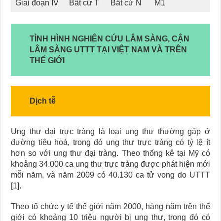
Giai đoạn IV
Bất cứ T
Bất cứ N
M1
TÌNH HÌNH NGHIÊN CỨU LÂM SÀNG, CẬN
LÂM SÀNG UTTT TẠI VIỆT NAM VÀ TRÊN
THẾ GIỚI
Dịch tễ
Ung thư đại trực tràng là loại ung thư thường gặp ở
đường tiêu hoá, trong đó ung thư trực tràng có tỷ lệ ít
hơn so với ung thư đại tràng. Theo thống kê tại Mỹ có
khoảng 34.000 ca ung thư trực tràng được phát hiện mới
mỗi năm, và năm 2009 có 40.130 ca tử vong do UTTT
[1].
Theo tổ chức y tế thế giới năm 2000, hàng năm trên thế
giới có khoảng 10 triệu người bị ung thư, trong đó có