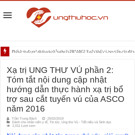
Phối hợp đa mô thức và phẫu thuật TRIANGLE cắt khối tá tụy tiếp cận động 
PHẪU THUẬT NEUHAUS: GIẢI PHÁP ĐIỀU TRỊ TRIỆT CĂN CHO UNG
Những điều bạn cần biết trước liệu trình xạ trị vùng đầu – cổ
Xạ trị UNG THƯ VÚ phần 2:
Tóm tắt nội dung cập nhật
hướng dẫn thực hành xạ trị bổ
trợ sau cắt tuyến vú của ASCO
năm 2016
Trần Trung Bách
25/02/2019
Dành cho nhân viên y tế
,
Tin tức
,
Ung thư Vú - Tiết niệu và Sinh dục
2,011 Lượt xem