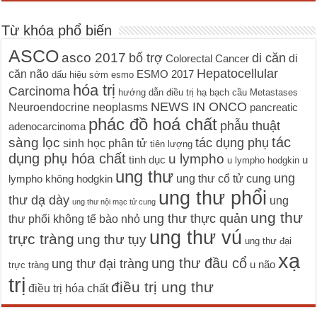
Từ khóa phổ biến
ASCO
asco 2017
bổ trợ
di căn
di
Colorectal Cancer
Hepatocellular
căn não
ESMO 2017
dấu hiệu sớm
esmo
hóa trị
Carcinoma
hướng dẫn điều trị
hạ bạch cầu
Metastases
NEWS IN ONCO
Neuroendocrine neoplasms
pancreatic
phác đồ hoá chất
phẫu thuật
adenocarcinoma
tác
sàng lọc
tác dụng phụ
sinh học phân tử
tiên lượng
dụng phụ hóa chất
u lympho
tình dục
u
u lympho hodgkin
ung thư
ung
ung thư cổ tử cung
lympho không hodgkin
ung thư phổi
thư dạ dày
ung
ung thư nội mạc tử cung
ung thư
ung thư thực quản
thư phổi không tế bào nhỏ
ung thư vú
trực tràng
ung thư tụy
ung thư đại
xạ
ung thư đầu cổ
ung thư đại tràng
u não
trực tràng
trị
điều trị ung thư
điều trị hóa chất