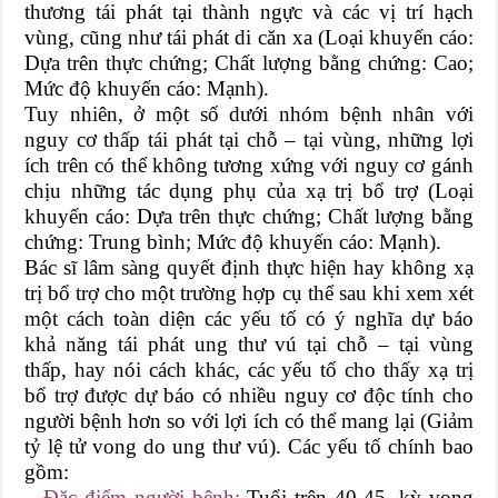
thương tái phát tại thành ngực và các vị trí hạch
vùng, cũng như tái phát di căn xa (Loại khuyến cáo:
Dựa trên thực chứng; Chất lượng bằng chứng: Cao;
Mức độ khuyến cáo: Mạnh).
Tuy nhiên, ở một số dưới nhóm bệnh nhân với
nguy cơ thấp tái phát tại chỗ – tại vùng, những lợi
ích trên có thể không tương xứng với nguy cơ gánh
chịu những tác dụng phụ của xạ trị bổ trợ (Loại
khuyến cáo: Dựa trên thực chứng; Chất lượng bằng
chứng: Trung bình; Mức độ khuyến cáo: Mạnh).
Bác sĩ lâm sàng quyết định thực hiện hay không xạ
trị bổ trợ cho một trường hợp cụ thể sau khi xem xét
một cách toàn diện các yếu tố có ý nghĩa dự báo
khả năng tái phát ung thư vú tại chỗ – tại vùng
thấp, hay nói cách khác, các yếu tố cho thấy xạ trị
bổ trợ được dự báo có nhiều nguy cơ độc tính cho
người bệnh hơn so với lợi ích có thể mang lại (Giảm
tỷ lệ tử vong do ung thư vú). Các yếu tố chính bao
gồm:
– Đặc điểm người bệnh:
Tuổi trên 40-45, kỳ vọng