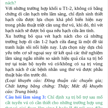
nách?
Với những trường hợp khối u T1-2, không có bằng
chứng di căn hạch trên lâm sàng, chỉ định sinh thiết
hạch cửa được lựa chọn khá phổ biến hiện nay
trong phẫu thuật triệt căn ung thư vú, khi đó, thì vét
hạch nách sẽ được bỏ qua nếu hạch cửa âm tính.
Xu hướng bỏ qua vét hạch nách cho cả những
trường hợp di căn 1-2 hạch cửa đang là một đề tài
tranh luận sôi nổi hiện nay. Lựa chọn này dựa chủ
yếu trên cơ sở ngoại suy từ kết quả các thử nghiệm
lâm sàng ngẫu nhiên so sánh hiệu quả của xạ trị bổ
trợ tại toàn bộ tuyến vú có/không có xạ trị vùng
hạch nách ở các bệnh nhân ung thư vú được phẫu
thuật bảo tồn trước đó.
(Loại khuyến cáo: Đồng thuận các chuyên gia;
Chất lượng bằng chứng: Thấp; Mức độ khuyến
cáo: Trung bình).
Câu hỏi lâm sàng 3:
Chỉ định xạ trị bổ trợ sau mổ
cắt tuyến vú có cần thiết cho những trường hợp ung