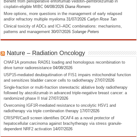
Benefit from perioperative enfortumab vedotin–pembrolizumab in
cisplatin-eligible MIBC
04/08/2026
Diana Romero
More options, more questions in the management of early relapsed
and/or refractory multiple myeloma
31/07/2026
Carlyn Rose Tan
Clinical toxicity of ADCs and ICI–ADC combinations: mechanisms,
patterns and management
30/07/2026
Solange Peters
Nature – Radiation Oncology
CHAF1A promotes RAD51 loading and homologous recombination to
drive tumor radioresistance
04/08/2026
USP15-mediated deubiquitination of FIS1 impairs mitochondrial function
and sensitizes bladder cancer cells to radiotherapy
27/07/2026
Single-fraction or multi-fraction stereotactic ablative body radiotherapy
followed by atezolizumab in advanced triple-negative breast cancer: a
randomized phase II trial
27/07/2026
Overcoming IGF1R-mediated resistance to oncolytic HSV1 and
radiotherapy via triple combination therapy
17/07/2026
CRISPR/Cas9 screen identifies DCAF4 as a novel protector of
hepatocellular carcinoma against brachytherapy via stress granule-
dependent NRF2 activation
14/07/2026