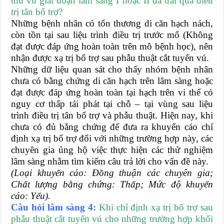
thư vú giai đoạn lâm sàng I hoặc II đã trải qua điều
trị tân bổ trợ?
Những bệnh nhân có tổn thương di căn hạch nách,
còn tồn tại sau liệu trình điều trị trước mổ (Không
đạt được đáp ứng hoàn toàn trên mô bệnh học), nên
nhận được xạ trị bổ trợ sau phẫu thuật cắt tuyến vú.
Những dữ liệu quan sát cho thấy nhóm bệnh nhân
chưa có bằng chứng di căn hạch trên lâm sàng hoặc
đạt được đáp ứng hoàn toàn tại hạch trên vi thể có
nguy cơ thấp tái phát tại chỗ – tại vùng sau liệu
trình điều trị tân bổ trợ và phẫu thuật. Hiện nay, khi
chưa có đủ bằng chứng để đưa ra khuyến cáo chỉ
định xạ trị bổ trợ đối với những trường hợp này, các
chuyên gia ủng hộ việc thực hiện các thử nghiệm
lâm sàng nhằm tìm kiếm câu trả lời cho vấn đề này.
(Loại khuyến cáo: Đồng thuận các chuyên gia;
Chất lượng bằng chứng: Thấp; Mức độ khuyến
cáo: Yếu).
Câu hỏi lâm sàng 4:
Khi chỉ định xạ trị bổ trợ sau
phẫu thuật cắt tuyến vú cho những trường hợp khối