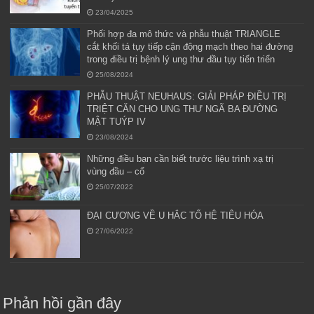
23/04/2025
Phối hợp đa mô thức và phẫu thuật TRIANGLE
cắt khối tá tụy tiếp cận động mạch theo hai đường
trong điều trị bệnh lý ung thư đầu tụy tiến triển
25/08/2024
PHẪU THUẬT NEUHAUS: GIẢI PHÁP ĐIỀU TRỊ
TRIỆT CĂN CHO UNG THƯ NGÃ BA ĐƯỜNG
MẬT TUÝP IV
23/08/2024
Những điều bạn cần biết trước liệu trình xạ trị
vùng đầu – cổ
25/07/2022
ĐẠI CƯƠNG VỀ U HẮC TỐ HỆ TIÊU HÓA
27/06/2022
Phản hồi gần đây