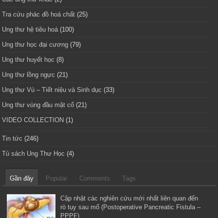
Tra cứu phác đồ hoá chất
(25)
Ung thư hệ tiêu hoá
(100)
Ung thư học đại cương
(79)
Ung thư huyết học
(8)
Ung thư lồng ngực
(21)
Ung thư Vú – Tiết niệu và Sinh dục
(33)
Ung thư vùng đầu mặt cổ
(21)
VIDEO COLLECTION
(1)
Tin tức
(246)
Tủ sách Ung Thư Học
(4)
Gần đây
Popular
Comments
Tags
Cập nhật các nghiên cứu mới nhất liên quan đến
rò tụy sau mổ (Postoperative Pancreatic Fistula –
PPPF)