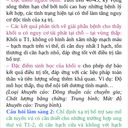
sống thêm hạn chế bởi tuổi cao hay những bệnh lý
kết hợp, các tình trạng hiện tại có thể làm tăng nguy
cơ độc tính của xạ trị.
– Các kết quả phân tích về giải phẫu bệnh cho thấy
khối u có nguy cơ tái phát tại chỗ – tại vùng thấp:
Khối u T1, không có hình ảnh xâm nhập mạch máu
– bạch mạch trên vi thể, di căn duy nhất 1 hạch, tổn
thương di căn hạch nhỏ, đáp ứng tốt với điều trị tân
bổ trợ.
– Đặc điểm sinh học của khối u
cho phép dự báo
kết quả điều trị tốt, đáp ứng với các liệu pháp toàn
thân và tiên lượng sống thêm khả quan. Ví dụ: Độ
mô học thấp, thụ thể nội tiết dương tính mạnh…
(Loại khuyến cáo: Đồng thuận các chuyên gia;
Chất lượng bằng chứng: Trung bình; Mức độ
khuyến cáo: Trung bình).
Câu hỏi lâm sàng 2:
Chỉ định xạ trị bổ trợ sau mổ
cắt tuyến vú có cần thiết cho những trường hợp ung
thư vú T1-2, di căn hạch cửa và không vét hạch