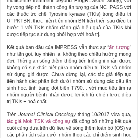
multicentre treatment beyond ProgRESsion Study), với
hy vọng tiếp nối thành công ấn tượng của NC IPASS với
các thuốc ức chế Tyrosine kynase (TKIs) trong điều trị
UTPKTBN, thực hiện trên nhóm BN tiến triển sau điều trị
bước 1 với TKIs nhằm đánh giá hiệu quả của TKIs khi
được tiếp tục sử dụng phối hợp với hoá trị.
Kết quả ban đầu của IMPRESS vẫn thực sự “
ấn tượng
”
như tên gọi, tuy nhiên lại không theo chiều hướng mong
đợi. Thời gian sống thêm không tiến triển ghi nhận được
không có sự khác biệt giữa nhóm điều trị TKIs và nhóm
sử dụng giả dược. Chưa dừng lại, các tác giả tiếp tục
tiến hành các phân tích dưới nhóm sử dụng các dấu ấn
sinh học, tình trạng đột biến T790… với mục tiêu tìm ra
nhóm người bệnh nhận được lợi ích từ chiến lược điều
trị TKIs + hoá chất.
Trên
Journal Clinical Oncology
tháng 10/2017 vừa qua,
tác giả Mok TSK và cộng sự
đã công bố những kết quả
cuối cùng dựa trên dữ liệu về sống thêm toàn bộ (OS) và
các phân tích sâu dưới nhóm theo các chỉ điểm sinh học