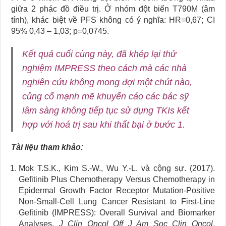
giữa 2 phác đồ điều trị. Ở nhóm đột biến T790M (âm
tính), khác biệt về PFS không có ý nghĩa: HR=0,67; CI
95% 0,43 – 1,03; p=0,0745.
Kết quả cuối cùng này, đã khép lại thử
nghiệm IMPRESS theo cách mà các nhà
nghiên cứu không mong đợi một chút nào,
củng cố mạnh mẽ khuyến cáo các bác sỹ
lâm sàng không tiếp tục sử dụng TKIs kết
hợp với hoá trị sau khi thất bại ở bước 1.
Tài liệu tham khảo:
Mok T.S.K., Kim S.-W., Wu Y.-L. và cộng sự. (2017).
Gefitinib Plus Chemotherapy Versus Chemotherapy in
Epidermal Growth Factor Receptor Mutation-Positive
Non-Small-Cell Lung Cancer Resistant to First-Line
Gefitinib (IMPRESS): Overall Survival and Biomarker
Analyses.
J Clin Oncol Off J Am Soc Clin Oncol
,