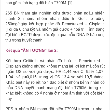
bao gồm tình trạng đột biến T790M [1].
265 BN tham gia nghiên cứu được phân ngẫu nhiên
thành 2 nhóm: nhóm nhận điều trị Gefitinib uống
250mg/ngày kết hợp phác đồ Pemetrexed – Cisplatin
(Tối đa 6 chu kỳ) và nhóm giả dược + hoá trị. Tình trạng
đột biến EGFR được xác định qua mẫu DNA tế bào ung
thư trong huyết thanh.
Kết quả “ẤN TƯỢNG” lần 2:
Kết hợp Gefitinib và phác đồ hoá trị Pemetrexed –
Cisplatin không những không mang lại lợi ích mà còn rút
ngắn OS so với giả dược: HR=1,44 với CI 95% 1,07-
1,94 và p=0,016; trung vị OS 13,4 so với 19,5 tháng.
Khác biệt này rõ rệt hơn đặc biệt ở nhóm bệnh nhân có
mẫu DNA huyết thanh mang đột biến T790M, trong khi
khác biệt không có ý nghĩa ở nhóm âm tính với đột biến
này.
PFS ở nhóm BN mang đột biến T790M tương tự nhau