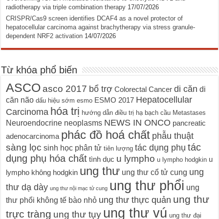
radiotherapy via triple combination therapy
17/07/2026
CRISPR/Cas9 screen identifies DCAF4 as a novel protector of
hepatocellular carcinoma against brachytherapy via stress granule-
dependent NRF2 activation
14/07/2026
Từ khóa phổ biến
ASCO
asco 2017
bổ trợ
di căn
di
Colorectal Cancer
Hepatocellular
căn não
ESMO 2017
dấu hiệu sớm
esmo
hóa trị
Carcinoma
hướng dẫn điều trị
hạ bạch cầu
Metastases
NEWS IN ONCO
Neuroendocrine neoplasms
pancreatic
phác đồ hoá chất
phẫu thuật
adenocarcinoma
tác
sàng lọc
tác dụng phụ
sinh học phân tử
tiên lượng
dụng phụ hóa chất
u lympho
tình dục
u
u lympho hodgkin
ung thư
ung
ung thư cổ tử cung
lympho không hodgkin
ung thư phổi
thư dạ dày
ung
ung thư nội mạc tử cung
ung thư
ung thư thực quản
thư phổi không tế bào nhỏ
ung thư vú
trực tràng
ung thư tụy
ung thư đại