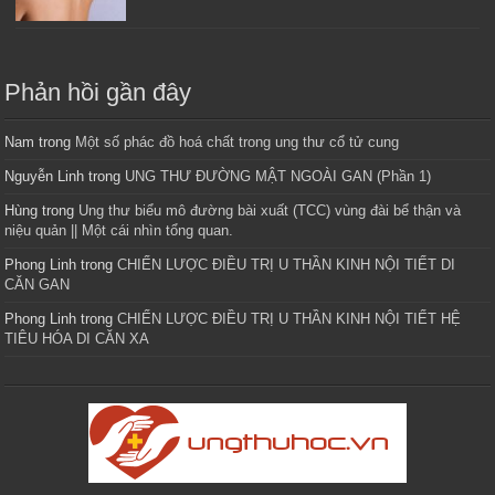
Phản hồi gần đây
Nam
trong
Một số phác đồ hoá chất trong ung thư cổ tử cung
Nguyễn Linh
trong
UNG THƯ ĐƯỜNG MẬT NGOÀI GAN (Phần 1)
Hùng
trong
Ung thư biểu mô đường bài xuất (TCC) vùng đài bể thận và
niệu quản || Một cái nhìn tổng quan.
Phong Linh
trong
CHIẾN LƯỢC ĐIỀU TRỊ U THẦN KINH NỘI TIẾT DI
CĂN GAN
Phong Linh
trong
CHIẾN LƯỢC ĐIỀU TRỊ U THẦN KINH NỘI TIẾT HỆ
TIÊU HÓA DI CĂN XA