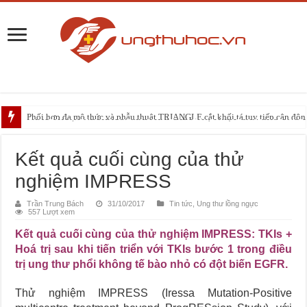
Phối hợp đa mô thức và phẫu thuật TRIANGLE cắt khối tá tụy tiếp cận động 
PHẪU THUẬT NEUHAUS: GIẢI PHÁP ĐIỀU TRỊ TRIỆT CĂN CHO UNG
Những điều bạn cần biết trước liệu trình xạ trị vùng đầu – cổ
Kết quả cuối cùng của thử
nghiệm IMPRESS
Trần Trung Bách
31/10/2017
Tin tức
,
Ung thư lồng ngực
557 Lượt xem
Kết quả cuối cùng của thử nghiệm IMPRESS: TKIs +
Hoá trị sau khi tiến triển với TKIs bước 1 trong điều
trị ung thư phổi không tế bào nhỏ có đột biến EGFR.
Thử nghiệm IMPRESS (Iressa Mutation-Positive