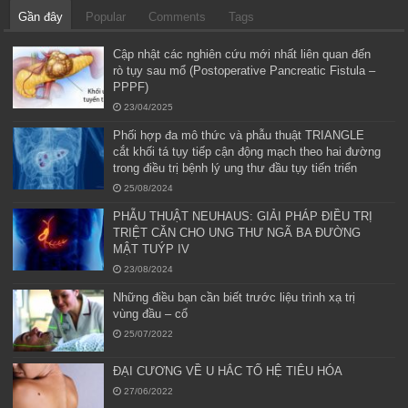
Gần đây
Popular
Comments
Tags
Cập nhật các nghiên cứu mới nhất liên quan đến
rò tụy sau mổ (Postoperative Pancreatic Fistula –
PPPF)
23/04/2025
Phối hợp đa mô thức và phẫu thuật TRIANGLE
cắt khối tá tụy tiếp cận động mạch theo hai đường
trong điều trị bệnh lý ung thư đầu tụy tiến triển
25/08/2024
PHẪU THUẬT NEUHAUS: GIẢI PHÁP ĐIỀU TRỊ
TRIỆT CĂN CHO UNG THƯ NGÃ BA ĐƯỜNG
MẬT TUÝP IV
23/08/2024
Những điều bạn cần biết trước liệu trình xạ trị
vùng đầu – cổ
25/07/2022
ĐẠI CƯƠNG VỀ U HẮC TỐ HỆ TIÊU HÓA
27/06/2022