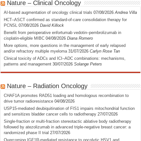
Nature – Clinical Oncology
AI-based augmentation of oncology clinical trials
07/08/2026
Andrea Villa
HCT–ASCT confirmed as standard-of-care consolidation therapy for
PCNSL
07/08/2026
David Killock
Benefit from perioperative enfortumab vedotin–pembrolizumab in
cisplatin-eligible MIBC
04/08/2026
Diana Romero
More options, more questions in the management of early relapsed
and/or refractory multiple myeloma
31/07/2026
Carlyn Rose Tan
Clinical toxicity of ADCs and ICI–ADC combinations: mechanisms,
patterns and management
30/07/2026
Solange Peters
Nature – Radiation Oncology
CHAF1A promotes RAD51 loading and homologous recombination to
drive tumor radioresistance
04/08/2026
USP15-mediated deubiquitination of FIS1 impairs mitochondrial function
and sensitizes bladder cancer cells to radiotherapy
27/07/2026
Single-fraction or multi-fraction stereotactic ablative body radiotherapy
followed by atezolizumab in advanced triple-negative breast cancer: a
randomized phase II trial
27/07/2026
Overcoming IGF1R-mediated resistance to oncolytic HSV1 and