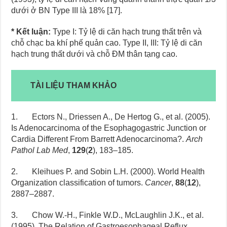
dưới ở BN Type III là 18% [17].
* Kết luận:
Type I: Tỷ lệ di căn hạch trung thất trên và
chỗ chạc ba khí phế quản cao. Type II, III: Tỷ lệ di căn
hạch trung thất dưới và chỗ ĐM thân tạng cao.
TÀI LIỆU THAM KHẢO
1. Ectors N., Driessen A., De Hertog G., et al. (2005).
Is Adenocarcinoma of the Esophagogastric Junction or
Cardia Different From Barrett Adenocarcinoma?.
Arch
Pathol Lab Med
,
129
(
2
), 183–185.
2. Kleihues P. and Sobin L.H. (2000). World Health
Organization classification of tumors.
Cancer
,
88
(
12
),
2887–2887.
3. Chow W.-H., Finkle W.D., McLaughlin J.K., et al.
(1995). The Relation of Gastroesophageal Reflux