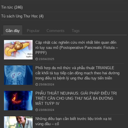
Tin tức
(246)
Tủ sách Ung Thư Học
(4)
Gần đây
Popular
Comments
Tags
Cập nhật các nghiên cứu mới nhất liên quan đến
rò tụy sau mổ (Postoperative Pancreatic Fistula –
PPPF)
23/04/2025
Phối hợp đa mô thức và phẫu thuật TRIANGLE
cắt khối tá tụy tiếp cận động mạch theo hai đường
trong điều trị bệnh lý ung thư đầu tụy tiến triển
25/08/2024
PHẪU THUẬT NEUHAUS: GIẢI PHÁP ĐIỀU TRỊ
TRIỆT CĂN CHO UNG THƯ NGÃ BA ĐƯỜNG
MẬT TUÝP IV
23/08/2024
Những điều bạn cần biết trước liệu trình xạ trị
vùng đầu – cổ