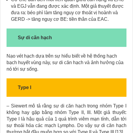
và EGJ vẫn đang được xác định. Một giả thuyết được
đưa ra: béo phì làm tăng nguy cơ thoát vị hoành và
GERD -> tăng nguy cơ BE: tiền thân của EAC.
Sự di căn hạch
Nạo vét hạch dựa trên sự hiểu biết về hệ thống hạch
bạch huyết vùng này, sự di căn hạch và ảnh hưởng của
nó tới sự sống.
Type I
– Siewert mô tả rằng sự di căn hạch trong nhóm Type I
không hay gặp bằng nhóm Type II, III. Một giả thuyết:
Type I là hậu quả của 1 quá trình viêm mạn tính, dẫn tới
sự thoái hóa các mạch Lympho. Do vậy sự di căn hạch
thường bắt đầu muộn hơn so với Type II và Type III [13].