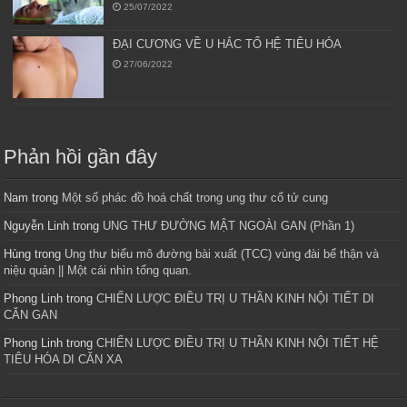
25/07/2022
ĐẠI CƯƠNG VỀ U HẮC TỐ HỆ TIÊU HÓA
27/06/2022
Phản hồi gần đây
Nam
trong
Một số phác đồ hoá chất trong ung thư cổ tử cung
Nguyễn Linh
trong
UNG THƯ ĐƯỜNG MẬT NGOÀI GAN (Phần 1)
Hùng
trong
Ung thư biểu mô đường bài xuất (TCC) vùng đài bể thận và
niệu quản || Một cái nhìn tổng quan.
Phong Linh
trong
CHIẾN LƯỢC ĐIỀU TRỊ U THẦN KINH NỘI TIẾT DI
CĂN GAN
Phong Linh
trong
CHIẾN LƯỢC ĐIỀU TRỊ U THẦN KINH NỘI TIẾT HỆ
TIÊU HÓA DI CĂN XA