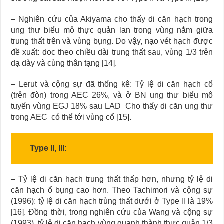
– Nghiên cứu của Akiyama cho thấy di căn hạch trong
ung thư biểu mô thực quản lan trong vùng nằm giữa
trung thất trên và vùng bụng. Do vậy, nạo vét hạch được
đề xuất: doc theo chiều dài trung thất sau, vùng 1/3 trên
dạ dày và cùng thân tạng [14].
– Lerut và cộng sự đã thống kê: Tỷ lệ di căn hạch cổ
(trên đòn) trong AEC 26%, và ở BN ung thư biểu mô
tuyến vùng EGJ 18% sau LAD Cho thấy di căn ung thư
trong AEC có thể tới vùng cổ [15].
Type II, III:
– Tỷ lệ di căn hạch trung thất thấp hơn, nhưng tỷ lệ di
căn hạch ổ bụng cao hơn. Theo Tachimori và cộng sự
(1996): tỷ lệ di căn hạch trùng thất dưới ở Type II là 19%
[16]. Đồng thời, trong nghiên cứu của Wang và cộng sự
(1993), tỷ lệ di căn hạch vùng quanh thành thực quản 1/3