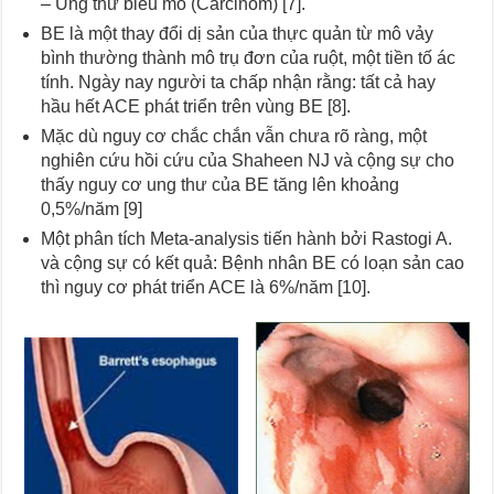
– Ung thư biểu mô (Carcinom) [7].
BE là một thay đổi dị sản của thực quản từ mô vảy
bình thường thành mô trụ đơn của ruột, một tiền tố ác
tính. Ngày nay người ta chấp nhận rằng: tất cả hay
hầu hết ACE phát triển trên vùng BE [8].
Mặc dù nguy cơ chắc chắn vẫn chưa rõ ràng, một
nghiên cứu hồi cứu của Shaheen NJ và cộng sự cho
thấy nguy cơ ung thư của BE tăng lên khoảng
0,5%/năm [9]
Một phân tích Meta-analysis tiến hành bởi Rastogi A.
và cộng sự có kết quả: Bệnh nhân BE có loạn sản cao
thì nguy cơ phát triển ACE là 6%/năm [10].