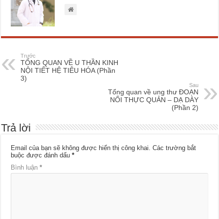
Trước
TỔNG QUAN VỀ U THẦN KINH
NỘI TIẾT HỆ TIÊU HÓA (Phần
3)
Sau
Tổng quan về ung thư ĐOẠN
NỐI THỰC QUẢN – DẠ DÀY
(Phần 2)
Trả lời
Email của bạn sẽ không được hiển thị công khai.
Các trường bắt
buộc được đánh dấu
*
Bình luận
*