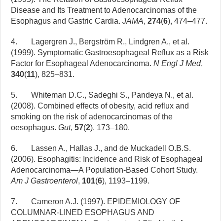
Disease and Its Treatment to Adenocarcinomas of the
Esophagus and Gastric Cardia.
JAMA
,
274
(
6
), 474–477.
4. Lagergren J., Bergström R., Lindgren A., et al.
(1999). Symptomatic Gastroesophageal Reflux as a Risk
Factor for Esophageal Adenocarcinoma.
N Engl J Med
,
340
(
11
), 825–831.
5. Whiteman D.C., Sadeghi S., Pandeya N., et al.
(2008). Combined effects of obesity, acid reflux and
smoking on the risk of adenocarcinomas of the
oesophagus.
Gut
,
57
(
2
), 173–180.
6. Lassen A., Hallas J., and de Muckadell O.B.S.
(2006). Esophagitis: Incidence and Risk of Esophageal
Adenocarcinoma—A Population-Based Cohort Study.
Am J Gastroenterol
,
101
(
6
), 1193–1199.
7. Cameron A.J. (1997). EPIDEMIOLOGY OF
COLUMNAR-LINED ESOPHAGUS AND