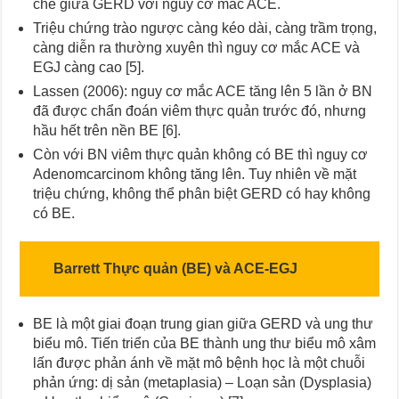
chẽ giữa GERD với nguy cơ mắc ACE.
Triệu chứng trào ngược càng kéo dài, càng trầm trọng,
càng diễn ra thường xuyên thì nguy cơ mắc ACE và
EGJ càng cao [5].
Lassen (2006): nguy cơ mắc ACE tăng lên 5 lần ở BN
đã được chẩn đoán viêm thực quản trước đó, nhưng
hầu hết trên nền BE [6].
Còn với BN viêm thực quản không có BE thì nguy cơ
Adenomcarcinom không tăng lên. Tuy nhiên về mặt
triệu chứng, không thể phân biệt GERD có hay không
có BE.
Barrett Thực quản (BE) và ACE-EGJ
BE là một giai đoạn trung gian giữa GERD và ung thư
biểu mô. Tiến triển của BE thành ung thư biểu mô xâm
lấn được phản ánh về mặt mô bệnh học là một chuỗi
phản ứng: dị sản (metaplasia) – Loạn sản (Dysplasia)