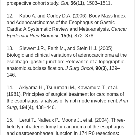
prospective cohort study.
Gut
,
56
(
11
), 1503–1511.
12. Kubo A. and Corley D.A. (2006). Body Mass Index
and Adenocarcinomas of the Esophagus or Gastric
Cardia: A Systematic Review and Meta-analysis.
Cancer
Epidemiol Prev Biomark
,
15
(
5
), 872–878.
13. Siewert J.R., Feith M., and Stein H.J. (2005).
Biologic and clinical variations of adenocarcinoma at the
esophago–gastric junction: Relevance of a topographic-
anatomic subclassification.
J Surg Oncol
,
90
(
3
), 139–
146.
14. Akiyama H., Tsurumaru M., Kawamura T., et al.
(1981). Principles of surgical treatment for carcinoma of
the esophagus: analysis of lymph node involvement.
Ann
Surg
,
194
(
4
), 438–446.
15. Lerut T., Nafteux P., Moons J., et al. (2004). Three-
field lymphadenectomy for carcinoma of the esophagus
and gastroesophageal junction in 174 R0 resections: