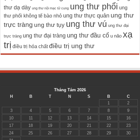
ung thư phổi
thư dạ dày
ung
ung thư nội mạc tử cung
ung thư
ung thư thực quản
thư phổi không tế bào nhỏ
ung thư vú
trực tràng
ung thư tụy
ung thư đại
xạ
ung thư đầu cổ
ung thư đại tràng
u não
trực tràng
trị
điều trị ung thư
điều trị hóa chất
Tháng Tám 2026
H
B
T
N
S
B
C
1
2
3
4
5
6
7
8
9
10
11
12
13
14
15
16
17
18
19
20
21
22
23
24
25
26
27
28
29
30