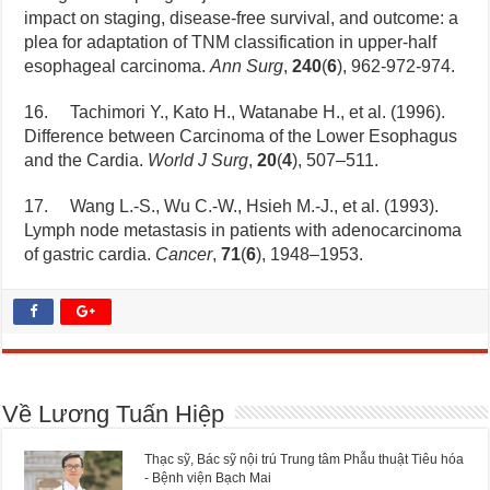
impact on staging, disease-free survival, and outcome: a
plea for adaptation of TNM classification in upper-half
esophageal carcinoma.
Ann Surg
,
240
(
6
), 962-972-974.
16. Tachimori Y., Kato H., Watanabe H., et al. (1996).
Difference between Carcinoma of the Lower Esophagus
and the Cardia.
World J Surg
,
20
(
4
), 507–511.
17. Wang L.-S., Wu C.-W., Hsieh M.-J., et al. (1993).
Lymph node metastasis in patients with adenocarcinoma
of gastric cardia.
Cancer
,
71
(
6
), 1948–1953.
Về Lương Tuấn Hiệp
Thạc sỹ, Bác sỹ nội trú Trung tâm Phẫu thuật Tiêu hóa
- Bệnh viện Bạch Mai