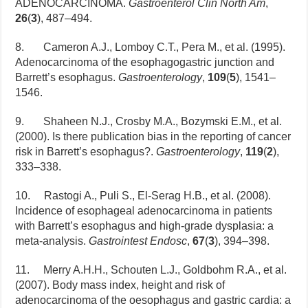
ADENOCARCINOMA.
Gastroenterol Clin North Am
,
26
(
3
), 487–494.
8. Cameron A.J., Lomboy C.T., Pera M., et al. (1995).
Adenocarcinoma of the esophagogastric junction and
Barrett’s esophagus.
Gastroenterology
,
109
(
5
), 1541–
1546.
9. Shaheen N.J., Crosby M.A., Bozymski E.M., et al.
(2000). Is there publication bias in the reporting of cancer
risk in Barrett’s esophagus?.
Gastroenterology
,
119
(
2
),
333–338.
10. Rastogi A., Puli S., El-Serag H.B., et al. (2008).
Incidence of esophageal adenocarcinoma in patients
with Barrett’s esophagus and high-grade dysplasia: a
meta-analysis.
Gastrointest Endosc
,
67
(
3
), 394–398.
11. Merry A.H.H., Schouten L.J., Goldbohm R.A., et al.
(2007). Body mass index, height and risk of
adenocarcinoma of the oesophagus and gastric cardia: a