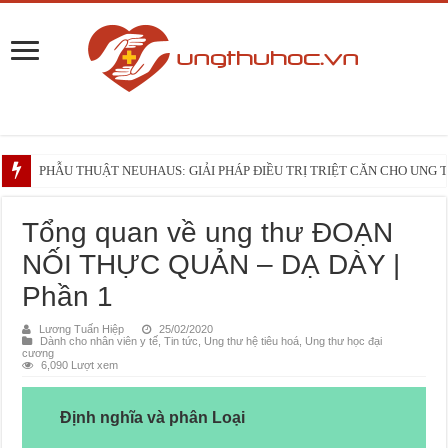
PHẪU THUẬT NEUHAUS: GIẢI PHÁP ĐIỀU TRỊ TRIỆT CĂN CHO UNG
Những điều bạn cần biết trước liệu trình xạ trị vùng đầu – cổ
Tổng quan về ung thư ĐOẠN
NỐI THỰC QUẢN – DẠ DÀY |
Phần 1
Lương Tuấn Hiệp
25/02/2020
Dành cho nhân viên y tế
,
Tin tức
,
Ung thư hệ tiêu hoá
,
Ung thư học đại
cương
6,090 Lượt xem
Định nghĩa và phân Loại