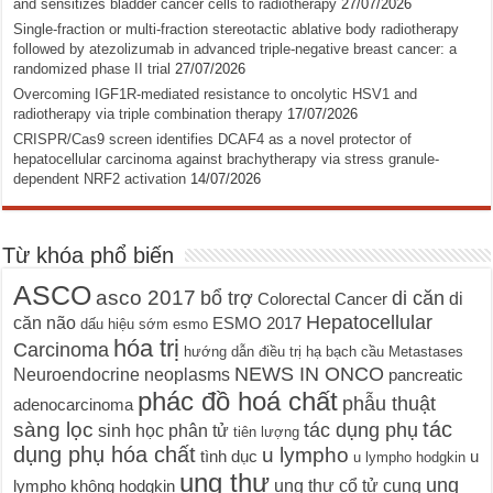
and sensitizes bladder cancer cells to radiotherapy
27/07/2026
Single-fraction or multi-fraction stereotactic ablative body radiotherapy
followed by atezolizumab in advanced triple-negative breast cancer: a
randomized phase II trial
27/07/2026
Overcoming IGF1R-mediated resistance to oncolytic HSV1 and
radiotherapy via triple combination therapy
17/07/2026
CRISPR/Cas9 screen identifies DCAF4 as a novel protector of
hepatocellular carcinoma against brachytherapy via stress granule-
dependent NRF2 activation
14/07/2026
Từ khóa phổ biến
ASCO
asco 2017
bổ trợ
di căn
di
Colorectal Cancer
Hepatocellular
căn não
ESMO 2017
dấu hiệu sớm
esmo
hóa trị
Carcinoma
hướng dẫn điều trị
hạ bạch cầu
Metastases
NEWS IN ONCO
Neuroendocrine neoplasms
pancreatic
phác đồ hoá chất
phẫu thuật
adenocarcinoma
tác
sàng lọc
tác dụng phụ
sinh học phân tử
tiên lượng
dụng phụ hóa chất
u lympho
tình dục
u
u lympho hodgkin
ung thư
ung
ung thư cổ tử cung
lympho không hodgkin