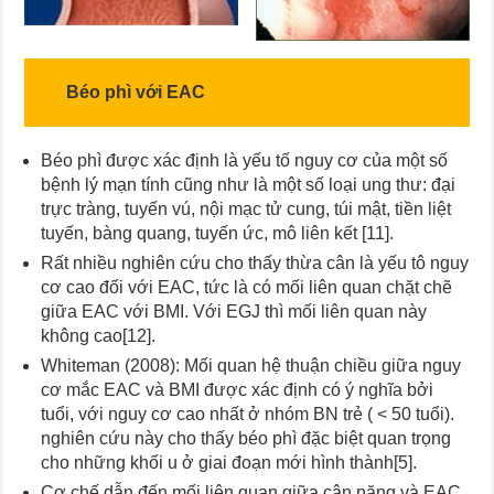
Béo phì với EAC
Béo phì được xác định là yếu tố nguy cơ của một số
bệnh lý mạn tính cũng như là một số loại ung thư: đại
trực tràng, tuyến vú, nội mạc tử cung, túi mật, tiền liệt
tuyến, bàng quang, tuyến ức, mô liên kết [11].
Rất nhiều nghiên cứu cho thấy thừa cân là yếu tô nguy
cơ cao đối với EAC, tức là có mối liên quan chặt chẽ
giữa EAC với BMI. Với EGJ thì mối liên quan này
không cao[12].
Whiteman (2008): Mối quan hệ thuận chiều giữa nguy
cơ mắc EAC và BMI được xác định có ý nghĩa bởi
tuổi, với nguy cơ cao nhất ở nhóm BN trẻ ( < 50 tuổi).
nghiên cứu này cho thấy béo phì đặc biệt quan trọng
cho những khối u ở giai đoạn mới hình thành[5].
Cơ chế dẫn đến mối liên quan giữa cân nặng và EAC