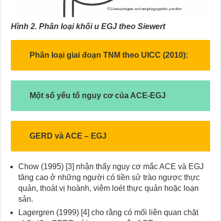
Hình 2. Phân loại khối u EGJ theo Siewert
Phân loại giai đoạn TNM theo UICC (2010):
Một số yếu tố nguy cơ của ACE-EGJ
GERD và ACE – EGJ
Chow (1995) [3] nhận thấy nguy cơ mắc ACE và EGJ
tăng cao ở những người có tiền sử trào ngược thực
quản, thoát vị hoành, viêm loét thực quản hoặc loạn
sản.
Lagergren (1999) [4] cho rằng có mối liên quan chặt