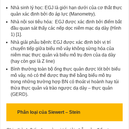
Nhà sinh lý học: EGJ là giới hạn dưới của cơ thắt thực
quản xác định bởi đo áp lực (Manometry).
Nhà nội soi tiêu hóa: EGJ được xác định bởi điểm bắt
đầu quan sát thấy các nếp dọc niêm mạc dạ dày (Hình
1) [1].
Nhà giải phẫu bệnh: EGJ được xác định bởi vị trí
chuyển tiếp giữa biểu mô vảy không sừng hóa của
niêm mạc thực quản và biểu mô trụ đơn của dạ dày
(hay còn gọi là Z line)
Bình thường toàn bộ ống thực quản được lót bởi biểu
mô vảy, nó có thể được thay thế bằng biểu mô trụ
trong những trường hợp BN có thoát vị hoành hay túi
thừa thực quản và trào ngược dạ dày – thực quản
(GERD).
Phân loại của Siewert – Stein