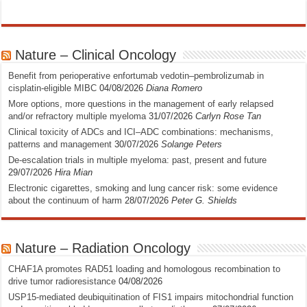
Nature – Clinical Oncology
Benefit from perioperative enfortumab vedotin–pembrolizumab in
cisplatin-eligible MIBC
04/08/2026
Diana Romero
More options, more questions in the management of early relapsed
and/or refractory multiple myeloma
31/07/2026
Carlyn Rose Tan
Clinical toxicity of ADCs and ICI–ADC combinations: mechanisms,
patterns and management
30/07/2026
Solange Peters
De-escalation trials in multiple myeloma: past, present and future
29/07/2026
Hira Mian
Electronic cigarettes, smoking and lung cancer risk: some evidence
about the continuum of harm
28/07/2026
Peter G. Shields
Nature – Radiation Oncology
CHAF1A promotes RAD51 loading and homologous recombination to
drive tumor radioresistance
04/08/2026
USP15-mediated deubiquitination of FIS1 impairs mitochondrial function