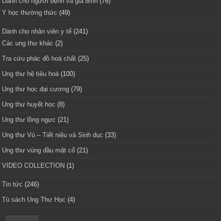
Dành cho người bệnh và gia đình
(76)
Y học thường thức
(49)
Dành cho nhân viên y tế
(241)
Các ung thư khác
(2)
Tra cứu phác đồ hoá chất
(25)
Ung thư hệ tiêu hoá
(100)
Ung thư học đại cương
(79)
Ung thư huyết học
(8)
Ung thư lồng ngực
(21)
Ung thư Vú – Tiết niệu và Sinh dục
(33)
Ung thư vùng đầu mặt cổ
(21)
VIDEO COLLECTION
(1)
Tin tức
(246)
Tủ sách Ung Thư Học
(4)