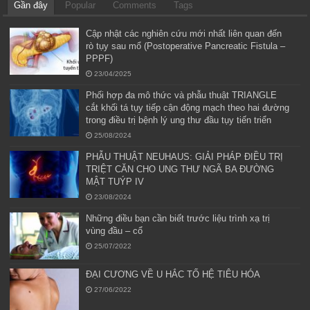
Gần đây
Popular
Comments
Tags
Cập nhật các nghiên cứu mới nhất liên quan đến
rò tụy sau mổ (Postoperative Pancreatic Fistula –
PPPF)
23/04/2025
Phối hợp đa mô thức và phẫu thuật TRIANGLE
cắt khối tá tụy tiếp cận động mạch theo hai đường
trong điều trị bệnh lý ung thư đầu tụy tiến triển
25/08/2024
PHẪU THUẬT NEUHAUS: GIẢI PHÁP ĐIỀU TRỊ
TRIỆT CĂN CHO UNG THƯ NGÃ BA ĐƯỜNG
MẬT TUÝP IV
23/08/2024
Những điều bạn cần biết trước liệu trình xạ trị
vùng đầu – cổ
25/07/2022
ĐẠI CƯƠNG VỀ U HẮC TỐ HỆ TIÊU HÓA
27/06/2022