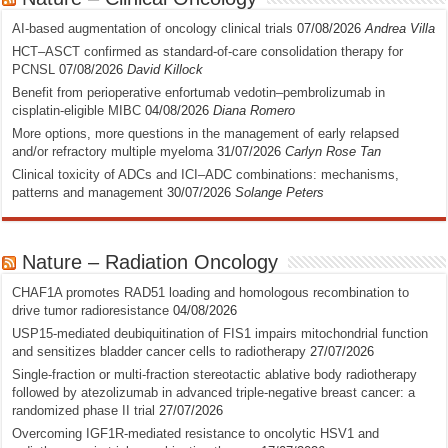
AI-based augmentation of oncology clinical trials
07/08/2026
Andrea Villa
HCT–ASCT confirmed as standard-of-care consolidation therapy for
PCNSL
07/08/2026
David Killock
Benefit from perioperative enfortumab vedotin–pembrolizumab in
cisplatin-eligible MIBC
04/08/2026
Diana Romero
More options, more questions in the management of early relapsed
and/or refractory multiple myeloma
31/07/2026
Carlyn Rose Tan
Clinical toxicity of ADCs and ICI–ADC combinations: mechanisms,
patterns and management
30/07/2026
Solange Peters
Nature – Radiation Oncology
CHAF1A promotes RAD51 loading and homologous recombination to
drive tumor radioresistance
04/08/2026
USP15-mediated deubiquitination of FIS1 impairs mitochondrial function
and sensitizes bladder cancer cells to radiotherapy
27/07/2026
Single-fraction or multi-fraction stereotactic ablative body radiotherapy
followed by atezolizumab in advanced triple-negative breast cancer: a
randomized phase II trial
27/07/2026
Overcoming IGF1R-mediated resistance to oncolytic HSV1 and