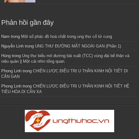
Phản hồi gần đây
Nam
trong
Một số phác đồ hoá chất trong ung thư cổ tử cung
Nguyễn Linh
trong
UNG THƯ ĐƯỜNG MẬT NGOÀI GAN (Phần 1)
Hùng
trong
Ung thư biểu mô đường bài xuất (TCC) vùng đài bể thận và
niệu quản || Một cái nhìn tổng quan.
Phong Linh
trong
CHIẾN LƯỢC ĐIỀU TRỊ U THẦN KINH NỘI TIẾT DI
CĂN GAN
Phong Linh
trong
CHIẾN LƯỢC ĐIỀU TRỊ U THẦN KINH NỘI TIẾT HỆ
TIÊU HÓA DI CĂN XA