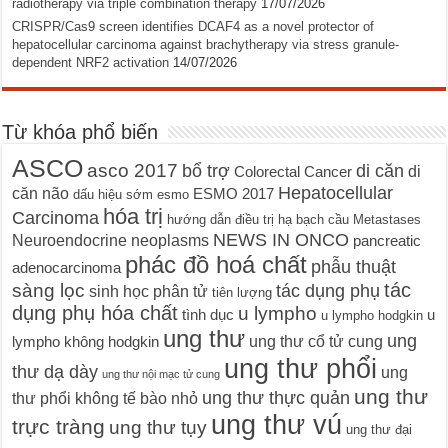
radiotherapy via triple combination therapy
17/07/2026
CRISPR/Cas9 screen identifies DCAF4 as a novel protector of
hepatocellular carcinoma against brachytherapy via stress granule-
dependent NRF2 activation
14/07/2026
Từ khóa phổ biến
ASCO
asco 2017
bổ trợ
di căn
di
Colorectal Cancer
Hepatocellular
căn não
ESMO 2017
dấu hiệu sớm
esmo
hóa trị
Carcinoma
hướng dẫn điều trị
hạ bạch cầu
Metastases
NEWS IN ONCO
Neuroendocrine neoplasms
pancreatic
phác đồ hoá chất
phẫu thuật
adenocarcinoma
tác
sàng lọc
tác dụng phụ
sinh học phân tử
tiên lượng
dụng phụ hóa chất
u lympho
tình dục
u
u lympho hodgkin
ung thư
ung
ung thư cổ tử cung
lympho không hodgkin
ung thư phổi
thư dạ dày
ung
ung thư nội mạc tử cung
ung thư
ung thư thực quản
thư phổi không tế bào nhỏ
ung thư vú
trực tràng
ung thư tụy
ung thư đại