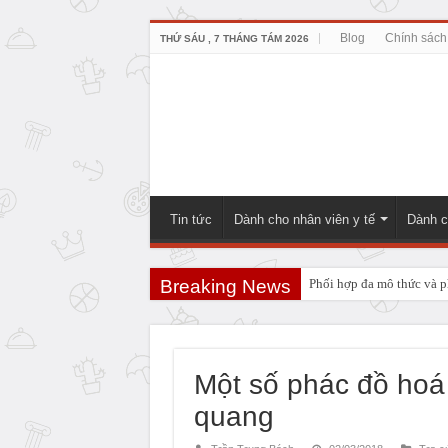
Blog
Chính sách
THỨ SÁU , 7 THÁNG TÁM 2026
Tin tức
Dành cho nhân viên y tế
Dành c
Breaking News
Phối hợp đa mô thức và ph
PHẪU THUẬT NEUHAUS:
Những điều bạn cần biết t
Một số phác đồ hoá
quang