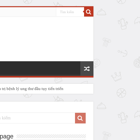
rị bệnh lý ung thư đầu tụy tiến triển
P IV
page