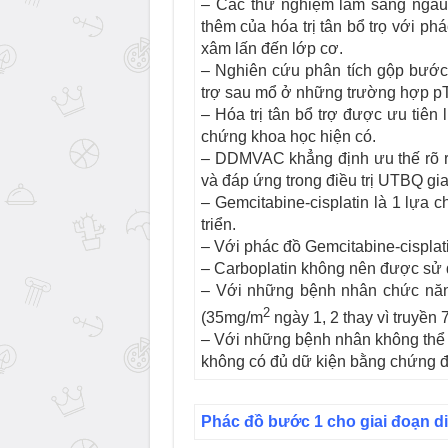
– Các thử nghiệm lâm sàng ngẫu 
thêm của hóa trị tân bổ trọ với p
xâm lấn đến lớp cơ.
– Nghiên cứu phân tích gộp bước 
trợ sau mổ ở những trường hợp pT
– Hóa trị tân bổ trợ được ưu tiên
chứng khoa học hiện có.
– DDMVAC khẳng định ưu thế rõ r
và đáp ứng trong điều trị UTBQ giai
– Gemcitabine-cisplatin là 1 lựa 
triển.
– Với phác đồ Gemcitabine-cisplat
– Carboplatin không nên được sử dụn
– Với những bệnh nhân chức năng 
2
(35mg/m
ngày 1, 2 thay vì truyền
– Với những bệnh nhân không thể đi
không có đủ dữ kiện bằng chứng đ
Phác đồ bước 1 cho giai đoạn d