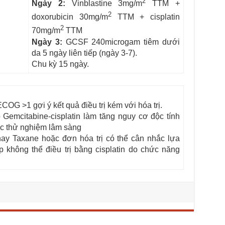
2
Ngày 2:
Vinblastine 3mg/m
TTM +
2
doxorubicin 30mg/m
TTM + cisplatin
2
70mg/m
TTM
Ngày 3:
GCSF 240microgam tiêm dưới
da 5 ngày liên tiếp (ngày 3-7).
Chu kỳ 15 ngày.
ECOG >1 gợi ý kết quả điều trị kém với hóa trị.
 Gemcitabine-cisplatin làm tăng nguy cơ độc tính
các thử nghiệm lâm sàng
hay Taxane hoặc đơn hóa trị có thể cân nhắc lựa
 không thể điều trị bằng cisplatin do chức năng