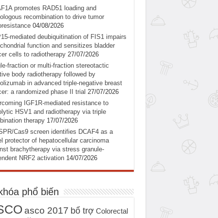
F1A promotes RAD51 loading and
logous recombination to drive tumor
oresistance
04/08/2026
5-mediated deubiquitination of FIS1 impairs
chondrial function and sensitizes bladder
er cells to radiotherapy
27/07/2026
le-fraction or multi-fraction stereotactic
tive body radiotherapy followed by
olizumab in advanced triple-negative breast
er: a randomized phase II trial
27/07/2026
coming IGF1R-mediated resistance to
lytic HSV1 and radiotherapy via triple
ination therapy
17/07/2026
SPR/Cas9 screen identifies DCAF4 as a
l protector of hepatocellular carcinoma
nst brachytherapy via stress granule-
ndent NRF2 activation
14/07/2026
khóa phổ biến
SCO
asco 2017
bổ trợ
Colorectal