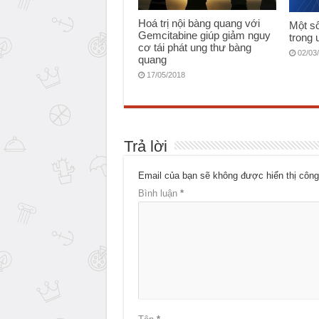
Hoá trị nội bàng quang với
Một s
Gemcitabine giúp giảm nguy
trong 
cơ tái phát ung thư bàng
02/03
quang
17/05/2018
Trả lời
Email của bạn sẽ không được hiển thị công
Bình luận
*