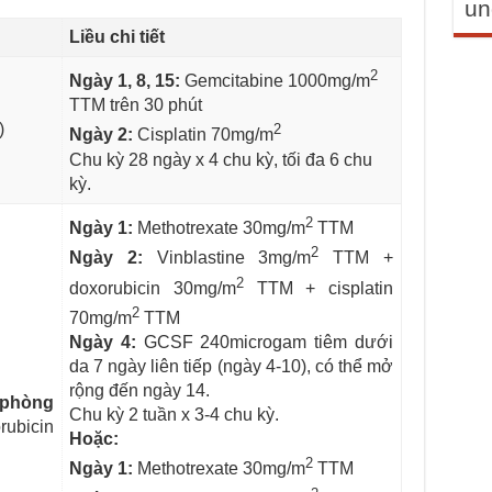
un
Liều chi tiết
2
Ngày 1, 8, 15:
Gemcitabine 1000mg/m
TTM trên 30 phút
)
2
Ngày 2:
Cisplatin 70mg/m
Chu kỳ 28 ngày x 4 chu kỳ, tối đa 6 chu
kỳ.
2
Ngày 1:
Methotrexate 30mg/m
TTM
2
Ngày 2:
Vinblastine 3mg/m
TTM +
2
doxorubicin 30mg/m
TTM + cisplatin
2
70mg/m
TTM
Ngày 4:
GCSF 240microgam tiêm dưới
da 7 ngày liên tiếp (ngày 4-10), có thể mở
rộng đến ngày 14.
 phòng
Chu kỳ 2 tuần x 3-4 chu kỳ.
rubicin
Hoặc:
2
Ngày 1:
Methotrexate 30mg/m
TTM