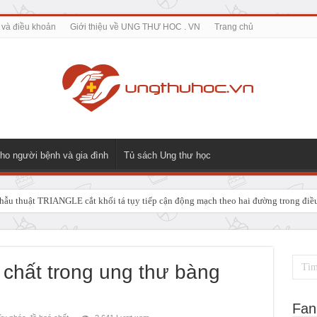
 và điều khoản
Giới thiệu về UNG THƯ HOC . VN
Trang chủ
ho người bệnh và gia đình
Tủ sách Ung thư học
ẫu thuật TRIANGLE cắt khối tá tụy tiếp cận động mạch theo hai đường trong điều t
 GIẢI PHÁP ĐIỀU TRỊ TRIỆT CĂN CHO UNG THƯ NGÃ BA ĐƯỜNG MẬT TUÝ
rước liệu trình xạ trị vùng đầu – cổ
 chất trong ung thư bàng
Fan