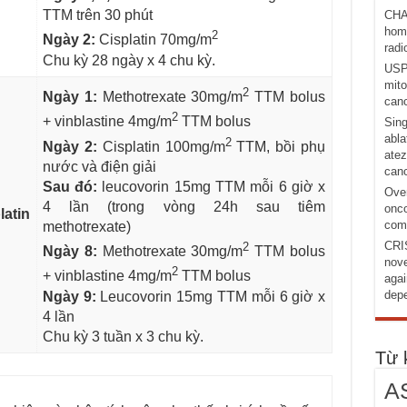
TTM trên 30 phút
CHA
homo
2
Ngày 2:
Cisplatin 70mg/m
radi
Chu kỳ 28 ngày x 4 chu kỳ.
USP1
mito
2
Ngày 1:
Methotrexate 30mg/m
TTM bolus
canc
2
+ vinblastine 4mg/m
TTM bolus
Sing
abla
2
Ngày 2:
Cisplatin 100mg/m
TTM, bồi phụ
atez
nước và điện giải
canc
Sau đó:
leucovorin 15mg TTM mỗi 6 giờ x
Over
4 lần (trong vòng 24h sau tiêm
onco
latin
comb
methotrexate)
CRI
2
Ngày 8:
Methotrexate 30mg/m
TTM bolus
nove
2
+ vinblastine 4mg/m
TTM bolus
agai
depe
Ngày 9:
Leucovorin 15mg TTM mỗi 6 giờ x
4 lần
Chu kỳ 3 tuần x 3 chu kỳ.
Từ 
A