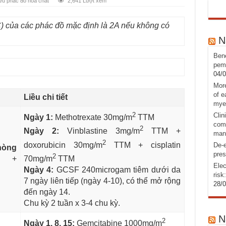
ứu phác đồ hoá chất
2,641 Lượt xem
của các phác đồ mặc định là 2A nếu không có
N
Bene
pemb
04/
More
of e
Liều chi tiết
mye
2
Clin
Ngày 1:
Methotrexate 30mg/m
TTM
comb
2
Ngày 2:
Vinblastine 3mg/m
TTM +
man
2
doxorubicin 30mg/m
TTM + cisplatin
De-e
hòng
pres
2
ne +
70mg/m
TTM
Elec
Ngày 4:
GCSF 240microgam tiêm dưới da
risk
7 ngày liên tiếp (ngày 4-10), có thể mở rộng
28/
đến ngày 14.
Chu kỳ 2 tuần x 3-4 chu kỳ.
N
2
Ngày 1, 8, 15:
Gemcitabine 1000mg/m