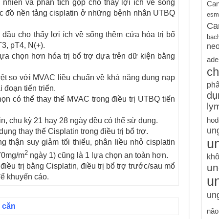
nhiên và phân tích gộp cho thấy lợi ích về sống
Can
hác đồ nền tảng cisplatin ở những bệnh nhân UTBQ
esm
Ca
đầu cho thấy lợi ích về sống thêm cửa hóa trị bổ
bạc
3, pT4, N(+).
ne
 lựa chọn hơn hóa trị bổ trợ dựa trên dữ kiện bằng
ade
ch
ệt so với MVAC liều chuẩn về khả năng dung nạp
phâ
 đoạn tiến triển.
dụ
chọn có thể thay thế MVAC trong điều trị UTBQ tiến
ly
in, chu kỳ 21 hay 28 ngày đều có thể sừ dụng.
hod
un
g thay thế Cisplatin trong điều trị bổ trợ.
un
thận suy giảm tối thiểu, phân liều nhỏ cisplatin
2
 70mg/m
ngày 1) cũng là 1 lựa chọn an toàn hơn.
khô
un
ều trị bằng Cisplatin, điều trị bổ trợ trước/sau mổ
ể khuyến cáo.
u
ung
i căn
não