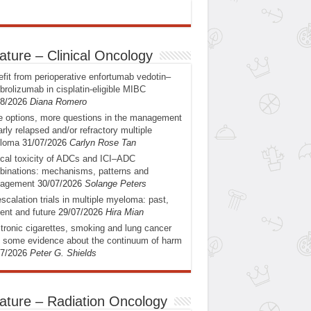
ature – Clinical Oncology
fit from perioperative enfortumab vedotin–
rolizumab in cisplatin-eligible MIBC
08/2026
Diana Romero
 options, more questions in the management
arly relapsed and/or refractory multiple
loma
31/07/2026
Carlyn Rose Tan
ical toxicity of ADCs and ICI–ADC
inations: mechanisms, patterns and
agement
30/07/2026
Solange Peters
scalation trials in multiple myeloma: past,
ent and future
29/07/2026
Hira Mian
tronic cigarettes, smoking and lung cancer
: some evidence about the continuum of harm
07/2026
Peter G. Shields
ature – Radiation Oncology