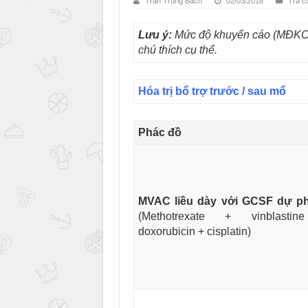
Trần Trung Bách
02/03/2018
Tra c
Lưu ý:
Mức độ khuyến cáo (MĐKC) 
chú thích cụ thể.
Hóa trị bổ trợ trước / sau mổ
Phác đồ
MVAC liều dày với GCSF dự p
(Methotrexate + vinblasti
doxorubicin + cisplatin)