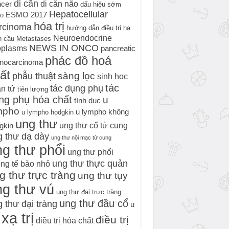
di căn
di căn não
cer
dấu hiệu sớm
Hepatocellular
ESMO 2017
o
hóa trị
rcinoma
hướng dẫn điều trị
hạ
Neuroendocrine
h cầu
Metastases
NEWS IN ONCO
oplasms
pancreatic
phác đồ hoá
nocarcinoma
ất
sàng lọc
phẫu thuật
sinh học
tác
tác dụng phụ
n tử
tiên lượng
ng phụ hóa chất
u
tình dục
mpho
u lympho không
u lympho hodgkin
ung thư
ung thư cổ tử cung
gkin
g thư dạ dày
ung thư nội mạc tử cung
g thư phổi
ung thư phổi
ung thư thực quản
ng tế bào nhỏ
g thư trực tràng
ung thư tụy
ng thư vú
ung thư đại trực tràng
ung thư đầu cổ
 thư đại tràng
u
xạ trị
điều trị
điều trị hóa chất