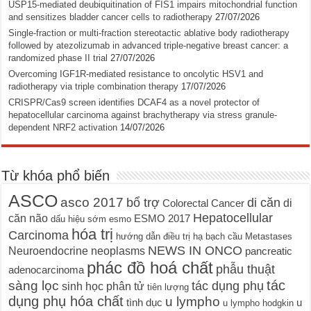
USP15-mediated deubiquitination of FIS1 impairs mitochondrial function
and sensitizes bladder cancer cells to radiotherapy
27/07/2026
Single-fraction or multi-fraction stereotactic ablative body radiotherapy
followed by atezolizumab in advanced triple-negative breast cancer: a
randomized phase II trial
27/07/2026
Overcoming IGF1R-mediated resistance to oncolytic HSV1 and
radiotherapy via triple combination therapy
17/07/2026
CRISPR/Cas9 screen identifies DCAF4 as a novel protector of
hepatocellular carcinoma against brachytherapy via stress granule-
dependent NRF2 activation
14/07/2026
Từ khóa phổ biến
ASCO
asco 2017
bổ trợ
di căn
di
Colorectal Cancer
Hepatocellular
căn não
ESMO 2017
dấu hiệu sớm
esmo
hóa trị
Carcinoma
hướng dẫn điều trị
hạ bạch cầu
Metastases
NEWS IN ONCO
Neuroendocrine neoplasms
pancreatic
phác đồ hoá chất
phẫu thuật
adenocarcinoma
tác
sàng lọc
tác dụng phụ
sinh học phân tử
tiên lượng
dụng phụ hóa chất
u lympho
tình dục
u
u lympho hodgkin