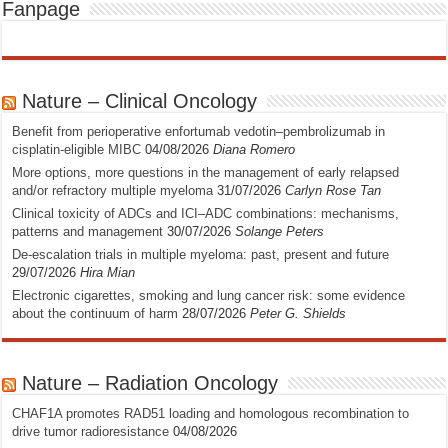
Fanpage
Nature – Clinical Oncology
Benefit from perioperative enfortumab vedotin–pembrolizumab in
cisplatin-eligible MIBC
04/08/2026
Diana Romero
More options, more questions in the management of early relapsed
and/or refractory multiple myeloma
31/07/2026
Carlyn Rose Tan
Clinical toxicity of ADCs and ICI–ADC combinations: mechanisms,
patterns and management
30/07/2026
Solange Peters
De-escalation trials in multiple myeloma: past, present and future
29/07/2026
Hira Mian
Electronic cigarettes, smoking and lung cancer risk: some evidence
about the continuum of harm
28/07/2026
Peter G. Shields
Nature – Radiation Oncology
CHAF1A promotes RAD51 loading and homologous recombination to
drive tumor radioresistance
04/08/2026