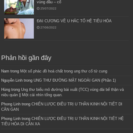
vùng đầu – cổ
25/07/2022
ĐẠI CƯƠNG VỀ U HẮC TỐ HỆ TIÊU HÓA
27/06/2022
Phản hồi gần đây
Nam
trong
Một số phác đồ hoá chất trong ung thư cổ tử cung
Nguyễn Linh
trong
UNG THƯ ĐƯỜNG MẬT NGOÀI GAN (Phần 1)
Hùng
trong
Ung thư biểu mô đường bài xuất (TCC) vùng đài bể thận và
niệu quản || Một cái nhìn tổng quan.
Phong Linh
trong
CHIẾN LƯỢC ĐIỀU TRỊ U THẦN KINH NỘI TIẾT DI
CĂN GAN
Phong Linh
trong
CHIẾN LƯỢC ĐIỀU TRỊ U THẦN KINH NỘI TIẾT HỆ
TIÊU HÓA DI CĂN XA