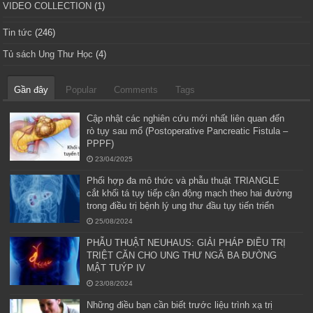
VIDEO COLLECTION
(1)
Tin tức
(246)
Tủ sách Ung Thư Học
(4)
Gần đây
Popular
Comments
Tags
Cập nhật các nghiên cứu mới nhất liên quan đến
rò tụy sau mổ (Postoperative Pancreatic Fistula –
PPPF)
23/04/2025
Phối hợp đa mô thức và phẫu thuật TRIANGLE
cắt khối tá tụy tiếp cận động mạch theo hai đường
trong điều trị bệnh lý ung thư đầu tụy tiến triển
25/08/2024
PHẪU THUẬT NEUHAUS: GIẢI PHÁP ĐIỀU TRỊ
TRIỆT CĂN CHO UNG THƯ NGÃ BA ĐƯỜNG
MẬT TUÝP IV
23/08/2024
Những điều bạn cần biết trước liệu trình xạ trị