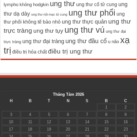
ung thư
ung
ung thư cổ tử cung
lympho không hodgkin
ung thư phổi
thư dạ dày
ung
ung thư nội mạc tử cung
ung thư
ung thư thực quản
thư phổi không tế bào nhỏ
ung thư vú
trực tràng
ung thư tụy
ung thư đại
xạ
ung thư đầu cổ
ung thư đại tràng
u não
trực tràng
trị
điều trị ung thư
điều trị hóa chất
Tháng Tám 2026
H
B
T
N
S
B
C
1
2
3
4
5
6
7
8
9
10
11
12
13
14
15
16
17
18
19
20
21
22
23
24
25
26
27
28
29
30