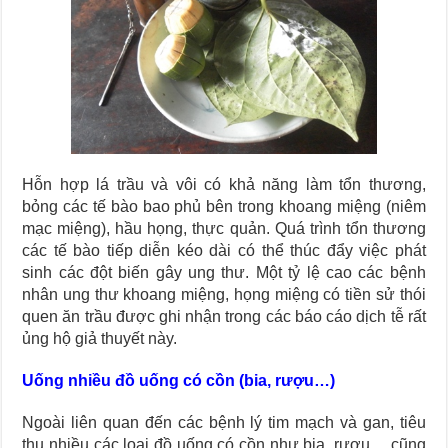
Hỗn hợp lá trầu và vôi có khả năng làm tổn thương,
bỏng các tế bào bao phủ bên trong khoang miệng (niêm
mạc miệng), hầu họng, thực quản. Quá trình tổn thương
các tế bào tiếp diễn kéo dài có thể thúc đẩy việc phát
sinh các đột biến gây ung thư. Một tỷ lệ cao các bệnh
nhân ung thư khoang miệng, họng miệng có tiền sử thói
quen ăn trầu được ghi nhận trong các báo cáo dịch tễ rất
ủng hộ giả thuyết này.
Uống nhiều đồ uống có cồn (bia, rượu…)
Ngoài liên quan đến các bệnh lý tim mạch và gan, tiêu
thụ nhiều các loại đồ uống có cồn như bia, rượu… cũng