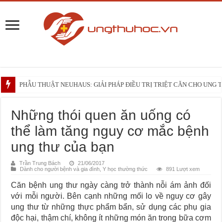
PHẪU THUẬT NEUHAUS: GIẢI PHÁP ĐIỀU TRỊ TRIỆT CĂN CHO UNG
Những điều bạn cần biết trước liệu trình xạ trị vùng đầu – cổ
Những thói quen ăn uống có
thể làm tăng nguy cơ mắc bệnh
ung thư của bạn
Trần Trung Bách
21/06/2017
Dành cho người bệnh và gia đình
,
Y học thường thức
891 Lượt xem
Căn bệnh ung thư ngày càng trở thành nỗi ám ảnh đối
với mỗi người. Bên cạnh những mối lo về nguy cơ gây
ung thư từ những thực phẩm bẩn, sử dụng các phụ gia
độc hại, thậm chí, không ít những món ăn trong bữa cơm