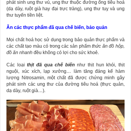
phát sinh ung thư vú, ung thư thuộc đường ống tiêu hoá
(dạ dày, ruột già hay đại trực tràng), ung thư tuỵ và ung
thư tuyến tiền liệt.
Ăn các thực phẩm đã qua chế biến, bảo quản
Mọi chất hoá học sử dụng trong bảo quản thực phẩm và
các chất tạo màu có trong các sản phẩm
thức ăn đồ hộp,
đồ ăn nhanh
đều không có lợi cho sức khoẻ.
Các loại
thịt đã qua chế biến
như thịt hun khói, thịt
nguội, xúc xích, lạp xưởng… làm tăng đáng kể hàm
lượng Nitrosamin, một chất đã được chứng minh gây
phát sinh các ung thư của đường tiêu hoá (thực quản,
dạ dày, ruột già…).