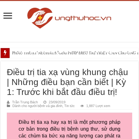
Phối hợp đa mô thức và phẫu thuật TRIANGLE cắt khối tá tụy tiếp cận động 
PHẪU THUẬT NEUHAUS: GIẢI PHÁP ĐIỀU TRỊ TRIỆT CĂN CHO UNG
Những điều bạn cần biết trước liệu trình xạ trị vùng đầu – cổ
Điều trị tia xạ vùng khung chậu
| Những điều bạn cần biết | Kỳ
1: Trước khi bắt đầu điều trị!
Trần Trung Bách
23/09/2019
Dành cho người bệnh và gia đình
,
Tin tức
1,887 Lượt xem
Điều trị tia xạ hay xạ trị là một phương pháp
cơ bản trong điều trị bệnh ung thư, sử dụng
các chùm tia bức xạ năng lượng cao phát ra