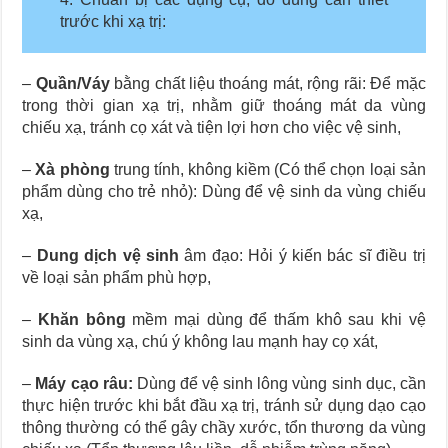
trước khi xạ trị:
–
Quần/Váy
bằng chất liệu thoáng mát, rộng rãi: Để mặc
trong thời gian xạ trị, nhằm giữ thoáng mát da vùng
chiếu xạ, tránh cọ xát và tiện lợi hơn cho việc vệ sinh,
–
Xà phòng
trung tính, không kiềm (Có thể chọn loại sản
phẩm dùng cho trẻ nhỏ): Dùng để vệ sinh da vùng chiếu
xạ,
–
Dung dịch vệ sinh
âm đạo: Hỏi ý kiến bác sĩ điều trị
về loại sản phẩm phù hợp,
–
Khăn bông
mềm mại dùng để thấm khô sau khi vệ
sinh da vùng xạ, chú ý không lau mạnh hay cọ xát,
–
Máy cạo râu:
Dùng để vệ sinh lông vùng sinh dục, cần
thực hiện trước khi bắt đầu xạ trị, tránh sử dụng dạo cạo
thông thường có thể gây chầy xước, tổn thương da vùng