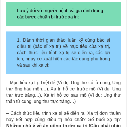
Lưu ý đối với người bệnh và gia đình trong
các bước chuẩn bị trước xạ trị:
1. Dành thời gian thảo luận kỹ cùng bác sĩ
điều trị (bác sĩ xạ trị) về mục tiêu của xạ trị,
cách thức liệu trình xạ trị sẽ diễn ra, các lợi
ích, nguy cơ xuất hiện các tác dụng phụ trong
và sau khi xạ trị:
– Mục tiêu xạ trị: Triệt để (Ví dụ: Ung thư cổ tử cung, Ung
thư ống hậu môn…). Xạ trị hỗ trợ trước mổ (Ví dụ: Ung
thư trực tràng…). Xạ trị hỗ trợ sau mổ (Ví dụ: Ung thư
thân tử cung, ung thư trực tràng…)
– Cách thức liệu trình xạ trị sẽ diễn ra: Xạ trị đơn thuần
hay kết hợp cùng điều trị hóa chất? Số buổi xạ trị?
Những chú ý về ăn uống trước xạ trị (Cần phải nhịn