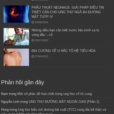
PHẪU THUẬT NEUHAUS: GIẢI PHÁP ĐIỀU TRỊ
TRIỆT CĂN CHO UNG THƯ NGÃ BA ĐƯỜNG
MẬT TUÝP IV
23/08/2024
Những điều bạn cần biết trước liệu trình xạ trị
vùng đầu – cổ
25/07/2022
ĐẠI CƯƠNG VỀ U HẮC TỐ HỆ TIÊU HÓA
27/06/2022
Phản hồi gần đây
Nam
trong
Một số phác đồ hoá chất trong ung thư cổ tử cung
Nguyễn Linh
trong
UNG THƯ ĐƯỜNG MẬT NGOÀI GAN (Phần 1)
Hùng
trong
Ung thư biểu mô đường bài xuất (TCC) vùng đài bể thận và