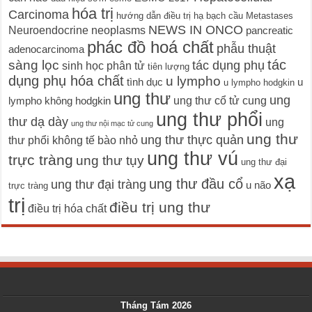
hóa trị
Carcinoma
hướng dẫn điều trị
hạ bạch cầu
Metastases
NEWS IN ONCO
Neuroendocrine neoplasms
pancreatic
phác đồ hoá chất
phẫu thuật
adenocarcinoma
tác
sàng lọc
tác dụng phụ
sinh học phân tử
tiên lượng
dụng phụ hóa chất
u lympho
tình dục
u
u lympho hodgkin
ung thư
ung
ung thư cổ tử cung
lympho không hodgkin
ung thư phổi
thư dạ dày
ung
ung thư nội mạc tử cung
ung thư
ung thư thực quản
thư phổi không tế bào nhỏ
ung thư vú
trực tràng
ung thư tụy
ung thư đại
xạ
ung thư đầu cổ
ung thư đại tràng
u não
trực tràng
trị
điều trị ung thư
điều trị hóa chất
Tháng Tám 2026