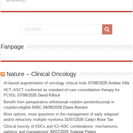
24/08/2021
Fanpage
Nature – Clinical Oncology
AI-based augmentation of oncology clinical trials
07/08/2026
Andrea Villa
HCT–ASCT confirmed as standard-of-care consolidation therapy for
PCNSL
07/08/2026
David Killock
Benefit from perioperative enfortumab vedotin–pembrolizumab in
cisplatin-eligible MIBC
04/08/2026
Diana Romero
More options, more questions in the management of early relapsed
and/or refractory multiple myeloma
31/07/2026
Carlyn Rose Tan
Clinical toxicity of ADCs and ICI–ADC combinations: mechanisms,
patterns and management
30/07/2026
Solange Peters