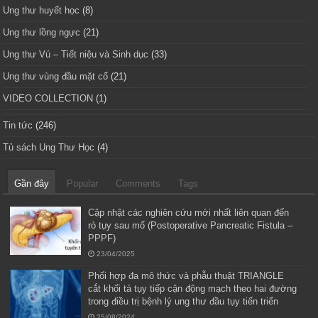
Ung thư huyết học
(8)
Ung thư lồng ngực
(21)
Ung thư Vú – Tiết niệu và Sinh dục
(33)
Ung thư vùng đầu mặt cổ
(21)
VIDEO COLLECTION
(1)
Tin tức
(246)
Tủ sách Ung Thư Học
(4)
Gần đây
Popular
Comments
Tags
Cập nhật các nghiên cứu mới nhất liên quan đến
rò tụy sau mổ (Postoperative Pancreatic Fistula –
PPPF)
23/04/2025
Phối hợp đa mô thức và phẫu thuật TRIANGLE
cắt khối tá tụy tiếp cận động mạch theo hai đường
trong điều trị bệnh lý ung thư đầu tụy tiến triển
25/08/2024