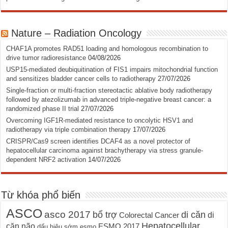
Nature – Radiation Oncology
CHAF1A promotes RAD51 loading and homologous recombination to
drive tumor radioresistance
04/08/2026
USP15-mediated deubiquitination of FIS1 impairs mitochondrial function
and sensitizes bladder cancer cells to radiotherapy
27/07/2026
Single-fraction or multi-fraction stereotactic ablative body radiotherapy
followed by atezolizumab in advanced triple-negative breast cancer: a
randomized phase II trial
27/07/2026
Overcoming IGF1R-mediated resistance to oncolytic HSV1 and
radiotherapy via triple combination therapy
17/07/2026
CRISPR/Cas9 screen identifies DCAF4 as a novel protector of
hepatocellular carcinoma against brachytherapy via stress granule-
dependent NRF2 activation
14/07/2026
Từ khóa phổ biến
ASCO
asco 2017
bổ trợ
di căn
di
Colorectal Cancer
Hepatocellular
căn não
ESMO 2017
dấu hiệu sớm
esmo