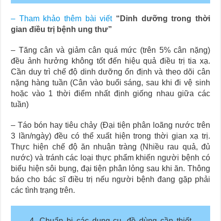
– Tham khảo thêm bài viết
“Dinh dưỡng trong thời
gian điều trị bệnh ung thư”
– Tăng cân và giảm cân quá mức (trên 5% cân nặng)
đều ảnh hưởng không tốt đến hiệu quả điều trị tia xạ.
Cần duy trì chế độ dinh dưỡng ổn định và theo dõi cân
nặng hàng tuần (Cân vào buổi sáng, sau khi đi vệ sinh
hoặc vào 1 thời điểm nhất định giống nhau giữa các
tuần)
– Táo bón hay tiêu chảy (Đại tiện phân loãng nước trên
3 lần/ngày) đều có thể xuất hiện trong thời gian xạ trị.
Thực hiện chế độ ăn nhuận tràng (Nhiều rau quả, đủ
nước) và tránh các loại thực phẩm khiến người bệnh có
biểu hiện sôi bụng, đại tiện phân lỏng sau khi ăn. Thông
báo cho bác sĩ điều trị nếu người bệnh đang gặp phải
các tình trạng trên.
4. Chuẩn bị các dụng cụ, đồ dùng cần thiết