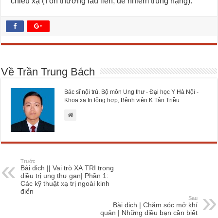
chiếu xạ (Tổn thương lâu liền, dễ nhiễm trùng nặng).
Về Trần Trung Bách
Bác sĩ nội trú. Bộ môn Ung thư - Đại học Y Hà Nội -
Khoa xạ trị tổng hợp, Bệnh viện K Tân Triều
Trước
Bài dịch || Vai trò XẠ TRỊ trong
điều trị ung thư gan| Phần 1:
Các kỹ thuật xạ trị ngoài kinh
điển
Sau
Bài dịch | Chăm sóc mở khí
quản | Những điều bạn cần biết