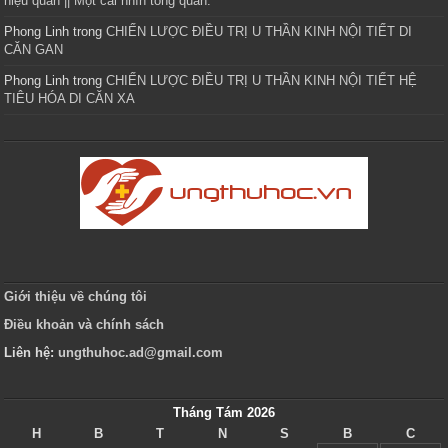
niệu quản || Một cái nhìn tổng quan.
Phong Linh
trong
CHIẾN LƯỢC ĐIỀU TRỊ U THẦN KINH NỘI TIẾT DI
CĂN GAN
Phong Linh
trong
CHIẾN LƯỢC ĐIỀU TRỊ U THẦN KINH NỘI TIẾT HỆ
TIÊU HÓA DI CĂN XA
Giới thiệu về chúng tôi
Điều khoản và chính sách
Liên hệ:
ungthuhoc.ad@gmail.com
Tháng Tám 2026
H
B
T
N
S
B
C