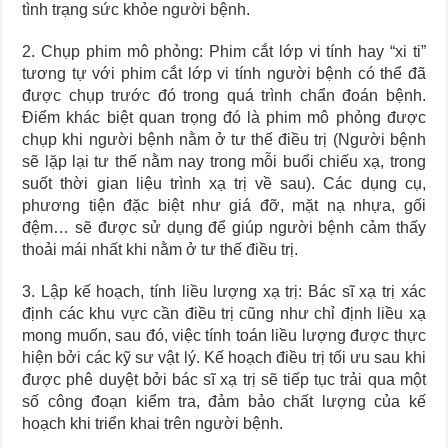
tình trạng sức khỏe người bệnh.
2. Chụp phim mô phỏng: Phim cắt lớp vi tính hay “xi ti”
tương tự với phim cắt lớp vi tính người bệnh có thể đã
được chụp trước đó trong quá trình chẩn đoán bệnh.
Điểm khác biệt quan trọng đó là phim mô phỏng được
chụp khi người bệnh nằm ở tư thế điều trị (Người bệnh
sẽ lặp lại tư thế nằm nay trong mỗi buổi chiếu xạ, trong
suốt thời gian liệu trình xạ trị về sau). Các dụng cụ,
phương tiện đặc biệt như giá đỡ, mặt nạ nhựa, gối
đệm… sẽ được sử dụng để giúp người bệnh cảm thấy
thoải mái nhất khi nằm ở tư thế điều trị.
3. Lập kế hoạch, tính liều lượng xạ trị: Bác sĩ xạ trị xác
định các khu vực cần điều trị cũng như chỉ định liều xạ
mong muốn, sau đó, việc tính toán liều lượng được thực
hiện bởi các kỹ sư vật lý. Kế hoạch điều trị tối ưu sau khi
được phê duyệt bởi bác sĩ xạ trị sẽ tiếp tục trải qua một
số công đoạn kiểm tra, đảm bảo chất lượng của kế
hoạch khi triển khai trên người bệnh.