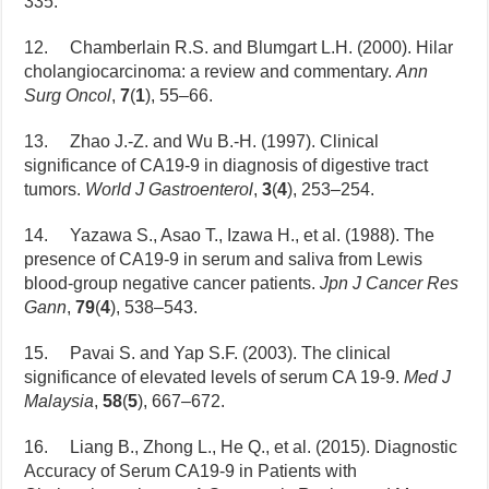
335.
12. Chamberlain R.S. and Blumgart L.H. (2000). Hilar
cholangiocarcinoma: a review and commentary.
Ann
Surg Oncol
,
7
(
1
), 55–66.
13. Zhao J.-Z. and Wu B.-H. (1997). Clinical
significance of CA19-9 in diagnosis of digestive tract
tumors.
World J Gastroenterol
,
3
(
4
), 253–254.
14. Yazawa S., Asao T., Izawa H., et al. (1988). The
presence of CA19-9 in serum and saliva from Lewis
blood-group negative cancer patients.
Jpn J Cancer Res
Gann
,
79
(
4
), 538–543.
15. Pavai S. and Yap S.F. (2003). The clinical
significance of elevated levels of serum CA 19-9.
Med J
Malaysia
,
58
(
5
), 667–672.
16. Liang B., Zhong L., He Q., et al. (2015). Diagnostic
Accuracy of Serum CA19-9 in Patients with