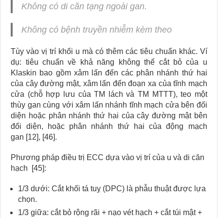
Không có di căn tạng ngoài gan.
Không có bệnh truyền nhiễm kèm theo
Tùy vào vị trí khối u mà có thêm các tiêu chuẩn khác. Ví
dụ: tiêu chuẩn về khả năng không thể cắt bỏ của u
Klaskin bao gồm xâm lấn đến các phân nhánh thứ hai
của cây đường mật, xâm lấn đến đoạn xa của tĩnh mạch
cửa (chỗ hợp lưu của TM lách và TM MTTT), teo một
thùy gan cùng với xâm lấn nhánh tĩnh mạch cửa bên đối
diện hoặc phân nhánh thứ hai của cây đường mật bên
đối diện, hoặc phân nhánh thứ hai của động mạch
gan [12], [46].
Phương pháp điều trị ECC dựa vào vị trí của u và di căn
hạch [45]:
1/3 dưới: Cắt khối tá tuỵ (DPC) là phẫu thuật được lựa
chọn.
1/3 giữa: cắt bỏ rộng rãi + nạo vét hạch + cắt túi mật +