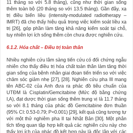
11 tháng so với 5.8 tháng), cũng như thời gian sống
thêm toàn bộ (20 tháng so với 13.5 tháng). Gần đây, xạ
trị điều biến liều (intensity-modulated radiotherapy –
IMRT) đã cho thấy hiệu quả trong việc kiểm soát liều xạ
trị [26], góp phần làm tăng khả năng kiểm soát tại chỗ,
tuy nhiên lợi ích sống thêm còn chưa được nghiên cứu.
6.1.2. Hóa chất – Điều trị toàn thân
Nhiều nghiên cứu lâm sàng tiến cứu có đối chứng ngẫu
nhiên cho thấy điều trị hóa chất toàn thân làm tăng thời
gian sống của bệnh nhân giai đoạn tiến triển so với việc
chăm sóc giảm nhẹ [27], [28]. Nghiên cứu pha III mang
tên ABC-02 của Anh đưa ra phác đồ tiêu chuẩn của
UTĐM là Cisplatin/Gemcitabine (Mức độ bằng chứng
I,A), đạt dược thời gian sống thêm trung vị là 11.7 tháng
so với 8.1 tháng của phác đồ Gemcitabine đơn thuần
(95% CI: 0.53-0.79; P<0.001) [29], kết quả cũng tương tự
với một thử nghiêm pha II tại Nhật Bản [30]. Một phân
tích tổng quan tập hợp kết quả các nghiên cứu này cho
thấy lợi ích của phác đồ kết hợp này là độc lập với các