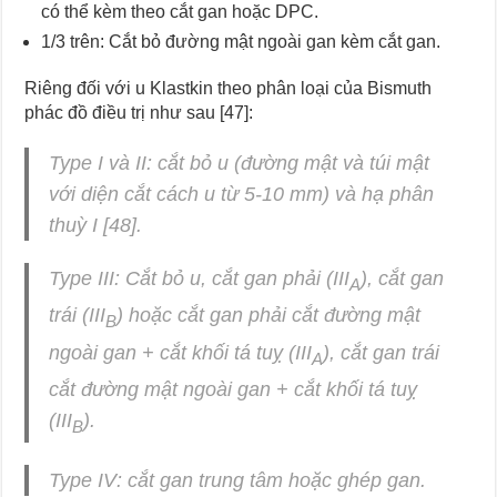
có thể kèm theo cắt gan hoặc DPC.
1/3 trên: Cắt bỏ đường mật ngoài gan kèm cắt gan.
Riêng đối với u Klastkin theo phân loại của Bismuth
phác đồ điều trị như sau [47]:
Type I và II: cắt bỏ u (đường mật và túi mật
với diện cắt cách u từ 5-10 mm) và hạ phân
thuỳ I [48].
Type III: Cắt bỏ u, cắt gan phải (III
), cắt gan
A
trái (III
) hoặc cắt gan phải cắt đường mật
B
ngoài gan + cắt khối tá tuỵ (III
), cắt gan trái
A
cắt đường mật ngoài gan + cắt khối tá tuỵ
(III
).
B
Type IV: cắt gan trung tâm hoặc ghép gan.