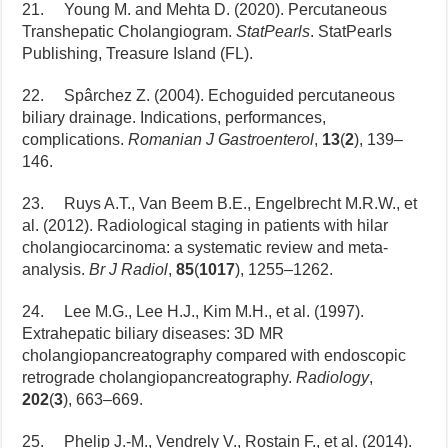
21. Young M. and Mehta D. (2020). Percutaneous
Transhepatic Cholangiogram.
StatPearls
. StatPearls
Publishing, Treasure Island (FL).
22. Spârchez Z. (2004). Echoguided percutaneous
biliary drainage. Indications, performances,
complications.
Romanian J Gastroenterol
,
13
(
2
), 139–
146.
23. Ruys A.T., Van Beem B.E., Engelbrecht M.R.W., et
al. (2012). Radiological staging in patients with hilar
cholangiocarcinoma: a systematic review and meta-
analysis.
Br J Radiol
,
85
(
1017
), 1255–1262.
24. Lee M.G., Lee H.J., Kim M.H., et al. (1997).
Extrahepatic biliary diseases: 3D MR
cholangiopancreatography compared with endoscopic
retrograde cholangiopancreatography.
Radiology
,
202
(
3
), 663–669.
25. Phelip J.-M., Vendrely V., Rostain F., et al. (2014).