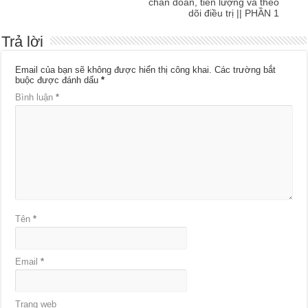
chẩn đoán, tiên lượng và theo
dõi điều trị || PHẦN 1
Trả lời
Email của bạn sẽ không được hiển thị công khai.
Các trường bắt
buộc được đánh dấu
*
Bình luận
*
Tên
*
Email
*
Trang web