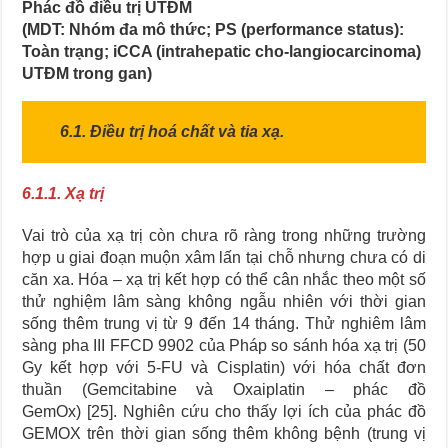
Phác đồ điều trị UTĐM
(MDT: Nhóm đa mô thức; PS (performance status):
Toàn trạng; iCCA (intrahepatic cho-langiocarcinoma)
UTĐM trong gan)
6.1. Điều trị hoá chất và tia xạ.
6.1.1. Xạ trị
Vai trò của xạ trị còn chưa rõ ràng trong những trường
hợp u giai đoạn muộn xâm lấn tại chỗ nhưng chưa có di
căn xa. Hóa – xạ trị kết hợp có thể cân nhắc theo một số
thử nghiệm lâm sàng không ngẫu nhiên với thời gian
sống thêm trung vị từ 9 đến 14 tháng. Thử nghiêm lâm
sàng pha III FFCD 9902 của Pháp so sánh hóa xạ trị (50
Gy kết hợp với 5-FU và Cisplatin) với hóa chất đơn
thuần (Gemcitabine và Oxaiplatin – phác đồ
GemOx) [25]. Nghiên cứu cho thấy lợi ích của phác đồ
GEMOX trên thời gian sống thêm không bệnh (trung vị