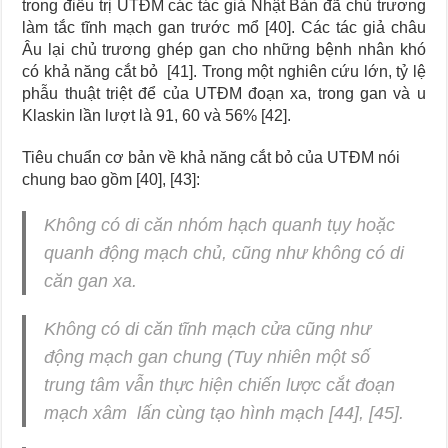
trong điều trị UTĐM các tác giả Nhật Bản đã chủ trương
làm tắc tĩnh mạch gan trước mổ [40]. Các tác giả châu
Âu lại chủ trương ghép gan cho những bệnh nhân khó
có khả năng cắt bỏ [41]. Trong một nghiên cứu lớn, tỷ lệ
phẫu thuật triệt để của UTĐM đoạn xa, trong gan và u
Klaskin lần lượt là 91, 60 và 56% [42].
Tiêu chuẩn cơ bản về khả năng cắt bỏ của UTĐM nói
chung bao gồm [40], [43]:
Không có di căn nhóm hạch quanh tụy hoặc
quanh động mạch chủ, cũng như không có di
căn gan xa.
Không có di căn tĩnh mạch cửa cũng như
động mạch gan chung (Tuy nhiên một số
trung tâm vẫn thực hiện chiến lược cắt đoạn
mạch xâm lấn cùng tạo hình mạch [44], [45].