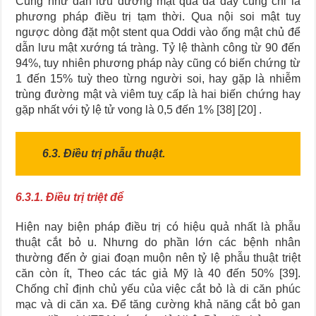
Cũng như dẫn lưu đường mật qua da đây cũng chỉ là
phương pháp điều trị tạm thời. Qua nội soi mật tuỵ
ngược dòng đặt một stent qua Oddi vào ống mật chủ để
dẫn lưu mật xướng tá tràng. Tỷ lệ thành công từ 90 đến
94%, tuy nhiên phương pháp này cũng có biến chứng từ
1 đến 15% tuỳ theo từng người soi, hay gặp là nhiễm
trùng đường mật và viêm tuỵ cấp là hai biến chứng hay
gặp nhất với tỷ lệ tử vong là 0,5 đến 1% [38] [20] .
6.3. Điều trị phẫu thuật.
6.3.1. Điều trị triệt để
Hiện nay biện pháp điều trị có hiệu quả nhất là phẫu
thuật cắt bỏ u. Nhưng do phần lớn các bệnh nhân
thường đến ở giai đoạn muộn nên tỷ lệ phẫu thuật triệt
căn còn ít, Theo các tác giả Mỹ là 40 đến 50% [39].
Chống chỉ định chủ yếu của việc cắt bỏ là di căn phúc
mạc và di căn xa. Để tăng cường khả năng cắt bỏ gan