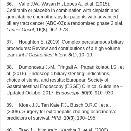
36. Valle J.W., Wasan H., Lopes A., et al. (2015).
Cediranib or placebo in combination with cisplatin and
gemcitabine chemotherapy for patients with advanced
biliary tract cancer (ABC-03): a randomised phase 2 trial.
Lancet Oncol
,
16
(
8
), 967–978.
37. Houghton E. (2019). Complex percutaneous biliary
procedures: Review and contributions of a high volume
team.
Int J Gastrointest Interv
,
8
(
1
), 10–19.
38. Dumonceau J.-M., Tringali A., Papanikolaou I.S., et
al. (2018). Endoscopic biliary stenting: indications,
choice of stents, and results: European Society of
Gastrointestinal Endoscopy (ESGE) Clinical Guideline –
Updated October 2017.
Endoscopy
,
50
(
9
), 910–930.
39. Kloek J.J., Ten Kate F.J., Busch O.R.C., et al.
(2008). Surgery for extrahepatic cholangiocarcinoma:
predictors of survival.
HPB
,
10
(
3
), 190–195.
40. Tsao J.I., Nimura Y., Kamiya J., et al. (2000).