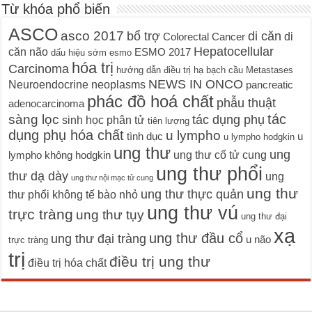
Từ khóa phổ biến
ASCO
asco 2017
bổ trợ
di căn
di
Colorectal Cancer
Hepatocellular
căn não
ESMO 2017
dấu hiệu sớm
esmo
hóa trị
Carcinoma
hướng dẫn điều trị
hạ bạch cầu
Metastases
NEWS IN ONCO
Neuroendocrine neoplasms
pancreatic
phác đồ hoá chất
phẫu thuật
adenocarcinoma
tác
sàng lọc
tác dụng phụ
sinh học phân tử
tiên lượng
dụng phụ hóa chất
u lympho
tình dục
u
u lympho hodgkin
ung thư
ung
ung thư cổ tử cung
lympho không hodgkin
ung thư phổi
thư dạ dày
ung
ung thư nội mạc tử cung
ung thư
ung thư thực quản
thư phổi không tế bào nhỏ
ung thư vú
trực tràng
ung thư tụy
ung thư đại
xạ
ung thư đầu cổ
ung thư đại tràng
u não
trực tràng
trị
điều trị ung thư
điều trị hóa chất