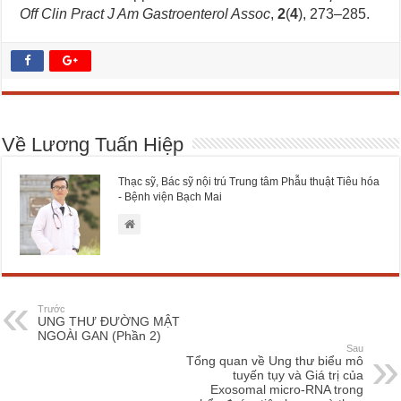
Off Clin Pract J Am Gastroenterol Assoc
,
2
(
4
), 273–285.
Về Lương Tuấn Hiệp
Thạc sỹ, Bác sỹ nội trú Trung tâm Phẫu thuật Tiêu hóa
- Bệnh viện Bạch Mai
Trước
UNG THƯ ĐƯỜNG MẬT
NGOÀI GAN (Phần 2)
Sau
Tổng quan về Ung thư biểu mô
tuyến tụy và Giá trị của
Exosomal micro-RNA trong