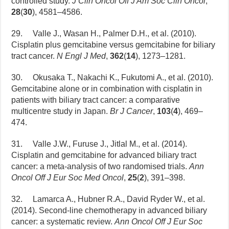
controlled study.
J Clin Oncol Off J Am Soc Clin Oncol
,
28
(
30
), 4581–4586.
29. Valle J., Wasan H., Palmer D.H., et al. (2010).
Cisplatin plus gemcitabine versus gemcitabine for biliary
tract cancer.
N Engl J Med
,
362
(
14
), 1273–1281.
30. Okusaka T., Nakachi K., Fukutomi A., et al. (2010).
Gemcitabine alone or in combination with cisplatin in
patients with biliary tract cancer: a comparative
multicentre study in Japan.
Br J Cancer
,
103
(
4
), 469–
474.
31. Valle J.W., Furuse J., Jitlal M., et al. (2014).
Cisplatin and gemcitabine for advanced biliary tract
cancer: a meta-analysis of two randomised trials.
Ann
Oncol Off J Eur Soc Med Oncol
,
25
(
2
), 391–398.
32. Lamarca A., Hubner R.A., David Ryder W., et al.
(2014). Second-line chemotherapy in advanced biliary
cancer: a systematic review.
Ann Oncol Off J Eur Soc