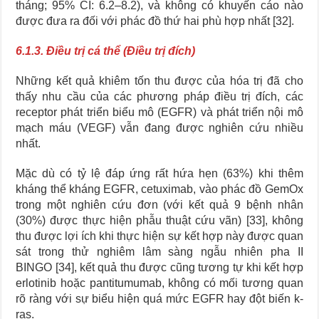
tháng; 95% CI: 6.2–8.2), và không có khuyến cáo nào
được đưa ra đối với phác đồ thứ hai phù hợp nhất [32].
6.1.3. Điều trị cá thể (Điều trị đích)
Những kết quả khiêm tốn thu được của hóa trị đã cho
thấy nhu cầu của các phương pháp điều trị đích, các
receptor phát triển biểu mô (EGFR) và phát triển nội mô
mạch máu (VEGF) vẫn đang được nghiên cứu nhiều
nhất.
Mặc dù có tỷ lệ đáp ứng rất hứa hẹn (63%) khi thêm
kháng thể kháng EGFR, cetuximab, vào phác đồ GemOx
trong một nghiên cứu đơn (với kết quả 9 bệnh nhân
(30%) được thực hiện phẫu thuật cứu vãn) [33], không
thu được lợi ích khi thực hiện sự kết hợp này được quan
sát trong thử nghiêm lâm sàng ngẫu nhiên pha II
BINGO [34], kết quả thu được cũng tương tự khi kết hợp
erlotinib hoặc pantitumumab, không có mối tương quan
rõ ràng với sự biểu hiện quá mức EGFR hay đột biến k-
ras.