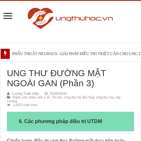
PHẪU THUẬT NEUHAUS: GIẢI PHÁP ĐIỀU TRỊ TRIỆT CĂN CHO UNG
Những điều bạn cần biết trước liệu trình xạ trị vùng đầu – cổ
ĐẠI CƯƠNG VỀ U HẮC TỐ HỆ TIÊU HÓA
UNG THƯ ĐƯỜNG MẬT
NGOÀI GAN (Phần 3)
Lương Tuấn Hiệp
02/05/2020
Dành cho nhân viên y tế
,
Tin tức
,
Ung thư hệ tiêu hoá
,
Ung thư học đại
cương
1,620 Lượt xem
6. Các phương pháp điều trị UTDM
Chiến lược điều trị ung thư đường mật dựa trên toàn