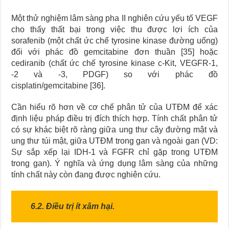
Một thử nghiệm lâm sàng pha II nghiên cứu yếu tố VEGF
cho thấy thất bại trong việc thu được lợi ích của
sorafenib (một chất ức chế tyrosine kinase đường uống)
đối với phác đồ gemcitabine đơn thuần [35] hoặc
cediranib (chất ức chế tyrosine kinase c-Kit, VEGFR-1,
-2 và -3, PDGF) so với phác đồ
cisplatin/gemcitabine [36].
Cần hiểu rõ hơn về cơ chế phân tử của UTĐM để xác
định liệu pháp điều trị đích thích hợp. Tính chất phân tử
có sự khác biệt rõ ràng giữa ung thư cây đường mật và
ung thư túi mật, giữa UTĐM trong gan và ngoài gan (VD:
Sự sắp xếp lại IDH-1 và FGFR chỉ gặp trong UTĐM
trong gan). Ý nghĩa và ứng dụng lâm sàng của những
tính chất này còn đang được nghiên cứu.
6.2. Điều trị ít xâm hại.