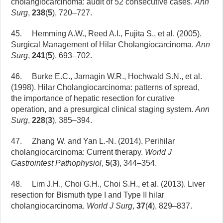
cholangiocarcinoma: audit of 52 consecutive cases.
Ann
Surg
,
238
(
5
), 720–727.
45. Hemming A.W., Reed A.I., Fujita S., et al. (2005).
Surgical Management of Hilar Cholangiocarcinoma.
Ann
Surg
,
241
(
5
), 693–702.
46. Burke E.C., Jarnagin W.R., Hochwald S.N., et al.
(1998). Hilar Cholangiocarcinoma: patterns of spread,
the importance of hepatic resection for curative
operation, and a presurgical clinical staging system.
Ann
Surg
,
228
(
3
), 385–394.
47. Zhang W. and Yan L.-N. (2014). Perihilar
cholangiocarcinoma: Current therapy.
World J
Gastrointest Pathophysiol
,
5
(
3
), 344–354.
48. Lim J.H., Choi G.H., Choi S.H., et al. (2013). Liver
resection for Bismuth type I and Type II hilar
cholangiocarcinoma.
World J Surg
,
37
(
4
), 829–837.