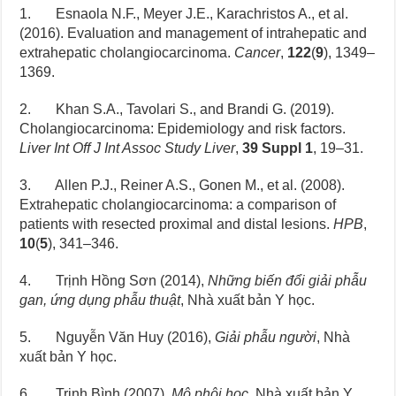
1. Esnaola N.F., Meyer J.E., Karachristos A., et al.
(2016). Evaluation and management of intrahepatic and
extrahepatic cholangiocarcinoma.
Cancer
,
122
(
9
), 1349–
1369.
2. Khan S.A., Tavolari S., and Brandi G. (2019).
Cholangiocarcinoma: Epidemiology and risk factors.
Liver Int Off J Int Assoc Study Liver
,
39 Suppl 1
, 19–31.
3. Allen P.J., Reiner A.S., Gonen M., et al. (2008).
Extrahepatic cholangiocarcinoma: a comparison of
patients with resected proximal and distal lesions.
HPB
,
10
(
5
), 341–346.
4. Trịnh Hồng Sơn (2014),
Những biến đổi giải phẫu
gan, ứng dụng phẫu thuật
, Nhà xuất bản Y học.
5. Nguyễn Văn Huy (2016),
Giải phẫu người
, Nhà
xuất bản Y học.
6. Trịnh Bình (2007),
Mô phôi học
, Nhà xuất bản Y