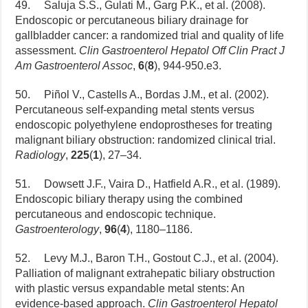
49. Saluja S.S., Gulati M., Garg P.K., et al. (2008).
Endoscopic or percutaneous biliary drainage for
gallbladder cancer: a randomized trial and quality of life
assessment.
Clin Gastroenterol Hepatol Off Clin Pract J
Am Gastroenterol Assoc
,
6
(
8
), 944-950.e3.
50. Piñol V., Castells A., Bordas J.M., et al. (2002).
Percutaneous self-expanding metal stents versus
endoscopic polyethylene endoprostheses for treating
malignant biliary obstruction: randomized clinical trial.
Radiology
,
225
(
1
), 27–34.
51. Dowsett J.F., Vaira D., Hatfield A.R., et al. (1989).
Endoscopic biliary therapy using the combined
percutaneous and endoscopic technique.
Gastroenterology
,
96
(
4
), 1180–1186.
52. Levy M.J., Baron T.H., Gostout C.J., et al. (2004).
Palliation of malignant extrahepatic biliary obstruction
with plastic versus expandable metal stents: An
evidence-based approach.
Clin Gastroenterol Hepatol