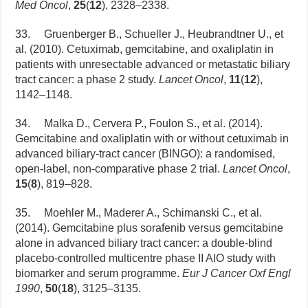
Med Oncol
,
25
(
12
), 2328–2338.
33. Gruenberger B., Schueller J., Heubrandtner U., et
al. (2010). Cetuximab, gemcitabine, and oxaliplatin in
patients with unresectable advanced or metastatic biliary
tract cancer: a phase 2 study.
Lancet Oncol
,
11
(
12
),
1142–1148.
34. Malka D., Cervera P., Foulon S., et al. (2014).
Gemcitabine and oxaliplatin with or without cetuximab in
advanced biliary-tract cancer (BINGO): a randomised,
open-label, non-comparative phase 2 trial.
Lancet Oncol
,
15
(
8
), 819–828.
35. Moehler M., Maderer A., Schimanski C., et al.
(2014). Gemcitabine plus sorafenib versus gemcitabine
alone in advanced biliary tract cancer: a double-blind
placebo-controlled multicentre phase II AIO study with
biomarker and serum programme.
Eur J Cancer Oxf Engl
1990
,
50
(
18
), 3125–3135.