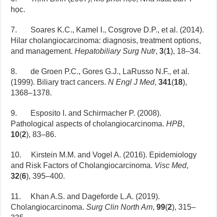
học.
7. Soares K.C., Kamel I., Cosgrove D.P., et al. (2014).
Hilar cholangiocarcinoma: diagnosis, treatment options,
and management.
Hepatobiliary Surg Nutr
,
3
(
1
), 18–34.
8. de Groen P.C., Gores G.J., LaRusso N.F., et al.
(1999). Biliary tract cancers.
N Engl J Med
,
341
(
18
),
1368–1378.
9. Esposito I. and Schirmacher P. (2008).
Pathological aspects of cholangiocarcinoma.
HPB
,
10
(
2
), 83–86.
10. Kirstein M.M. and Vogel A. (2016). Epidemiology
and Risk Factors of Cholangiocarcinoma.
Visc Med
,
32
(
6
), 395–400.
11. Khan A.S. and Dageforde L.A. (2019).
Cholangiocarcinoma.
Surg Clin North Am
,
99
(
2
), 315–