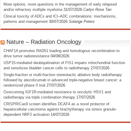
More options, more questions in the management of early relapsed
and/or refractory multiple myeloma
31/07/2026
Carlyn Rose Tan
Clinical toxicity of ADCs and ICI–ADC combinations: mechanisms,
patterns and management
30/07/2026
Solange Peters
Nature – Radiation Oncology
CHAF1A promotes RAD51 loading and homologous recombination to
drive tumor radioresistance
04/08/2026
USP15-mediated deubiquitination of FIS1 impairs mitochondrial function
and sensitizes bladder cancer cells to radiotherapy
27/07/2026
Single-fraction or multi-fraction stereotactic ablative body radiotherapy
followed by atezolizumab in advanced triple-negative breast cancer: a
randomized phase II trial
27/07/2026
Overcoming IGF1R-mediated resistance to oncolytic HSV1 and
radiotherapy via triple combination therapy
17/07/2026
CRISPR/Cas9 screen identifies DCAF4 as a novel protector of
hepatocellular carcinoma against brachytherapy via stress granule-
dependent NRF2 activation
14/07/2026