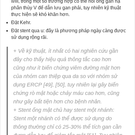
II/III, trong một số trường hợp có thể nối ống gan hạ
phân thùy V để dẫn lưu gan phải, tuy nhiên kỹ thuật
thực hiện sẽ khó khăn hơn.
Đặt Kehr.
Đặt stent qua u: đây là phương pháp ngày càng được
sử dụng rộng rãi.
+ Về kỹ thuật, ít nhất có hai nghiên cứu gần
đây cho thấy hiệu quả thông tắc cao hơn
cũng như ít biến chứng viêm đường mật hơn
của nhóm can thiệp qua da so với nhóm sử
dụng ERCP [49], [50], tuy nhiên lại gây biến
chứng rò mật hoặc chảy máu cao hơn, cũng
như gây bất tiện hơn cho bệnh nhân.
+ Stent ống mật chủ hay stent một nhánh:
Stent một nhánh có thể được sử dụng do
thông thường chỉ có 25-30% thể tích gan cần