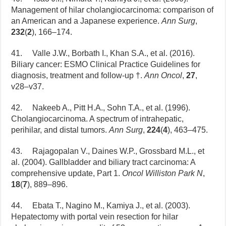
Management of hilar cholangiocarcinoma: comparison of
an American and a Japanese experience.
Ann Surg
,
232
(
2
), 166–174.
41. Valle J.W., Borbath I., Khan S.A., et al. (2016).
Biliary cancer: ESMO Clinical Practice Guidelines for
diagnosis, treatment and follow-up †.
Ann Oncol
,
27
,
v28–v37.
42. Nakeeb A., Pitt H.A., Sohn T.A., et al. (1996).
Cholangiocarcinoma. A spectrum of intrahepatic,
perihilar, and distal tumors.
Ann Surg
,
224
(
4
), 463–475.
43. Rajagopalan V., Daines W.P., Grossbard M.L., et
al. (2004). Gallbladder and biliary tract carcinoma: A
comprehensive update, Part 1.
Oncol Williston Park N
,
18
(
7
), 889–896.
44. Ebata T., Nagino M., Kamiya J., et al. (2003).
Hepatectomy with portal vein resection for hilar