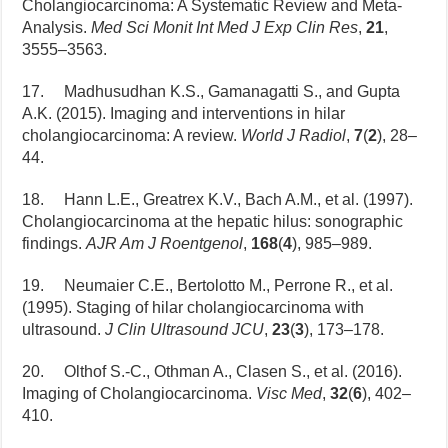
Cholangiocarcinoma: A Systematic Review and Meta-
Analysis.
Med Sci Monit Int Med J Exp Clin Res
,
21
,
3555–3563.
17. Madhusudhan K.S., Gamanagatti S., and Gupta
A.K. (2015). Imaging and interventions in hilar
cholangiocarcinoma: A review.
World J Radiol
,
7
(
2
), 28–
44.
18. Hann L.E., Greatrex K.V., Bach A.M., et al. (1997).
Cholangiocarcinoma at the hepatic hilus: sonographic
findings.
AJR Am J Roentgenol
,
168
(
4
), 985–989.
19. Neumaier C.E., Bertolotto M., Perrone R., et al.
(1995). Staging of hilar cholangiocarcinoma with
ultrasound.
J Clin Ultrasound JCU
,
23
(
3
), 173–178.
20. Olthof S.-C., Othman A., Clasen S., et al. (2016).
Imaging of Cholangiocarcinoma.
Visc Med
,
32
(
6
), 402–
410.