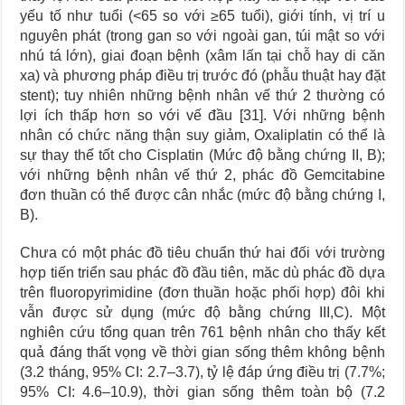
yếu tố như tuổi (<65 so với ≥65 tuổi), giới tính, vị trí u
nguyên phát (trong gan so với ngoài gan, túi mật so với
nhú tá lớn), giai đoạn bệnh (xâm lấn tại chỗ hay di căn
xa) và phương pháp điều trị trước đó (phẫu thuật hay đặt
stent); tuy nhiên những bệnh nhân vế thứ 2 thường có
lợi ích thấp hơn so với vế đầu [31]. Với những bệnh
nhân có chức năng thận suy giảm, Oxaliplatin có thể là
sự thay thế tốt cho Cisplatin (Mức độ bằng chứng II, B);
với những bệnh nhân vế thứ 2, phác đồ Gemcitabine
đơn thuần có thể được cân nhắc (mức độ bằng chứng I,
B).
Chưa có một phác đồ tiêu chuẩn thứ hai đối với trường
hợp tiến triển sau phác đồ đầu tiên, măc dù phác đồ dựa
trên fluoropyrimidine (đơn thuần hoặc phối hợp) đôi khi
vẫn được sử dụng (mức độ bằng chứng III,C). Một
nghiên cứu tổng quan trên 761 bệnh nhân cho thấy kết
quả đáng thất vọng về thời gian sống thêm không bệnh
(3.2 tháng, 95% CI: 2.7–3.7), tỷ lệ đáp ứng điều trị (7.7%;
95% CI: 4.6–10.9), thời gian sống thêm toàn bộ (7.2