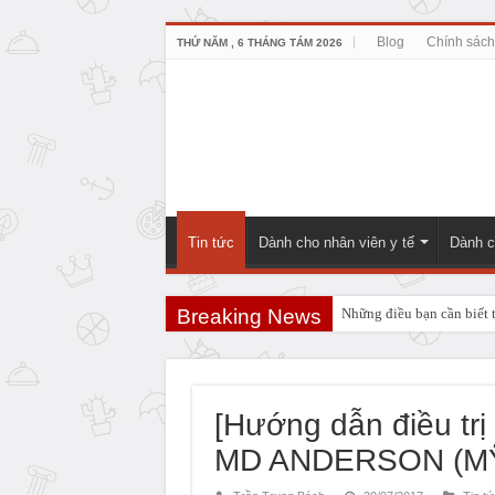
Blog
Chính sách
THỨ NĂM , 6 THÁNG TÁM 2026
Tin tức
Dành cho nhân viên y tế
Dành c
Breaking News
Những điều bạn cần biết t
ĐẠI CƯƠNG VỀ U HẮC 
Bài giảng: Chẩn đoán sớ
[Hướng dẫn điều t
MD ANDERSON (M