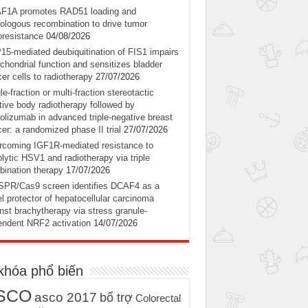
F1A promotes RAD51 loading and
logous recombination to drive tumor
oresistance
04/08/2026
5-mediated deubiquitination of FIS1 impairs
chondrial function and sensitizes bladder
er cells to radiotherapy
27/07/2026
le-fraction or multi-fraction stereotactic
tive body radiotherapy followed by
olizumab in advanced triple-negative breast
er: a randomized phase II trial
27/07/2026
coming IGF1R-mediated resistance to
lytic HSV1 and radiotherapy via triple
ination therapy
17/07/2026
SPR/Cas9 screen identifies DCAF4 as a
l protector of hepatocellular carcinoma
nst brachytherapy via stress granule-
ndent NRF2 activation
14/07/2026
khóa phổ biến
SCO
asco 2017
bổ trợ
Colorectal