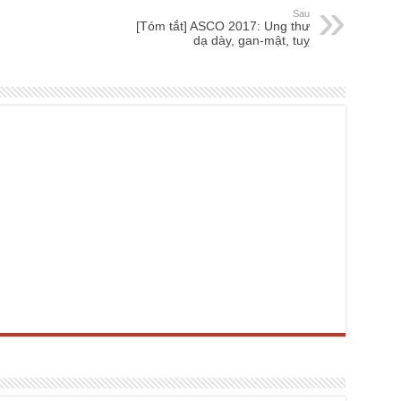
Sau
[Tóm tắt] ASCO 2017: Ung thư
dạ dày, gan-mật, tuỵ