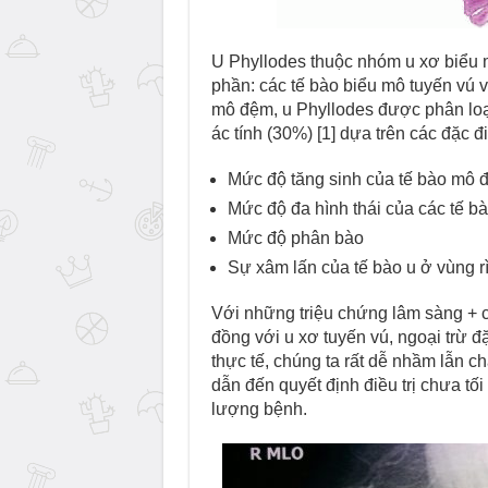
U Phyllodes thuộc nhóm u xơ biểu mô
phần: các tế bào biểu mô tuyến vú 
mô đệm, u Phyllodes được phân loại
ác tính (30%) [1] dựa trên các đặc đ
Mức độ tăng sinh của tế bào mô 
Mức độ đa hình thái của các tế b
Mức độ phân bào
Sự xâm lấn của tế bào u ở vùng rì
Với những triệu chứng lâm sàng + 
đồng với u xơ tuyến vú, ngoại trừ 
thực tế, chúng ta rất dễ nhầm lẫn c
dẫn đến quyết định điều trị chưa tối
lượng bệnh.