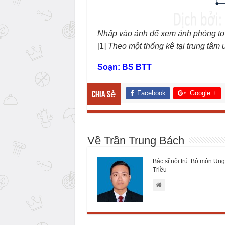
Nhấp vào ảnh để xem ảnh phóng to
[1]
Theo một thống kê tại trung t
Soạn: BS BTT
Facebook
Google +
Chia sẻ
Về Trần Trung Bách
Bác sĩ nội trú. Bộ môn Ung
Triều