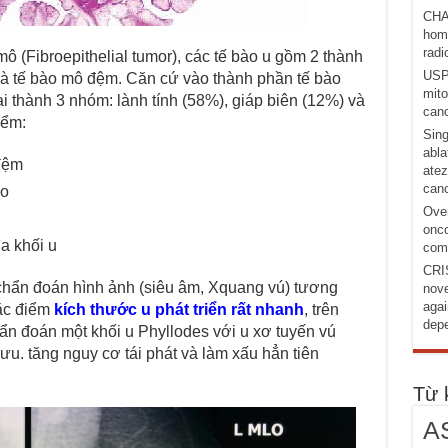
CHA
homo
radi
 (Fibroepithelial tumor), các tế bào u gồm 2 thành
USP1
và tế bào mô đệm. Căn cứ vào thành phần tế bào
mito
 thành 3 nhóm: lành tính (58%), giáp biên (12%) và
canc
iểm:
Sing
abla
đệm
atez
canc
ào
Over
onco
a khối u
comb
CRI
chẩn đoán hình ảnh (siêu âm, Xquang vú) tương
nove
agai
đặc điểm
kích thước u phát triển rất nhanh
, trên
depe
hẩn đoán một khối u Phyllodes với u xơ tuyến vú
 ưu. tăng nguy cơ tái phát và làm xấu hẳn tiên
Từ 
A