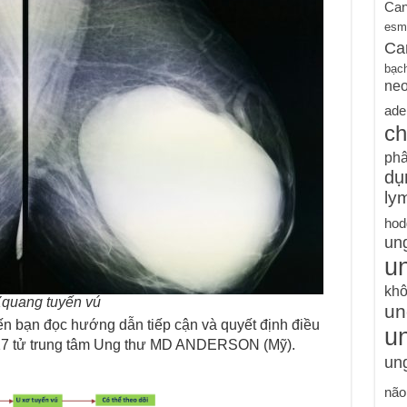
Can
esm
Ca
bạc
ne
ade
ch
phâ
dụ
ly
hod
un
un
khô
 Xquang tuyến vú
un
đến bạn đọc hướng dẫn tiếp cận và quyết định điều
u
2017 tử trung tâm Ung thư MD ANDERSON (Mỹ).
ung
não