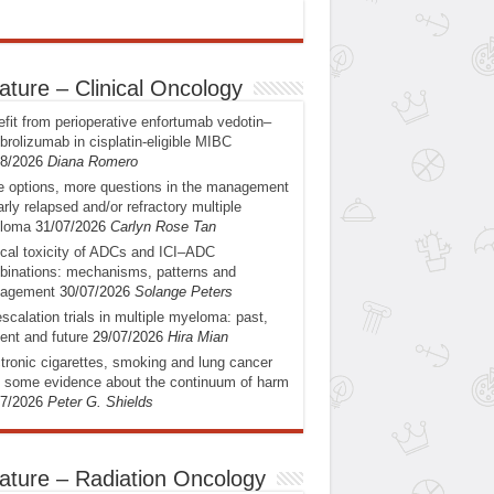
ature – Clinical Oncology
fit from perioperative enfortumab vedotin–
rolizumab in cisplatin-eligible MIBC
08/2026
Diana Romero
 options, more questions in the management
arly relapsed and/or refractory multiple
loma
31/07/2026
Carlyn Rose Tan
ical toxicity of ADCs and ICI–ADC
inations: mechanisms, patterns and
agement
30/07/2026
Solange Peters
scalation trials in multiple myeloma: past,
ent and future
29/07/2026
Hira Mian
tronic cigarettes, smoking and lung cancer
: some evidence about the continuum of harm
07/2026
Peter G. Shields
ature – Radiation Oncology