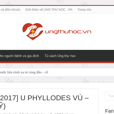
 và điều khoản
Giới thiệu về UNG THƯ HOC . VN
Trang chủ
ho người bệnh và gia đình
Tủ sách Ung thư học
rước liệu trình xạ trị vùng đầu – cổ
TỐ HỆ TIÊU HÓA
m ung thư thực quản
rị 2017] U PHYLLODES VÚ –
Ỹ)
Fan