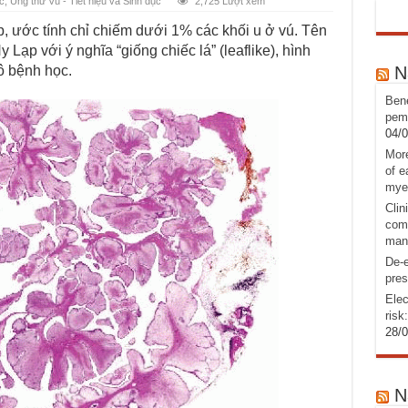
́c
,
Ung thư Vú - Tiết niệu và Sinh dục
2,725 Lượt xem
p, ước tính chỉ chiếm dưới 1% các khối u ở vú. Tên
 Lạp với ý nghĩa “giống chiếc lá” (leaflike), hình
ô bệnh học.
N
Bene
pemb
04/
More
of e
mye
Clin
comb
man
De-e
pres
Elec
risk
28/
N