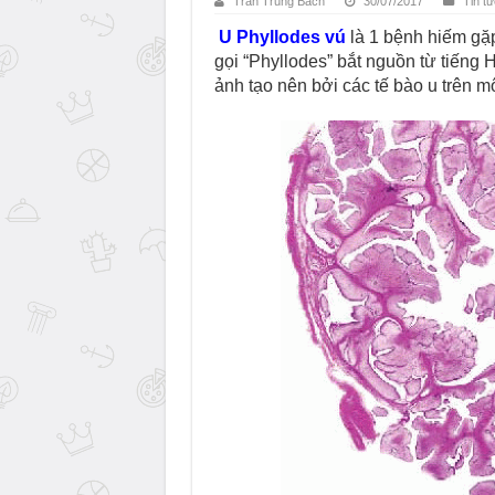
Trần Trung Bách
30/07/2017
Tin tư
U Phyllodes vú
là 1 bệnh hiếm gặ
gọi “Phyllodes” bắt nguồn từ tiếng Hy
ảnh tạo nên bởi các tế bào u trên m