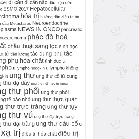
di căn
di căn não
cer
dấu hiệu sớm
Hepatocellular
ESMO 2017
o
hóa trị
rcinoma
hướng dẫn điều trị
hạ
Neuroendocrine
h cầu
Metastases
NEWS IN ONCO
oplasms
pancreatic
phác đồ hoá
nocarcinoma
ất
sàng lọc
phẫu thuật
sinh học
tác
tác dụng phụ
n tử
tiên lượng
ng phụ hóa chất
u
tình dục
mpho
u lympho không
u lympho hodgkin
ung thư
ung thư cổ tử cung
gkin
g thư dạ dày
ung thư nội mạc tử cung
g thư phổi
ung thư phổi
ung thư thực quản
ng tế bào nhỏ
g thư trực tràng
ung thư tụy
ng thư vú
ung thư đại trực tràng
ung thư đầu cổ
 thư đại tràng
u
xạ trị
điều trị
điều trị hóa chất