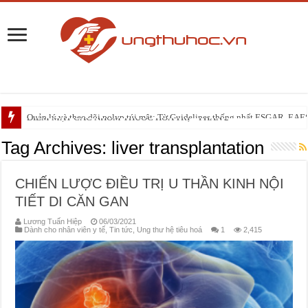
Quản lý và theo dõi polyp túi mật: Từ Guidelines thống nhất ESGAR, EA
ĐIỂM MẶT CÁC NHÓM THUỐC HÓA TRỊ – PHẦN 2
Cắt toàn bộ mạc treo trực tràng (TME): Lịch sử, hiện tại và tương lai
Tag Archives:
liver transplantation
CHIẾN LƯỢC ĐIỀU TRỊ U THẦN KINH NỘI
TIẾT DI CĂN GAN
Lương Tuấn Hiệp
06/03/2021
Dành cho nhân viên y tế
,
Tin tức
,
Ung thư hệ tiêu hoá
1
2,415