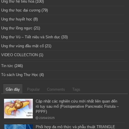
Ung thư hệ tiêu hoá
(100)
Ung thư học đại cương
(79)
Ung thư huyết học
(8)
Ung thư lồng ngực
(21)
Ung thư Vú – Tiết niệu và Sinh dục
(33)
Ung thư vùng đầu mặt cổ
(21)
VIDEO COLLECTION
(1)
Tin tức
(246)
Tủ sách Ung Thư Học
(4)
Gần đây
Popular
Comments
Tags
Cập nhật các nghiên cứu mới nhất liên quan đến
rò tụy sau mổ (Postoperative Pancreatic Fistula –
PPPF)
23/04/2025
Phối hợp đa mô thức và phẫu thuật TRIANGLE