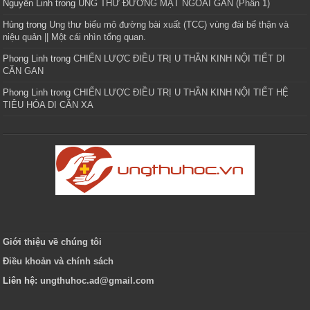
Nguyễn Linh
trong
UNG THƯ ĐƯỜNG MẬT NGOÀI GAN (Phần 1)
Hùng
trong
Ung thư biểu mô đường bài xuất (TCC) vùng đài bể thận và
niệu quản || Một cái nhìn tổng quan.
Phong Linh
trong
CHIẾN LƯỢC ĐIỀU TRỊ U THẦN KINH NỘI TIẾT DI
CĂN GAN
Phong Linh
trong
CHIẾN LƯỢC ĐIỀU TRỊ U THẦN KINH NỘI TIẾT HỆ
TIÊU HÓA DI CĂN XA
Giới thiệu về chúng tôi
Điều khoản và chính sách
Liên hệ:
ungthuhoc.ad@gmail.com