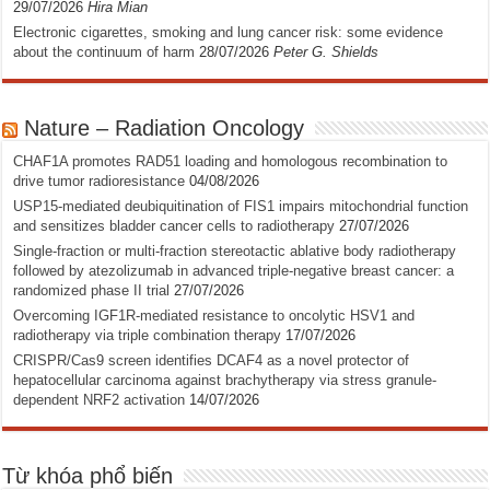
29/07/2026
Hira Mian
Electronic cigarettes, smoking and lung cancer risk: some evidence
about the continuum of harm
28/07/2026
Peter G. Shields
Nature – Radiation Oncology
CHAF1A promotes RAD51 loading and homologous recombination to
drive tumor radioresistance
04/08/2026
USP15-mediated deubiquitination of FIS1 impairs mitochondrial function
and sensitizes bladder cancer cells to radiotherapy
27/07/2026
Single-fraction or multi-fraction stereotactic ablative body radiotherapy
followed by atezolizumab in advanced triple-negative breast cancer: a
randomized phase II trial
27/07/2026
Overcoming IGF1R-mediated resistance to oncolytic HSV1 and
radiotherapy via triple combination therapy
17/07/2026
CRISPR/Cas9 screen identifies DCAF4 as a novel protector of
hepatocellular carcinoma against brachytherapy via stress granule-
dependent NRF2 activation
14/07/2026
Từ khóa phổ biến