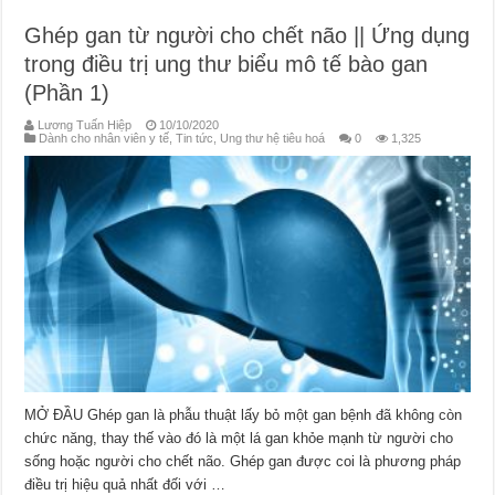
Ghép gan từ người cho chết não || Ứng dụng
trong điều trị ung thư biểu mô tế bào gan
(Phần 1)
Lương Tuấn Hiệp
10/10/2020
Dành cho nhân viên y tế
,
Tin tức
,
Ung thư hệ tiêu hoá
0
1,325
MỞ ĐẦU Ghép gan là phẫu thuật lấy bỏ một gan bệnh đã không còn
chức năng, thay thế vào đó là một lá gan khỏe mạnh từ người cho
sống hoặc người cho chết não. Ghép gan được coi là phương pháp
điều trị hiệu quả nhất đối với …