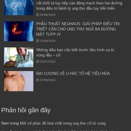
cắt khối tá tụy tiếp cận động mạch theo hai đường
trong điều trị bệnh lý ung thư đầu tụy tiến triển
25/08/2024
PHẪU THUẬT NEUHAUS: GIẢI PHÁP ĐIỀU TRỊ
TRIỆT CĂN CHO UNG THƯ NGÃ BA ĐƯỜNG
MẬT TUÝP IV
23/08/2024
Những điều bạn cần biết trước liệu trình xạ trị
vùng đầu – cổ
25/07/2022
ĐẠI CƯƠNG VỀ U HẮC TỐ HỆ TIÊU HÓA
27/06/2022
Phản hồi gần đây
Nam
trong
Một số phác đồ hoá chất trong ung thư cổ tử cung