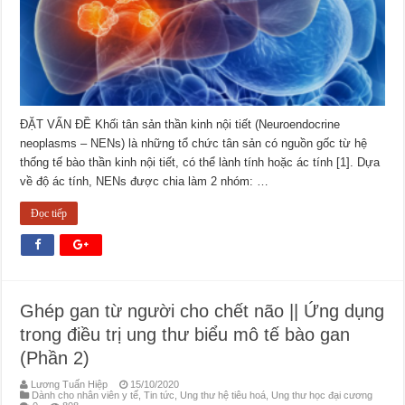
ĐẶT VẤN ĐỀ Khối tân sản thần kinh nội tiết (Neuroendocrine
neoplasms – NENs) là những tổ chức tân sản có nguồn gốc từ hệ
thống tế bào thần kinh nội tiết, có thể lành tính hoặc ác tính [1]. Dựa
về độ ác tính, NENs được chia làm 2 nhóm: …
Đọc tiếp
Ghép gan từ người cho chết não || Ứng dụng
trong điều trị ung thư biểu mô tế bào gan
(Phần 2)
Lương Tuấn Hiệp
15/10/2020
Dành cho nhân viên y tế
,
Tin tức
,
Ung thư hệ tiêu hoá
,
Ung thư học đại cương