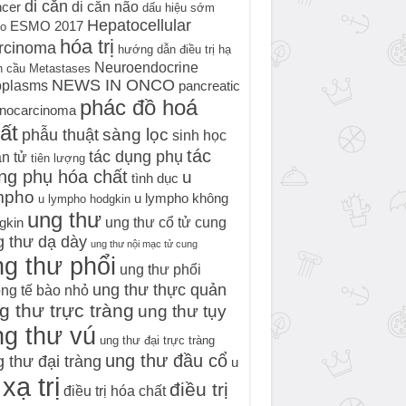
di căn
di căn não
cer
dấu hiệu sớm
Hepatocellular
ESMO 2017
o
hóa trị
rcinoma
hướng dẫn điều trị
hạ
Neuroendocrine
h cầu
Metastases
NEWS IN ONCO
oplasms
pancreatic
phác đồ hoá
nocarcinoma
ất
sàng lọc
phẫu thuật
sinh học
tác
tác dụng phụ
n tử
tiên lượng
ng phụ hóa chất
u
tình dục
mpho
u lympho không
u lympho hodgkin
ung thư
ung thư cổ tử cung
gkin
g thư dạ dày
ung thư nội mạc tử cung
g thư phổi
ung thư phổi
ung thư thực quản
ng tế bào nhỏ
g thư trực tràng
ung thư tụy
ng thư vú
ung thư đại trực tràng
ung thư đầu cổ
 thư đại tràng
u
xạ trị
điều trị
điều trị hóa chất