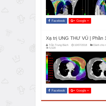
Facebook
Google +
Xạ trị UNG THƯ VÚ | Phần 1
Trần Trung Bách
10/07/2018
Dành cho n
5,528
Facebook
Google +