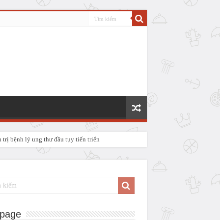
rị bệnh lý ung thư đầu tụy tiến triển
P IV
page