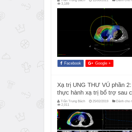
Trần Trung Bách
12/08/2021
Dành cho n
3,189
Facebook
Google +
Xạ trị UNG THƯ VÚ phần 2: 
thực hành xạ trị bổ trợ sa
Trần Trung Bách
25/02/2019
Dành cho n
2,011