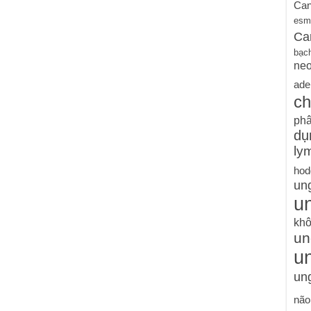
Can
esm
Ca
bạc
ne
ade
ch
phâ
dụ
ly
hod
un
un
khô
un
u
ung
não