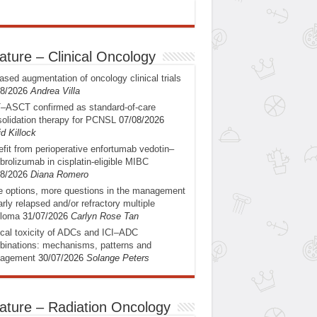
ature – Clinical Oncology
ased augmentation of oncology clinical trials
08/2026
Andrea Villa
–ASCT confirmed as standard-of-care
olidation therapy for PCNSL
07/08/2026
d Killock
fit from perioperative enfortumab vedotin–
rolizumab in cisplatin-eligible MIBC
08/2026
Diana Romero
 options, more questions in the management
arly relapsed and/or refractory multiple
loma
31/07/2026
Carlyn Rose Tan
ical toxicity of ADCs and ICI–ADC
inations: mechanisms, patterns and
agement
30/07/2026
Solange Peters
ature – Radiation Oncology