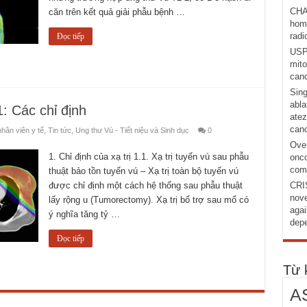
CHA
căn trên kết quả giải phẫu bệnh …
homo
radi
Đọc tiếp
USP1
mito
canc
Sing
abla
: Các chỉ định
atez
canc
hân viên y tế
,
Tin tức
,
Ung thư Vú - Tiết niệu và Sinh dục
0
Over
1. Chỉ định của xạ trị 1.1. Xạ trị tuyến vú sau phẫu
onco
comb
thuật bảo tồn tuyến vú – Xạ trị toàn bộ tuyến vú
được chỉ định một cách hệ thống sau phẫu thuật
CRI
nove
lấy rộng u (Tumorectomy). Xạ trị bổ trợ sau mổ có
agai
ý nghĩa tăng tỷ …
depe
Đọc tiếp
Từ 
A