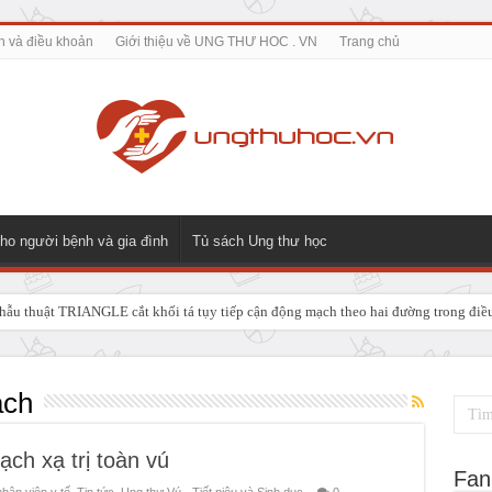
h và điều khoản
Giới thiệu về UNG THƯ HOC . VN
Trang chủ
ho người bệnh và gia đình
Tủ sách Ung thư học
ẫu thuật TRIANGLE cắt khối tá tụy tiếp cận động mạch theo hai đường trong điều t
 GIẢI PHÁP ĐIỀU TRỊ TRIỆT CĂN CHO UNG THƯ NGÃ BA ĐƯỜNG MẬT TUÝ
ạch
̣ch xạ trị toàn vú
Fan