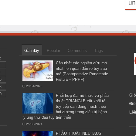
un
Gần đây
Popular
Comments
Tags
C
Cập nhật các nghiên cứu mới
2
nhất liên quan đến rò tụy sau
9
mổ (Postoperative Pancreatic
6
Fistula – PPPF)
3
23/04/2025
0
Giớ
Phối hợp đa mô thức và phẫu
thuật TRIANGLE cắt khối tá
Điề
tụy tiếp cận động mạch theo
hai đường trong điều trị bệnh
Liê
lý ung thư đầu tụy tiến triển
25/08/2024
PHẪU THUẬT NEUHAUS: