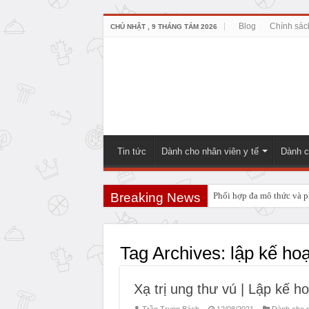
Blog
Chính sác
CHỦ NHẬT , 9 THÁNG TÁM 2026
Tin tức
Dành cho nhân viên y tế
Dành c
Breaking News
Phối hợp đa mô thức và ph
PHẪU THUẬT NEUHAUS:
Tag Archives:
lập kế ho
Xạ trị ung thư vú | Lập kế hoa