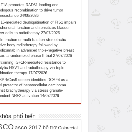
F1A promotes RAD51 loading and
logous recombination to drive tumor
oresistance
04/08/2026
5-mediated deubiquitination of FIS1 impairs
chondrial function and sensitizes bladder
er cells to radiotherapy
27/07/2026
le-fraction or multi-fraction stereotactic
tive body radiotherapy followed by
olizumab in advanced triple-negative breast
er: a randomized phase II trial
27/07/2026
coming IGF1R-mediated resistance to
lytic HSV1 and radiotherapy via triple
ination therapy
17/07/2026
SPR/Cas9 screen identifies DCAF4 as a
l protector of hepatocellular carcinoma
nst brachytherapy via stress granule-
ndent NRF2 activation
14/07/2026
khóa phổ biến
SCO
asco 2017
bổ trợ
Colorectal