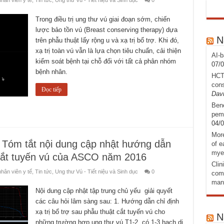
hân viên y tế
,
Tin tức
,
Ung thư Vú - Tiết niệu và Sinh dục
0
Trong điều trị ung thư vú giai đoạn sớm, chiến
lược bảo tồn vú (Breast conserving therapy) dựa
N
trên phẫu thuật lấy rộng u và xạ trị bổ trợ. Khi đó,
xạ trị toàn vú vẫn là lựa chọn tiêu chuẩn, cải thiện
AI-b
kiểm soát bệnh tại chỗ đối với tất cả phân nhóm
07/
bệnh nhân.
HCT
cons
Đọc tiếp
Davi
Bene
pemb
04/
More
Tóm tắt nội dung cập nhật hướng dẫn
of e
mye
u cắt tuyến vú của ASCO năm 2016
Clin
hân viên y tế
,
Tin tức
,
Ung thư Vú - Tiết niệu và Sinh dục
0
comb
man
Nội dung cập nhật tập trung chủ yếu giải quyết
các câu hỏi lâm sàng sau: 1. Hướng dẫn chỉ định
xạ trị bổ trợ sau phẫu thuật cắt tuyến vú cho
N
những trường hợp ung thư vú T1-2, có 1-3 hạch di