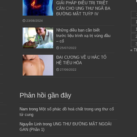
GIẢI PHÁP ĐIỀU TRỊ TRIỆT
CĂN CHO UNG THƯ NGÃ BA
ĐƯỜNG MẬT TUÝP IV
23/08/2024
Những điều bạn cần biết
trước liệu trình xạ trị vùng đầu
– cổ
25/07/2022
« T
ĐẠI CƯƠNG VỀ U HẮC TỐ
HỆ TIÊU HÓA
27/06/2022
Phản hồi gần đây
Nam
trong
Một số phác đồ hoá chất trong ung thư cổ
tử cung
Nguyễn Linh
trong
UNG THƯ ĐƯỜNG MẬT NGOÀI
GAN (Phần 1)