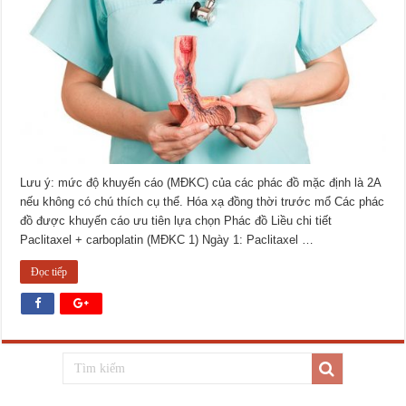
Lưu ý: mức độ khuyến cáo (MĐKC) của các phác đồ mặc định là 2A
nếu không có chú thích cụ thể. Hóa xạ đồng thời trước mổ Các phác
đồ được khuyến cáo ưu tiên lựa chọn Phác đồ Liều chi tiết
Paclitaxel + carboplatin (MĐKC 1) Ngày 1: Paclitaxel …
Đọc tiếp