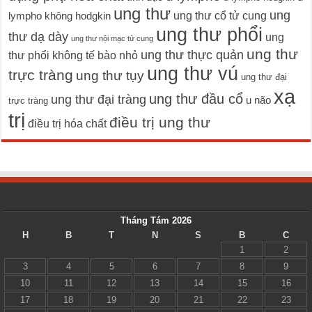
ung thư
ung
ung thư cổ tử cung
lympho không hodgkin
ung thư phổi
thư dạ dày
ung
ung thư nội mạc tử cung
ung thư
ung thư thực quản
thư phổi không tế bào nhỏ
ung thư vú
trực tràng
ung thư tụy
ung thư đại
xạ
ung thư đầu cổ
ung thư đại tràng
u não
trực tràng
trị
điều trị ung thư
điều trị hóa chất
Tháng Tám 2026
H
B
T
N
S
B
C
1
2
3
4
5
6
7
8
9
10
11
12
13
14
15
16
17
18
19
20
21
22
23