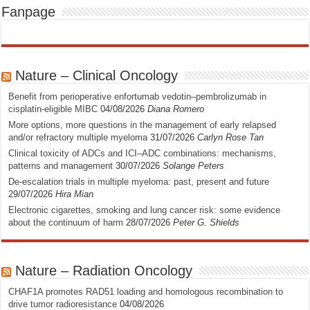
Fanpage
Nature – Clinical Oncology
Benefit from perioperative enfortumab vedotin–pembrolizumab in
cisplatin-eligible MIBC
04/08/2026
Diana Romero
More options, more questions in the management of early relapsed
and/or refractory multiple myeloma
31/07/2026
Carlyn Rose Tan
Clinical toxicity of ADCs and ICI–ADC combinations: mechanisms,
patterns and management
30/07/2026
Solange Peters
De-escalation trials in multiple myeloma: past, present and future
29/07/2026
Hira Mian
Electronic cigarettes, smoking and lung cancer risk: some evidence
about the continuum of harm
28/07/2026
Peter G. Shields
Nature – Radiation Oncology
CHAF1A promotes RAD51 loading and homologous recombination to
drive tumor radioresistance
04/08/2026