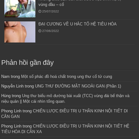
vùng đầu – cổ
25/07/2022
ĐẠI CƯƠNG VỀ U HẮC TỐ HỆ TIÊU HÓA
27/06/2022
Phản hồi gần đây
Nam
trong
Một số phác đồ hoá chất trong ung thư cổ tử cung
Nguyễn Linh
trong
UNG THƯ ĐƯỜNG MẬT NGOÀI GAN (Phần 1)
Hùng
trong
Ung thư biểu mô đường bài xuất (TCC) vùng đài bể thận và
niệu quản || Một cái nhìn tổng quan.
Phong Linh
trong
CHIẾN LƯỢC ĐIỀU TRỊ U THẦN KINH NỘI TIẾT DI
CĂN GAN
Phong Linh
trong
CHIẾN LƯỢC ĐIỀU TRỊ U THẦN KINH NỘI TIẾT HỆ
TIÊU HÓA DI CĂN XA