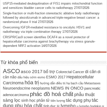
USP15-mediated deubiquitination of FIS1 impairs mitochondrial function
and sensitizes bladder cancer cells to radiotherapy
27/07/2026
Single-fraction or multi-fraction stereotactic ablative body radiotherapy
followed by atezolizumab in advanced triple-negative breast cancer: a
randomized phase II trial
27/07/2026
Overcoming IGF1R-mediated resistance to oncolytic HSV1 and
radiotherapy via triple combination therapy
17/07/2026
CRISPR/Cas9 screen identifies DCAF4 as a novel protector of
hepatocellular carcinoma against brachytherapy via stress granule-
dependent NRF2 activation
14/07/2026
Từ khóa phổ biến
ASCO
asco 2017
bổ trợ
di căn
di
Colorectal Cancer
Hepatocellular
căn não
ESMO 2017
dấu hiệu sớm
esmo
hóa trị
Carcinoma
hướng dẫn điều trị
hạ bạch cầu
Metastases
NEWS IN ONCO
Neuroendocrine neoplasms
pancreatic
phác đồ hoá chất
phẫu thuật
adenocarcinoma
tác
sàng lọc
tác dụng phụ
sinh học phân tử
tiên lượng
dụng phụ hóa chất
u lympho
tình dục
u
u lympho hodgkin