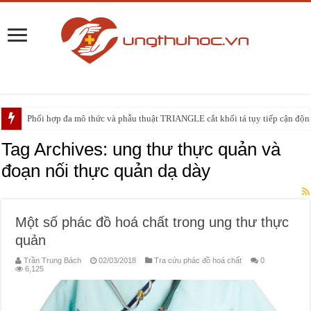
Phối hợp đa mô thức và phẫu thuật TRIANGLE cắt khối tá tụy tiếp cận động 
PHẪU THUẬT NEUHAUS: GIẢI PHÁP ĐIỀU TRỊ TRIỆT CĂN CHO UNG
Tag Archives:
ung thư thực quản và
đoạn nối thực quản dạ dày
Một số phác đồ hoá chất trong ung thư thực
quản
Trần Trung Bách
02/03/2018
Tra cứu phác đồ hoá chất
0
6,125