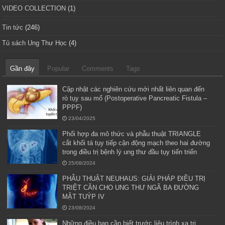
VIDEO COLLECTION
(1)
Tin tức
(246)
Tủ sách Ung Thư Học
(4)
Gần đây
Popular
Comments
Tags
Cập nhật các nghiên cứu mới nhất liên quan đến
rò tụy sau mổ (Postoperative Pancreatic Fistula –
PPPF)
23/04/2025
Phối hợp đa mô thức và phẫu thuật TRIANGLE
cắt khối tá tụy tiếp cận động mạch theo hai đường
trong điều trị bệnh lý ung thư đầu tụy tiến triển
25/08/2024
PHẪU THUẬT NEUHAUS: GIẢI PHÁP ĐIỀU TRỊ
TRIỆT CĂN CHO UNG THƯ NGÃ BA ĐƯỜNG
MẬT TUÝP IV
23/08/2024
Những điều bạn cần biết trước liệu trình xạ trị