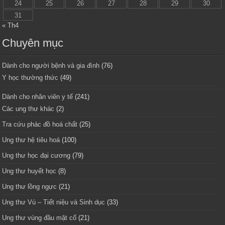
24
25
26
27
28
29
30
31
« Th4
Chuyên mục
Dành cho người bệnh và gia đình
(76)
Y học thường thức
(49)
Dành cho nhân viên y tế
(241)
Các ung thư khác
(2)
Tra cứu phác đồ hoá chất
(25)
Ung thư hệ tiêu hoá
(100)
Ung thư học đại cương
(79)
Ung thư huyết học
(8)
Ung thư lồng ngực
(21)
Ung thư Vú – Tiết niệu và Sinh dục
(33)
Ung thư vùng đầu mặt cổ
(21)