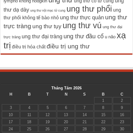
ung
ung thư cổ tử cung
lympho không hodgkin
ung thư phổi
thư dạ dày
ung
ung thư nội mạc tử cung
ung thư
ung thư thực quản
thư phổi không tế bào nhỏ
ung thư vú
trực tràng
ung thư tụy
ung thư đại
xạ
ung thư đầu cổ
ung thư đại tràng
u não
trực tràng
trị
điều trị ung thư
điều trị hóa chất
Tháng Tám 2026
H
B
T
N
S
B
C
1
2
3
4
5
6
7
8
9
10
11
12
13
14
15
16
17
18
19
20
21
22
23
24
25
26
27
28
29
30