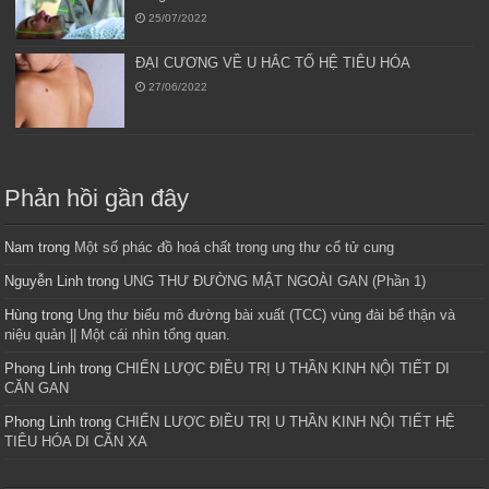
25/07/2022
ĐẠI CƯƠNG VỀ U HẮC TỐ HỆ TIÊU HÓA
27/06/2022
Phản hồi gần đây
Nam
trong
Một số phác đồ hoá chất trong ung thư cổ tử cung
Nguyễn Linh
trong
UNG THƯ ĐƯỜNG MẬT NGOÀI GAN (Phần 1)
Hùng
trong
Ung thư biểu mô đường bài xuất (TCC) vùng đài bể thận và
niệu quản || Một cái nhìn tổng quan.
Phong Linh
trong
CHIẾN LƯỢC ĐIỀU TRỊ U THẦN KINH NỘI TIẾT DI
CĂN GAN
Phong Linh
trong
CHIẾN LƯỢC ĐIỀU TRỊ U THẦN KINH NỘI TIẾT HỆ
TIÊU HÓA DI CĂN XA