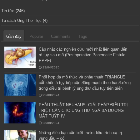
Tin tức
(246)
Tủ sách Ung Thư Học
(4)
Gần đây
Popular
Comments
Tags
Cập nhật các nghiên cứu mới nhất liên quan đến
rò tụy sau mổ (Postoperative Pancreatic Fistula –
PPPF)
23/04/2025
Phối hợp đa mô thức và phẫu thuật TRIANGLE
cắt khối tá tụy tiếp cận động mạch theo hai đường
trong điều trị bệnh lý ung thư đầu tụy tiến triển
25/08/2024
PHẪU THUẬT NEUHAUS: GIẢI PHÁP ĐIỀU TRỊ
TRIỆT CĂN CHO UNG THƯ NGÃ BA ĐƯỜNG
MẬT TUÝP IV
23/08/2024
Những điều bạn cần biết trước liệu trình xạ trị
vùng đầu – cổ