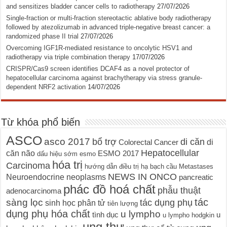
and sensitizes bladder cancer cells to radiotherapy
27/07/2026
Single-fraction or multi-fraction stereotactic ablative body radiotherapy
followed by atezolizumab in advanced triple-negative breast cancer: a
randomized phase II trial
27/07/2026
Overcoming IGF1R-mediated resistance to oncolytic HSV1 and
radiotherapy via triple combination therapy
17/07/2026
CRISPR/Cas9 screen identifies DCAF4 as a novel protector of
hepatocellular carcinoma against brachytherapy via stress granule-
dependent NRF2 activation
14/07/2026
Từ khóa phổ biến
ASCO
asco 2017
bổ trợ
di căn
di
Colorectal Cancer
Hepatocellular
căn não
ESMO 2017
dấu hiệu sớm
esmo
hóa trị
Carcinoma
hướng dẫn điều trị
hạ bạch cầu
Metastases
NEWS IN ONCO
Neuroendocrine neoplasms
pancreatic
phác đồ hoá chất
phẫu thuật
adenocarcinoma
tác
sàng lọc
tác dụng phụ
sinh học phân tử
tiên lượng
dụng phụ hóa chất
u lympho
tình dục
u
u lympho hodgkin
ung thư