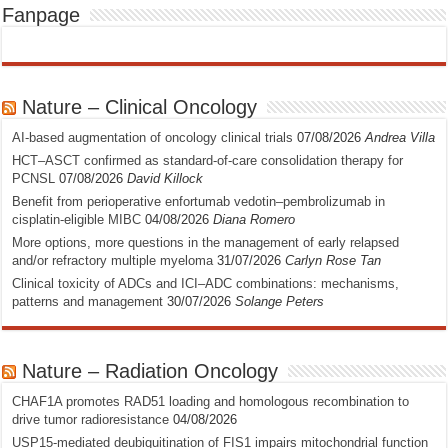
Fanpage
Nature – Clinical Oncology
AI-based augmentation of oncology clinical trials
07/08/2026
Andrea Villa
HCT–ASCT confirmed as standard-of-care consolidation therapy for
PCNSL
07/08/2026
David Killock
Benefit from perioperative enfortumab vedotin–pembrolizumab in
cisplatin-eligible MIBC
04/08/2026
Diana Romero
More options, more questions in the management of early relapsed
and/or refractory multiple myeloma
31/07/2026
Carlyn Rose Tan
Clinical toxicity of ADCs and ICI–ADC combinations: mechanisms,
patterns and management
30/07/2026
Solange Peters
Nature – Radiation Oncology
CHAF1A promotes RAD51 loading and homologous recombination to
drive tumor radioresistance
04/08/2026
USP15-mediated deubiquitination of FIS1 impairs mitochondrial function