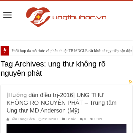
Phối hợp đa mô thức và phẫu thuật TRIANGLE cắt khối tá tụy tiếp cận động 
PHẪU THUẬT NEUHAUS: GIẢI PHÁP ĐIỀU TRỊ TRIỆT CĂN CHO UNG
Tag Archives:
ung thư không rõ
nguyên phát
[Hướng dẫn điều trị-2016] UNG THƯ
KHÔNG RÕ NGUYÊN PHÁT – Trung tâm
Ung thư MD Anderson (Mỹ)
Trần Trung Bách
23/07/2017
Tin tức
0
1,309