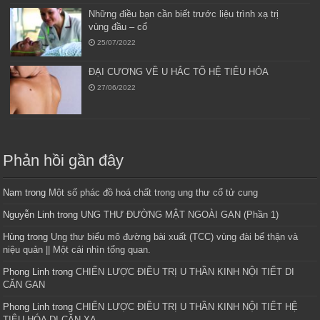
Những điều bạn cần biết trước liệu trình xạ trị
vùng đầu – cổ
25/07/2022
ĐẠI CƯƠNG VỀ U HẮC TỐ HỆ TIÊU HÓA
27/06/2022
Phản hồi gần đây
Nam
trong
Một số phác đồ hoá chất trong ung thư cổ tử cung
Nguyễn Linh
trong
UNG THƯ ĐƯỜNG MẬT NGOÀI GAN (Phần 1)
Hùng
trong
Ung thư biểu mô đường bài xuất (TCC) vùng đài bể thận và
niệu quản || Một cái nhìn tổng quan.
Phong Linh
trong
CHIẾN LƯỢC ĐIỀU TRỊ U THẦN KINH NỘI TIẾT DI
CĂN GAN
Phong Linh
trong
CHIẾN LƯỢC ĐIỀU TRỊ U THẦN KINH NỘI TIẾT HỆ
TIÊU HÓA DI CĂN XA