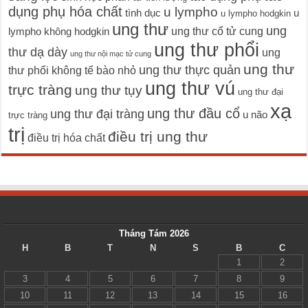
dụng phụ hóa chất
u lympho
tình dục
u
u lympho hodgkin
ung thư
ung
ung thư cổ tử cung
lympho không hodgkin
ung thư phổi
thư dạ dày
ung
ung thư nội mạc tử cung
ung thư
ung thư thực quản
thư phổi không tế bào nhỏ
ung thư vú
trực tràng
ung thư tụy
ung thư đại
xạ
ung thư đầu cổ
ung thư đại tràng
u não
trực tràng
trị
điều trị ung thư
điều trị hóa chất
Tháng Tám 2026
H
B
T
N
S
B
C
1
2
3
4
5
6
7
8
9
10
11
12
13
14
15
16