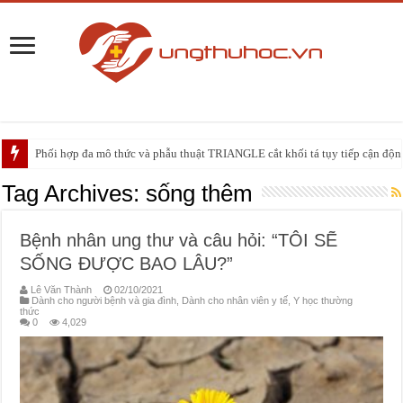
Phối hợp đa mô thức và phẫu thuật TRIANGLE cắt khối tá tụy tiếp cận động 
PHẪU THUẬT NEUHAUS: GIẢI PHÁP ĐIỀU TRỊ TRIỆT CĂN CHO UNG
Tag Archives:
sống thêm
Bệnh nhân ung thư và câu hỏi: “TÔI SẼ
SỐNG ĐƯỢC BAO LÂU?”
Lê Văn Thành
02/10/2021
Dành cho người bệnh và gia đình
,
Dành cho nhân viên y tế
,
Y học thường
thức
0
4,029