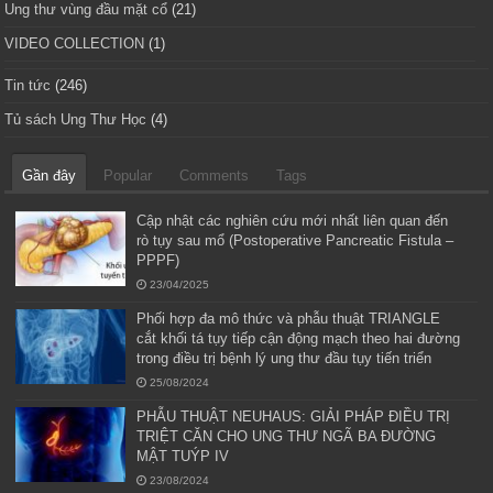
Ung thư vùng đầu mặt cổ
(21)
VIDEO COLLECTION
(1)
Tin tức
(246)
Tủ sách Ung Thư Học
(4)
Gần đây
Popular
Comments
Tags
Cập nhật các nghiên cứu mới nhất liên quan đến
rò tụy sau mổ (Postoperative Pancreatic Fistula –
PPPF)
23/04/2025
Phối hợp đa mô thức và phẫu thuật TRIANGLE
cắt khối tá tụy tiếp cận động mạch theo hai đường
trong điều trị bệnh lý ung thư đầu tụy tiến triển
25/08/2024
PHẪU THUẬT NEUHAUS: GIẢI PHÁP ĐIỀU TRỊ
TRIỆT CĂN CHO UNG THƯ NGÃ BA ĐƯỜNG
MẬT TUÝP IV
23/08/2024