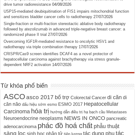
drive tumor radioresistance
04/08/2026
USP15-mediated deubiquitination of FIS1 impairs mitochondrial function
and sensitizes bladder cancer cells to radiotherapy
27/07/2026
Single-fraction or multi-fraction stereotactic ablative body radiotherapy
followed by atezolizumab in advanced triple-negative breast cancer: a
randomized phase II trial
27/07/2026
Overcoming IGF1R-mediated resistance to oncolytic HSV1 and
radiotherapy via triple combination therapy
17/07/2026
CRISPR/Cas9 screen identifies DCAF4 as a novel protector of
hepatocellular carcinoma against brachytherapy via stress granule-
dependent NRF2 activation
14/07/2026
Từ khóa phổ biến
ASCO
asco 2017
bổ trợ
di căn
di
Colorectal Cancer
Hepatocellular
căn não
ESMO 2017
dấu hiệu sớm
esmo
hóa trị
Carcinoma
hướng dẫn điều trị
hạ bạch cầu
Metastases
NEWS IN ONCO
Neuroendocrine neoplasms
pancreatic
phác đồ hoá chất
phẫu thuật
adenocarcinoma
tác
sàng lọc
tác dụng phụ
sinh học phân tử
tiên lượng