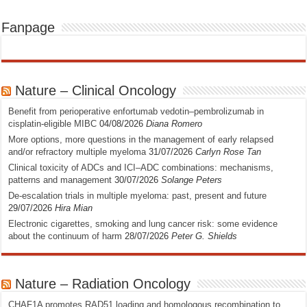
Fanpage
Nature – Clinical Oncology
Benefit from perioperative enfortumab vedotin–pembrolizumab in
cisplatin-eligible MIBC
04/08/2026
Diana Romero
More options, more questions in the management of early relapsed
and/or refractory multiple myeloma
31/07/2026
Carlyn Rose Tan
Clinical toxicity of ADCs and ICI–ADC combinations: mechanisms,
patterns and management
30/07/2026
Solange Peters
De-escalation trials in multiple myeloma: past, present and future
29/07/2026
Hira Mian
Electronic cigarettes, smoking and lung cancer risk: some evidence
about the continuum of harm
28/07/2026
Peter G. Shields
Nature – Radiation Oncology
CHAF1A promotes RAD51 loading and homologous recombination to