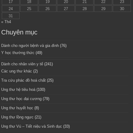
17
18
19
20
21
22
23
24
25
26
27
28
29
30
31
« Th4
Chuyên mục
Dành cho người bệnh và gia đình
(76)
Y học thường thức
(49)
Dành cho nhân viên y tế
(241)
Các ung thư khác
(2)
Tra cứu phác đồ hoá chất
(25)
Ung thư hệ tiêu hoá
(100)
Ung thư học đại cương
(79)
Ung thư huyết học
(8)
Ung thư lồng ngực
(21)
Ung thư Vú – Tiết niệu và Sinh dục
(33)