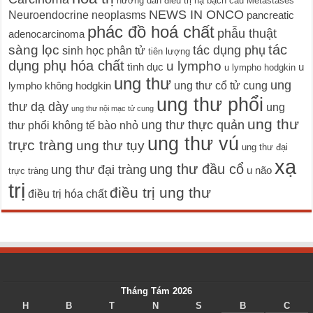
hướng dẫn điều trị
hạ bạch cầu
Metastases
NEWS IN ONCO
Neuroendocrine neoplasms
pancreatic
phác đồ hoá chất
phẫu thuật
adenocarcinoma
tác
sàng lọc
tác dụng phụ
sinh học phân tử
tiên lượng
dụng phụ hóa chất
u lympho
tình dục
u
u lympho hodgkin
ung thư
ung
ung thư cổ tử cung
lympho không hodgkin
ung thư phổi
thư dạ dày
ung
ung thư nội mạc tử cung
ung thư
ung thư thực quản
thư phổi không tế bào nhỏ
ung thư vú
trực tràng
ung thư tụy
ung thư đại
xạ
ung thư đầu cổ
ung thư đại tràng
u não
trực tràng
trị
điều trị ung thư
điều trị hóa chất
Tháng Tám 2026
H
B
T
N
S
B
C