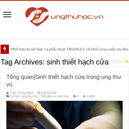
Phối hợp đa mô thức và phẫu thuật TRIANGLE cắt khối tá tụy tiếp cận động 
PHẪU THUẬT NEUHAUS: GIẢI PHÁP ĐIỀU TRỊ TRIỆT CĂN CHO UNG
Tag Archives:
sinh thiết hạch cửa
Tổng quan|Sinh thiết hạch cửa trong ung thư
vú
Trần Trung Bách
23/02/2018
Tin tức
,
Ung thư Vú - Tiết niệu và Sinh dục
0
2,084