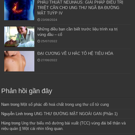
PHẪU THUẬT NEUHAUS: GIẢI PHÁP ĐIỀU TRỊ
TRIỆT CĂN CHO UNG THƯ NGÃ BA ĐƯỜNG
MẬT TUÝP IV
23/08/2024
Những điều bạn cần biết trước liệu trình xạ trị
vùng đầu – cổ
25/07/2022
ĐẠI CƯƠNG VỀ U HẮC TỐ HỆ TIÊU HÓA
27/06/2022
Phản hồi gần đây
Nam
trong
Một số phác đồ hoá chất trong ung thư cổ tử cung
Nguyễn Linh
trong
UNG THƯ ĐƯỜNG MẬT NGOÀI GAN (Phần 1)
Hùng
trong
Ung thư biểu mô đường bài xuất (TCC) vùng đài bể thận và
niệu quản || Một cái nhìn tổng quan.