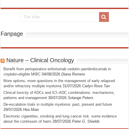
Fanpage
Nature – Clinical Oncology
Benefit from perioperative enfortumab vedotin–pembrolizumab in
cisplatin-eligible MIBC
04/08/2026
Diana Romero
More options, more questions in the management of early relapsed
and/or refractory multiple myeloma
31/07/2026
Carlyn Rose Tan
Clinical toxicity of ADCs and ICI–ADC combinations: mechanisms,
patterns and management
30/07/2026
Solange Peters
De-escalation trials in multiple myeloma: past, present and future
29/07/2026
Hira Mian
Electronic cigarettes, smoking and lung cancer risk: some evidence
about the continuum of harm
28/07/2026
Peter G. Shields