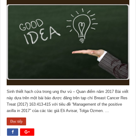
Sinh thiết hạch cửa trong ung thư vú – Quan điểm năm 2017 Bài viết
này dựa trên một bài báo được đăng trên tạp chí Breast Cancer Res
Treat (2017) 163:413-415 với tiêu đề “Management of the positive
axilla in 2017” của các tác giả Eli Avisar, Tolga Ozmen. …
Đọc tiếp