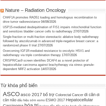
Nature – Radiation Oncology
CHAF1A promotes RAD51 loading and homologous recombination to
drive tumor radioresistance
04/08/2026
USP15-mediated deubiquitination of FIS1 impairs mitochondrial function
and sensitizes bladder cancer cells to radiotherapy
27/07/2026
Single-fraction or multi-fraction stereotactic ablative body radiotherapy
followed by atezolizumab in advanced triple-negative breast cancer: a
randomized phase II trial
27/07/2026
Overcoming IGF1R-mediated resistance to oncolytic HSV1 and
radiotherapy via triple combination therapy
17/07/2026
CRISPR/Cas9 screen identifies DCAF4 as a novel protector of
hepatocellular carcinoma against brachytherapy via stress granule-
dependent NRF2 activation
14/07/2026
Từ khóa phổ biến
ASCO
asco 2017
bổ trợ
di căn
di
Colorectal Cancer
Hepatocellular
căn não
ESMO 2017
dấu hiệu sớm
esmo
hóa trị
Carcinoma