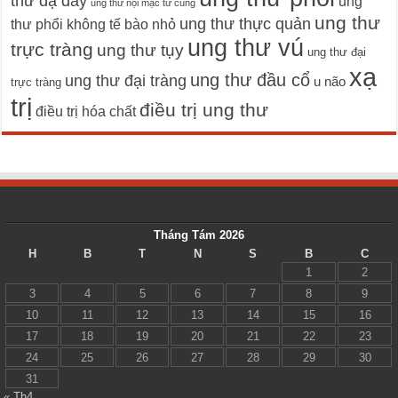
thư dạ dày
ung
ung thư nội mạc tử cung
ung thư
ung thư thực quản
thư phổi không tế bào nhỏ
ung thư vú
trực tràng
ung thư tụy
ung thư đại
xạ
ung thư đầu cổ
ung thư đại tràng
u não
trực tràng
trị
điều trị ung thư
điều trị hóa chất
Tháng Tám 2026
H
B
T
N
S
B
C
1
2
3
4
5
6
7
8
9
10
11
12
13
14
15
16
17
18
19
20
21
22
23
24
25
26
27
28
29
30
31
« Th4