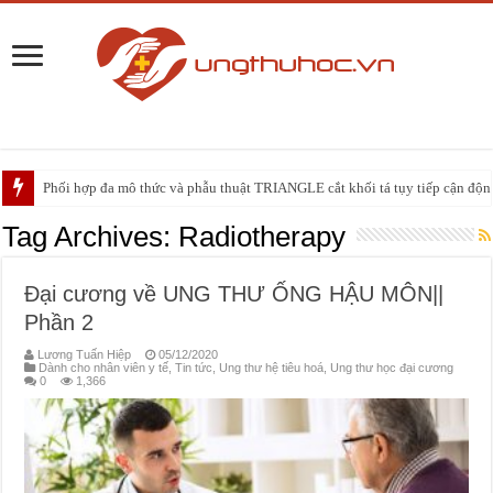
Phối hợp đa mô thức và phẫu thuật TRIANGLE cắt khối tá tụy tiếp cận động 
PHẪU THUẬT NEUHAUS: GIẢI PHÁP ĐIỀU TRỊ TRIỆT CĂN CHO UNG
Tag Archives:
Radiotherapy
Đại cương về UNG THƯ ỐNG HẬU MÔN||
Phần 2
Lương Tuấn Hiệp
05/12/2020
Dành cho nhân viên y tế
,
Tin tức
,
Ung thư hệ tiêu hoá
,
Ung thư học đại cương
0
1,366