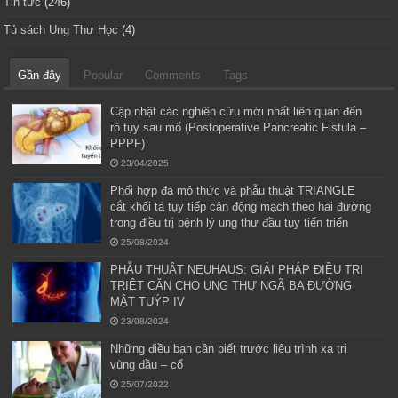
Tin tức
(246)
Tủ sách Ung Thư Học
(4)
Gần đây
Popular
Comments
Tags
Cập nhật các nghiên cứu mới nhất liên quan đến
rò tụy sau mổ (Postoperative Pancreatic Fistula –
PPPF)
23/04/2025
Phối hợp đa mô thức và phẫu thuật TRIANGLE
cắt khối tá tụy tiếp cận động mạch theo hai đường
trong điều trị bệnh lý ung thư đầu tụy tiến triển
25/08/2024
PHẪU THUẬT NEUHAUS: GIẢI PHÁP ĐIỀU TRỊ
TRIỆT CĂN CHO UNG THƯ NGÃ BA ĐƯỜNG
MẬT TUÝP IV
23/08/2024
Những điều bạn cần biết trước liệu trình xạ trị
vùng đầu – cổ
25/07/2022