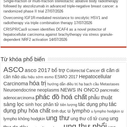
Single-fraction or multi-fraction stereotactic ablative body radiotherapy
followed by atezolizumab in advanced triple-negative breast cancer: a
randomized phase II trial
27/07/2026
Overcoming IGF1R-mediated resistance to oncolytic HSV1 and
radiotherapy via triple combination therapy
17/07/2026
CRISPR/Cas9 screen identifies DCAF4 as a novel protector of
hepatocellular carcinoma against brachytherapy via stress granule-
dependent NRF2 activation
14/07/2026
Từ khóa phổ biến
ASCO
asco 2017
bổ trợ
di căn
di
Colorectal Cancer
Hepatocellular
căn não
ESMO 2017
dấu hiệu sớm
esmo
hóa trị
Carcinoma
hướng dẫn điều trị
hạ bạch cầu
Metastases
NEWS IN ONCO
Neuroendocrine neoplasms
pancreatic
phác đồ hoá chất
phẫu thuật
adenocarcinoma
tác
sàng lọc
tác dụng phụ
sinh học phân tử
tiên lượng
dụng phụ hóa chất
u lympho
tình dục
u
u lympho hodgkin
ung thư
ung
ung thư cổ tử cung
lympho không hodgkin
ung thư phổi