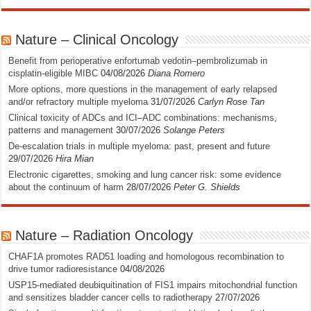
Nature – Clinical Oncology
Benefit from perioperative enfortumab vedotin–pembrolizumab in
cisplatin-eligible MIBC
04/08/2026
Diana Romero
More options, more questions in the management of early relapsed
and/or refractory multiple myeloma
31/07/2026
Carlyn Rose Tan
Clinical toxicity of ADCs and ICI–ADC combinations: mechanisms,
patterns and management
30/07/2026
Solange Peters
De-escalation trials in multiple myeloma: past, present and future
29/07/2026
Hira Mian
Electronic cigarettes, smoking and lung cancer risk: some evidence
about the continuum of harm
28/07/2026
Peter G. Shields
Nature – Radiation Oncology
CHAF1A promotes RAD51 loading and homologous recombination to
drive tumor radioresistance
04/08/2026
USP15-mediated deubiquitination of FIS1 impairs mitochondrial function
and sensitizes bladder cancer cells to radiotherapy
27/07/2026