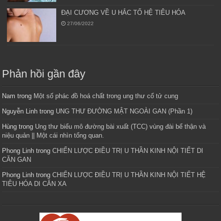
ĐẠI CƯƠNG VỀ U HẮC TỐ HỆ TIÊU HÓA
27/06/2022
Phản hồi gần đây
Nam
trong
Một số phác đồ hoá chất trong ung thư cổ tử cung
Nguyễn Linh
trong
UNG THƯ ĐƯỜNG MẬT NGOÀI GAN (Phần 1)
Hùng
trong
Ung thư biểu mô đường bài xuất (TCC) vùng đài bể thận và
niệu quản || Một cái nhìn tổng quan.
Phong Linh
trong
CHIẾN LƯỢC ĐIỀU TRỊ U THẦN KINH NỘI TIẾT DI
CĂN GAN
Phong Linh
trong
CHIẾN LƯỢC ĐIỀU TRỊ U THẦN KINH NỘI TIẾT HỆ
TIÊU HÓA DI CĂN XA