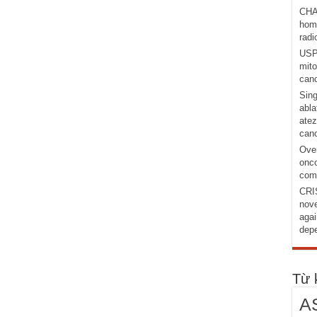
CHA
homo
radi
USP1
mito
canc
Sing
abla
atez
canc
Over
onco
comb
CRI
nove
agai
depe
Từ 
A