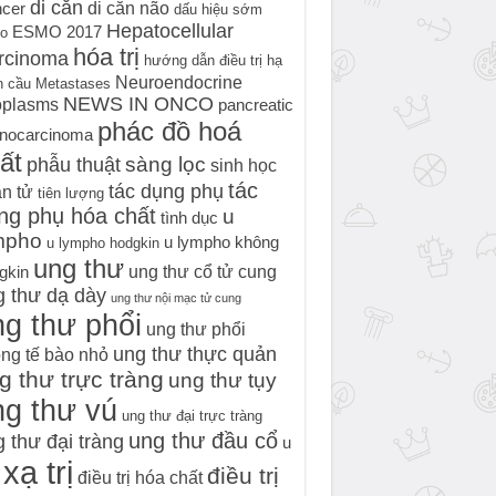
di căn
di căn não
cer
dấu hiệu sớm
Hepatocellular
ESMO 2017
o
hóa trị
rcinoma
hướng dẫn điều trị
hạ
Neuroendocrine
h cầu
Metastases
NEWS IN ONCO
oplasms
pancreatic
phác đồ hoá
nocarcinoma
ất
sàng lọc
phẫu thuật
sinh học
tác
tác dụng phụ
n tử
tiên lượng
ng phụ hóa chất
u
tình dục
mpho
u lympho không
u lympho hodgkin
ung thư
ung thư cổ tử cung
gkin
g thư dạ dày
ung thư nội mạc tử cung
g thư phổi
ung thư phổi
ung thư thực quản
ng tế bào nhỏ
g thư trực tràng
ung thư tụy
ng thư vú
ung thư đại trực tràng
ung thư đầu cổ
 thư đại tràng
u
xạ trị
điều trị
điều trị hóa chất