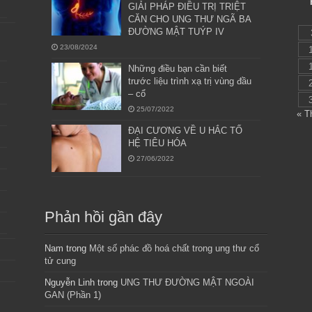
GIẢI PHÁP ĐIỀU TRỊ TRIỆT
CĂN CHO UNG THƯ NGÃ BA
ĐƯỜNG MẬT TUÝP IV
23/08/2024
Những điều bạn cần biết
trước liệu trình xạ trị vùng đầu
– cổ
25/07/2022
« T
ĐẠI CƯƠNG VỀ U HẮC TỐ
HỆ TIÊU HÓA
27/06/2022
Phản hồi gần đây
Nam
trong
Một số phác đồ hoá chất trong ung thư cổ
tử cung
Nguyễn Linh
trong
UNG THƯ ĐƯỜNG MẬT NGOÀI
GAN (Phần 1)