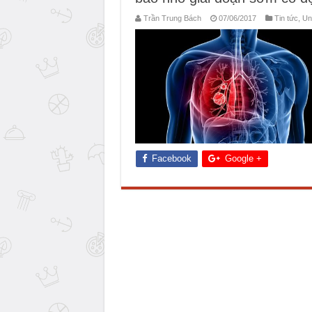
Trần Trung Bách
07/06/2017
Tin tức
,
Un
Facebook
Google +