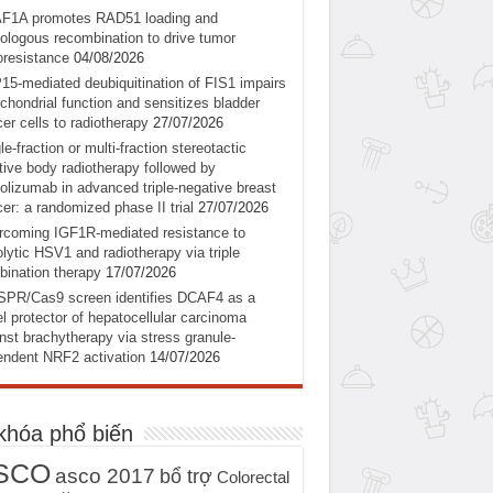
F1A promotes RAD51 loading and
logous recombination to drive tumor
oresistance
04/08/2026
5-mediated deubiquitination of FIS1 impairs
chondrial function and sensitizes bladder
er cells to radiotherapy
27/07/2026
le-fraction or multi-fraction stereotactic
tive body radiotherapy followed by
olizumab in advanced triple-negative breast
er: a randomized phase II trial
27/07/2026
coming IGF1R-mediated resistance to
lytic HSV1 and radiotherapy via triple
ination therapy
17/07/2026
SPR/Cas9 screen identifies DCAF4 as a
l protector of hepatocellular carcinoma
nst brachytherapy via stress granule-
ndent NRF2 activation
14/07/2026
khóa phổ biến
SCO
asco 2017
bổ trợ
Colorectal