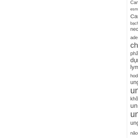
Can
esm
Ca
bạc
ne
ade
ch
phâ
dụ
ly
hod
un
un
khô
un
u
ung
não