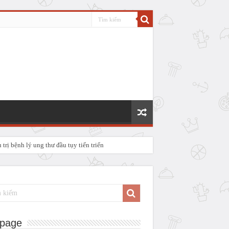
rị bệnh lý ung thư đầu tụy tiến triển
P IV
page