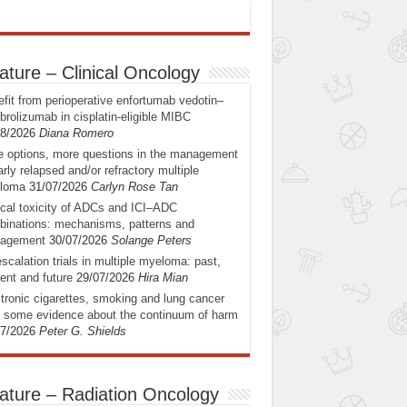
ature – Clinical Oncology
fit from perioperative enfortumab vedotin–
rolizumab in cisplatin-eligible MIBC
08/2026
Diana Romero
 options, more questions in the management
arly relapsed and/or refractory multiple
loma
31/07/2026
Carlyn Rose Tan
ical toxicity of ADCs and ICI–ADC
inations: mechanisms, patterns and
agement
30/07/2026
Solange Peters
scalation trials in multiple myeloma: past,
ent and future
29/07/2026
Hira Mian
tronic cigarettes, smoking and lung cancer
: some evidence about the continuum of harm
07/2026
Peter G. Shields
ature – Radiation Oncology