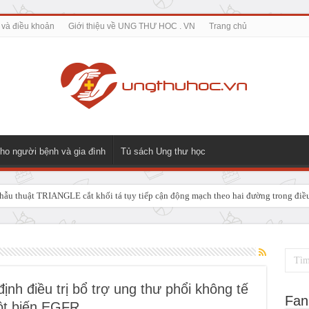
 và điều khoản
Giới thiệu về UNG THƯ HOC . VN
Trang chủ
ho người bệnh và gia đình
Tủ sách Ung thư học
ẫu thuật TRIANGLE cắt khối tá tụy tiếp cận động mạch theo hai đường trong điều t
 GIẢI PHÁP ĐIỀU TRỊ TRIỆT CĂN CHO UNG THƯ NGÃ BA ĐƯỜNG MẬT TUÝ
 định điều trị bổ trợ ung thư phổi không tế
Fan
ột biến EGFR