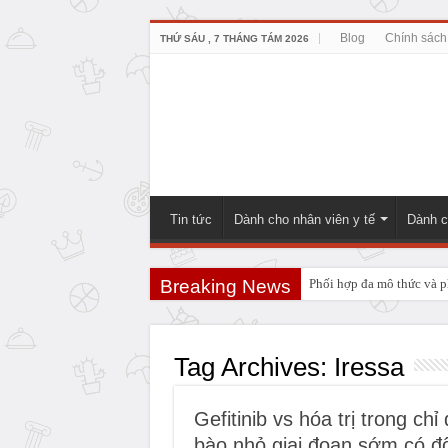
Blog
Chính sách
THỨ SÁU , 7 THÁNG TÁM 2026
Tin tức
Dành cho nhân viên y tế
Dành c
Breaking News
Phối hợp đa mô thức và ph
PHẪU THUẬT NEUHAUS:
Tag Archives:
Iressa
Gefitinib vs hóa trị trong chỉ
bào nhỏ giai đoạn sớm có đ