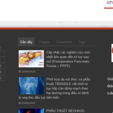
un
Gần đây
Popular
Comments
Tags
C
Cập nhật các nghiên cứu mới
2
nhất liên quan đến rò tụy sau
9
mổ (Postoperative Pancreatic
6
Fistula – PPPF)
3
23/04/2025
0
Giớ
Phối hợp đa mô thức và phẫu
thuật TRIANGLE cắt khối tá
Điề
tụy tiếp cận động mạch theo
hai đường trong điều trị bệnh
Liê
lý ung thư đầu tụy tiến triển
25/08/2024
PHẪU THUẬT NEUHAUS: