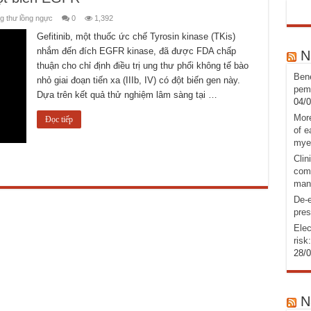
g thư lồng ngực
0
1,392
Gefitinib, một thuốc ức chế Tyrosin kinase (TKis)
nhắm đến đích EGFR kinase, đã được FDA chấp
N
thuận cho chỉ định điều trị ung thư phổi không tế bào
Bene
nhỏ giai đoạn tiến xa (IIIb, IV) có đột biến gen này.
pemb
Dựa trên kết quả thử nghiệm lâm sàng tại …
04/
More
Đọc tiếp
of e
mye
Clin
comb
man
De-e
pres
Elec
risk
28/
N