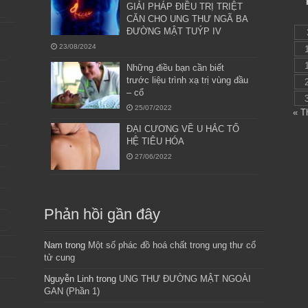
GIẢI PHÁP ĐIỀU TRỊ TRIỆT
CĂN CHO UNG THƯ NGÃ BA
ĐƯỜNG MẬT TUÝP IV
23/08/2024
Những điều bạn cần biết
trước liệu trình xạ trị vùng đầu
– cổ
25/07/2022
« T
ĐẠI CƯƠNG VỀ U HẮC TỐ
HỆ TIÊU HÓA
27/06/2022
Phản hồi gần đây
Nam
trong
Một số phác đồ hoá chất trong ung thư cổ
tử cung
Nguyễn Linh
trong
UNG THƯ ĐƯỜNG MẬT NGOÀI
GAN (Phần 1)