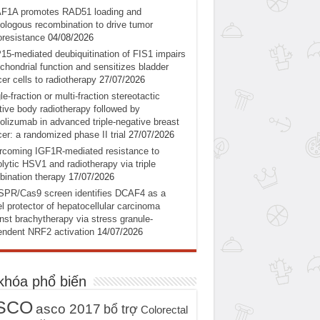
F1A promotes RAD51 loading and
logous recombination to drive tumor
oresistance
04/08/2026
5-mediated deubiquitination of FIS1 impairs
chondrial function and sensitizes bladder
er cells to radiotherapy
27/07/2026
le-fraction or multi-fraction stereotactic
tive body radiotherapy followed by
olizumab in advanced triple-negative breast
er: a randomized phase II trial
27/07/2026
coming IGF1R-mediated resistance to
lytic HSV1 and radiotherapy via triple
ination therapy
17/07/2026
SPR/Cas9 screen identifies DCAF4 as a
l protector of hepatocellular carcinoma
nst brachytherapy via stress granule-
ndent NRF2 activation
14/07/2026
khóa phổ biến
SCO
asco 2017
bổ trợ
Colorectal