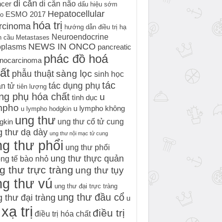
di căn
di căn não
cer
dấu hiệu sớm
Hepatocellular
ESMO 2017
o
hóa trị
rcinoma
hướng dẫn điều trị
hạ
Neuroendocrine
h cầu
Metastases
NEWS IN ONCO
oplasms
pancreatic
phác đồ hoá
nocarcinoma
ất
sàng lọc
phẫu thuật
sinh học
tác
tác dụng phụ
n tử
tiên lượng
ng phụ hóa chất
u
tình dục
mpho
u lympho không
u lympho hodgkin
ung thư
ung thư cổ tử cung
gkin
g thư dạ dày
ung thư nội mạc tử cung
g thư phổi
ung thư phổi
ung thư thực quản
ng tế bào nhỏ
g thư trực tràng
ung thư tụy
ng thư vú
ung thư đại trực tràng
ung thư đầu cổ
 thư đại tràng
u
xạ trị
điều trị
điều trị hóa chất