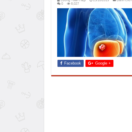
Lương Tuấn Hiệp
23/10/2019
Dành cho n
0
8,027
Facebook
Google +