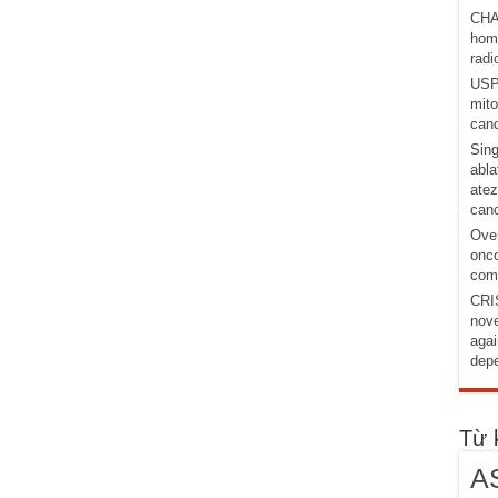
CHA
homo
radi
USP1
mito
canc
Sing
abla
atez
canc
Over
onco
comb
CRI
nove
agai
depe
Từ 
A