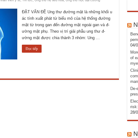
hân viên y tế
,
Tin tức
,
Ung thư hệ tiêu hoá
,
Ung thư học đại cương
ĐẶT VẤN ĐỀ Ung thư­ đư­ờng mật là những khối u
ác tính xuất phát từ biểu mô của hệ thống đ­ường
N
mật từ trong gan đến đ­ường mật ngoài gan và đ­
ường mật phụ. Theo vị trí giải phẫu ung thư­ đ­
Bene
ường mật đư­ợc chia thành 3 nhóm: Ung …
pemb
04/
Đọc tiếp
More
of e
mye
Clin
comb
man
De-e
pres
Elec
risk
28/
N