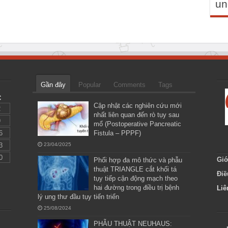
un
Gần đây
Popular
Comments
Tags
C
Cập nhật các nghiên cứu mới
2
nhất liên quan đến rò tụy sau
9
mổ (Postoperative Pancreatic
6
Fistula – PPPF)
3
23/04/2025
0
Giớ
Phối hợp đa mô thức và phẫu
thuật TRIANGLE cắt khối tá
Điề
tụy tiếp cận động mạch theo
hai đường trong điều trị bệnh
Liê
lý ung thư đầu tụy tiến triển
25/08/2024
PHẪU THUẬT NEUHAUS: