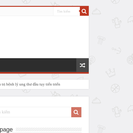
rị bệnh lý ung thư đầu tụy tiến triển
P IV
page