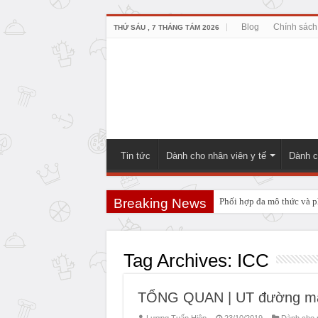
Blog
Chính sách
THỨ SÁU , 7 THÁNG TÁM 2026
Tin tức
Dành cho nhân viên y tế
Dành c
Breaking News
Phối hợp đa mô thức và ph
PHẪU THUẬT NEUHAUS:
Tag Archives:
ICC
TỔNG QUAN | UT đường mật