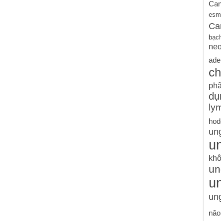
Can
esm
Ca
bạc
ne
ade
ch
phâ
dụ
ly
hod
un
un
khô
un
u
ung
não