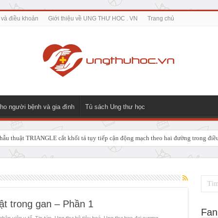
 và điều khoản
Giới thiệu về UNG THƯ HOC . VN
Trang chủ
ho người bệnh và gia đình
Tủ sách Ung thư học
ẫu thuật TRIANGLE cắt khối tá tụy tiếp cận động mạch theo hai đường trong điều t
 GIẢI PHÁP ĐIỀU TRỊ TRIỆT CĂN CHO UNG THƯ NGÃ BA ĐƯỜNG MẬT TUÝ
 trong gan – Phần 1
Fan