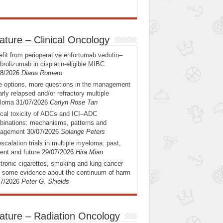
ature – Clinical Oncology
fit from perioperative enfortumab vedotin–
rolizumab in cisplatin-eligible MIBC
08/2026
Diana Romero
 options, more questions in the management
arly relapsed and/or refractory multiple
loma
31/07/2026
Carlyn Rose Tan
ical toxicity of ADCs and ICI–ADC
inations: mechanisms, patterns and
agement
30/07/2026
Solange Peters
scalation trials in multiple myeloma: past,
ent and future
29/07/2026
Hira Mian
tronic cigarettes, smoking and lung cancer
: some evidence about the continuum of harm
07/2026
Peter G. Shields
ature – Radiation Oncology