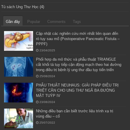
Tủ sách Ung Thư Học
(4)
Gần đây
Popular
Comments
Tags
Cập nhật các nghiên cứu mới nhất liên quan đến
rò tụy sau mổ (Postoperative Pancreatic Fistula –
PPPF)
23/04/2025
Phối hợp đa mô thức và phẫu thuật TRIANGLE
cắt khối tá tụy tiếp cận động mạch theo hai đường
trong điều trị bệnh lý ung thư đầu tụy tiến triển
25/08/2024
PHẪU THUẬT NEUHAUS: GIẢI PHÁP ĐIỀU TRỊ
TRIỆT CĂN CHO UNG THƯ NGÃ BA ĐƯỜNG
MẬT TUÝP IV
23/08/2024
Những điều bạn cần biết trước liệu trình xạ trị
vùng đầu – cổ
25/07/2022