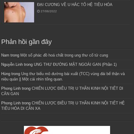
ĐẠI CƯƠNG VỀ U HẮC TỐ HỆ TIÊU HÓA
27/06/2022
Phản hồi gần đây
Nam
trong
Một số phác đồ hoá chất trong ung thư cổ tử cung
Nguyễn Linh
trong
UNG THƯ ĐƯỜNG MẬT NGOÀI GAN (Phần 1)
Hùng
trong
Ung thư biểu mô đường bài xuất (TCC) vùng đài bể thận và
niệu quản || Một cái nhìn tổng quan.
Phong Linh
trong
CHIẾN LƯỢC ĐIỀU TRỊ U THẦN KINH NỘI TIẾT DI
CĂN GAN
Phong Linh
trong
CHIẾN LƯỢC ĐIỀU TRỊ U THẦN KINH NỘI TIẾT HỆ
TIÊU HÓA DI CĂN XA