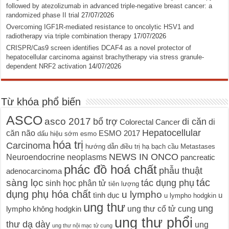
followed by atezolizumab in advanced triple-negative breast cancer: a
randomized phase II trial
27/07/2026
Overcoming IGF1R-mediated resistance to oncolytic HSV1 and
radiotherapy via triple combination therapy
17/07/2026
CRISPR/Cas9 screen identifies DCAF4 as a novel protector of
hepatocellular carcinoma against brachytherapy via stress granule-
dependent NRF2 activation
14/07/2026
Từ khóa phổ biến
ASCO
asco 2017
bổ trợ
di căn
di
Colorectal Cancer
Hepatocellular
căn não
ESMO 2017
dấu hiệu sớm
esmo
hóa trị
Carcinoma
hướng dẫn điều trị
hạ bạch cầu
Metastases
NEWS IN ONCO
Neuroendocrine neoplasms
pancreatic
phác đồ hoá chất
phẫu thuật
adenocarcinoma
tác
sàng lọc
tác dụng phụ
sinh học phân tử
tiên lượng
dụng phụ hóa chất
u lympho
tình dục
u
u lympho hodgkin
ung thư
ung
ung thư cổ tử cung
lympho không hodgkin
ung thư phổi
thư dạ dày
ung
ung thư nội mạc tử cung