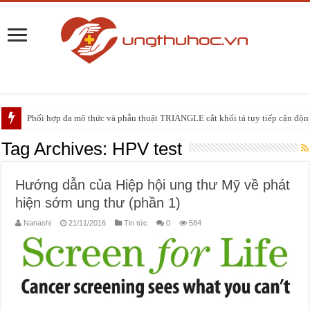
Phối hợp đa mô thức và phẫu thuật TRIANGLE cắt khối tá tụy tiếp cận động 
PHẪU THUẬT NEUHAUS: GIẢI PHÁP ĐIỀU TRỊ TRIỆT CĂN CHO UNG
Tag Archives:
HPV test
Hướng dẫn của Hiệp hội ung thư Mỹ về phát
hiện sớm ung thư (phần 1)
Nanashi
21/11/2016
Tin tức
0
584