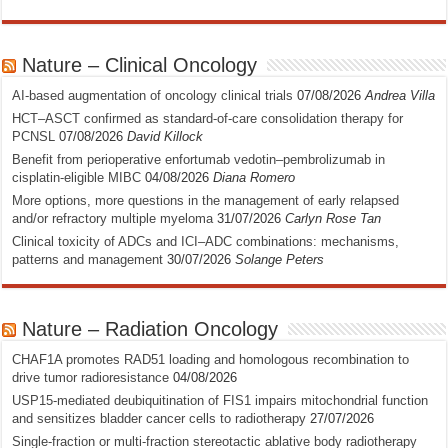
Nature – Clinical Oncology
AI-based augmentation of oncology clinical trials
07/08/2026
Andrea Villa
HCT–ASCT confirmed as standard-of-care consolidation therapy for
PCNSL
07/08/2026
David Killock
Benefit from perioperative enfortumab vedotin–pembrolizumab in
cisplatin-eligible MIBC
04/08/2026
Diana Romero
More options, more questions in the management of early relapsed
and/or refractory multiple myeloma
31/07/2026
Carlyn Rose Tan
Clinical toxicity of ADCs and ICI–ADC combinations: mechanisms,
patterns and management
30/07/2026
Solange Peters
Nature – Radiation Oncology
CHAF1A promotes RAD51 loading and homologous recombination to
drive tumor radioresistance
04/08/2026
USP15-mediated deubiquitination of FIS1 impairs mitochondrial function
and sensitizes bladder cancer cells to radiotherapy
27/07/2026
Single-fraction or multi-fraction stereotactic ablative body radiotherapy