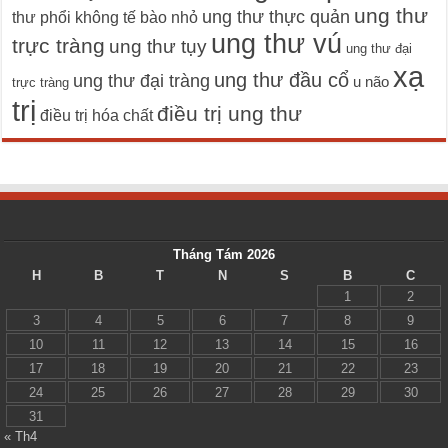
ung thư
ung thư thực quản
thư phổi không tế bào nhỏ
ung thư vú
trực tràng
ung thư tụy
ung thư đại
xạ
ung thư đầu cổ
ung thư đại tràng
u não
trực tràng
trị
điều trị ung thư
điều trị hóa chất
Tháng Tám 2026
H
B
T
N
S
B
C
1
2
3
4
5
6
7
8
9
10
11
12
13
14
15
16
17
18
19
20
21
22
23
24
25
26
27
28
29
30
31
« Th4