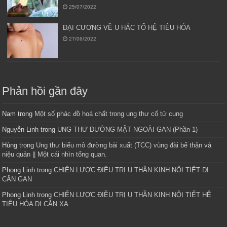
25/07/2022
ĐẠI CƯƠNG VỀ U HẮC TỐ HỆ TIÊU HÓA
27/06/2022
Phản hồi gần đây
Nam
trong
Một số phác đồ hoá chất trong ung thư cổ tử cung
Nguyễn Linh
trong
UNG THƯ ĐƯỜNG MẬT NGOÀI GAN (Phần 1)
Hùng
trong
Ung thư biểu mô đường bài xuất (TCC) vùng đài bể thận và
niệu quản || Một cái nhìn tổng quan.
Phong Linh
trong
CHIẾN LƯỢC ĐIỀU TRỊ U THẦN KINH NỘI TIẾT DI
CĂN GAN
Phong Linh
trong
CHIẾN LƯỢC ĐIỀU TRỊ U THẦN KINH NỘI TIẾT HỆ
TIÊU HÓA DI CĂN XA