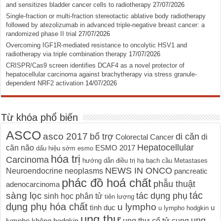
and sensitizes bladder cancer cells to radiotherapy
27/07/2026
Single-fraction or multi-fraction stereotactic ablative body radiotherapy
followed by atezolizumab in advanced triple-negative breast cancer: a
randomized phase II trial
27/07/2026
Overcoming IGF1R-mediated resistance to oncolytic HSV1 and
radiotherapy via triple combination therapy
17/07/2026
CRISPR/Cas9 screen identifies DCAF4 as a novel protector of
hepatocellular carcinoma against brachytherapy via stress granule-
dependent NRF2 activation
14/07/2026
Từ khóa phổ biến
ASCO
asco 2017
bổ trợ
di căn
di
Colorectal Cancer
Hepatocellular
căn não
ESMO 2017
dấu hiệu sớm
esmo
hóa trị
Carcinoma
hướng dẫn điều trị
hạ bạch cầu
Metastases
NEWS IN ONCO
Neuroendocrine neoplasms
pancreatic
phác đồ hoá chất
phẫu thuật
adenocarcinoma
tác
sàng lọc
tác dụng phụ
sinh học phân tử
tiên lượng
dụng phụ hóa chất
u lympho
tình dục
u
u lympho hodgkin
ung thư
ung
ung thư cổ tử cung