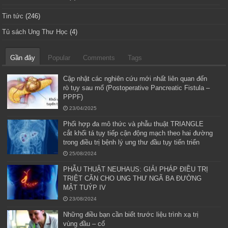
Tin tức
(246)
Tủ sách Ung Thư Học
(4)
Gần đây
Popular
Comments
Tags
Cập nhật các nghiên cứu mới nhất liên quan đến
rò tụy sau mổ (Postoperative Pancreatic Fistula –
PPPF)
23/04/2025
Phối hợp đa mô thức và phẫu thuật TRIANGLE
cắt khối tá tụy tiếp cận động mạch theo hai đường
trong điều trị bệnh lý ung thư đầu tụy tiến triển
25/08/2024
PHẪU THUẬT NEUHAUS: GIẢI PHÁP ĐIỀU TRỊ
TRIỆT CĂN CHO UNG THƯ NGÃ BA ĐƯỜNG
MẬT TUÝP IV
23/08/2024
Những điều bạn cần biết trước liệu trình xạ trị
vùng đầu – cổ