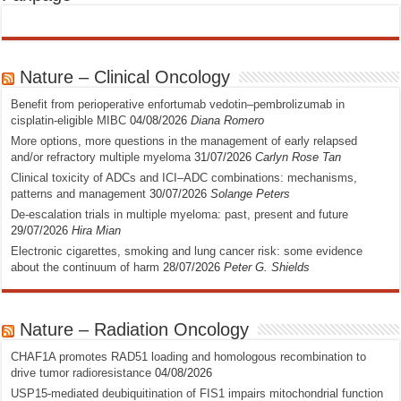
Nature – Clinical Oncology
Benefit from perioperative enfortumab vedotin–pembrolizumab in
cisplatin-eligible MIBC
04/08/2026
Diana Romero
More options, more questions in the management of early relapsed
and/or refractory multiple myeloma
31/07/2026
Carlyn Rose Tan
Clinical toxicity of ADCs and ICI–ADC combinations: mechanisms,
patterns and management
30/07/2026
Solange Peters
De-escalation trials in multiple myeloma: past, present and future
29/07/2026
Hira Mian
Electronic cigarettes, smoking and lung cancer risk: some evidence
about the continuum of harm
28/07/2026
Peter G. Shields
Nature – Radiation Oncology
CHAF1A promotes RAD51 loading and homologous recombination to
drive tumor radioresistance
04/08/2026
USP15-mediated deubiquitination of FIS1 impairs mitochondrial function