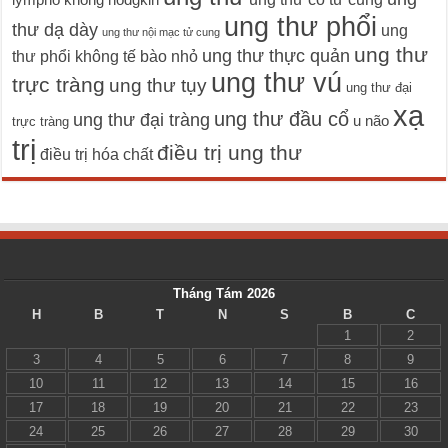
lympho không hodgkin
ung thư phổi
thư dạ dày
ung
ung thư nội mạc tử cung
ung thư
ung thư thực quản
thư phổi không tế bào nhỏ
ung thư vú
trực tràng
ung thư tụy
ung thư đại
xạ
ung thư đầu cổ
ung thư đại tràng
u não
trực tràng
trị
điều trị ung thư
điều trị hóa chất
Tháng Tám 2026
H
B
T
N
S
B
C
1
2
3
4
5
6
7
8
9
10
11
12
13
14
15
16
17
18
19
20
21
22
23
24
25
26
27
28
29
30