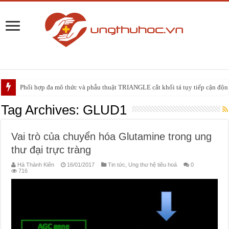
Phối hợp đa mô thức và phẫu thuật TRIANGLE cắt khối tá tụy tiếp cận động 
PHẪU THUẬT NEUHAUS: GIẢI PHÁP ĐIỀU TRỊ TRIỆT CĂN CHO UNG
Tag Archives:
GLUD1
Vai trò của chuyển hóa Glutamine trong ung
thư đại trực tràng
Hà Thành Kiên
16/01/2017
Tin tức
,
Ung thư hệ tiêu hoá
0
716