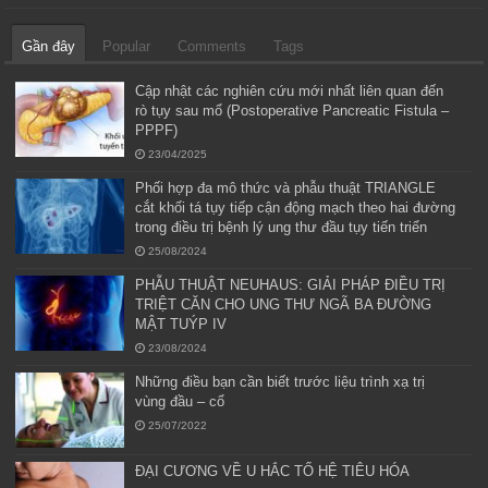
Gần đây
Popular
Comments
Tags
Cập nhật các nghiên cứu mới nhất liên quan đến
rò tụy sau mổ (Postoperative Pancreatic Fistula –
PPPF)
23/04/2025
Phối hợp đa mô thức và phẫu thuật TRIANGLE
cắt khối tá tụy tiếp cận động mạch theo hai đường
trong điều trị bệnh lý ung thư đầu tụy tiến triển
25/08/2024
PHẪU THUẬT NEUHAUS: GIẢI PHÁP ĐIỀU TRỊ
TRIỆT CĂN CHO UNG THƯ NGÃ BA ĐƯỜNG
MẬT TUÝP IV
23/08/2024
Những điều bạn cần biết trước liệu trình xạ trị
vùng đầu – cổ
25/07/2022
ĐẠI CƯƠNG VỀ U HẮC TỐ HỆ TIÊU HÓA