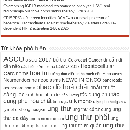
Overcoming IGF1R-mediated resistance to oncolytic HSV1 and
radiotherapy via triple combination therapy
17/07/2026
CRISPR/Cas9 screen identifies DCAF4 as a novel protector of
hepatocellular carcinoma against brachytherapy via stress granule-
dependent NRF2 activation
14/07/2026
Từ khóa phổ biến
ASCO
asco 2017
bổ trợ
di căn
di
Colorectal Cancer
Hepatocellular
căn não
ESMO 2017
dấu hiệu sớm
esmo
hóa trị
Carcinoma
hướng dẫn điều trị
hạ bạch cầu
Metastases
NEWS IN ONCO
Neuroendocrine neoplasms
pancreatic
phác đồ hoá chất
phẫu thuật
adenocarcinoma
tác
sàng lọc
tác dụng phụ
sinh học phân tử
tiên lượng
dụng phụ hóa chất
u lympho
tình dục
u
u lympho hodgkin
ung thư
ung
ung thư cổ tử cung
lympho không hodgkin
ung thư phổi
thư dạ dày
ung
ung thư nội mạc tử cung
ung thư
ung thư thực quản
thư phổi không tế bào nhỏ