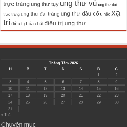
ung thư vú
trực tràng
ung thư tụy
ung thư đại
xạ
ung thư đầu cổ
ung thư đại tràng
u não
trực tràng
trị
điều trị ung thư
điều trị hóa chất
Tháng Tám 2026
H
B
T
N
S
B
C
1
2
3
4
5
6
7
8
9
10
11
12
13
14
15
16
17
18
19
20
21
22
23
24
25
26
27
28
29
30
31
« Th4
Chuyên mục