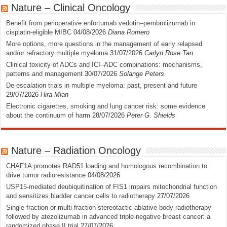
Nature – Clinical Oncology
Benefit from perioperative enfortumab vedotin–pembrolizumab in
cisplatin-eligible MIBC
04/08/2026
Diana Romero
More options, more questions in the management of early relapsed
and/or refractory multiple myeloma
31/07/2026
Carlyn Rose Tan
Clinical toxicity of ADCs and ICI–ADC combinations: mechanisms,
patterns and management
30/07/2026
Solange Peters
De-escalation trials in multiple myeloma: past, present and future
29/07/2026
Hira Mian
Electronic cigarettes, smoking and lung cancer risk: some evidence
about the continuum of harm
28/07/2026
Peter G. Shields
Nature – Radiation Oncology
CHAF1A promotes RAD51 loading and homologous recombination to
drive tumor radioresistance
04/08/2026
USP15-mediated deubiquitination of FIS1 impairs mitochondrial function
and sensitizes bladder cancer cells to radiotherapy
27/07/2026
Single-fraction or multi-fraction stereotactic ablative body radiotherapy
followed by atezolizumab in advanced triple-negative breast cancer: a
randomized phase II trial
27/07/2026