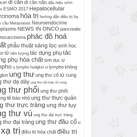
di căn
di căn não
cer
dấu hiệu sớm
Hepatocellular
ESMO 2017
o
hóa trị
rcinoma
hướng dẫn điều trị
hạ
Neuroendocrine
h cầu
Metastases
NEWS IN ONCO
oplasms
pancreatic
phác đồ hoá
nocarcinoma
ất
sàng lọc
phẫu thuật
sinh học
tác
tác dụng phụ
n tử
tiên lượng
ng phụ hóa chất
u
tình dục
mpho
u lympho không
u lympho hodgkin
ung thư
ung thư cổ tử cung
gkin
g thư dạ dày
ung thư nội mạc tử cung
g thư phổi
ung thư phổi
ung thư thực quản
ng tế bào nhỏ
g thư trực tràng
ung thư tụy
ng thư vú
ung thư đại trực tràng
ung thư đầu cổ
 thư đại tràng
u
xạ trị
điều trị
điều trị hóa chất