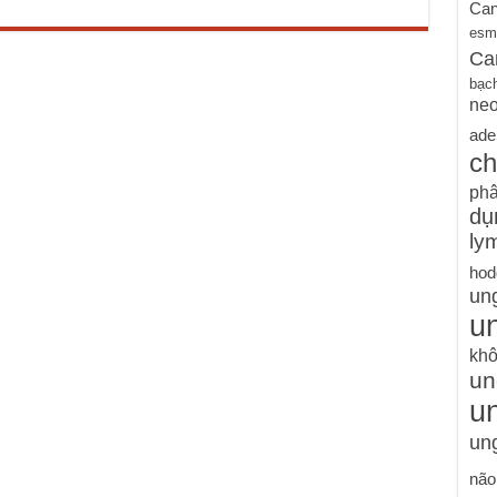
Can
esm
Ca
bạc
ne
ade
ch
phâ
dụ
ly
hod
un
un
khô
un
u
ung
não