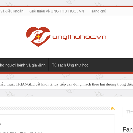
 và điều khoản
Giới thiệu về UNG THƯ HOC . VN
Trang chủ
ho người bệnh và gia đình
Tủ sách Ung thư học
ẫu thuật TRIANGLE cắt khối tá tụy tiếp cận động mạch theo hai đường trong điều t
 GIẢI PHÁP ĐIỀU TRỊ TRIỆT CĂN CHO UNG THƯ NGÃ BA ĐƯỜNG MẬT TUÝ
ư
Fan