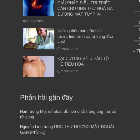
GIẢI PHÁP ĐIỀU TRỊ TRIỆT
CĂN CHO UNG THƯ NGÃ BA
ĐƯỜNG MẬT TUÝP IV
23/08/2024
Những điều bạn cần biết
trước liệu trình xạ trị vùng đầu
– cổ
25/07/2022
« T
ĐẠI CƯƠNG VỀ U HẮC TỐ
HỆ TIÊU HÓA
27/06/2022
Phản hồi gần đây
Nam
trong
Một số phác đồ hoá chất trong ung thư cổ
tử cung
Nguyễn Linh
trong
UNG THƯ ĐƯỜNG MẬT NGOÀI
GAN (Phần 1)