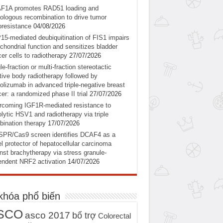
F1A promotes RAD51 loading and
logous recombination to drive tumor
oresistance
04/08/2026
5-mediated deubiquitination of FIS1 impairs
chondrial function and sensitizes bladder
er cells to radiotherapy
27/07/2026
le-fraction or multi-fraction stereotactic
tive body radiotherapy followed by
olizumab in advanced triple-negative breast
er: a randomized phase II trial
27/07/2026
coming IGF1R-mediated resistance to
lytic HSV1 and radiotherapy via triple
ination therapy
17/07/2026
SPR/Cas9 screen identifies DCAF4 as a
l protector of hepatocellular carcinoma
nst brachytherapy via stress granule-
ndent NRF2 activation
14/07/2026
khóa phổ biến
SCO
asco 2017
bổ trợ
Colorectal