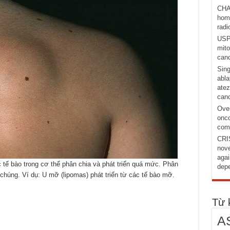
CHA
homo
radi
USP1
mito
canc
Sing
abla
atez
canc
Over
onco
comb
CRI
nove
agai
c tế bào trong cơ thể phân chia và phát triển quá mức. Phân
depe
ủa chúng. Ví dụ: U mỡ (lipomas) phát triển từ các tế bào mỡ.
Từ 
A