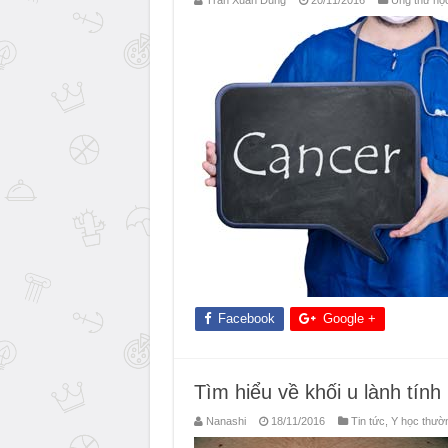
Trần Xuân Dũng
20/11/2016
Ung thư họ
Facebook
Google +
Tìm hiểu về khối u lành tính
Nanashi
18/11/2016
Tin tức
,
Y học thườ