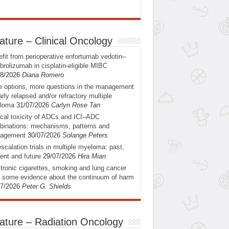
ature – Clinical Oncology
fit from perioperative enfortumab vedotin–
rolizumab in cisplatin-eligible MIBC
08/2026
Diana Romero
 options, more questions in the management
arly relapsed and/or refractory multiple
loma
31/07/2026
Carlyn Rose Tan
ical toxicity of ADCs and ICI–ADC
inations: mechanisms, patterns and
agement
30/07/2026
Solange Peters
scalation trials in multiple myeloma: past,
ent and future
29/07/2026
Hira Mian
tronic cigarettes, smoking and lung cancer
: some evidence about the continuum of harm
07/2026
Peter G. Shields
ature – Radiation Oncology