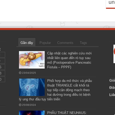
un
Gần đây
Popular
Comments
Tags
C
Cập nhật các nghiên cứu mới
2
nhất liên quan đến rò tụy sau
9
mổ (Postoperative Pancreatic
6
Fistula – PPPF)
3
23/04/2025
0
Giớ
Phối hợp đa mô thức và phẫu
thuật TRIANGLE cắt khối tá
Điề
tụy tiếp cận động mạch theo
hai đường trong điều trị bệnh
Liê
lý ung thư đầu tụy tiến triển
25/08/2024
PHẪU THUẬT NEUHAUS: