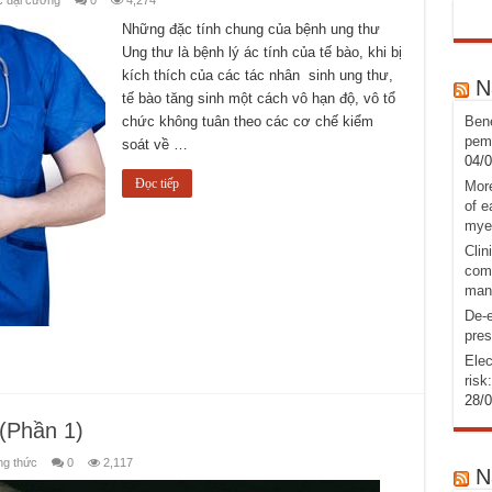
c đại cương
0
4,274
Những đặc tính chung của bệnh ung thư
Ung thư là bệnh lý ác tính của tế bào, khi bị
kích thích của các tác nhân sinh ung thư,
N
tế bào tăng sinh một cách vô hạn độ, vô tổ
chức không tuân theo các cơ chế kiểm
Bene
pemb
soát về …
04/
Đọc tiếp
More
of e
mye
Clin
comb
man
De-e
pres
Elec
risk
28/
 (Phần 1)
ng thức
0
2,117
N