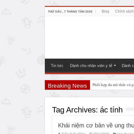
Blog
Chính sách
THỨ SÁU , 7 THÁNG TÁM 2026
Tin tức
Dành cho nhân viên y tế
Dành c
Breaking News
Phối hợp đa mô thức và ph
PHẪU THUẬT NEUHAUS:
Tag Archives:
ác tính
Khái niệm cơ bản về ung th