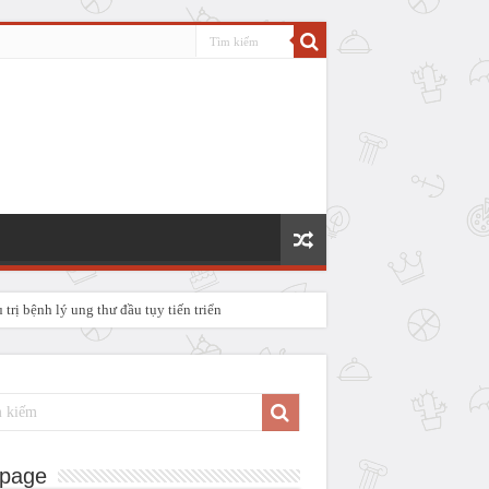
rị bệnh lý ung thư đầu tụy tiến triển
P IV
page