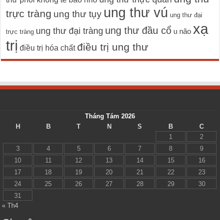
ung thư vú
trực tràng
ung thư tụy
ung thư đại
xạ
ung thư đầu cổ
ung thư đại tràng
u não
trực tràng
trị
điều trị ung thư
điều trị hóa chất
Tháng Tám 2026
H
B
T
N
S
B
C
1
2
3
4
5
6
7
8
9
10
11
12
13
14
15
16
17
18
19
20
21
22
23
24
25
26
27
28
29
30
31
« Th4