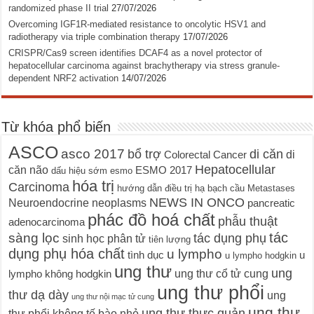
randomized phase II trial
27/07/2026
Overcoming IGF1R-mediated resistance to oncolytic HSV1 and
radiotherapy via triple combination therapy
17/07/2026
CRISPR/Cas9 screen identifies DCAF4 as a novel protector of
hepatocellular carcinoma against brachytherapy via stress granule-
dependent NRF2 activation
14/07/2026
Từ khóa phổ biến
ASCO
asco 2017
bổ trợ
di căn
di
Colorectal Cancer
Hepatocellular
căn não
ESMO 2017
dấu hiệu sớm
esmo
hóa trị
Carcinoma
hướng dẫn điều trị
hạ bạch cầu
Metastases
NEWS IN ONCO
Neuroendocrine neoplasms
pancreatic
phác đồ hoá chất
phẫu thuật
adenocarcinoma
tác
sàng lọc
tác dụng phụ
sinh học phân tử
tiên lượng
dụng phụ hóa chất
u lympho
tình dục
u
u lympho hodgkin
ung thư
ung
ung thư cổ tử cung
lympho không hodgkin
ung thư phổi
thư dạ dày
ung
ung thư nội mạc tử cung
ung thư
ung thư thực quản
thư phổi không tế bào nhỏ