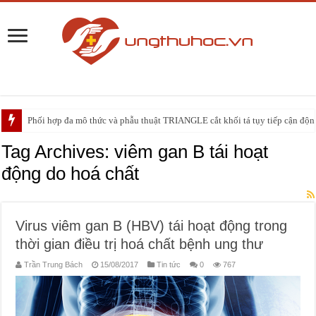
Phối hợp đa mô thức và phẫu thuật TRIANGLE cắt khối tá tụy tiếp cận động 
PHẪU THUẬT NEUHAUS: GIẢI PHÁP ĐIỀU TRỊ TRIỆT CĂN CHO UNG
Tag Archives:
viêm gan B tái hoạt
động do hoá chất
Virus viêm gan B (HBV) tái hoạt động trong
thời gian điều trị hoá chất bệnh ung thư
Trần Trung Bách
15/08/2017
Tin tức
0
767