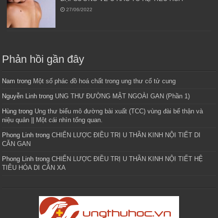
27/06/2022
Phản hồi gần đây
Nam
trong
Một số phác đồ hoá chất trong ung thư cổ tử cung
Nguyễn Linh
trong
UNG THƯ ĐƯỜNG MẬT NGOÀI GAN (Phần 1)
Hùng
trong
Ung thư biểu mô đường bài xuất (TCC) vùng đài bể thận và
niệu quản || Một cái nhìn tổng quan.
Phong Linh
trong
CHIẾN LƯỢC ĐIỀU TRỊ U THẦN KINH NỘI TIẾT DI
CĂN GAN
Phong Linh
trong
CHIẾN LƯỢC ĐIỀU TRỊ U THẦN KINH NỘI TIẾT HỆ
TIÊU HÓA DI CĂN XA