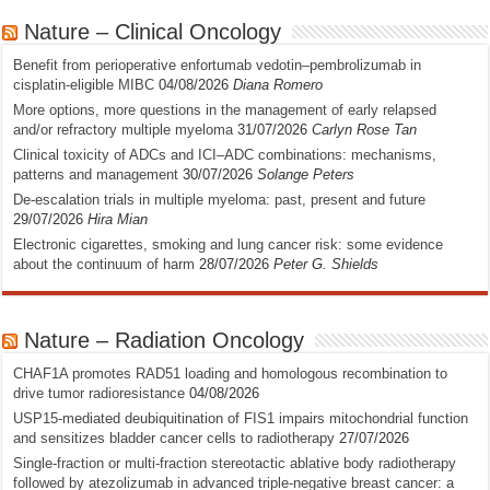
Nature – Clinical Oncology
Benefit from perioperative enfortumab vedotin–pembrolizumab in
cisplatin-eligible MIBC
04/08/2026
Diana Romero
More options, more questions in the management of early relapsed
and/or refractory multiple myeloma
31/07/2026
Carlyn Rose Tan
Clinical toxicity of ADCs and ICI–ADC combinations: mechanisms,
patterns and management
30/07/2026
Solange Peters
De-escalation trials in multiple myeloma: past, present and future
29/07/2026
Hira Mian
Electronic cigarettes, smoking and lung cancer risk: some evidence
about the continuum of harm
28/07/2026
Peter G. Shields
Nature – Radiation Oncology
CHAF1A promotes RAD51 loading and homologous recombination to
drive tumor radioresistance
04/08/2026
USP15-mediated deubiquitination of FIS1 impairs mitochondrial function
and sensitizes bladder cancer cells to radiotherapy
27/07/2026
Single-fraction or multi-fraction stereotactic ablative body radiotherapy
followed by atezolizumab in advanced triple-negative breast cancer: a