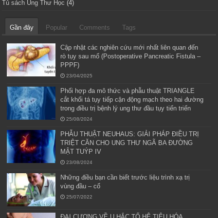
Tủ sách Ung Thư Học
(4)
Gần đây
Popular
Comments
Tags
Cập nhật các nghiên cứu mới nhất liên quan đến
rò tụy sau mổ (Postoperative Pancreatic Fistula –
PPPF)
23/04/2025
Phối hợp đa mô thức và phẫu thuật TRIANGLE
cắt khối tá tụy tiếp cận động mạch theo hai đường
trong điều trị bệnh lý ung thư đầu tụy tiến triển
25/08/2024
PHẪU THUẬT NEUHAUS: GIẢI PHÁP ĐIỀU TRỊ
TRIỆT CĂN CHO UNG THƯ NGÃ BA ĐƯỜNG
MẬT TUÝP IV
23/08/2024
Những điều bạn cần biết trước liệu trình xạ trị
vùng đầu – cổ
25/07/2022
ĐẠI CƯƠNG VỀ U HẮC TỐ HỆ TIÊU HÓA