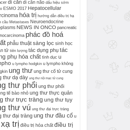
di căn
di căn não
cer
dấu hiệu sớm
Hepatocellular
ESMO 2017
o
hóa trị
rcinoma
hướng dẫn điều trị
hạ
Neuroendocrine
h cầu
Metastases
NEWS IN ONCO
oplasms
pancreatic
phác đồ hoá
nocarcinoma
ất
sàng lọc
phẫu thuật
sinh học
tác
tác dụng phụ
n tử
tiên lượng
ng phụ hóa chất
u
tình dục
mpho
u lympho không
u lympho hodgkin
ung thư
ung thư cổ tử cung
gkin
g thư dạ dày
ung thư nội mạc tử cung
g thư phổi
ung thư phổi
ung thư thực quản
ng tế bào nhỏ
g thư trực tràng
ung thư tụy
ng thư vú
ung thư đại trực tràng
ung thư đầu cổ
 thư đại tràng
u
xạ trị
điều trị
điều trị hóa chất