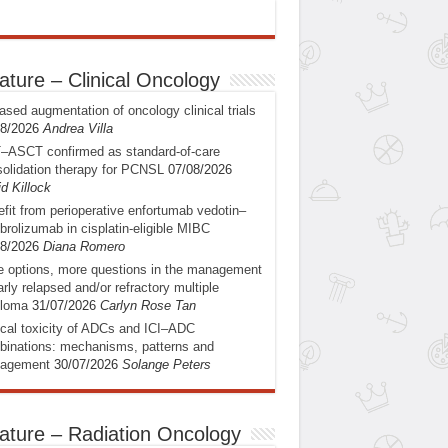
ature – Clinical Oncology
ased augmentation of oncology clinical trials
08/2026
Andrea Villa
–ASCT confirmed as standard-of-care
olidation therapy for PCNSL
07/08/2026
d Killock
fit from perioperative enfortumab vedotin–
rolizumab in cisplatin-eligible MIBC
08/2026
Diana Romero
 options, more questions in the management
arly relapsed and/or refractory multiple
loma
31/07/2026
Carlyn Rose Tan
ical toxicity of ADCs and ICI–ADC
inations: mechanisms, patterns and
agement
30/07/2026
Solange Peters
ature – Radiation Oncology