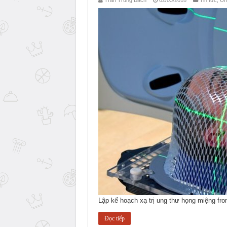
Trần Trung Bách
02/03/2018
Tin tức
,
Un
Lập kế hoạch xạ trị ung thư họng miệng f
Đọc tiếp