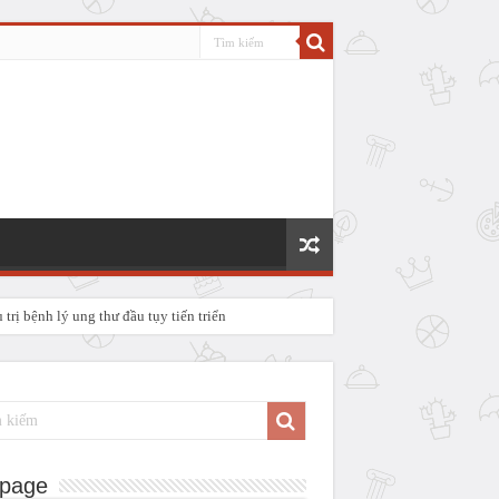
rị bệnh lý ung thư đầu tụy tiến triển
P IV
page