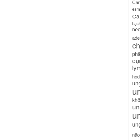
Can
esm
Ca
bạc
ne
ade
ch
phâ
dụ
ly
hod
un
un
khô
un
u
ung
não