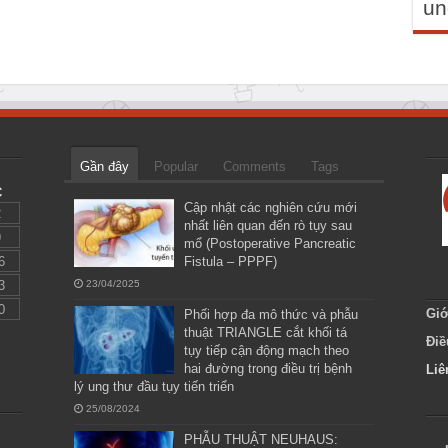
un
Gần đây
Popular
Comments
Tags
C
Cập nhật các nghiên cứu mới
2
nhất liên quan đến rò tụy sau
9
mổ (Postoperative Pancreatic
6
Fistula – PPPF)
3
23/04/2025
0
Giớ
Phối hợp đa mô thức và phẫu
thuật TRIANGLE cắt khối tá
Điề
tụy tiếp cận động mạch theo
hai đường trong điều trị bệnh
Liê
lý ung thư đầu tụy tiến triển
25/08/2024
PHẪU THUẬT NEUHAUS: