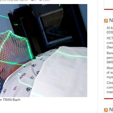
g thư vùng đầu mặt cổ
0
1,203
N
AI-b
07/
HCT
cons
Davi
Bene
pemb
04/
More
of e
mye
Clin
comb
man
rom TRAN Bach
N