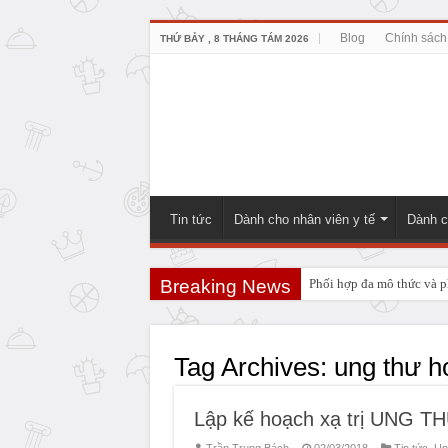
Blog
Chính sách
THỨ BẢY , 8 THÁNG TÁM 2026
Tin tức
Dành cho nhân viên y tế
Dành c
Breaking News
Phối hợp đa mô thức và ph
PHẪU THUẬT NEUHAUS:
Tag Archives:
ung thư h
Lập kế hoạch xạ trị UNG