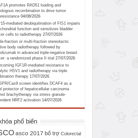
F1A promotes RAD51 loading and
logous recombination to drive tumor
oresistance
04/08/2026
5-mediated deubiquitination of FIS1 impairs
chondrial function and sensitizes bladder
er cells to radiotherapy
27/07/2026
le-fraction or multi-fraction stereotactic
tive body radiotherapy followed by
olizumab in advanced triple-negative breast
er: a randomized phase II trial
27/07/2026
coming IGF1R-mediated resistance to
lytic HSV1 and radiotherapy via triple
ination therapy
17/07/2026
SPR/Cas9 screen identifies DCAF4 as a
l protector of hepatocellular carcinoma
nst brachytherapy via stress granule-
ndent NRF2 activation
14/07/2026
khóa phổ biến
SCO
asco 2017
bổ trợ
Colorectal