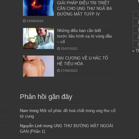
GIẢI PHÁP ĐIỀU TRỊ TRIỆT
CĂN CHO UNG THƯ NGÃ BA
ĐƯỜNG MẬT TUÝP IV
23/08/2024
Những điều bạn cần biết
trước liệu trình xạ trị vùng đầu
– cổ
25/07/2022
« T
ĐẠI CƯƠNG VỀ U HẮC TỐ
HỆ TIÊU HÓA
27/06/2022
Phản hồi gần đây
Nam
trong
Một số phác đồ hoá chất trong ung thư cổ
tử cung
Nguyễn Linh
trong
UNG THƯ ĐƯỜNG MẬT NGOÀI
GAN (Phần 1)