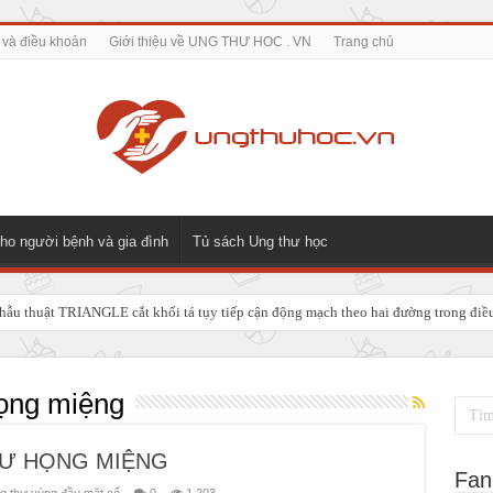
 và điều khoản
Giới thiệu về UNG THƯ HOC . VN
Trang chủ
ho người bệnh và gia đình
Tủ sách Ung thư học
ẫu thuật TRIANGLE cắt khối tá tụy tiếp cận động mạch theo hai đường trong điều t
 GIẢI PHÁP ĐIỀU TRỊ TRIỆT CĂN CHO UNG THƯ NGÃ BA ĐƯỜNG MẬT TUÝ
ọng miệng
 THƯ HỌNG MIỆNG
Fan