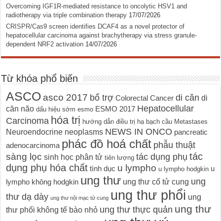
Overcoming IGF1R-mediated resistance to oncolytic HSV1 and
radiotherapy via triple combination therapy
17/07/2026
CRISPR/Cas9 screen identifies DCAF4 as a novel protector of
hepatocellular carcinoma against brachytherapy via stress granule-
dependent NRF2 activation
14/07/2026
Từ khóa phổ biến
ASCO
asco 2017
bổ trợ
di căn
di
Colorectal Cancer
Hepatocellular
căn não
ESMO 2017
dấu hiệu sớm
esmo
hóa trị
Carcinoma
hướng dẫn điều trị
hạ bạch cầu
Metastases
NEWS IN ONCO
Neuroendocrine neoplasms
pancreatic
phác đồ hoá chất
phẫu thuật
adenocarcinoma
tác
sàng lọc
tác dụng phụ
sinh học phân tử
tiên lượng
dụng phụ hóa chất
u lympho
tình dục
u
u lympho hodgkin
ung thư
ung
ung thư cổ tử cung
lympho không hodgkin
ung thư phổi
thư dạ dày
ung
ung thư nội mạc tử cung
ung thư
ung thư thực quản
thư phổi không tế bào nhỏ