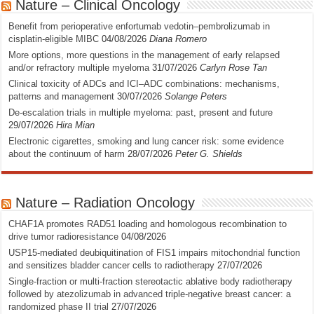
Nature – Clinical Oncology
Benefit from perioperative enfortumab vedotin–pembrolizumab in
cisplatin-eligible MIBC
04/08/2026
Diana Romero
More options, more questions in the management of early relapsed
and/or refractory multiple myeloma
31/07/2026
Carlyn Rose Tan
Clinical toxicity of ADCs and ICI–ADC combinations: mechanisms,
patterns and management
30/07/2026
Solange Peters
De-escalation trials in multiple myeloma: past, present and future
29/07/2026
Hira Mian
Electronic cigarettes, smoking and lung cancer risk: some evidence
about the continuum of harm
28/07/2026
Peter G. Shields
Nature – Radiation Oncology
CHAF1A promotes RAD51 loading and homologous recombination to
drive tumor radioresistance
04/08/2026
USP15-mediated deubiquitination of FIS1 impairs mitochondrial function
and sensitizes bladder cancer cells to radiotherapy
27/07/2026
Single-fraction or multi-fraction stereotactic ablative body radiotherapy
followed by atezolizumab in advanced triple-negative breast cancer: a
randomized phase II trial
27/07/2026