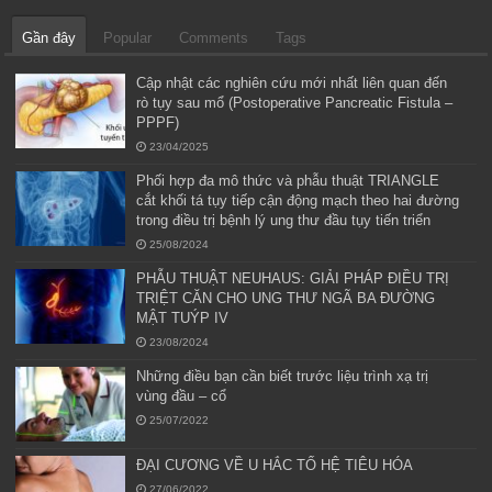
Gần đây
Popular
Comments
Tags
Cập nhật các nghiên cứu mới nhất liên quan đến
rò tụy sau mổ (Postoperative Pancreatic Fistula –
PPPF)
23/04/2025
Phối hợp đa mô thức và phẫu thuật TRIANGLE
cắt khối tá tụy tiếp cận động mạch theo hai đường
trong điều trị bệnh lý ung thư đầu tụy tiến triển
25/08/2024
PHẪU THUẬT NEUHAUS: GIẢI PHÁP ĐIỀU TRỊ
TRIỆT CĂN CHO UNG THƯ NGÃ BA ĐƯỜNG
MẬT TUÝP IV
23/08/2024
Những điều bạn cần biết trước liệu trình xạ trị
vùng đầu – cổ
25/07/2022
ĐẠI CƯƠNG VỀ U HẮC TỐ HỆ TIÊU HÓA
27/06/2022