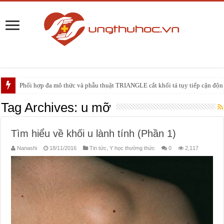
Phối hợp đa mô thức và phẫu thuật TRIANGLE cắt khối tá tụy tiếp cận động 
PHẪU THUẬT NEUHAUS: GIẢI PHÁP ĐIỀU TRỊ TRIỆT CĂN CHO UNG
Tag Archives:
u mỡ
Tìm hiểu về khối u lành tính (Phần 1)
Nanashi
18/11/2016
Tin tức
,
Y học thường thức
0
2,117