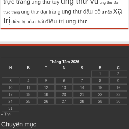
ung thư vú
trực tràng
ung thư tụy
ung thư đại
xạ
ung thư đầu cổ
ung thư đại tràng
u não
trực tràng
trị
điều trị ung thư
điều trị hóa chất
Tháng Tám 2026
H
B
T
N
S
B
C
1
2
3
4
5
6
7
8
9
10
11
12
13
14
15
16
17
18
19
20
21
22
23
24
25
26
27
28
29
30
31
« Th4
Chuyên mục