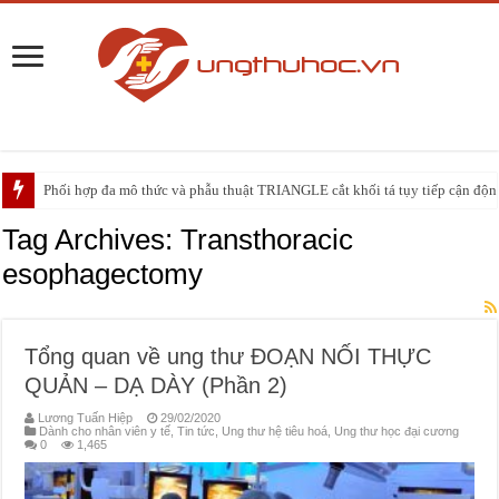
Phối hợp đa mô thức và phẫu thuật TRIANGLE cắt khối tá tụy tiếp cận động 
PHẪU THUẬT NEUHAUS: GIẢI PHÁP ĐIỀU TRỊ TRIỆT CĂN CHO UNG
Tag Archives:
Transthoracic
esophagectomy
Tổng quan về ung thư ĐOẠN NỐI THỰC
QUẢN – DẠ DÀY (Phần 2)
Lương Tuấn Hiệp
29/02/2020
Dành cho nhân viên y tế
,
Tin tức
,
Ung thư hệ tiêu hoá
,
Ung thư học đại cương
0
1,465