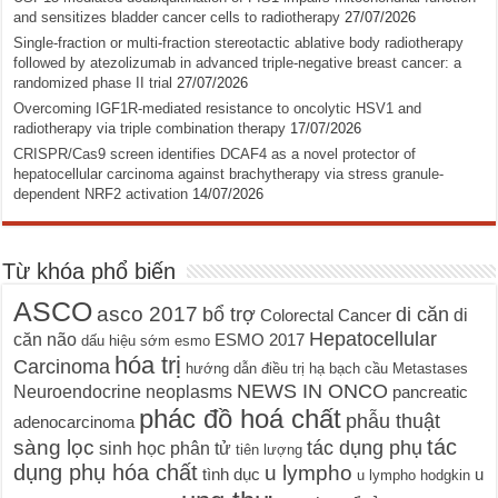
and sensitizes bladder cancer cells to radiotherapy
27/07/2026
Single-fraction or multi-fraction stereotactic ablative body radiotherapy
followed by atezolizumab in advanced triple-negative breast cancer: a
randomized phase II trial
27/07/2026
Overcoming IGF1R-mediated resistance to oncolytic HSV1 and
radiotherapy via triple combination therapy
17/07/2026
CRISPR/Cas9 screen identifies DCAF4 as a novel protector of
hepatocellular carcinoma against brachytherapy via stress granule-
dependent NRF2 activation
14/07/2026
Từ khóa phổ biến
ASCO
asco 2017
bổ trợ
di căn
di
Colorectal Cancer
Hepatocellular
căn não
ESMO 2017
dấu hiệu sớm
esmo
hóa trị
Carcinoma
hướng dẫn điều trị
hạ bạch cầu
Metastases
NEWS IN ONCO
Neuroendocrine neoplasms
pancreatic
phác đồ hoá chất
phẫu thuật
adenocarcinoma
tác
sàng lọc
tác dụng phụ
sinh học phân tử
tiên lượng
dụng phụ hóa chất
u lympho
tình dục
u
u lympho hodgkin