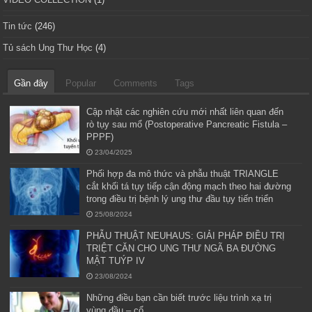
Tin tức
(246)
Tủ sách Ung Thư Học
(4)
Gần đây
Popular
Comments
Tags
Cập nhật các nghiên cứu mới nhất liên quan đến
rò tụy sau mổ (Postoperative Pancreatic Fistula –
PPPF)
23/04/2025
Phối hợp đa mô thức và phẫu thuật TRIANGLE
cắt khối tá tụy tiếp cận động mạch theo hai đường
trong điều trị bệnh lý ung thư đầu tụy tiến triển
25/08/2024
PHẪU THUẬT NEUHAUS: GIẢI PHÁP ĐIỀU TRỊ
TRIỆT CĂN CHO UNG THƯ NGÃ BA ĐƯỜNG
MẬT TUÝP IV
23/08/2024
Những điều bạn cần biết trước liệu trình xạ trị
vùng đầu – cổ