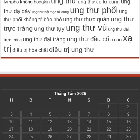
ung thư
ung
ung thư cổ tử cung
lympho không hodgkin
ung thư phổi
thư dạ dày
ung
ung thư nội mạc tử cung
ung thư
ung thư thực quản
thư phổi không tế bào nhỏ
ung thư vú
trực tràng
ung thư tụy
ung thư đại
xạ
ung thư đầu cổ
ung thư đại tràng
u não
trực tràng
trị
điều trị ung thư
điều trị hóa chất
Tháng Tám 2026
H
B
T
N
S
B
C
1
2
3
4
5
6
7
8
9
10
11
12
13
14
15
16
17
18
19
20
21
22
23
24
25
26
27
28
29
30