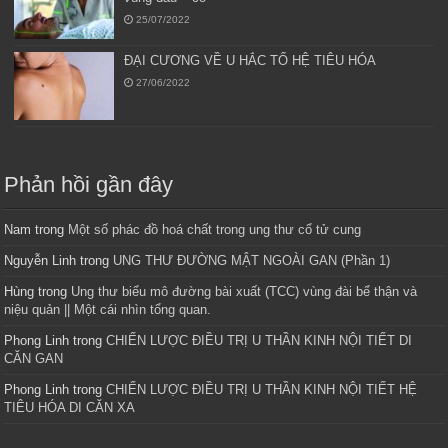
25/07/2022
ĐẠI CƯƠNG VỀ U HẮC TỐ HỆ TIÊU HÓA
27/06/2022
Phản hồi gần đây
Nam
trong
Một số phác đồ hoá chất trong ung thư cổ tử cung
Nguyễn Linh
trong
UNG THƯ ĐƯỜNG MẬT NGOÀI GAN (Phần 1)
Hùng
trong
Ung thư biểu mô đường bài xuất (TCC) vùng đài bể thận và
niệu quản || Một cái nhìn tổng quan.
Phong Linh
trong
CHIẾN LƯỢC ĐIỀU TRỊ U THẦN KINH NỘI TIẾT DI
CĂN GAN
Phong Linh
trong
CHIẾN LƯỢC ĐIỀU TRỊ U THẦN KINH NỘI TIẾT HỆ
TIÊU HÓA DI CĂN XA