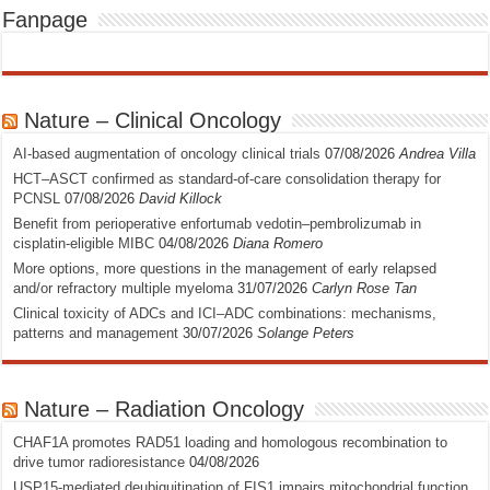
Fanpage
Nature – Clinical Oncology
AI-based augmentation of oncology clinical trials
07/08/2026
Andrea Villa
HCT–ASCT confirmed as standard-of-care consolidation therapy for
PCNSL
07/08/2026
David Killock
Benefit from perioperative enfortumab vedotin–pembrolizumab in
cisplatin-eligible MIBC
04/08/2026
Diana Romero
More options, more questions in the management of early relapsed
and/or refractory multiple myeloma
31/07/2026
Carlyn Rose Tan
Clinical toxicity of ADCs and ICI–ADC combinations: mechanisms,
patterns and management
30/07/2026
Solange Peters
Nature – Radiation Oncology
CHAF1A promotes RAD51 loading and homologous recombination to
drive tumor radioresistance
04/08/2026
USP15-mediated deubiquitination of FIS1 impairs mitochondrial function