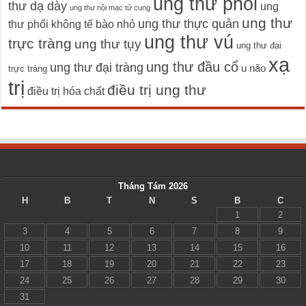
ung thư phổi
thư dạ dày
ung
ung thư nội mạc tử cung
ung thư
ung thư thực quản
thư phổi không tế bào nhỏ
ung thư vú
trực tràng
ung thư tụy
ung thư đại
xạ
ung thư đầu cổ
ung thư đại tràng
u não
trực tràng
trị
điều trị ung thư
điều trị hóa chất
Tháng Tám 2026
H
B
T
N
S
B
C
1
2
3
4
5
6
7
8
9
10
11
12
13
14
15
16
17
18
19
20
21
22
23
24
25
26
27
28
29
30
31