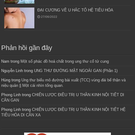
ĐẠI CƯƠNG VỀ U HẮC TỐ HỆ TIÊU HÓA
27/06/2022
Phản hồi gần đây
Nam
trong
Một số phác đồ hoá chất trong ung thư cổ tử cung
Nguyễn Linh
trong
UNG THƯ ĐƯỜNG MẬT NGOÀI GAN (Phần 1)
Hùng
trong
Ung thư biểu mô đường bài xuất (TCC) vùng đài bể thận và
niệu quản || Một cái nhìn tổng quan.
Phong Linh
trong
CHIẾN LƯỢC ĐIỀU TRỊ U THẦN KINH NỘI TIẾT DI
CĂN GAN
Phong Linh
trong
CHIẾN LƯỢC ĐIỀU TRỊ U THẦN KINH NỘI TIẾT HỆ
TIÊU HÓA DI CĂN XA