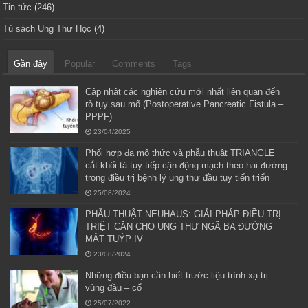
Tin tức
(246)
Tủ sách Ung Thư Học
(4)
Gần đây
Popular
Comments
Tags
Cập nhật các nghiên cứu mới nhất liên quan đến
rò tụy sau mổ (Postoperative Pancreatic Fistula –
PPPF)
23/04/2025
Phối hợp đa mô thức và phẫu thuật TRIANGLE
cắt khối tá tụy tiếp cận động mạch theo hai đường
trong điều trị bệnh lý ung thư đầu tụy tiến triển
25/08/2024
PHẪU THUẬT NEUHAUS: GIẢI PHÁP ĐIỀU TRỊ
TRIỆT CĂN CHO UNG THƯ NGÃ BA ĐƯỜNG
MẬT TUÝP IV
23/08/2024
Những điều bạn cần biết trước liệu trình xạ trị
vùng đầu – cổ
25/07/2022