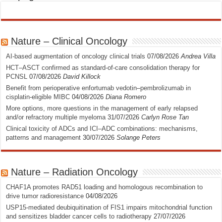
Nature – Clinical Oncology
AI-based augmentation of oncology clinical trials
07/08/2026
Andrea Villa
HCT–ASCT confirmed as standard-of-care consolidation therapy for
PCNSL
07/08/2026
David Killock
Benefit from perioperative enfortumab vedotin–pembrolizumab in
cisplatin-eligible MIBC
04/08/2026
Diana Romero
More options, more questions in the management of early relapsed
and/or refractory multiple myeloma
31/07/2026
Carlyn Rose Tan
Clinical toxicity of ADCs and ICI–ADC combinations: mechanisms,
patterns and management
30/07/2026
Solange Peters
Nature – Radiation Oncology
CHAF1A promotes RAD51 loading and homologous recombination to
drive tumor radioresistance
04/08/2026
USP15-mediated deubiquitination of FIS1 impairs mitochondrial function
and sensitizes bladder cancer cells to radiotherapy
27/07/2026