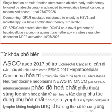
Single-fraction or multi-fraction stereotactic ablative body radiotherapy
followed by atezolizumab in advanced triple-negative breast cancer: a
randomized phase II trial
27/07/2026
Overcoming IGF1R-mediated resistance to oncolytic HSV1 and
radiotherapy via triple combination therapy
17/07/2026
CRISPR/Cas9 screen identifies DCAF4 as a novel protector of
hepatocellular carcinoma against brachytherapy via stress granule-
dependent NRF2 activation
14/07/2026
Từ khóa phổ biến
ASCO
asco 2017
bổ trợ
di căn
di
Colorectal Cancer
Hepatocellular
căn não
ESMO 2017
dấu hiệu sớm
esmo
hóa trị
Carcinoma
hướng dẫn điều trị
hạ bạch cầu
Metastases
NEWS IN ONCO
Neuroendocrine neoplasms
pancreatic
phác đồ hoá chất
phẫu thuật
adenocarcinoma
tác
sàng lọc
tác dụng phụ
sinh học phân tử
tiên lượng
dụng phụ hóa chất
u lympho
tình dục
u
u lympho hodgkin
ung thư
ung
ung thư cổ tử cung
lympho không hodgkin