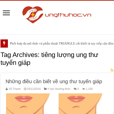
Phối hợp đa mô thức và phẫu thuật TRIANGLE cắt khối tá tụy tiếp cận động 
PHẪU THUẬT NEUHAUS: GIẢI PHÁP ĐIỀU TRỊ TRIỆT CĂN CHO UNG
Tag Archives:
tiêng lượng ung thư
tuyến giáp
Những điều cần biết về ung thư tuyến giáp
Vũ Thanh
03/12/2016
Y học thường thức
0
1,106