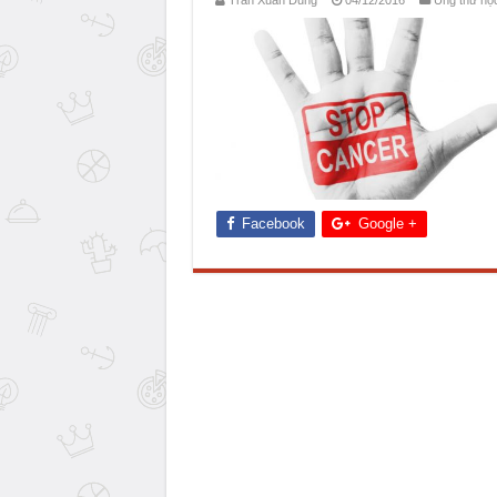
Trần Xuân Dũng
04/12/2016
Ung thư họ
Facebook
Google +