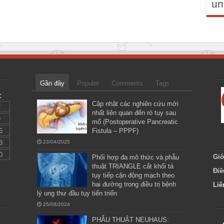
un
Gần đây
Popular
Comments
Tags
C
Cập nhật các nghiên cứu mới
2
nhất liên quan đến rò tụy sau
9
mổ (Postoperative Pancreatic
6
Fistula – PPPF)
3
23/04/2025
0
Giớ
Phối hợp đa mô thức và phẫu
thuật TRIANGLE cắt khối tá
Điề
tụy tiếp cận động mạch theo
hai đường trong điều trị bệnh
Liê
lý ung thư đầu tụy tiến triển
25/08/2024
PHẪU THUẬT NEUHAUS: