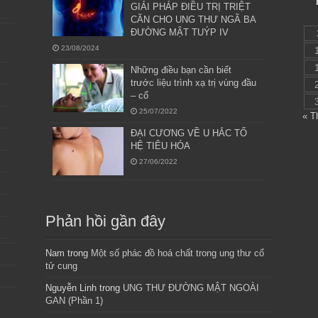
GIẢI PHÁP ĐIỀU TRỊ TRIỆT
CĂN CHO UNG THƯ NGÃ BA
ĐƯỜNG MẬT TUÝP IV
23/08/2024
Những điều bạn cần biết
trước liệu trình xạ trị vùng đầu
– cổ
25/07/2022
« T
ĐẠI CƯƠNG VỀ U HẮC TỐ
HỆ TIÊU HÓA
27/06/2022
Phản hồi gần đây
Nam
trong
Một số phác đồ hoá chất trong ung thư cổ
tử cung
Nguyễn Linh
trong
UNG THƯ ĐƯỜNG MẬT NGOÀI
GAN (Phần 1)