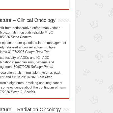
ature – Clinical Oncology
fit from perioperative enfortumab vedotin–
rolizumab in cisplatin-eligible MIBC
08/2026
Diana Romero
 options, more questions in the management
arly relapsed and/or refractory multiple
loma
31/07/2026
Carlyn Rose Tan
ical toxicity of ADCs and ICI–ADC
inations: mechanisms, patterns and
agement
30/07/2026
Solange Peters
scalation trials in multiple myeloma: past,
ent and future
29/07/2026
Hira Mian
tronic cigarettes, smoking and lung cancer
: some evidence about the continuum of harm
07/2026
Peter G. Shields
ature – Radiation Oncology