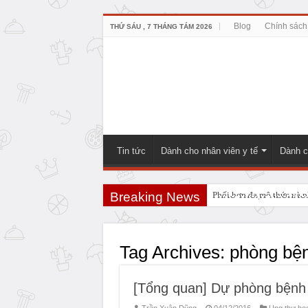
Blog
Chính sách
THỨ SÁU , 7 THÁNG TÁM 2026
Tin tức
Dành cho nhân viên y tế
Dành c
Breaking News
Phối hợp đa mô thức và ph
PHẪU THUẬT NEUHAUS:
Những điều bạn cần biết t
Tag Archives:
phòng bệ
[Tổng quan] Dự phòng bệnh