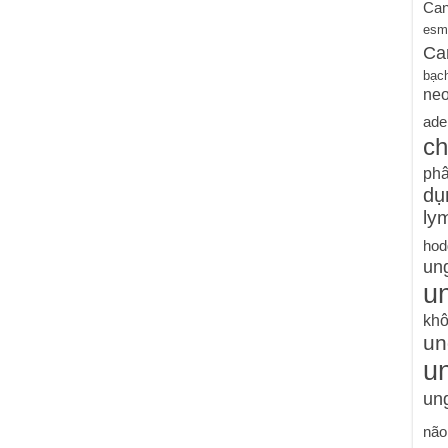
Can
esm
Ca
bạc
ne
ade
ch
phâ
dụ
ly
hod
un
un
khô
un
u
ung
não