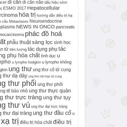
di căn
di căn não
cer
dấu hiệu sớm
Hepatocellular
ESMO 2017
o
hóa trị
rcinoma
hướng dẫn điều trị
hạ
Neuroendocrine
h cầu
Metastases
NEWS IN ONCO
oplasms
pancreatic
phác đồ hoá
nocarcinoma
ất
sàng lọc
phẫu thuật
sinh học
tác
tác dụng phụ
n tử
tiên lượng
ng phụ hóa chất
u
tình dục
mpho
u lympho không
u lympho hodgkin
ung thư
ung thư cổ tử cung
gkin
g thư dạ dày
ung thư nội mạc tử cung
g thư phổi
ung thư phổi
ung thư thực quản
ng tế bào nhỏ
g thư trực tràng
ung thư tụy
ng thư vú
ung thư đại trực tràng
ung thư đầu cổ
 thư đại tràng
u
xạ trị
điều trị
điều trị hóa chất