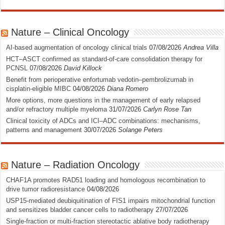
Nature – Clinical Oncology
AI-based augmentation of oncology clinical trials
07/08/2026
Andrea Villa
HCT–ASCT confirmed as standard-of-care consolidation therapy for
PCNSL
07/08/2026
David Killock
Benefit from perioperative enfortumab vedotin–pembrolizumab in
cisplatin-eligible MIBC
04/08/2026
Diana Romero
More options, more questions in the management of early relapsed
and/or refractory multiple myeloma
31/07/2026
Carlyn Rose Tan
Clinical toxicity of ADCs and ICI–ADC combinations: mechanisms,
patterns and management
30/07/2026
Solange Peters
Nature – Radiation Oncology
CHAF1A promotes RAD51 loading and homologous recombination to
drive tumor radioresistance
04/08/2026
USP15-mediated deubiquitination of FIS1 impairs mitochondrial function
and sensitizes bladder cancer cells to radiotherapy
27/07/2026
Single-fraction or multi-fraction stereotactic ablative body radiotherapy