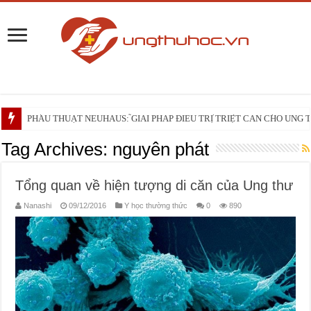
Phối hợp đa mô thức và phẫu thuật TRIANGLE cắt khối tá tụy tiếp cận động 
PHẪU THUẬT NEUHAUS: GIẢI PHÁP ĐIỀU TRỊ TRIỆT CĂN CHO UNG
Những điều bạn cần biết trước liệu trình xạ trị vùng đầu – cổ
Tag Archives:
nguyên phát
Tổng quan về hiện tượng di căn của Ung thư
Nanashi
09/12/2016
Y học thường thức
0
890