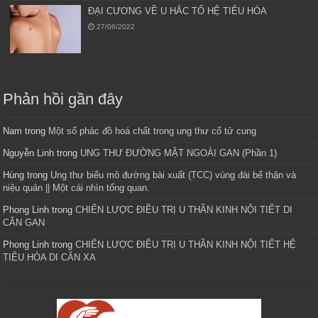
ĐẠI CƯƠNG VỀ U HẮC TỐ HỆ TIÊU HÓA
27/06/2022
Phản hồi gần đây
Nam
trong
Một số phác đồ hoá chất trong ung thư cổ tử cung
Nguyễn Linh
trong
UNG THƯ ĐƯỜNG MẬT NGOÀI GAN (Phần 1)
Hùng
trong
Ung thư biểu mô đường bài xuất (TCC) vùng đài bể thận và
niệu quản || Một cái nhìn tổng quan.
Phong Linh
trong
CHIẾN LƯỢC ĐIỀU TRỊ U THẦN KINH NỘI TIẾT DI
CĂN GAN
Phong Linh
trong
CHIẾN LƯỢC ĐIỀU TRỊ U THẦN KINH NỘI TIẾT HỆ
TIÊU HÓA DI CĂN XA