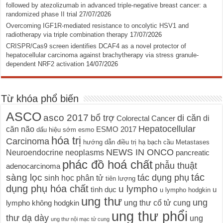
followed by atezolizumab in advanced triple-negative breast cancer: a
randomized phase II trial
27/07/2026
Overcoming IGF1R-mediated resistance to oncolytic HSV1 and
radiotherapy via triple combination therapy
17/07/2026
CRISPR/Cas9 screen identifies DCAF4 as a novel protector of
hepatocellular carcinoma against brachytherapy via stress granule-
dependent NRF2 activation
14/07/2026
Từ khóa phổ biến
ASCO
asco 2017
bổ trợ
di căn
di
Colorectal Cancer
Hepatocellular
căn não
ESMO 2017
dấu hiệu sớm
esmo
hóa trị
Carcinoma
hướng dẫn điều trị
hạ bạch cầu
Metastases
NEWS IN ONCO
Neuroendocrine neoplasms
pancreatic
phác đồ hoá chất
phẫu thuật
adenocarcinoma
tác
sàng lọc
tác dụng phụ
sinh học phân tử
tiên lượng
dụng phụ hóa chất
u lympho
tình dục
u
u lympho hodgkin
ung thư
ung
ung thư cổ tử cung
lympho không hodgkin
ung thư phổi
thư dạ dày
ung
ung thư nội mạc tử cung