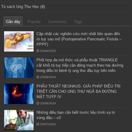
Tủ sách Ung Thư Học
(4)
Gần đây
Popular
Comments
Tags
Cập nhật các nghiên cứu mới nhất liên quan đến
rò tụy sau mổ (Postoperative Pancreatic Fistula –
PPPF)
23/04/2025
Phối hợp đa mô thức và phẫu thuật TRIANGLE
cắt khối tá tụy tiếp cận động mạch theo hai đường
trong điều trị bệnh lý ung thư đầu tụy tiến triển
25/08/2024
PHẪU THUẬT NEUHAUS: GIẢI PHÁP ĐIỀU TRỊ
TRIỆT CĂN CHO UNG THƯ NGÃ BA ĐƯỜNG
MẬT TUÝP IV
23/08/2024
Những điều bạn cần biết trước liệu trình xạ trị
vùng đầu – cổ
25/07/2022