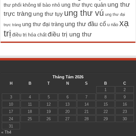
ung thư
ung thư thực quản
thư phổi không tế bào nhỏ
ung thư vú
trực tràng
ung thư tụy
ung thư đại
xạ
ung thư đầu cổ
ung thư đại tràng
u não
trực tràng
trị
điều trị ung thư
điều trị hóa chất
Tháng Tám 2026
H
B
T
N
S
B
C
1
2
3
4
5
6
7
8
9
10
11
12
13
14
15
16
17
18
19
20
21
22
23
24
25
26
27
28
29
30
31
« Th4