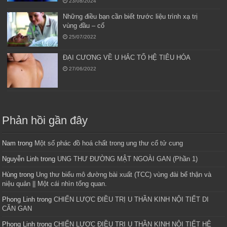
23/08/2024
Những điều bạn cần biết trước liệu trình xạ trị
vùng đầu – cổ
25/07/2022
ĐẠI CƯƠNG VỀ U HẮC TỐ HỆ TIÊU HÓA
27/06/2022
Phản hồi gần đây
Nam
trong
Một số phác đồ hoá chất trong ung thư cổ tử cung
Nguyễn Linh
trong
UNG THƯ ĐƯỜNG MẬT NGOÀI GAN (Phần 1)
Hùng
trong
Ung thư biểu mô đường bài xuất (TCC) vùng đài bể thận và
niệu quản || Một cái nhìn tổng quan.
Phong Linh
trong
CHIẾN LƯỢC ĐIỀU TRỊ U THẦN KINH NỘI TIẾT DI
CĂN GAN
Phong Linh
trong
CHIẾN LƯỢC ĐIỀU TRỊ U THẦN KINH NỘI TIẾT HỆ