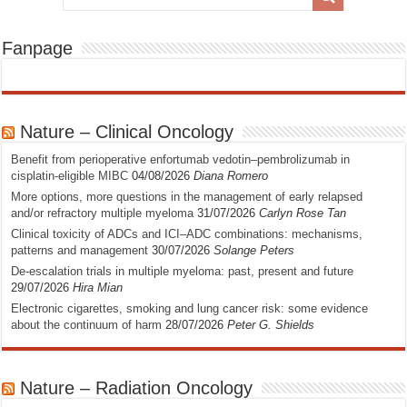
Fanpage
Nature – Clinical Oncology
Benefit from perioperative enfortumab vedotin–pembrolizumab in
cisplatin-eligible MIBC
04/08/2026
Diana Romero
More options, more questions in the management of early relapsed
and/or refractory multiple myeloma
31/07/2026
Carlyn Rose Tan
Clinical toxicity of ADCs and ICI–ADC combinations: mechanisms,
patterns and management
30/07/2026
Solange Peters
De-escalation trials in multiple myeloma: past, present and future
29/07/2026
Hira Mian
Electronic cigarettes, smoking and lung cancer risk: some evidence
about the continuum of harm
28/07/2026
Peter G. Shields
Nature – Radiation Oncology