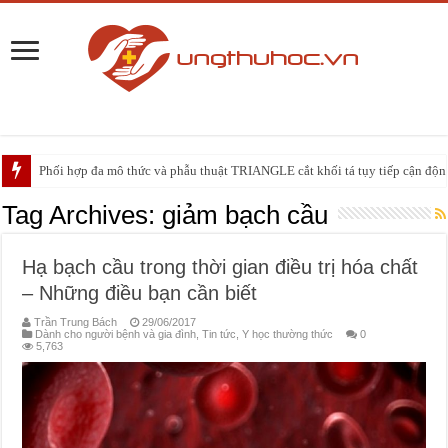
Phối hợp đa mô thức và phẫu thuật TRIANGLE cắt khối tá tụy tiếp cận động 
PHẪU THUẬT NEUHAUS: GIẢI PHÁP ĐIỀU TRỊ TRIỆT CĂN CHO UNG
Tag Archives:
giảm bạch cầu
Hạ bạch cầu trong thời gian điều trị hóa chất
– Những điều bạn cần biết
Trần Trung Bách
29/06/2017
Dành cho người bệnh và gia đình
,
Tin tức
,
Y học thường thức
0
5,763