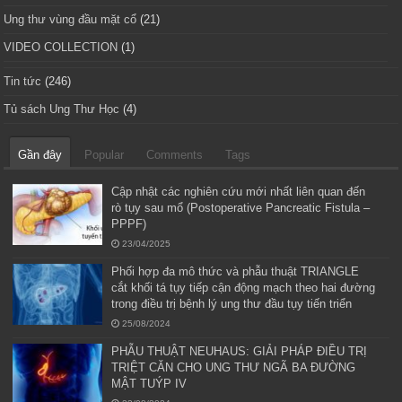
Ung thư vùng đầu mặt cổ
(21)
VIDEO COLLECTION
(1)
Tin tức
(246)
Tủ sách Ung Thư Học
(4)
Gần đây
Popular
Comments
Tags
Cập nhật các nghiên cứu mới nhất liên quan đến
rò tụy sau mổ (Postoperative Pancreatic Fistula –
PPPF)
23/04/2025
Phối hợp đa mô thức và phẫu thuật TRIANGLE
cắt khối tá tụy tiếp cận động mạch theo hai đường
trong điều trị bệnh lý ung thư đầu tụy tiến triển
25/08/2024
PHẪU THUẬT NEUHAUS: GIẢI PHÁP ĐIỀU TRỊ
TRIỆT CĂN CHO UNG THƯ NGÃ BA ĐƯỜNG
MẬT TUÝP IV