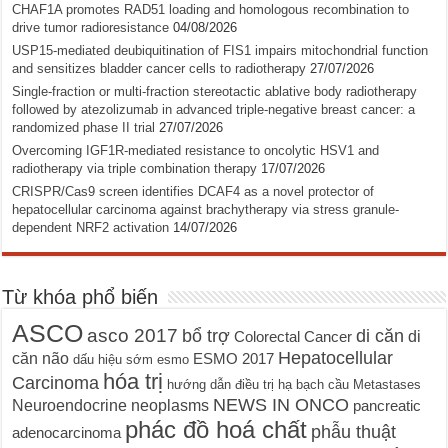
CHAF1A promotes RAD51 loading and homologous recombination to
drive tumor radioresistance
04/08/2026
USP15-mediated deubiquitination of FIS1 impairs mitochondrial function
and sensitizes bladder cancer cells to radiotherapy
27/07/2026
Single-fraction or multi-fraction stereotactic ablative body radiotherapy
followed by atezolizumab in advanced triple-negative breast cancer: a
randomized phase II trial
27/07/2026
Overcoming IGF1R-mediated resistance to oncolytic HSV1 and
radiotherapy via triple combination therapy
17/07/2026
CRISPR/Cas9 screen identifies DCAF4 as a novel protector of
hepatocellular carcinoma against brachytherapy via stress granule-
dependent NRF2 activation
14/07/2026
Từ khóa phổ biến
ASCO
asco 2017
bổ trợ
di căn
di
Colorectal Cancer
Hepatocellular
căn não
ESMO 2017
dấu hiệu sớm
esmo
hóa trị
Carcinoma
hướng dẫn điều trị
hạ bạch cầu
Metastases
NEWS IN ONCO
Neuroendocrine neoplasms
pancreatic
phác đồ hoá chất
phẫu thuật
adenocarcinoma