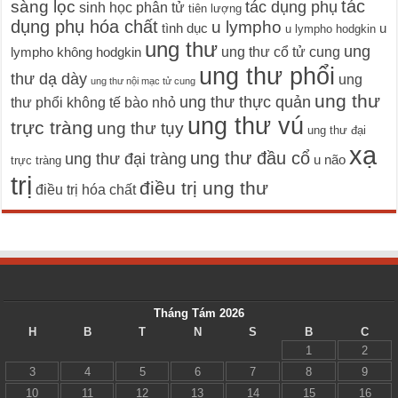
tác
sàng lọc
tác dụng phụ
sinh học phân tử
tiên lượng
dụng phụ hóa chất
u lympho
tình dục
u
u lympho hodgkin
ung thư
ung
ung thư cổ tử cung
lympho không hodgkin
ung thư phổi
thư dạ dày
ung
ung thư nội mạc tử cung
ung thư
ung thư thực quản
thư phổi không tế bào nhỏ
ung thư vú
trực tràng
ung thư tụy
ung thư đại
xạ
ung thư đầu cổ
ung thư đại tràng
u não
trực tràng
trị
điều trị ung thư
điều trị hóa chất
Tháng Tám 2026
H
B
T
N
S
B
C
1
2
3
4
5
6
7
8
9
10
11
12
13
14
15
16