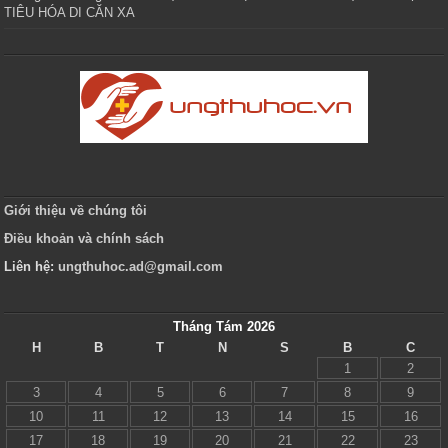
TIÊU HÓA DI CĂN XA
Giới thiệu về chúng tôi
Điều khoản và chính sách
Liên hệ:
ungthuhoc.ad@gmail.com
Tháng Tám 2026
H
B
T
N
S
B
C
1
2
3
4
5
6
7
8
9
10
11
12
13
14
15
16
17
18
19
20
21
22
23