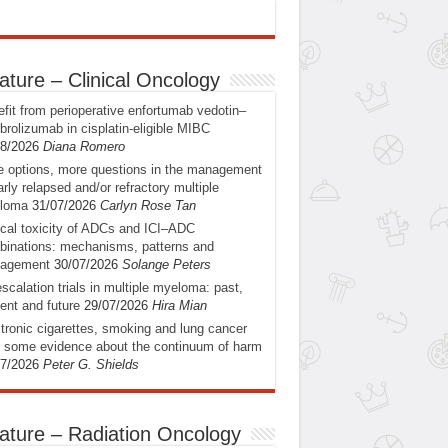
ature – Clinical Oncology
fit from perioperative enfortumab vedotin–
rolizumab in cisplatin-eligible MIBC
08/2026
Diana Romero
 options, more questions in the management
arly relapsed and/or refractory multiple
loma
31/07/2026
Carlyn Rose Tan
ical toxicity of ADCs and ICI–ADC
inations: mechanisms, patterns and
agement
30/07/2026
Solange Peters
scalation trials in multiple myeloma: past,
ent and future
29/07/2026
Hira Mian
tronic cigarettes, smoking and lung cancer
: some evidence about the continuum of harm
07/2026
Peter G. Shields
ature – Radiation Oncology