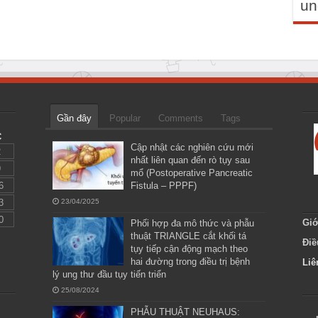
un
Gần đây
Popular
Comments
Tags
C
Cập nhật các nghiên cứu mới
2
nhất liên quan đến rò tụy sau
9
mổ (Postoperative Pancreatic
6
Fistula – PPPF)
3
23/04/2025
0
Giớ
Phối hợp đa mô thức và phẫu
thuật TRIANGLE cắt khối tá
Điề
tụy tiếp cận động mạch theo
hai đường trong điều trị bệnh
Liê
lý ung thư đầu tụy tiến triển
25/08/2024
PHẪU THUẬT NEUHAUS: