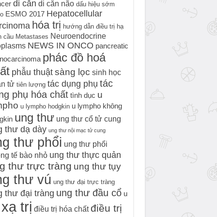
di căn
di căn não
cer
dấu hiệu sớm
Hepatocellular
ESMO 2017
o
hóa trị
rcinoma
hướng dẫn điều trị
hạ
Neuroendocrine
h cầu
Metastases
NEWS IN ONCO
oplasms
pancreatic
phác đồ hoá
nocarcinoma
ất
sàng lọc
phẫu thuật
sinh học
tác
tác dụng phụ
n tử
tiên lượng
ng phụ hóa chất
u
tình dục
mpho
u lympho không
u lympho hodgkin
ung thư
ung thư cổ tử cung
gkin
g thư dạ dày
ung thư nội mạc tử cung
g thư phổi
ung thư phổi
ung thư thực quản
ng tế bào nhỏ
g thư trực tràng
ung thư tụy
ng thư vú
ung thư đại trực tràng
ung thư đầu cổ
 thư đại tràng
u
xạ trị
điều trị
điều trị hóa chất