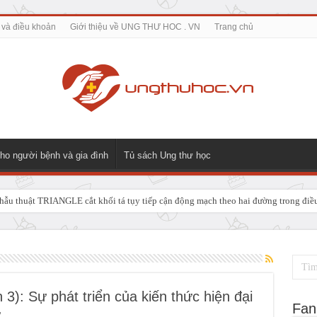
 và điều khoản
Giới thiệu về UNG THƯ HOC . VN
Trang chủ
ho người bệnh và gia đình
Tủ sách Ung thư học
ẫu thuật TRIANGLE cắt khối tá tụy tiếp cận động mạch theo hai đường trong điều t
 GIẢI PHÁP ĐIỀU TRỊ TRIỆT CĂN CHO UNG THƯ NGÃ BA ĐƯỜNG MẬT TUÝ
3): Sự phát triển của kiến thức hiện đại
Fan
ư