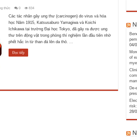
ng thức
0
834
Các tác nhân gây ung thư (carcinogen) do virus và hóa
học Năm 1915, Katsusaburo Yamagiwa và Koichi
N
Ichikawa tại trường Đại học Tokyo, đã gây ra được ung
Bene
thư trên động vật trong phòng thí nghiệm lần đầu tiên nhờ
pemb
phết hắc ín từ than đá lên da thỏ. …
04/
More
Đọc tiếp
of e
mye
Clin
comb
man
De-e
pres
Elec
risk
28/
N