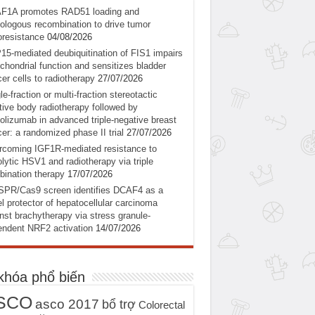
F1A promotes RAD51 loading and
logous recombination to drive tumor
oresistance
04/08/2026
5-mediated deubiquitination of FIS1 impairs
chondrial function and sensitizes bladder
er cells to radiotherapy
27/07/2026
le-fraction or multi-fraction stereotactic
tive body radiotherapy followed by
olizumab in advanced triple-negative breast
er: a randomized phase II trial
27/07/2026
coming IGF1R-mediated resistance to
lytic HSV1 and radiotherapy via triple
ination therapy
17/07/2026
SPR/Cas9 screen identifies DCAF4 as a
l protector of hepatocellular carcinoma
nst brachytherapy via stress granule-
ndent NRF2 activation
14/07/2026
khóa phổ biến
SCO
asco 2017
bổ trợ
Colorectal