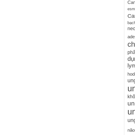
Can
esm
Ca
bạc
ne
ade
ch
phâ
dụ
ly
hod
un
un
khô
un
u
ung
não