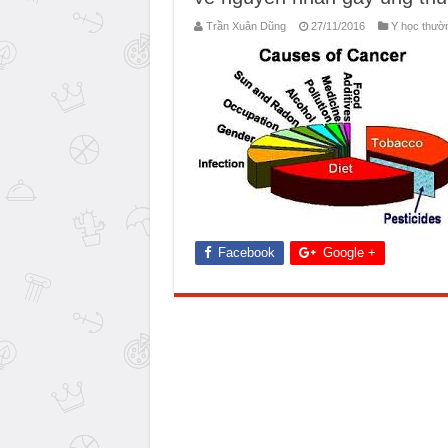
Trần Xuân Dũng
27/11/2016
Y học thườ
Facebook
Google +