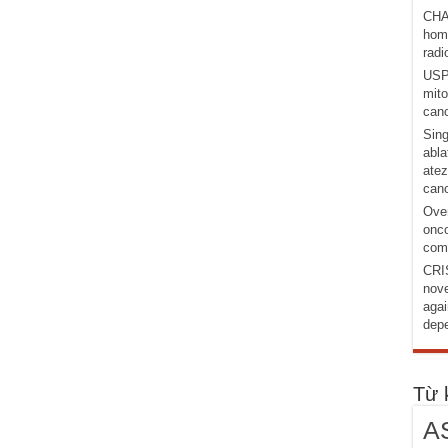
CHA
homo
radi
USP1
mito
canc
Sing
abla
atez
canc
Over
onco
comb
CRI
nove
agai
depe
Từ 
A