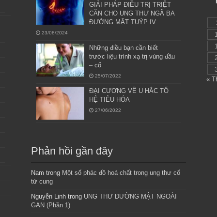
GIẢI PHÁP ĐIỀU TRỊ TRIỆT
CĂN CHO UNG THƯ NGÃ BA
ĐƯỜNG MẬT TUÝP IV
23/08/2024
Những điều bạn cần biết
trước liệu trình xạ trị vùng đầu
– cổ
25/07/2022
« T
ĐẠI CƯƠNG VỀ U HẮC TỐ
HỆ TIÊU HÓA
27/06/2022
Phản hồi gần đây
Nam
trong
Một số phác đồ hoá chất trong ung thư cổ
tử cung
Nguyễn Linh
trong
UNG THƯ ĐƯỜNG MẬT NGOÀI
GAN (Phần 1)