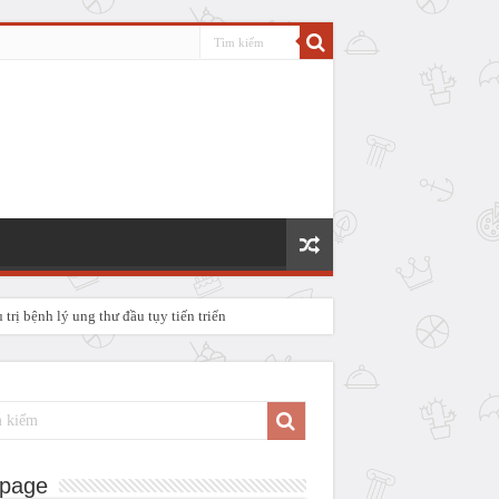
rị bệnh lý ung thư đầu tụy tiến triển
P IV
page