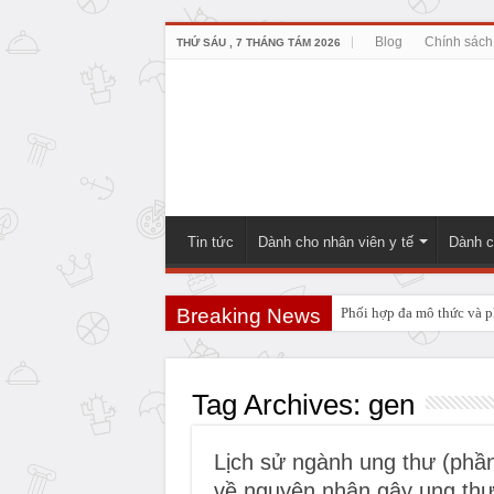
Blog
Chính sách
THỨ SÁU , 7 THÁNG TÁM 2026
Tin tức
Dành cho nhân viên y tế
Dành c
Breaking News
Phối hợp đa mô thức và ph
PHẪU THUẬT NEUHAUS:
Tag Archives:
gen
Lịch sử ngành ung thư (phần 
về nguyên nhân gây ung th