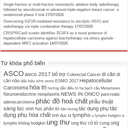
Single-fraction or multi-fraction stereotactic ablative body radiotherapy
followed by atezolizumab in advanced triple-negative breast cancer: a
randomized phase II trial
27/07/2026
Overcoming IGF1R-mediated resistance to oncolytic HSV1 and
radiotherapy via triple combination therapy
17/07/2026
CRISPR/Cas9 screen identifies DCAF4 as a novel protector of
hepatocellular carcinoma against brachytherapy via stress granule-
dependent NRF2 activation
14/07/2026
Từ khóa phổ biến
ASCO
asco 2017
bổ trợ
di căn
di
Colorectal Cancer
Hepatocellular
căn não
ESMO 2017
dấu hiệu sớm
esmo
hóa trị
Carcinoma
hướng dẫn điều trị
hạ bạch cầu
Metastases
NEWS IN ONCO
Neuroendocrine neoplasms
pancreatic
phác đồ hoá chất
phẫu thuật
adenocarcinoma
tác
sàng lọc
tác dụng phụ
sinh học phân tử
tiên lượng
dụng phụ hóa chất
u lympho
tình dục
u
u lympho hodgkin
ung thư
ung
ung thư cổ tử cung
lympho không hodgkin