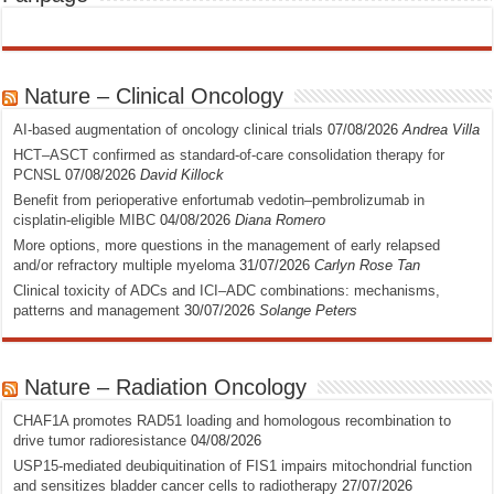
Nature – Clinical Oncology
AI-based augmentation of oncology clinical trials
07/08/2026
Andrea Villa
HCT–ASCT confirmed as standard-of-care consolidation therapy for
PCNSL
07/08/2026
David Killock
Benefit from perioperative enfortumab vedotin–pembrolizumab in
cisplatin-eligible MIBC
04/08/2026
Diana Romero
More options, more questions in the management of early relapsed
and/or refractory multiple myeloma
31/07/2026
Carlyn Rose Tan
Clinical toxicity of ADCs and ICI–ADC combinations: mechanisms,
patterns and management
30/07/2026
Solange Peters
Nature – Radiation Oncology
CHAF1A promotes RAD51 loading and homologous recombination to
drive tumor radioresistance
04/08/2026
USP15-mediated deubiquitination of FIS1 impairs mitochondrial function
and sensitizes bladder cancer cells to radiotherapy
27/07/2026