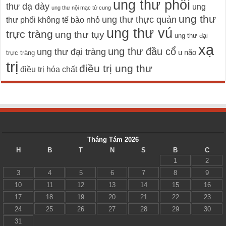
ung thư phổi
thư dạ dày
ung
ung thư nội mạc tử cung
ung thư
ung thư thực quản
thư phổi không tế bào nhỏ
ung thư vú
trực tràng
ung thư tụy
ung thư đại
xạ
ung thư đầu cổ
ung thư đại tràng
u não
trực tràng
trị
điều trị ung thư
điều trị hóa chất
Tháng Tám 2026
H
B
T
N
S
B
C
1
2
3
4
5
6
7
8
9
10
11
12
13
14
15
16
17
18
19
20
21
22
23
24
25
26
27
28
29
30
31