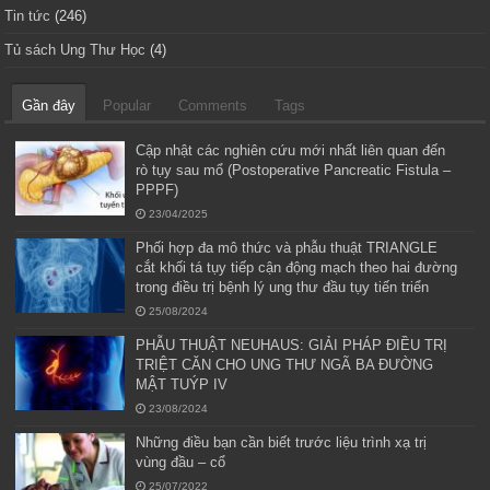
Tin tức
(246)
Tủ sách Ung Thư Học
(4)
Gần đây
Popular
Comments
Tags
Cập nhật các nghiên cứu mới nhất liên quan đến
rò tụy sau mổ (Postoperative Pancreatic Fistula –
PPPF)
23/04/2025
Phối hợp đa mô thức và phẫu thuật TRIANGLE
cắt khối tá tụy tiếp cận động mạch theo hai đường
trong điều trị bệnh lý ung thư đầu tụy tiến triển
25/08/2024
PHẪU THUẬT NEUHAUS: GIẢI PHÁP ĐIỀU TRỊ
TRIỆT CĂN CHO UNG THƯ NGÃ BA ĐƯỜNG
MẬT TUÝP IV
23/08/2024
Những điều bạn cần biết trước liệu trình xạ trị
vùng đầu – cổ
25/07/2022