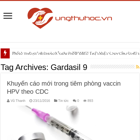
Phối hợp đa mô thức và phẫu thuật TRIANGLE cắt khối tá tụy tiếp cận động 
PHẪU THUẬT NEUHAUS: GIẢI PHÁP ĐIỀU TRỊ TRIỆT CĂN CHO UNG
Tag Archives:
Gardasil 9
Khuyến cáo mới trong tiêm phòng vaccin
HPV theo CDC
Vũ Thanh
23/11/2016
Tin tức
0
893