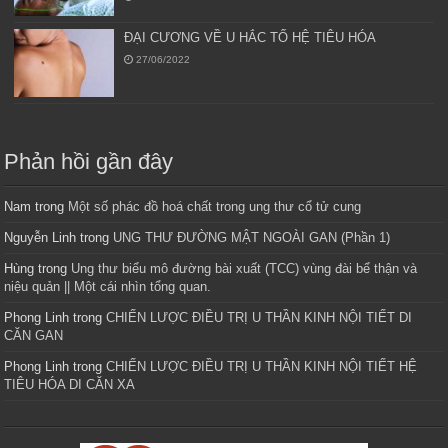
ĐẠI CƯƠNG VỀ U HẮC TỐ HỆ TIÊU HÓA
27/06/2022
Phản hồi gần đây
Nam
trong
Một số phác đồ hoá chất trong ung thư cổ tử cung
Nguyễn Linh
trong
UNG THƯ ĐƯỜNG MẬT NGOÀI GAN (Phần 1)
Hùng
trong
Ung thư biểu mô đường bài xuất (TCC) vùng đài bể thận và
niệu quản || Một cái nhìn tổng quan.
Phong Linh
trong
CHIẾN LƯỢC ĐIỀU TRỊ U THẦN KINH NỘI TIẾT DI
CĂN GAN
Phong Linh
trong
CHIẾN LƯỢC ĐIỀU TRỊ U THẦN KINH NỘI TIẾT HỆ
TIÊU HÓA DI CĂN XA