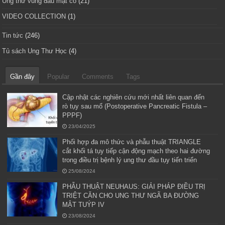
Ung thư vùng đầu mặt cổ
(21)
VIDEO COLLECTION
(1)
Tin tức
(246)
Tủ sách Ung Thư Học
(4)
Gần đây
Popular
Comments
Tags
Cập nhật các nghiên cứu mới nhất liên quan đến
rò tụy sau mổ (Postoperative Pancreatic Fistula –
PPPF)
23/04/2025
Phối hợp đa mô thức và phẫu thuật TRIANGLE
cắt khối tá tụy tiếp cận động mạch theo hai đường
trong điều trị bệnh lý ung thư đầu tụy tiến triển
25/08/2024
PHẪU THUẬT NEUHAUS: GIẢI PHÁP ĐIỀU TRỊ
TRIỆT CĂN CHO UNG THƯ NGÃ BA ĐƯỜNG
MẬT TUÝP IV
23/08/2024