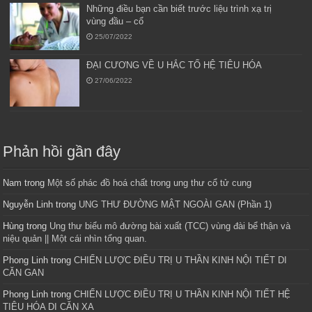
Những điều bạn cần biết trước liệu trình xạ trị
vùng đầu – cổ
25/07/2022
ĐẠI CƯƠNG VỀ U HẮC TỐ HỆ TIÊU HÓA
27/06/2022
Phản hồi gần đây
Nam
trong
Một số phác đồ hoá chất trong ung thư cổ tử cung
Nguyễn Linh
trong
UNG THƯ ĐƯỜNG MẬT NGOÀI GAN (Phần 1)
Hùng
trong
Ung thư biểu mô đường bài xuất (TCC) vùng đài bể thận và
niệu quản || Một cái nhìn tổng quan.
Phong Linh
trong
CHIẾN LƯỢC ĐIỀU TRỊ U THẦN KINH NỘI TIẾT DI
CĂN GAN
Phong Linh
trong
CHIẾN LƯỢC ĐIỀU TRỊ U THẦN KINH NỘI TIẾT HỆ
TIÊU HÓA DI CĂN XA