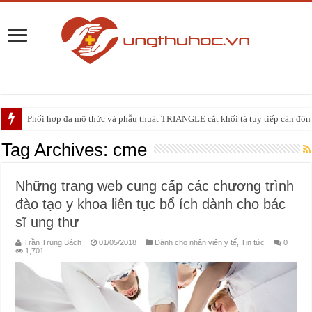
Phối hợp đa mô thức và phẫu thuật TRIANGLE cắt khối tá tụy tiếp cận động 
PHẪU THUẬT NEUHAUS: GIẢI PHÁP ĐIỀU TRỊ TRIỆT CĂN CHO UNG
Tag Archives:
cme
Những trang web cung cấp các chương trình
đào tạo y khoa liên tục bổ ích dành cho bác
sĩ ung thư
Trần Trung Bách
01/05/2018
Dành cho nhân viên y tế
,
Tin tức
0
1,701