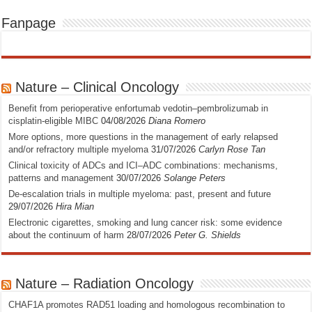
Fanpage
Nature – Clinical Oncology
Benefit from perioperative enfortumab vedotin–pembrolizumab in
cisplatin-eligible MIBC
04/08/2026
Diana Romero
More options, more questions in the management of early relapsed
and/or refractory multiple myeloma
31/07/2026
Carlyn Rose Tan
Clinical toxicity of ADCs and ICI–ADC combinations: mechanisms,
patterns and management
30/07/2026
Solange Peters
De-escalation trials in multiple myeloma: past, present and future
29/07/2026
Hira Mian
Electronic cigarettes, smoking and lung cancer risk: some evidence
about the continuum of harm
28/07/2026
Peter G. Shields
Nature – Radiation Oncology
CHAF1A promotes RAD51 loading and homologous recombination to