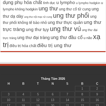
dụng phụ hóa chất
u lympho
tình dục
u
u lympho hodgkin
ung thư
ung
ung thư cổ tử cung
lympho không hodgkin
ung thư phổi
thư dạ dày
ung
ung thư nội mạc tử cung
ung thư
ung thư thực quản
thư phổi không tế bào nhỏ
ung thư vú
trực tràng
ung thư tụy
ung thư đại
xạ
ung thư đầu cổ
ung thư đại tràng
u não
trực tràng
trị
điều trị ung thư
điều trị hóa chất
Tháng Tám 2026
H
B
T
N
S
B
C
1
2
3
4
5
6
7
8
9
10
11
12
13
14
15
16
17
18
19
20
21
22
23