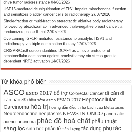
drive tumor radioresistance
04/08/2026
USP15-mediated deubiquitination of FIS1 impairs mitochondrial function
and sensitizes bladder cancer cells to radiotherapy
27/07/2026
Single-fraction or multi-fraction stereotactic ablative body radiotherapy
followed by atezolizumab in advanced triple-negative breast cancer: a
randomized phase II trial
27/07/2026
Overcoming IGF1R-mediated resistance to oncolytic HSV1 and
radiotherapy via triple combination therapy
17/07/2026
CRISPR/Cas9 screen identifies DCAF4 as a novel protector of
hepatocellular carcinoma against brachytherapy via stress granule-
dependent NRF2 activation
14/07/2026
Từ khóa phổ biến
ASCO
asco 2017
bổ trợ
di căn
di
Colorectal Cancer
Hepatocellular
căn não
ESMO 2017
dấu hiệu sớm
esmo
hóa trị
Carcinoma
hướng dẫn điều trị
hạ bạch cầu
Metastases
NEWS IN ONCO
Neuroendocrine neoplasms
pancreatic
phác đồ hoá chất
phẫu thuật
adenocarcinoma
tác
sàng lọc
tác dụng phụ
sinh học phân tử
tiên lượng