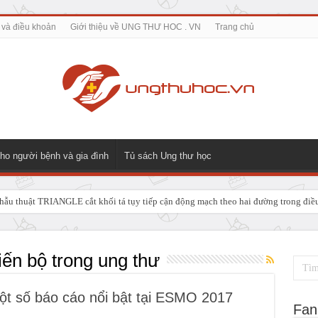
 và điều khoản
Giới thiệu về UNG THƯ HOC . VN
Trang chủ
ho người bệnh và gia đình
Tủ sách Ung thư học
ẫu thuật TRIANGLE cắt khối tá tụy tiếp cận động mạch theo hai đường trong điều t
 GIẢI PHÁP ĐIỀU TRỊ TRIỆT CĂN CHO UNG THƯ NGÃ BA ĐƯỜNG MẬT TUÝ
iến bộ trong ung thư
t số báo cáo nổi bật tại ESMO 2017
Fan