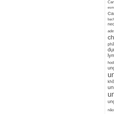
Can
esm
Ca
bạc
ne
ade
ch
phâ
dụ
ly
hod
un
un
khô
un
u
ung
não