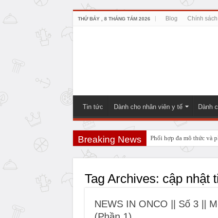
Blog
Chính sách
THỨ BẢY , 8 THÁNG TÁM 2026
Tin tức
Dành cho nhân viên y tế
Dành c
Breaking News
Phối hợp đa mô thức và ph
PHẪU THUẬT NEUHAUS:
Tag Archives:
cập nhật t
NEWS IN ONCO || Số 3 || Mộ
(Phần 1)