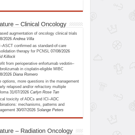
ature – Clinical Oncology
ased augmentation of oncology clinical trials
08/2026
Andrea Villa
–ASCT confirmed as standard-of-care
olidation therapy for PCNSL
07/08/2026
d Killock
fit from perioperative enfortumab vedotin–
rolizumab in cisplatin-eligible MIBC
08/2026
Diana Romero
 options, more questions in the management
arly relapsed and/or refractory multiple
loma
31/07/2026
Carlyn Rose Tan
ical toxicity of ADCs and ICI–ADC
inations: mechanisms, patterns and
agement
30/07/2026
Solange Peters
ature – Radiation Oncology