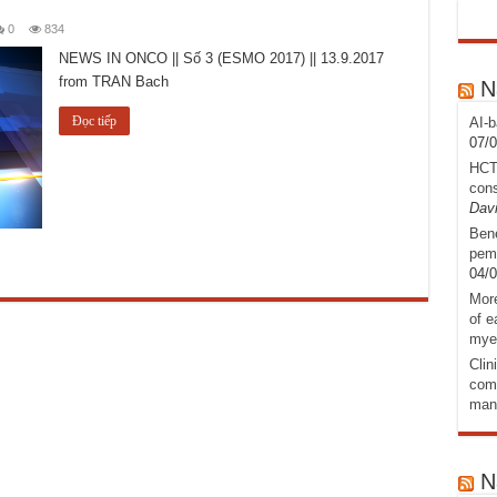
0
834
NEWS IN ONCO || Số 3 (ESMO 2017) || 13.9.2017
from TRAN Bach
N
Đọc tiếp
AI-b
07/
HCT
cons
Davi
Bene
pemb
04/
More
of e
mye
Clin
comb
man
N