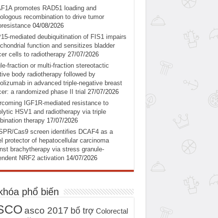
F1A promotes RAD51 loading and
logous recombination to drive tumor
oresistance
04/08/2026
5-mediated deubiquitination of FIS1 impairs
chondrial function and sensitizes bladder
er cells to radiotherapy
27/07/2026
le-fraction or multi-fraction stereotactic
tive body radiotherapy followed by
olizumab in advanced triple-negative breast
er: a randomized phase II trial
27/07/2026
coming IGF1R-mediated resistance to
lytic HSV1 and radiotherapy via triple
ination therapy
17/07/2026
SPR/Cas9 screen identifies DCAF4 as a
l protector of hepatocellular carcinoma
nst brachytherapy via stress granule-
ndent NRF2 activation
14/07/2026
khóa phổ biến
SCO
asco 2017
bổ trợ
Colorectal