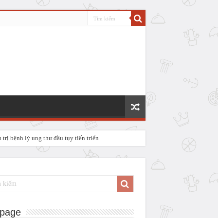
rị bệnh lý ung thư đầu tụy tiến triển
P IV
page