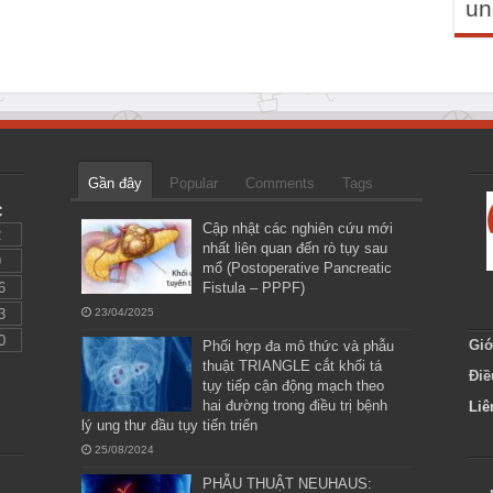
un
Gần đây
Popular
Comments
Tags
C
Cập nhật các nghiên cứu mới
2
nhất liên quan đến rò tụy sau
9
mổ (Postoperative Pancreatic
6
Fistula – PPPF)
3
23/04/2025
0
Giớ
Phối hợp đa mô thức và phẫu
thuật TRIANGLE cắt khối tá
Điề
tụy tiếp cận động mạch theo
hai đường trong điều trị bệnh
Liê
lý ung thư đầu tụy tiến triển
25/08/2024
PHẪU THUẬT NEUHAUS: