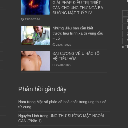
GIẢI PHÁP ĐIỀU TRỊ TRIỆT
CĂN CHO UNG THƯ NGÃ BA
ĐƯỜNG MẬT TUÝP IV
23/08/2024
Những điều bạn cần biết
trước liệu trình xạ trị vùng đầu
– cổ
25/07/2022
« T
ĐẠI CƯƠNG VỀ U HẮC TỐ
HỆ TIÊU HÓA
27/06/2022
Phản hồi gần đây
Nam
trong
Một số phác đồ hoá chất trong ung thư cổ
tử cung
Nguyễn Linh
trong
UNG THƯ ĐƯỜNG MẬT NGOÀI
GAN (Phần 1)