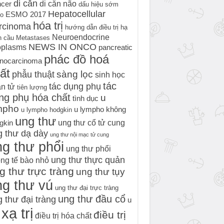
di căn
di căn não
cer
dấu hiệu sớm
Hepatocellular
ESMO 2017
o
hóa trị
rcinoma
hướng dẫn điều trị
hạ
Neuroendocrine
h cầu
Metastases
NEWS IN ONCO
oplasms
pancreatic
phác đồ hoá
nocarcinoma
ất
sàng lọc
phẫu thuật
sinh học
tác
tác dụng phụ
n tử
tiên lượng
ng phụ hóa chất
u
tình dục
mpho
u lympho không
u lympho hodgkin
ung thư
ung thư cổ tử cung
gkin
g thư dạ dày
ung thư nội mạc tử cung
g thư phổi
ung thư phổi
ung thư thực quản
ng tế bào nhỏ
g thư trực tràng
ung thư tụy
ng thư vú
ung thư đại trực tràng
ung thư đầu cổ
 thư đại tràng
u
xạ trị
điều trị
điều trị hóa chất