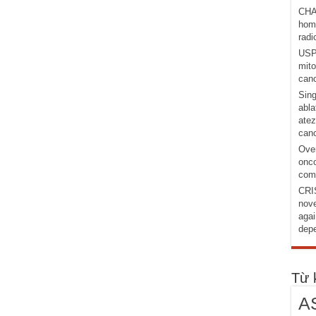
CHA
homo
radi
USP1
mito
canc
Sing
abla
atez
canc
Over
onco
comb
CRI
nove
agai
depe
Từ 
A