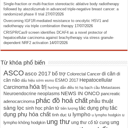
Single-fraction or multi-fraction stereotactic ablative body radiotherapy
followed by atezolizumab in advanced triple-negative breast cancer: a
randomized phase II trial
27/07/2026
Overcoming IGF1R-mediated resistance to oncolytic HSV1 and
radiotherapy via triple combination therapy
17/07/2026
CRISPR/Cas9 screen identifies DCAF4 as a novel protector of
hepatocellular carcinoma against brachytherapy via stress granule-
dependent NRF2 activation
14/07/2026
Từ khóa phổ biến
ASCO
asco 2017
bổ trợ
di căn
di
Colorectal Cancer
Hepatocellular
căn não
ESMO 2017
dấu hiệu sớm
esmo
hóa trị
Carcinoma
hướng dẫn điều trị
hạ bạch cầu
Metastases
NEWS IN ONCO
Neuroendocrine neoplasms
pancreatic
phác đồ hoá chất
phẫu thuật
adenocarcinoma
tác
sàng lọc
tác dụng phụ
sinh học phân tử
tiên lượng
dụng phụ hóa chất
u lympho
tình dục
u
u lympho hodgkin
ung thư
ung
ung thư cổ tử cung
lympho không hodgkin