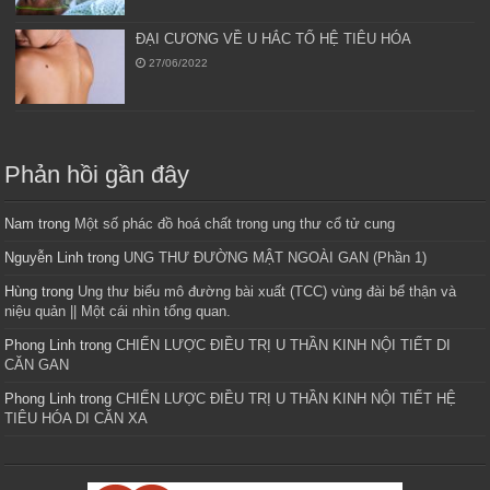
ĐẠI CƯƠNG VỀ U HẮC TỐ HỆ TIÊU HÓA
27/06/2022
Phản hồi gần đây
Nam
trong
Một số phác đồ hoá chất trong ung thư cổ tử cung
Nguyễn Linh
trong
UNG THƯ ĐƯỜNG MẬT NGOÀI GAN (Phần 1)
Hùng
trong
Ung thư biểu mô đường bài xuất (TCC) vùng đài bể thận và
niệu quản || Một cái nhìn tổng quan.
Phong Linh
trong
CHIẾN LƯỢC ĐIỀU TRỊ U THẦN KINH NỘI TIẾT DI
CĂN GAN
Phong Linh
trong
CHIẾN LƯỢC ĐIỀU TRỊ U THẦN KINH NỘI TIẾT HỆ
TIÊU HÓA DI CĂN XA