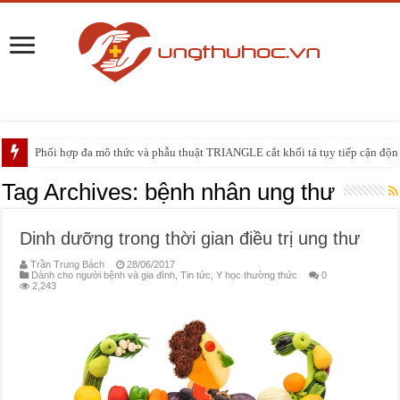
Phối hợp đa mô thức và phẫu thuật TRIANGLE cắt khối tá tụy tiếp cận động 
PHẪU THUẬT NEUHAUS: GIẢI PHÁP ĐIỀU TRỊ TRIỆT CĂN CHO UNG
Tag Archives:
bệnh nhân ung thư
Dinh dưỡng trong thời gian điều trị ung thư
Trần Trung Bách
28/06/2017
Dành cho người bệnh và gia đình
,
Tin tức
,
Y học thường thức
0
2,243