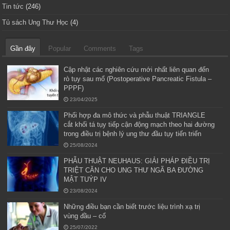
Tin tức
(246)
Tủ sách Ung Thư Học
(4)
Gần đây
Popular
Comments
Tags
Cập nhật các nghiên cứu mới nhất liên quan đến
rò tụy sau mổ (Postoperative Pancreatic Fistula –
PPPF)
23/04/2025
Phối hợp đa mô thức và phẫu thuật TRIANGLE
cắt khối tá tụy tiếp cận động mạch theo hai đường
trong điều trị bệnh lý ung thư đầu tụy tiến triển
25/08/2024
PHẪU THUẬT NEUHAUS: GIẢI PHÁP ĐIỀU TRỊ
TRIỆT CĂN CHO UNG THƯ NGÃ BA ĐƯỜNG
MẬT TUÝP IV
23/08/2024
Những điều bạn cần biết trước liệu trình xạ trị
vùng đầu – cổ
25/07/2022