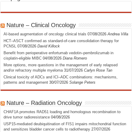
Nature – Clinical Oncology
AI-based augmentation of oncology clinical trials
07/08/2026
Andrea Villa
HCT–ASCT confirmed as standard-of-care consolidation therapy for
PCNSL
07/08/2026
David Killock
Benefit from perioperative enfortumab vedotin–pembrolizumab in
cisplatin-eligible MIBC
04/08/2026
Diana Romero
More options, more questions in the management of early relapsed
and/or refractory multiple myeloma
31/07/2026
Carlyn Rose Tan
Clinical toxicity of ADCs and ICI–ADC combinations: mechanisms,
patterns and management
30/07/2026
Solange Peters
Nature – Radiation Oncology
CHAF1A promotes RAD51 loading and homologous recombination to
drive tumor radioresistance
04/08/2026
USP15-mediated deubiquitination of FIS1 impairs mitochondrial function
and sensitizes bladder cancer cells to radiotherapy
27/07/2026