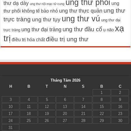
ung thư phổi
thư dạ dày
ung
ung thư nội mạc tử cung
ung thư
ung thư thực quản
thư phổi không tế bào nhỏ
ung thư vú
trực tràng
ung thư tụy
ung thư đại
xạ
ung thư đầu cổ
ung thư đại tràng
u não
trực tràng
trị
điều trị ung thư
điều trị hóa chất
Tháng Tám 2026
H
B
T
N
S
B
C
1
2
3
4
5
6
7
8
9
10
11
12
13
14
15
16
17
18
19
20
21
22
23
24
25
26
27
28
29
30
31