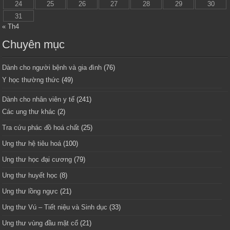
24
25
26
27
28
29
30
31
« Th4
Chuyên mục
Dành cho người bệnh và gia đình
(76)
Y học thường thức
(49)
Dành cho nhân viên y tế
(241)
Các ung thư khác
(2)
Tra cứu phác đồ hoá chất
(25)
Ung thư hệ tiêu hoá
(100)
Ung thư học đại cương
(79)
Ung thư huyết học
(8)
Ung thư lồng ngực
(21)
Ung thư Vú – Tiết niệu và Sinh dục
(33)
Ung thư vùng đầu mặt cổ
(21)