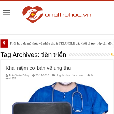
Phối hợp đa mô thức và phẫu thuật TRIANGLE cắt khối tá tụy tiếp cận động 
PHẪU THUẬT NEUHAUS: GIẢI PHÁP ĐIỀU TRỊ TRIỆT CĂN CHO UNG
Tag Archives:
tiến triển
Khái niệm cơ bản về ung thư
Trần Xuân Dũng
20/11/2016
Ung thư học đại cương
0
4,274