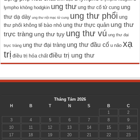
ung thư
ung
ung thư cổ tử cung
lympho không hodgkin
ung thư phổi
thư dạ dày
ung
ung thư nội mạc tử cung
ung thư
ung thư thực quản
thư phổi không tế bào nhỏ
ung thư vú
trực tràng
ung thư tụy
ung thư đại
xạ
ung thư đầu cổ
ung thư đại tràng
u não
trực tràng
trị
điều trị ung thư
điều trị hóa chất
Tháng Tám 2026
H
B
T
N
S
B
C
1
2
3
4
5
6
7
8
9
10
11
12
13
14
15
16
17
18
19
20
21
22
23