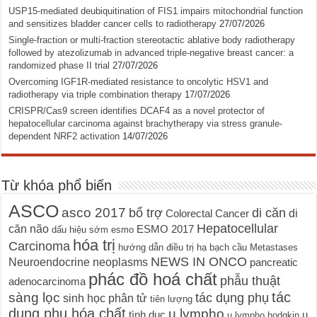
USP15-mediated deubiquitination of FIS1 impairs mitochondrial function
and sensitizes bladder cancer cells to radiotherapy
27/07/2026
Single-fraction or multi-fraction stereotactic ablative body radiotherapy
followed by atezolizumab in advanced triple-negative breast cancer: a
randomized phase II trial
27/07/2026
Overcoming IGF1R-mediated resistance to oncolytic HSV1 and
radiotherapy via triple combination therapy
17/07/2026
CRISPR/Cas9 screen identifies DCAF4 as a novel protector of
hepatocellular carcinoma against brachytherapy via stress granule-
dependent NRF2 activation
14/07/2026
Từ khóa phổ biến
ASCO
asco 2017
bổ trợ
di căn
di
Colorectal Cancer
Hepatocellular
căn não
ESMO 2017
dấu hiệu sớm
esmo
hóa trị
Carcinoma
hướng dẫn điều trị
hạ bạch cầu
Metastases
NEWS IN ONCO
Neuroendocrine neoplasms
pancreatic
phác đồ hoá chất
phẫu thuật
adenocarcinoma
tác
sàng lọc
tác dụng phụ
sinh học phân tử
tiên lượng
dụng phụ hóa chất
u lympho
tình dục
u
u lympho hodgkin