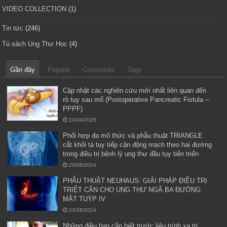
VIDEO COLLECTION
(1)
Tin tức
(246)
Tủ sách Ung Thư Học
(4)
Gần đây
Popular
Comments
Tags
Cập nhật các nghiên cứu mới nhất liên quan đến
rò tụy sau mổ (Postoperative Pancreatic Fistula –
PPPF)
23/04/2025
Phối hợp đa mô thức và phẫu thuật TRIANGLE
cắt khối tá tụy tiếp cận động mạch theo hai đường
trong điều trị bệnh lý ung thư đầu tụy tiến triển
25/08/2024
PHẪU THUẬT NEUHAUS: GIẢI PHÁP ĐIỀU TRỊ
TRIỆT CĂN CHO UNG THƯ NGÃ BA ĐƯỜNG
MẬT TUÝP IV
23/08/2024
Những điều bạn cần biết trước liệu trình xạ trị