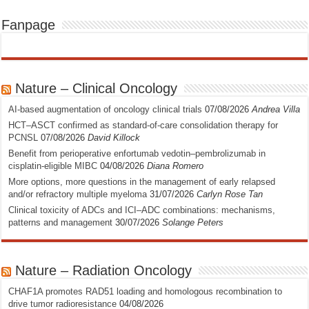
Fanpage
Nature – Clinical Oncology
AI-based augmentation of oncology clinical trials
07/08/2026
Andrea Villa
HCT–ASCT confirmed as standard-of-care consolidation therapy for
PCNSL
07/08/2026
David Killock
Benefit from perioperative enfortumab vedotin–pembrolizumab in
cisplatin-eligible MIBC
04/08/2026
Diana Romero
More options, more questions in the management of early relapsed
and/or refractory multiple myeloma
31/07/2026
Carlyn Rose Tan
Clinical toxicity of ADCs and ICI–ADC combinations: mechanisms,
patterns and management
30/07/2026
Solange Peters
Nature – Radiation Oncology
CHAF1A promotes RAD51 loading and homologous recombination to
drive tumor radioresistance
04/08/2026