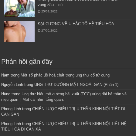
vùng đầu – cổ
25/07/2022
ĐẠI CƯƠNG VỀ U HẮC TỐ HỆ TIÊU HÓA
27/06/2022
Phản hồi gần đây
Nam
trong
Một số phác đồ hoá chất trong ung thư cổ tử cung
Nguyễn Linh
trong
UNG THƯ ĐƯỜNG MẬT NGOÀI GAN (Phần 1)
Hùng
trong
Ung thư biểu mô đường bài xuất (TCC) vùng đài bể thận và
niệu quản || Một cái nhìn tổng quan.
Phong Linh
trong
CHIẾN LƯỢC ĐIỀU TRỊ U THẦN KINH NỘI TIẾT DI
CĂN GAN
Phong Linh
trong
CHIẾN LƯỢC ĐIỀU TRỊ U THẦN KINH NỘI TIẾT HỆ
TIÊU HÓA DI CĂN XA